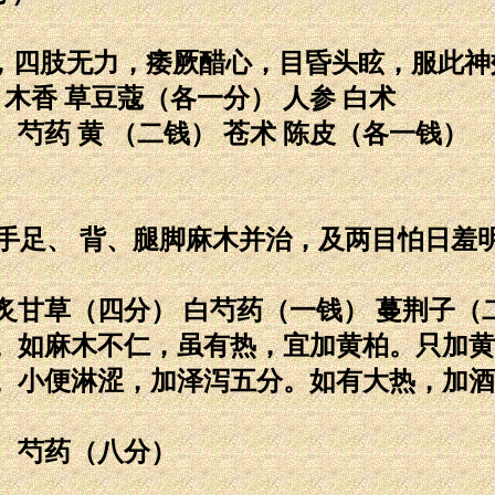
不麻，四肢无力，痿厥醋心，目昏头眩，服此神
 木香 草豆蔻（各一分） 人参 白术
 芍药 黄 （二钱） 苍术 陈皮（各一钱）
面、手足、 背、腿脚麻木并治，及两目怕日羞
 炙甘草（四分） 白芍药（一钱） 蔓荆子（
。如麻木不仁，虽有热，宜加黄柏。只加黄
。小便淋涩，加泽泻五分。如有大热，加酒
） 芍药（八分）