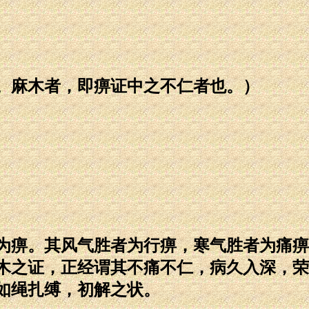
。麻木者，即痹证中之不仁者也。）
为痹。其风气胜者为行痹，寒气胜者为痛痹
木之证，正经谓其不痛不仁，病久入深，荣
如绳扎缚，初解之状。