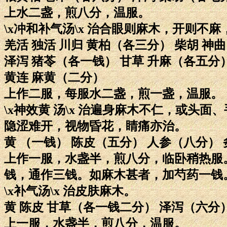
上水二盏，煎八分，温服。
\x冲和补气汤\x 治合眼则麻木，开则
羌活 独活 川归 黄柏（各三分） 柴胡 神曲
泽泻 猪苓（各一钱） 甘草 升麻（各五分）
黄连 麻黄（二分）
上作二服，每服水二盏，煎一盏，温服。
\x神效黄 汤\x 治遍身麻木不仁，或头
隐涩难开，视物昏花，睛痛亦治。
黄 （一钱） 陈皮（五分） 人参（八分）
上作一服，水盏半，煎八分，临卧稍热服
钱，通作三钱。如麻木甚者，加芍药一钱
\x补气汤\x 治皮肤麻木。
黄 陈皮 甘草（各一钱二分） 泽泻（六分
上一服，水盏半，煎八分，温服。