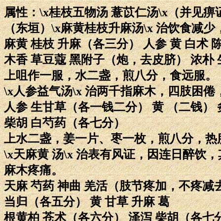
属性：\x桂枝五物汤 薏苡仁汤\x（并见
（东垣）\x麻黄桂枝升麻汤\x 治饮食
麻黄 桂枝 升麻（各三分） 人参 黄 白术
木香 草豆蔻 黑附子（炮，去皮脐） 浓朴
上咀作一服，水二盏，煎八分，食远服。
\x人参益气汤\x 治两千指麻木，四肢困
人参 生甘草（各一钱二分） 黄 （二钱）
柴胡 白芍药（各七分）
上水二盏，姜一片、枣一枚，煎八分，热
\x天麻黄 汤\x 治表有风证，因连日醉
麻木疼痛。
天麻 芍药 神曲 羌活（肢节疼加，不疼减
当归（各五分） 黄 甘草 升麻 葛
根黄柏 苍术（各六分） 泽泻 柴胡（各七