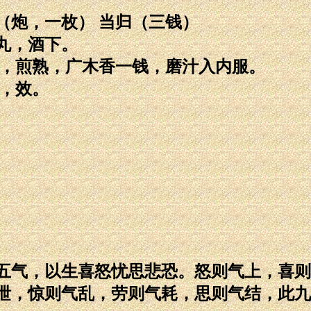
子（炮，一枚） 当归（三钱）
丸，酒下。
钱，煎熟，广木香一钱，磨汁入内服。
浴，效。
五气，以生喜怒忧思悲恐。怒则气上，喜则
泄，惊则气乱，劳则气耗，思则气结，此九