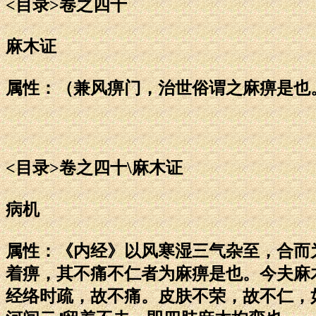
<目录>卷之四十
麻木证
属性：（兼风痹门，治世俗谓之麻痹是也
<目录>卷之四十\麻木证
病机
属性：《内经》以风寒湿三气杂至，合而
着痹，其不痛不仁者为麻痹是也。今夫麻
经络时疏，故不痛。皮肤不荣，故不仁，