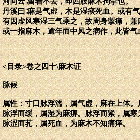
河间云∶留着不去，即四肢麻木拘挛也。
丹溪曰∶麻是气虚，木是湿痰死血。或有
有因虚风寒湿三气乘之，故周身掣痛，兼
或一指麻木，逾年而中风之病作，此皆气
<目录>卷之四十\麻木证
脉候
属性：寸口脉浮濡，属气虚，麻在上体。
脉浮而缓，属湿为麻痹。脉浮而紧，属寒
脉涩而芤，属死血，为麻木不知痛痒。