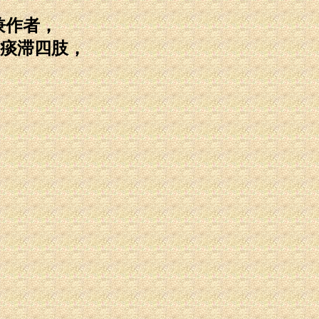
兼作者，
痰滞四肢，