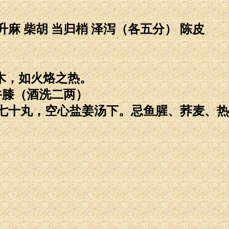
升麻 柴胡 当归梢 泽泻（各五分） 陈皮
麻木，如火烙之热。
牛膝（酒洗二两）
七十丸，空心盐姜汤下。忌鱼腥、荞麦、热