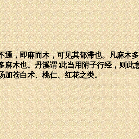
不通，即麻而木，可见其郁滞也。凡麻木多
多麻木也。丹溪谓∶此当用附子行经，则此
汤加苍白术、桃仁、红花之类。