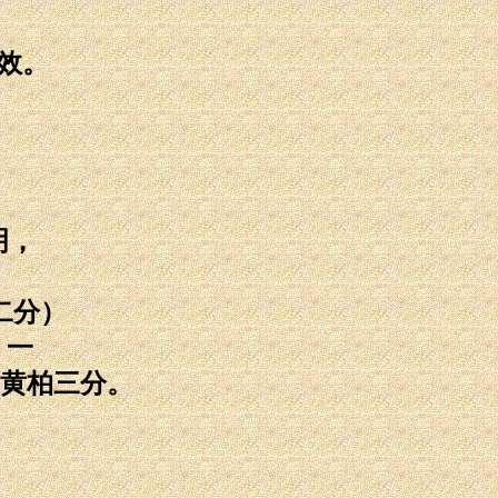
效。
明，
二分）
 一
黄柏三分。