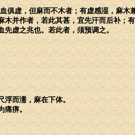
气血俱虚，但麻而不木者；有虚感湿，麻木
麻木并作者，若此其甚，宜先汗而后补；有
血先虚之兆也。若此者，须预调之。
尺浮而濡，麻在下体。
为痛痹。