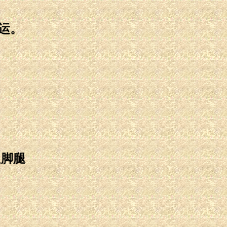
运。
足脚腿