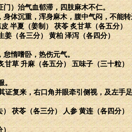
痹证门）治气血郁滞，四肢麻木不仁。
减少，身体沉重，浑身麻木，腹中气闷，不能转
 陈皮 半夏（姜制） 茯苓 炙甘草（各五分）
 生姜（各三分） 黄柏 泽泻（各四分）
倦，怠惰嗜卧，热伤元气。
 炙甘草 升麻（各五分） 五味子（三十粒）
服。
饮，其证复来，右口角并眼牵引侧视，及左手
去） 茯苓（各三分） 人参 黄连（各四分）
分）