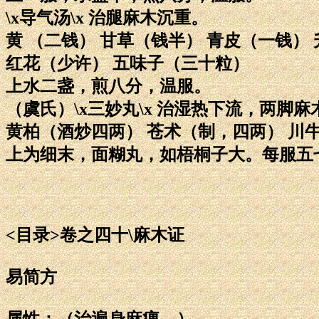
\x导气汤\x 治腿麻木沉重。
黄 （二钱） 甘草（钱半） 青皮（一钱） 
红花（少许） 五味子（三十粒）
上水二盏，煎八分，温服。
（虞氏）\x三妙丸\x 治湿热下流，两脚
黄柏（酒炒四两） 苍术（制，四两） 川
上为细末，面糊丸，如梧桐子大。每服五
<目录>卷之四十\麻木证
易简方
属性：（治遍身麻痹。）