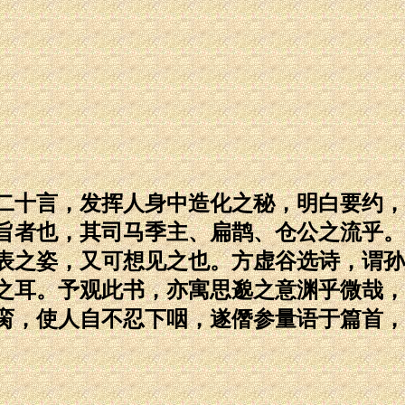
二十言，发挥人身中造化之秘，明白要约，
旨者也，其司马季主、扁鹊、仓公之流乎。
表之姿，又可想见之也。方虚谷选诗，谓孙
之耳。予观此书，亦寓思邈之意渊乎微哉，
脔，使人自不忍下咽，遂僭参量语于篇首，