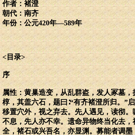
作者：褚澄
朝代：南齐
年份：公元420年—589年
<目录>
序
属性：黄巢造变，从乱群盗，发人冢墓，
椁，其盖六石，题曰∶“有齐褚澄所归。”
移置穴外，视之弃去。先人遇见，读彻。
不息，先人亦不幸。遗命异物终当化去，
全，褚石或兴吾名，亦显渊。募能者调墨