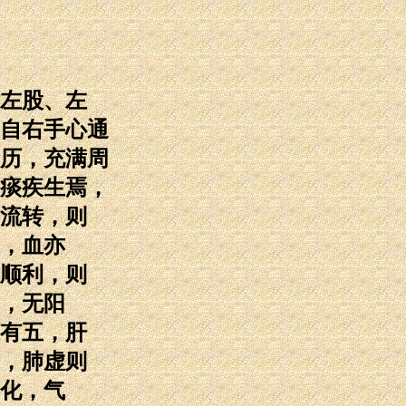
左股、左
自右手心通
历，充满周
痰疾生焉，
流转，则
，血亦
顺利，则
，无阳
有五，肝
，肺虚则
化，气