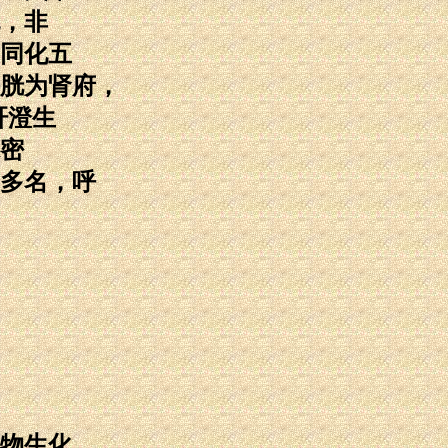
，非
同化五
胱为肾府，
肝澄生
密
多名，呼
物生化。