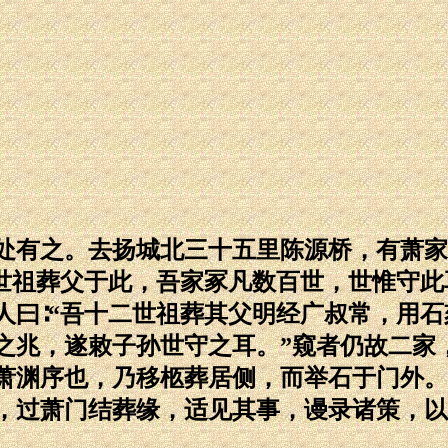
处有之。去扬城北三十五里陈源桥，有萧家
世祖葬父于此，吾家冢凡数百世，世惟守此
人曰∶“吾十二世祖葬其父明经广叔常，用石
之兆，遂敕子孙世守之耳。”窥者仍故二家
萧渊序也，乃移柩葬居侧，而举石于门外。
，过萧门结葬缘，适见其事，谩录诸策，以