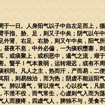
周于一日。人身阳气以子中自左足而上，循
臂手指、胁、足，则又子中矣；阴气以午中
足外肾、右足、右胁，则又午中矣，阳气所
，昼夜不息，中外必偏，一为痰积壅塞，则
耳，或痰聚上，或积恶中，遏气之流，艰于
害。暨乎！气本衰弱，运转艰迟，或有不周
痰积同。凡人之主，热而汗，产而易，二便
其阳，则易独治，而为热；阴虚不能运阳气
气。肺以通气，肾以泄气，心以役气，凡脏
，不泄不役，而气常生，心虚则气入而为荡
气人而腰疼，四虚气人，脾独不与，受食不