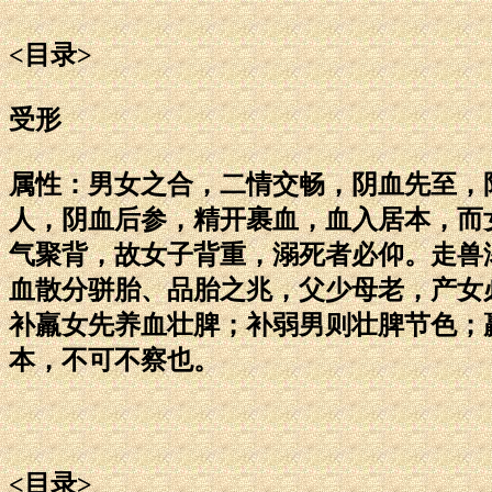
<目录>
受形
属性：男女之合，二情交畅，阴血先至，
人，阴血后参，精开裹血，血入居本，而
气聚背，故女子背重，溺死者必仰。走兽
血散分骈胎、品胎之兆，父少母老，产女
补羸女先养血壮脾；补弱男则壮脾节色；
本，不可不察也。
<目录>