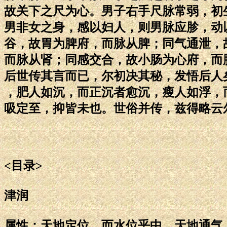
故关下之尺为心。男子右手尺脉常弱，初
男非女之身，感以妇人，则男脉应胗，动
谷，故胃为脾府，而脉从脾；同气通泄，
而脉从肾；同感交合，故小肠为心府，而
后世传其言而已，尔初决其秘，发悟后人
，肥人如沉，而正沉者愈沉，瘦人如浮，
吸定至，抑皆未也。世俗并传，兹得略云
<目录>
津润
属性：天地定位，而水位乎中，天地通气