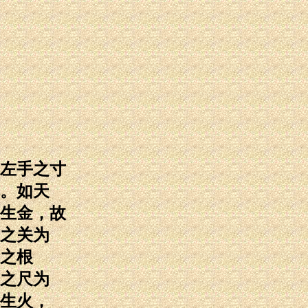
左手之寸
。如天
生金，故
之关为
之根
之尺为
生火，