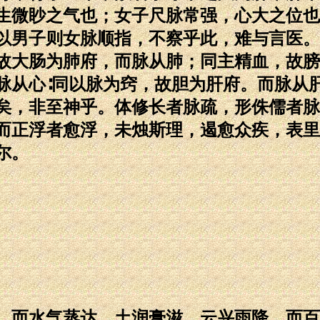
生微眇之气也；女子尺脉常强，心大之位也
以男子则女脉顺指，不察乎此，难与言医。
故大肠为肺府，而脉从肺；同主精血，故膀
脉从心∶同以脉为窍，故胆为肝府。而脉从
矣，非至神乎。体修长者脉疏，形侏儒者脉
而正浮者愈浮，未烛斯理，遏愈众疾，表里
尔。
，而水气蒸达，土润膏滋，云兴雨降，而百