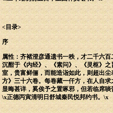
<目录>
序
属性：齐褚澄彦通遗书一秩，才二千六百
沉酣于《内经》、《素问》、《灵枢》之
室，贵富鲜俪，而能造诣如此，则超出尘
方》三十六卷。每卷藏一仟方，在人自求
显晦甚详，奚俟予之置啄邪，但若临席啖
\x正德丙寅清明日舒城秦民悦邦约书。\x