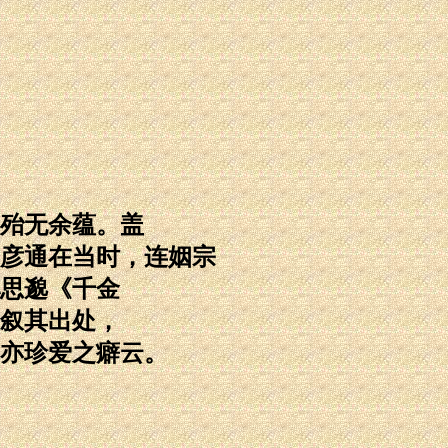
殆无余蕴。盖
彦通在当时，连姻宗
思邈《千金
叙其出处，
亦珍爱之癖云。