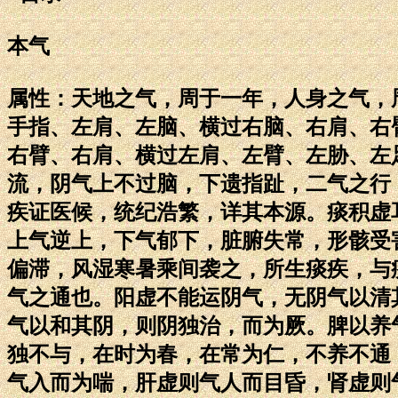
本气
属性：天地之气，周于一年，人身之气，
手指、左肩、左脑、横过右脑、右肩、右
右臂、右肩、横过左肩、左臂、左胁、左
流，阴气上不过脑，下遗指趾，二气之行
疾证医候，统纪浩繁，详其本源。痰积虚
上气逆上，下气郁下，脏腑失常，形骸受
偏滞，风湿寒暑乘间袭之，所生痰疾，与
气之通也。阳虚不能运阴气，无阴气以清
气以和其阴，则阴独治，而为厥。脾以养
独不与，在时为春，在常为仁，不养不通
气入而为喘，肝虚则气人而目昏，肾虚则