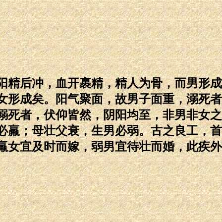
阳精后冲，血开裹精，精人为骨，而男形成
女形成矣。阳气聚面，故男子面重，溺死者
溺死者，伏仰皆然，阴阳均至，非男非女之
必羸；母壮父衰，生男必弱。古之良工，首
羸女宜及时而嫁，弱男宜待壮而婚，此疾外