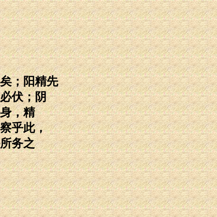
矣；阳精先
必伏；阴
身，精
察乎此，
所务之