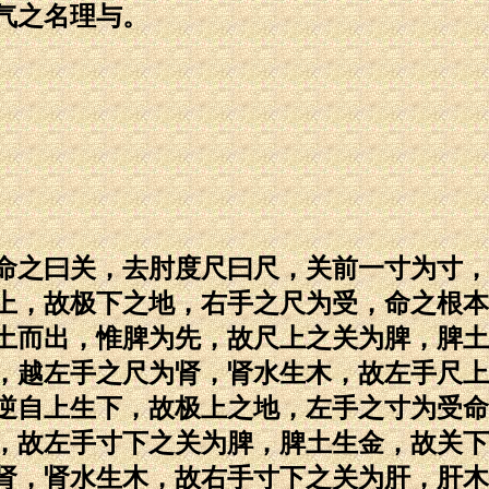
气之名理与。
命之曰关，去肘度尺曰尺，关前一寸为寸，
上，故极下之地，右手之尺为受，命之根本
土而出，惟脾为先，故尺上之关为脾，脾土
，越左手之尺为肾，肾水生木，故左手尺上
逆自上生下，故极上之地，左手之寸为受命
，故左手寸下之关为脾，脾土生金，故关下
肾，肾水生木，故右手寸下之关为肝，肝木