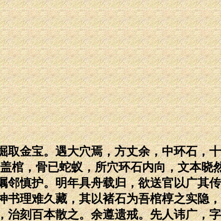
掘取金宝。遇大穴焉，方丈余，中环石，十
启盖棺，骨已蛇蚁，所穴环石内向，文本晓
嘱邻慎护。明年具舟载归，欲送官以广其传
神书理难久藏，其以褚石为吾棺椁之实隐，
，治刻百本散之。余遵遗戒。先人讳广，字