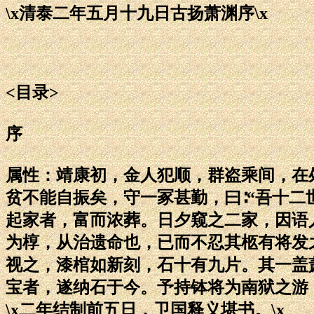
\x清泰二年五月十九日古扬萧渊序\x
<目录>
序
属性：靖康初，金人犯顺，群盗乘间，在
贫不能自振矣，守一冢甚勤，曰∶“吾十二
起家者，富而浓葬。日夕窥之二家，因语
为椁，从治遗命也，已而不忍其柩有将发
视之，漆棺如新刻，石十有九片。其一盖
宝者，遂纳石于今。予持钵将为南狱之游
\x二年结制前五日，卫国释义堪书。\x