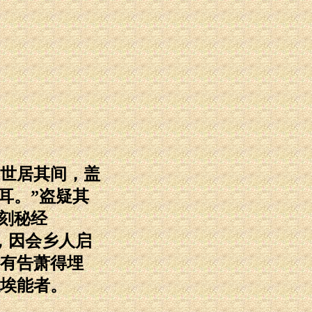
世居其间，盖
耳。”盗疑其
刻秘经
，因会乡人启
有告萧得埋
埃能者。