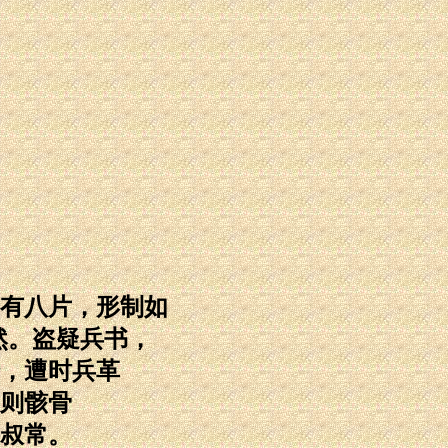
有八片，形制如
然。盗疑兵书，
，遭时兵革
则骸骨
叔常。