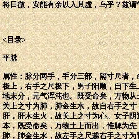
将日微，安能有余以入其虚，乌乎？兹谓
<目录>
平脉
属性：脉分两手，手分三部，隔寸尺者，
极上，右手之尺极下，男子阳顺，自下生
地未分，元气浑沌也。既受命矣，万物从
关上之寸为肺，肺金生水，故自右手之寸
肝，肝木生火，故关上之寸为心。女子阴
本，既受命矣，万物土上而出，惟脾为先
肺，肺金生水，故左手之尺越右手之寸为