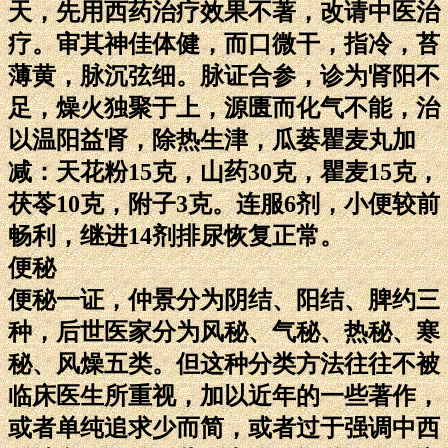
天，先用西药治疗效果不著，改请中医治
疗。审其神佳体健，而口微干，指冷，苔
薄黄，脉沉弦细。脉证合参，诊为肾阳不
足，燥火独聚于上，源匮而化气不能，治
以温阳益肾，除热生津，瓜蒌瞿麦丸加
减：天花粉15克，山药30克，瞿麦15克，
茯苓10克，附子3克。连服6剂，小便较前
畅利，继进14剂排尿恢复正常。
便秘
便秘一证，仲景分为阴结、阳结、脾约三
种，后世医家分为风秘、气秘、热秘、寒
秘、风燥五类。但这种分类方法往往不被
临床医生所重视，加以近年的一些著作，
或者单纯追求少而简，或者过于强调中西