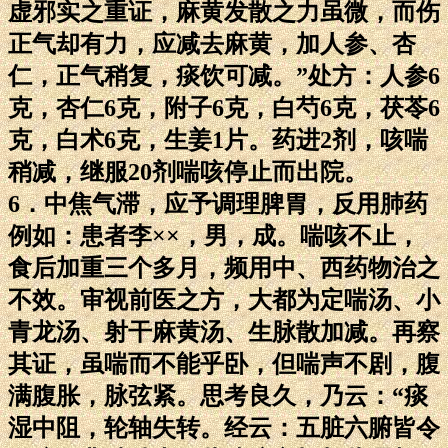
虚邪实之重证，麻黄发散之力虽微，而伤
正气却有力，应减去麻黄，加人参、杏
仁，正气稍复，痰饮可减。”处方：人参6
克，杏仁6克，附子6克，白芍6克，茯苓6
克，白术6克，生姜1片。药进2剂，咳喘
稍减，继服20剂喘咳停止而出院。
6．中焦气滞，应予调理脾胃，反用肺药
例如：患者李××，男，成。喘咳不止，
食后加重三个多月，频用中、西药物治之
不效。审视前医之方，大都为定喘汤、小
青龙汤、射干麻黄汤、生脉散加减。再察
其证，虽喘而不能乎卧，但喘声不剧，腹
满腹胀，脉弦紧。思考良久，乃云：“痰
湿中阻，轮轴失转。经云：五脏六腑皆令