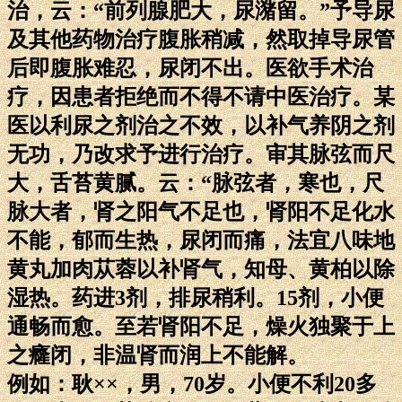
治，云：“前列腺肥大，尿潴留。”予导尿
及其他药物治疗腹胀稍减，然取掉导尿管
后即腹胀难忍，尿闭不出。医欲手术治
疗，因患者拒绝而不得不请中医治疗。某
医以利尿之剂治之不效，以补气养阴之剂
无功，乃改求予进行治疗。审其脉弦而尺
大，舌苔黄腻。云：“脉弦者，寒也，尺
脉大者，肾之阳气不足也，肾阳不足化水
不能，郁而生热，尿闭而痛，法宜八味地
黄丸加肉苁蓉以补肾气，知母、黄柏以除
湿热。药进3剂，排尿稍利。15剂，小便
通畅而愈。至若肾阳不足，燥火独聚于上
之癃闭，非温肾而润上不能解。
例如：耿××，男，70岁。小便不利20多