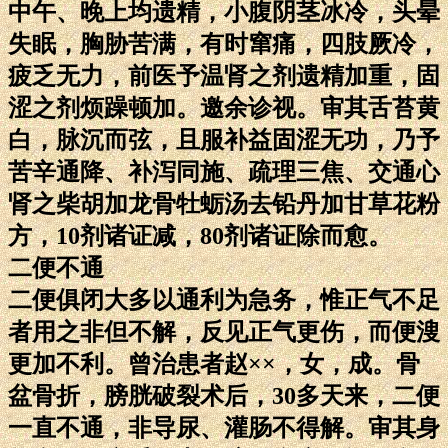
中午、晚上均遗精，小腹阴茎冰冷，头晕
失眠，胸胁苦满，有时窜痛，四肢厥冷，
疲乏无力，前医予温肾之剂遗精加重，固
涩之剂烦躁顿加。邀余诊视。审其舌苔黄
白，脉沉而弦，且服补益固涩无功，乃予
苦辛通降、补泻同施、疏理三焦、交通心
肾之柴胡加龙骨牡蛎汤去铅丹加甘草花粉
方，10剂诸证减，80剂诸证除而愈。
二便不通
二便俱闭大多以通利为急务，惟正气不足
者用之非但不解，反见正气更伤，而便溲
更加不利。曾治患者赵××，女，成。骨
盆骨折，膀胱破裂术后，30多天来，二便
一直不通，非导尿、灌肠不得解。审其身