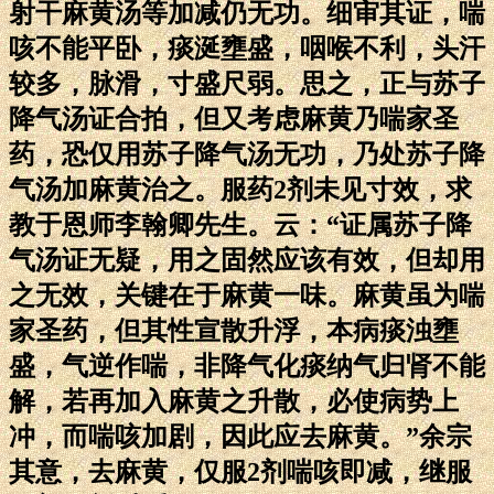
射干麻黄汤等加减仍无功。细审其证，喘
咳不能平卧，痰涎壅盛，咽喉不利，头汗
较多，脉滑，寸盛尺弱。思之，正与苏子
降气汤证合拍，但又考虑麻黄乃喘家圣
药，恐仅用苏子降气汤无功，乃处苏子降
气汤加麻黄治之。服药2剂未见寸效，求
教于恩师李翰卿先生。云：“证属苏子降
气汤证无疑，用之固然应该有效，但却用
之无效，关键在于麻黄一味。麻黄虽为喘
家圣药，但其性宣散升浮，本病痰浊壅
盛，气逆作喘，非降气化痰纳气归肾不能
解，若再加入麻黄之升散，必使病势上
冲，而喘咳加剧，因此应去麻黄。”余宗
其意，去麻黄，仅服2剂喘咳即减，继服