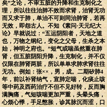
矣”之论，不审五脏的升降和生克制化之
理，所以往往治肺不效而求肾，治肾无功
而又求于肺，单治不可则同治肺肾，若再
无效，即怨古人。不知《素问·天元纪大
论》早就说过：“五运阴阳者，天地之道
也，万物之纲纪，变化之父母，生杀之本
始，神明之府也。”短气或喘虽然重在肺
肾，但五脏阴阳升降，生克制化，并不仅
仅限在肺肾两脏，所以单单求肺求肾往往
无功。例如：张××，男，成。二期矽肺4
年，前以补肾纳气，宣肺定喘，化痰止咳
等中药及西药治疗不但不见好转，反而胸
满胸痛，气短咳喘更加严重，头晕头痛，
心烦心悸，手足憋胀，诊其脉沉而涩，口