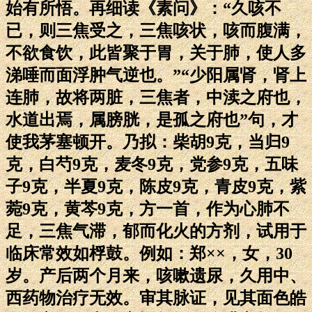
始有所悟。再细读《素问》：“久咳不
已，则三焦受之，三焦咳状，咳而腹满，
不欲食饮，此皆聚于胃，关于肺，使人多
涕唾而面浮肿气逆也。”“少阳属肾，肾上
连肺，故将两脏，三焦者，中渎之府也，
水道出焉，属膀胱，是孤之府也”句，才
使我茅塞顿开。乃拟：柴胡9克，当归9
克，白芍9克，麦冬9克，党参9克，五味
子9克，半夏9克，陈皮9克，青皮9克，紫
菀9克，黄芩9克，方一首，作为心肺不
足，三焦气滞，郁而化火的方剂，试用于
临床常效如桴鼓。例如：郑××，女，30
岁。产后两个月来，咳嗽遗尿，久用中、
西药物治疗无效。审其脉证，见其面色皓