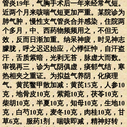
管炎19年，气胸手术后一年来经常气短。
近两个月来咳喘气短更加严重。某院诊为
肺气肿，慢性支气管炎合并感染，住院两
个多月，中、西药物频频用之，不但无
效，反而日渐加重。纳呆神疲，时见神志
朦胧，呼之迟迟始应，心悸怔忡，自汗盗
汗，舌质紫暗，光剥无苔，脉虚大而数。
审视再三，诊为气阴俱虚，痰郁气结，寒
热相夹之重证。为拟益气养阴，化痰理
气。黄芪鳖甲散加减：黄芪15克，人参10
克，地骨皮10克，紫菀10克，茯苓10克，
柴胡10克，半夏10克，知母10克，生地10
克，白芍10克，麦冬10克，肉桂10克，甘
草6克。服药1剂，喘咳即减，精神好转，