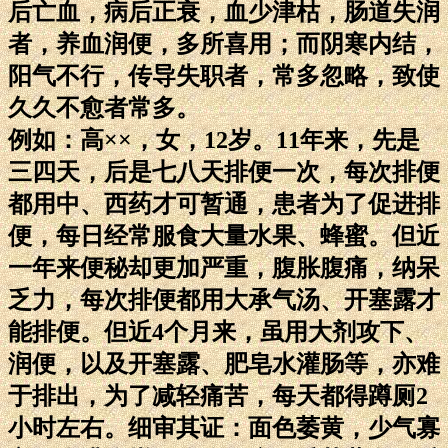
后亡血，病后正衰，血少津枯，肠道失润
者，养血润便，多所喜用；而阴寒内结，
阳气不行，传导失职者，常多忽略，致使
久久不愈者常多。
例如：高××，女，12岁。11年来，先是
三四天，后是七八天排便一次，每次排便
都用中、西药才可暂通，患者为了促进排
便，每日经常服食大量水果、蜂蜜。但近
一年来便秘却更加严重，腹胀腹痛，纳呆
乏力，每次排便都用大承气汤、开塞露才
能排便。但近4个月来，虽用大剂攻下、
润便，以及开塞露、肥皂水灌肠等，亦难
于排出，为了减轻痛苦，每天都得蹲厕2
小时左右。细审其证：面色萎黄，少气寡