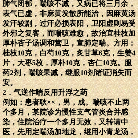
肺气闭郁，喘咳不减，又病已将三月余，
表气已虚，非麻黄发散所能治，因麻黄汤
发汗较剧，过汗必损表阳，卫阳虚则易受
外邪之复客，而喘咳难愈，故治宜桂枝加
厚朴杏子汤调和营卫，宣肺定喘。方用：
桂枝10克，白芍10克，炙甘草6克，生姜4
片，大枣5枚，厚朴10克，杏仁10克。服
药2剂，喘咳果减，继服10剂诸证消失而
安。
2．气逆作喘反用升浮之药
例如：患者耿××，男，成。喘咳不止两
个多月，某院诊为慢性支气管炎合并感
染，住院治疗一个多月无效，又转请中
医，先用定喘汤加地龙，继用小青龙汤，