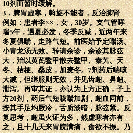
10剂而暂时缓解。
3．脾胃虚寒，斡旋不能者，反治肺肾
例如：患者李××，女，30岁。支气管哮
喘5年，遇夏必发，冬季反减，近两年来
冬夏俱喘，走路气短。前医始予定喘汤、
小青龙汤无效。转请余诊，余诊其脉弦
大，治以黄芪鳖甲散去鳖甲、秦艽、天
冬、桔梗、桑皮，加麦冬。7剂药后喘咳
大减，但继服则无效，并见齿衄、鼻衄、
泄泻。再审其证，亦认为上方正确，予上
方20剂，药后气短咳喘加剧，衄血同前，
按其手足均厥冷，舌质淡暗，脉弦紧。反
复思考，衄虽火证为多，然虚寒者亦有
之，且十几天来胃脘满痛，食欲不振。乃