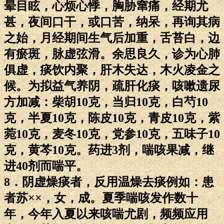
晕目眩，心烦心悸，胸胁窜痛，经期尤
甚，夜间口干，或口苦，纳呆，再询其病
之始，月经期间生气后加重，舌苔白，边
有瘀斑，脉虚弦滑。余思良久，诊为心肺
俱虚，痰饮内聚，肝木失达，木火凌金之
候。为拟益气养阴，疏肝化痰，咳嗽遗尿
方加减：柴胡10克，当归10克，白芍10
克，半夏10克，陈皮10克，青皮10克，紫
菀10克，麦冬10克，党参10克，五味子10
克，黄芩10克。药进3剂，喘咳果减，继
进40剂而喘平。
8．阴虚燥痰者，反用温燥去痰例如：患
者苏××，女，成。夏季喘咳发作数十
年，今年入夏以来咳喘尤剧，频频应用