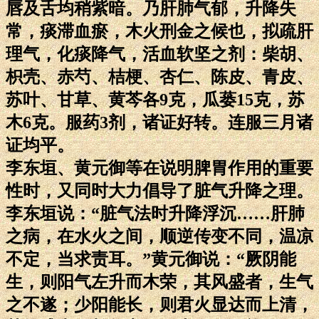
唇及舌均稍紫暗。乃肝肺气郁，升降失
常，痰滞血瘀，木火刑金之候也，拟疏肝
理气，化痰降气，活血软坚之剂：柴胡、
枳壳、赤芍、桔梗、杏仁、陈皮、青皮、
苏叶、甘草、黄芩各9克，瓜蒌15克，苏
木6克。服药3剂，诸证好转。连服三月诸
证均平。
李东垣、黄元御等在说明脾胃作用的重要
性时，又同时大力倡导了脏气升降之理。
李东垣说：“脏气法时升降浮沉……肝肺
之病，在水火之间，顺逆传变不同，温凉
不定，当求责耳。”黄元御说：“厥阴能
生，则阳气左升而木荣，其风盛者，生气
之不遂；少阳能长，则君火显达而上清，