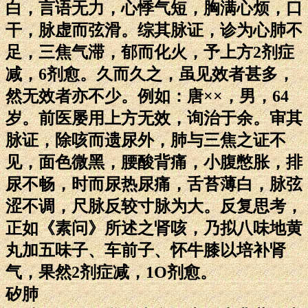
白，言语无力，心悸气短，胸满心烦，口
干，脉虚而弦滑。综其脉证，诊为心肺不
足，三焦气滞，郁而化火，予上方2剂症
减，6剂愈。久而久之，虽见效者甚多，
然无效者亦不少。例如：唐××，男，64
岁。前医屡用上方无效，询治于余。审其
脉证，除咳而遗尿外，肺与三焦之证不
见，面色微黑，腰酸背痛，小腹憋胀，排
尿不畅，时而尿热尿痛，舌苔薄白，脉弦
涩不调，尺脉反较寸脉为大。反复思考，
正如《素问》所述之肾咳，乃拟八味地黄
丸加五味子、车前子、怀牛膝以培补肾
气，果然2剂症减，1O剂愈。
矽肺