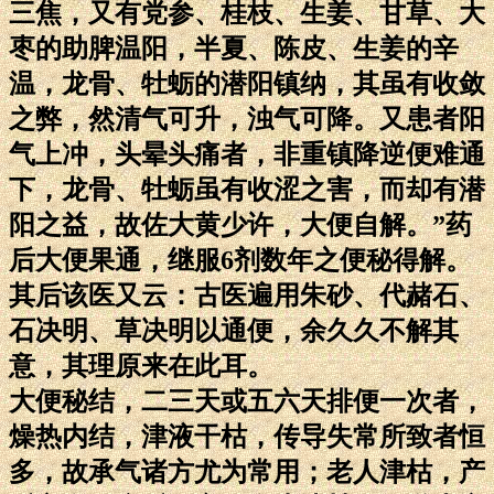
三焦，又有党参、桂枝、生姜、甘草、大
枣的助脾温阳，半夏、陈皮、生姜的辛
温，龙骨、牡蛎的潜阳镇纳，其虽有收敛
之弊，然清气可升，浊气可降。又患者阳
气上冲，头晕头痛者，非重镇降逆便难通
下，龙骨、牡蛎虽有收涩之害，而却有潜
阳之益，故佐大黄少许，大便自解。”药
后大便果通，继服6剂数年之便秘得解。
其后该医又云：古医遍用朱砂、代赭石、
石决明、草决明以通便，余久久不解其
意，其理原来在此耳。
大便秘结，二三天或五六天排便一次者，
燥热内结，津液干枯，传导失常所致者恒
多，故承气诸方尤为常用；老人津枯，产