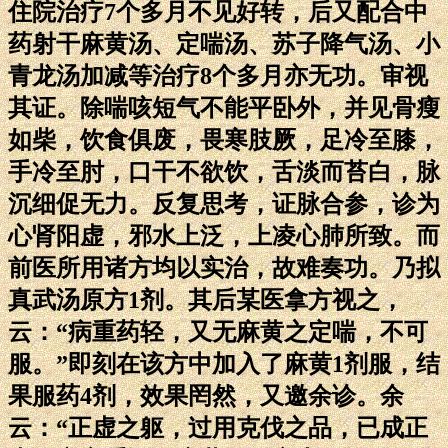
住院治疗7个多月不见好转，后又配合中
药射干麻黄汤、定喘汤、苏子降气汤、小
青龙汤加减等治疗8个多月亦无功。审视
其证。除喘咳短气不能平卧外，并见骨瘦
如柴，饮食俱废，畏寒肢厥，足冷至膝，
手冷至肘，口干不欲饮，舌淡而苔白，脉
沉细促无力。反复思考，证脉合参，诊为
心肾阳虚，邪水上泛，上凌心肺所致。而
前医所用诸方均以实治，故难奏功。乃拟
真武汤原方1剂。其后某医拿方视之，
云：“病重药轻，又无麻黄之定喘，不可
服。”即刻在该方中加入了麻黄1剂服，结
果服药4剂，效果罔然，又邀余诊。余
云：“正虚之躯，过用克伐之品，已成正