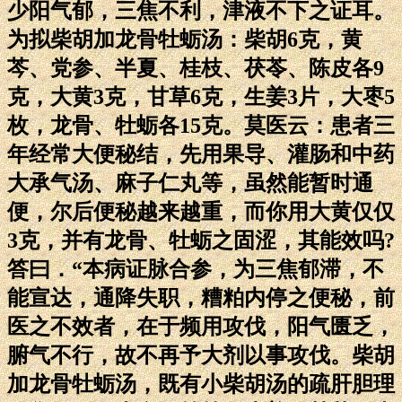
少阳气郁，三焦不利，津液不下之证耳。
为拟柴胡加龙骨牡蛎汤：柴胡6克，黄
芩、党参、半夏、桂枝、茯苓、陈皮各9
克，大黄3克，甘草6克，生姜3片，大枣5
枚，龙骨、牡蛎各15克。莫医云：患者三
年经常大便秘结，先用果导、灌肠和中药
大承气汤、麻子仁丸等，虽然能暂时通
便，尔后便秘越来越重，而你用大黄仅仅
3克，并有龙骨、牡蛎之固涩，其能效吗?
答曰．“本病证脉合参，为三焦郁滞，不
能宣达，通降失职，糟粕内停之便秘，前
医之不效者，在于频用攻伐，阳气匮乏，
腑气不行，故不再予大剂以事攻伐。柴胡
加龙骨牡蛎汤，既有小柴胡汤的疏肝胆理