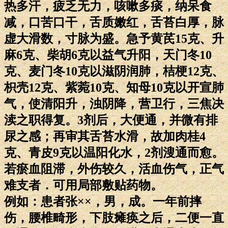
热多汗，疲乏无力，咳嗽多痰，纳呆食
减，口苦口干，舌质嫩红，舌苔白厚，脉
虚大滑数，寸脉为盛。急予黄芪15克、升
麻6克、柴胡6克以益气升阳，天门冬10
克、麦门冬10克以滋阴润肺，桔梗12克、
枳壳12克、紫菀10克、知母10克以开宣肺
气，使清阳升，浊阴降，营卫行，三焦决
渎之职得复。3剂后，大便通，并微有排
尿之感；再审其舌苔水滑，故加肉桂4
克、青皮9克以温阳化水，2剂溲通而愈。
若瘀血阻滞，外伤较久，活血伤气，正气
难支者．可用局部敷贴药物。
例如：患者张××，男，成。一年前摔
伤，腰椎畸形，下肢瘫痪之后，二便一直