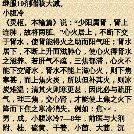
继服10剂喘咳大减。
小腹冷
《灵枢。本输篇》说：“少阳属肾，肾上
连肺，故将两脏。”心火居上，不断下交
于肾水，使肾能得火之助而阳气旺；肾水
居下，不断上升而滋肺心，使心火得肾水
之滋养。若肝气不疏，三焦郁滞，心火不
能下交肾水，肾水不能上滋心火，则下焦
寒甚，而上焦火炎，所以但补其火，则冰
炭难温；清其火则寒更甚，因此必与疏肝
气，理三焦，交心肾，才能使上焦之火下
降而下焦之寒冷消失。例如：焦××，
男，成。小腹冰冷7—8年，前医与大剂
附、桂、硫黄、干姜、小茴、大茴、沉