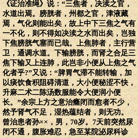
《证治准绳》说：“三焦者，决渎之官，
水道出焉。膀胱者，州都之官，津液藏
焉，气化则能出矣，故上中下三焦之气有
一不化，则不得如决渎之水而出矣，岂独
下焦膀胱气塞而已哉。上焦肺者，主行营
卫，通调水道。下输膀胱，而肾之合足三
焦下输又上连肺，此岂非小便从上焦之气
化者乎?”又说：“脾胃气滞不能转输，加
以痰饮食积阻碍清道，大小便秘涩不快，
升麻二术二陈汤数服能令大便润小便
长。”余宗上方之意治癃闭而愈者不少，
然予肾气不足，湿热蕴结者，则无功。
曾治患者孙××，男，70岁。7天前突然尿
闭不通，腹胀难忍，急至某院泌尿科诊