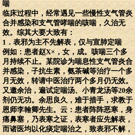
喘
临床过程中，经常遇见一些慢性支气管炎
合并感染和支气管哮喘的咳喘，久治无
效。综其大要大致有：
1．表邪为主不先解表，仅与宣肺定喘
例如：患者赵X×，女，成。咳喘三个多
月持续不止。某院诊为喘息性支气管炎合
并感染，子抗生素，氨茶碱等治疗一个多
月无效，转请中医治疗两个多月仍无效。
又邀余治，遍试定喘汤、小青龙汤等20余
剂仍无功。余思良久，难于措手，求教于
恩师李翰卿先生。云：患者阵阵恶寒，身
痛鼻塞，乃表寒之证，表寒者应先解表，
而诸医均以化痰定喘治之，致表邪不解，