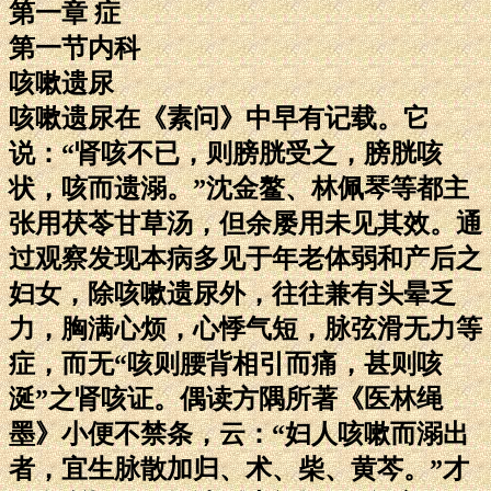
第一章 症
第一节内科
咳嗽遗尿
咳嗽遗尿在《素问》中早有记载。它
说：“肾咳不已，则膀胱受之，膀胱咳
状，咳而遗溺。”沈金鳌、林佩琴等都主
张用茯苓甘草汤，但余屡用未见其效。通
过观察发现本病多见于年老体弱和产后之
妇女，除咳嗽遗尿外，往往兼有头晕乏
力，胸满心烦，心悸气短，脉弦滑无力等
症，而无“咳则腰背相引而痛，甚则咳
涎”之肾咳证。偶读方隅所著《医林绳
墨》小便不禁条，云：“妇人咳嗽而溺出
者，宜生脉散加归、术、柴、黄芩。”才