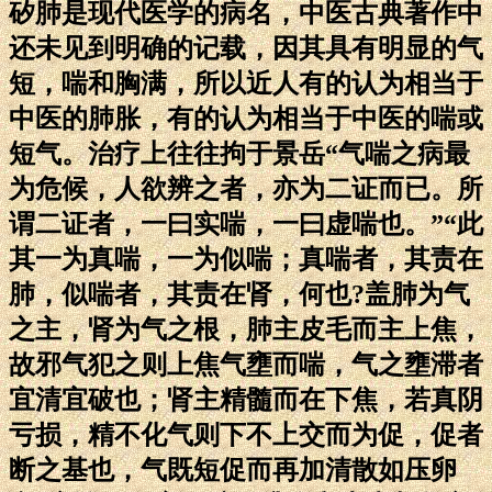
矽肺是现代医学的病名，中医古典著作中
还未见到明确的记载，因其具有明显的气
短，喘和胸满，所以近人有的认为相当于
中医的肺胀，有的认为相当于中医的喘或
短气。治疗上往往拘于景岳“气喘之病最
为危候，人欲辨之者，亦为二证而已。所
谓二证者，一曰实喘，一曰虚喘也。”“此
其一为真喘，一为似喘；真喘者，其责在
肺，似喘者，其责在肾，何也?盖肺为气
之主，肾为气之根，肺主皮毛而主上焦，
故邪气犯之则上焦气壅而喘，气之壅滞者
宜清宜破也；肾主精髓而在下焦，若真阴
亏损，精不化气则下不上交而为促，促者
断之基也，气既短促而再加清散如压卵