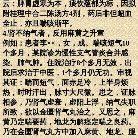
云：脾胃虚寒为本，痰饮蕴郁为标，因拟
附桂理中合二陈汤方4剂，药后非但衄血
全止，亦且喘咳渐平。
4.肾不纳气者，反用麻黄之升宣
例如：患者李××，女，成。喘咳短气10
个多月，某院诊为慢性支气管炎合并感
染、肺气肿。住院治疗8个多月无效，出
院后求治于中医，1个多月仍无功。审视
其证：喘而短气，面赤足冷，上半身烦
热，时时汗出，脉寸大尺微。思之，证脉
相参，乃肾气虚衰，虚阳上浮，纳气失职
所致，欲以金匮肾气丸治之。又思之，麻
黄乃定喘要药，地龙为解痉定喘之良药。
乃在金匮肾气丸方中加入麻黄、地龙。服