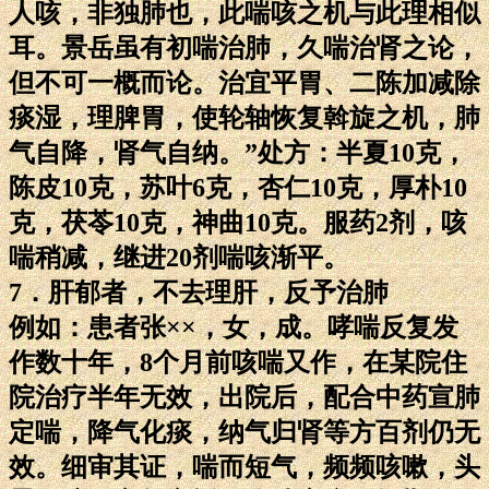
人咳，非独肺也，此喘咳之机与此理相似
耳。景岳虽有初喘治肺，久喘治肾之论，
但不可一概而论。治宜平胃、二陈加减除
痰湿，理脾胃，使轮轴恢复斡旋之机，肺
气自降，肾气自纳。”处方：半夏10克，
陈皮10克，苏叶6克，杏仁10克，厚朴10
克，茯苓10克，神曲10克。服药2剂，咳
喘稍减，继进20剂喘咳渐平。
7．肝郁者，不去理肝，反予治肺
例如：患者张××，女，成。哮喘反复发
作数十年，8个月前咳喘又作，在某院住
院治疗半年无效，出院后，配合中药宣肺
定喘，降气化痰，纳气归肾等方百剂仍无
效。细审其证，喘而短气，频频咳嗽，头