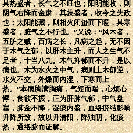
其热盛者，长气之不旺也；阳明能收，则
阴气右降而金肃，其燥盛者，收令之失政
也；太阳能藏，则相火闭蛰而下暖，其寒
盛者，脏气之不行也。”又说：“风木者，
五脏之贼，百病之长，凡病之起，无不因
于木气之郁，以肝木主升，而人之生气不
足者，十当八九。木气抑郁而不升，是以
病也。木为水火之中气，病则土木郁逆，
水火不交，外燥而内湿，下寒而上
热。”本病胸满胸痛，气短而喘，心烦心
悸，食欲不振，正为肝肺气郁，中气盘
塞，肺金不降，湿痰内盛，血络瘀结影响
升降所致，故以升清阳，降浊阴，化痰
热，通络脉而证解。