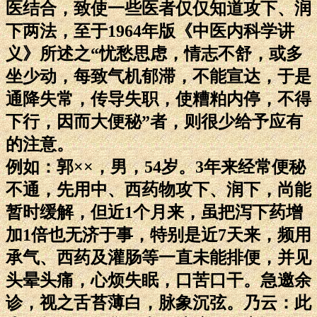
医结合，致使一些医者仅仅知道攻下、润
下两法，至于1964年版《中医内科学讲
义》所述之“忧愁思虑，情志不舒，或多
坐少动，每致气机郁滞，不能宣达，于是
通降失常，传导失职，使糟粕内停，不得
下行，因而大便秘”者，则很少给予应有
的注意。
例如：郭××，男，54岁。3年来经常便秘
不通，先用中、西药物攻下、润下，尚能
暂时缓解，但近1个月来，虽把泻下药增
加1倍也无济于事，特别是近7天来，频用
承气、西药及灌肠等一直未能排便，并见
头晕头痛，心烦失眠，口苦口干。急邀余
诊，视之舌苔薄白，脉象沉弦。乃云：此