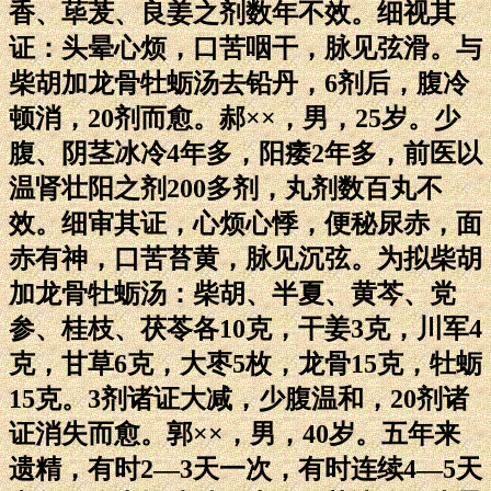
香、荜茇、良姜之剂数年不效。细视其
证：头晕心烦，口苦咽干，脉见弦滑。与
柴胡加龙骨牡蛎汤去铅丹，6剂后，腹冷
顿消，20剂而愈。郝××，男，25岁。少
腹、阴茎冰冷4年多，阳痿2年多，前医以
温肾壮阳之剂200多剂，丸剂数百丸不
效。细审其证，心烦心悸，便秘尿赤，面
赤有神，口苦苔黄，脉见沉弦。为拟柴胡
加龙骨牡蛎汤：柴胡、半夏、黄芩、党
参、桂枝、茯苓各10克，干姜3克，川军4
克，甘草6克，大枣5枚，龙骨15克，牡蛎
15克。3剂诸证大减，少腹温和，20剂诸
证消失而愈。郭××，男，40岁。五年来
遗精，有时2—3天一次，有时连续4—5天