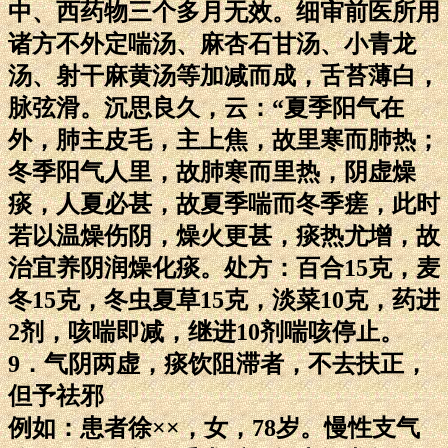
中、西药物三个多月无效。细审前医所用
诸方不外定喘汤、麻杏石甘汤、小青龙
汤、射干麻黄汤等加减而成，舌苔薄白，
脉弦滑。沉思良久，云：“夏季阳气在
外，肺主皮毛，主上焦，故里寒而肺热；
冬季阳气人里，故肺寒而里热，阴虚燥
痰，人夏必甚，故夏季喘而冬季瘥，此时
若以温燥伤阴，燥火更甚，痰热尤增，故
治宜养阴润燥化痰。处方：百合15克，麦
冬15克，冬虫夏草15克，淡菜10克，药进
2剂，咳喘即减，继进10剂喘咳停止。
9．气阴两虚，痰饮阻滞者，不去扶正，
但予祛邪
例如：患者徐××，女，78岁。慢性支气