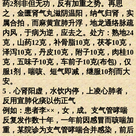
药2剂非但无功，反有加重之势。再思
之，金匮肾气丸滋阴温阳，纳气归肾，实
属合拍，而麻黄宣肺升浮，地龙通络脉疏
内风，于病为逆，应去之。处方：熟地24
克，山药12克，补骨脂10克，茯苓10克，
泽泻10克，丹皮10克，附子10克，肉桂10
克，五味子10克，车前子10克(布包)，仅
服1剂，喘咳、短气即减，继服10剂而大
安。
5．心肾阳虚，水饮内停，上凌心肺者，
反用宣肺化痰以伤正气
例如：患者李××，女，成。支气管哮喘
反复发作数十年，一年前因感冒而咳喘加
重，某院诊为支气管哮喘合并感染，前后