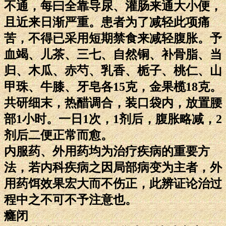
不通，每曰全靠导尿、灌肠来通大小便，
且近来日渐严重。患者为了减轻此项痛
苦，不得已采用短期禁食来减轻腹胀。予
血竭、儿茶、三七、自然铜、补骨脂、当
归、木瓜、赤芍、乳香、栀子、桃仁、山
甲珠、牛膝、牙皂各15克，金果榄18克。
共研细末，热醋调合，装口袋内，放置腰
部1小时。一日1次，1剂后，腹胀略减，2
剂后二便正常而愈。
内服药、外用药均为治疗疾病的重要方
法，若内科疾病之因局部病变为主者，外
用药饵效果宏大而不伤正，此辨证论治过
程中之不可不予注意也。
癃闭