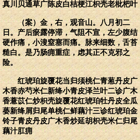
真川贝通草广陈皮白桔梗江枳壳老枇杷叶
（案）金，右，观音山。八月初二
日。产后瘀露停滞，气阻不宣，左少腹结
硬作痛，小溲窒塞而痛。脉来细数，舌苔
糙白。是乃肠痈重症，虑其正不克邪之
险。
红琥珀旋覆花当归须桃仁青葱丹皮广
木香赤芍米仁新绛小青皮泽兰叶二诊广木
香薏苡仁炒枳壳旋覆花红琥珀牡丹皮全瓜
蒌新绛屑归尾单桃仁鲜藕汁三诊红琥珀金
铃子青皮丹皮广木香炒延胡枳壳米仁归尾
藕汁肛痈