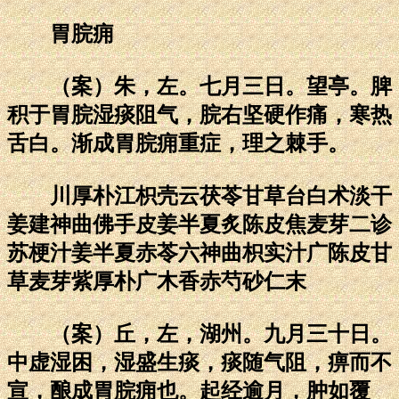
胃脘痈
（案）朱，左。七月三日。望亭。脾
积于胃脘湿痰阻气，脘右坚硬作痛，寒热
舌白。渐成胃脘痈重症，理之棘手。
川厚朴江枳壳云茯苓甘草台白术淡干
姜建神曲佛手皮姜半夏炙陈皮焦麦芽二诊
苏梗汁姜半夏赤苓六神曲枳实汁广陈皮甘
草麦芽紫厚朴广木香赤芍砂仁末
（案）丘，左，湖州。九月三十日。
中虚湿困，湿盛生痰，痰随气阻，痹而不
宣，酿成胃脘痈也。起经逾月，肿如覆