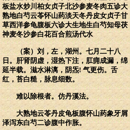
板盐水炒川柏女贞子北沙参麦冬肉五诊大
熟地白芍云苓怀山药淡天冬丹皮女贞子甘
草西洋参龟腹板六诊大生地生白芍知母茯
神麦冬沙参白花百合煎汤代水
（案）刘，左，湖州。七月二十八
日。肝肾阴虚，湿热下注，肛痈成漏，绵
延半载。滋水淋漓，阴炁! 气更伤。舌
红，苔白糙，脉息细数。
难以除根者。仿丹溪法。
大熟地云苓丹皮龟板腹怀山药象牙屑
泽泻东白芍二诊腹中作胀。