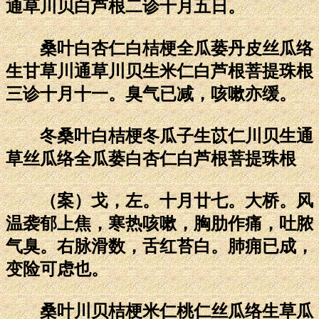
通草川贝白芦根二诊十月五日。
桑叶白杏仁白桔梗全瓜蒌丹皮丝瓜络
生甘草川通草川贝生米仁白芦根菩提珠根
三诊十月十一。臭气已减，咳嗽亦缓。
冬桑叶白桔梗冬瓜子生苡仁川贝生通
草丝瓜络全瓜蒌白杏仁白芦根菩提珠根
（案）戈，左。十月廿七。大桥。风
温袭郁上焦，寒热咳嗽，胸肋作痛，吐脓
气臭。右脉滑数，舌红苔白。肺痈已成，
变险可虑也。
桑叶川贝桔梗米仁桃仁丝瓜络生草瓜