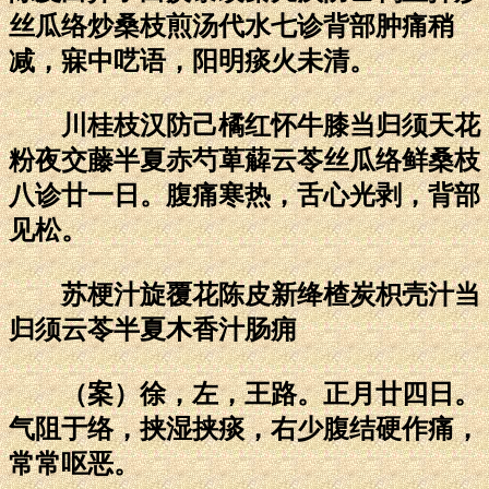
丝瓜络炒桑枝煎汤代水七诊背部肿痛稍
减，寐中呓语，阳明痰火未清。
川桂枝汉防己橘红怀牛膝当归须天花
粉夜交藤半夏赤芍萆薢云苓丝瓜络鲜桑枝
八诊廿一日。腹痛寒热，舌心光剥，背部
见松。
苏梗汁旋覆花陈皮新绛楂炭枳壳汁当
归须云苓半夏木香汁肠痈
（案）徐，左，王路。正月廿四日。
气阻于络，挟湿挟痰，右少腹结硬作痛，
常常呕恶。