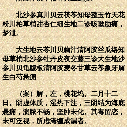
北沙参真川贝云茯苓知母整玉竹天花
粉川柏草梢甜杏仁细生地二诊咳嗽肋痛，
梦泄。
大生地云苓川贝藕汁清阿胶丝瓜络知
母草梢北沙参牡丹皮夜交藤三诊大生地沙
参川贝龟腹板清阿胶麦冬甘草云苓象牙屑
生白芍悬痈
（案）解，左，桃花坞。二月十二
日。阴虚体质，湿热下注，三阴结为海底
悬痈，溃脓不畅，坚肿未化。其毒留恋，
未可泛视，所虑淹缠成漏者。