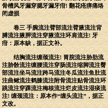
骨槽风牙漏穿腮牙漏牙疳! 翻花疮痹痛络
闭虚损
卷三 手腕流注臂部流注臂腋流注背
膊流注腋胛流注穿腋流注环肩流注! 牙
疳：原本缺，据正文补。
结胸流注缠颈流注! 胃脘流注胁肋流
注胁骱流注缠腰流注穿肠流注缩脚流注臀
部流注坐马流注跨马流注冬瓜流注鱼肚流
注曲鳅流注鹤膝流注附骨流注贴骨流注环
跳流注穿踝流注梅核流注烂皮流注湿痰流
注! 缠颈流注：原本作“缠头流注”，据正
文改。