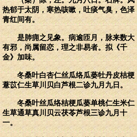
热郁于太阴，寒热咳嗽，吐痰气臭，色泽
青红间有。
是肺痈之见象。病逾匝月，脉来数大
有邪，尚属留恋，理之非易者。拟《千
金》加味。
冬桑叶白杏仁丝瓜络瓜蒌牡丹皮桔梗
薏苡仁生草川贝白芦根二诊九月九日。
冬桑叶丝瓜络桔梗瓜蒌单桃仁生米仁
生草通草真川贝云茯苓芦根三诊九月十
一。