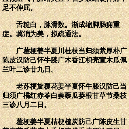
足不伸屈。
舌糙白，脉滑数。渐成缩脚肠痈重
症。冀消为美，拟疏通法。
广藿梗姜半夏川桂枝当归须紫厚朴广
陈皮汉防己怀牛膝广木香江枳壳宣木瓜佩
兰叶二诊廿九日。
老苏梗旋覆花姜半夏怀牛膝汉防己当
归须广橘红赤苓白蒺藜瓜蒌根甘草节桑枝
三诊八月二日。
藿梗姜半夏桔梗楂炭防己广陈皮生甘