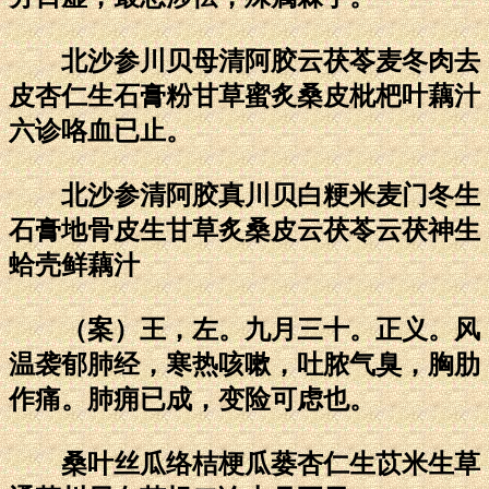
北沙参川贝母清阿胶云茯苓麦冬肉去
皮杏仁生石膏粉甘草蜜炙桑皮枇杷叶藕汁
六诊咯血已止。
北沙参清阿胶真川贝白粳米麦门冬生
石膏地骨皮生甘草炙桑皮云茯苓云茯神生
蛤壳鲜藕汁
（案）王，左。九月三十。正义。风
温袭郁肺经，寒热咳嗽，吐脓气臭，胸肋
作痛。肺痈已成，变险可虑也。
桑叶丝瓜络桔梗瓜蒌杏仁生苡米生草