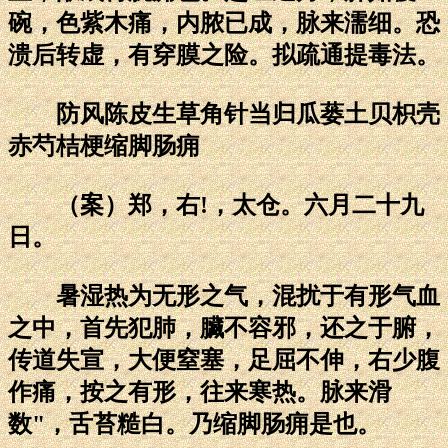
碗，色紫木痛，内脓已成，脉来濡细。恐
溃后转虚，有穿膜之险。拟疏通提毒法。
防风陈皮生草角针当归瓜蒌土贝枳壳
赤芍桔梗缩脚肠痈
（案）郑，右!，太仓。六月二十九
日。
暑湿热为无形之气，混扰于有形气血
之中，首先犯肺，臟不容邪，还之于腑，
传道失宣，大便窒塞，足屈不伸，右少腹
作痛，按之有形，往来寒热。脉来滑
数"，舌苔糙白。乃缩脚肠痈是也。