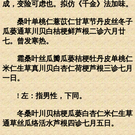
成，变险可虑也。拟仿《千金》法加味。
桑叶单桃仁薏苡仁甘草节丹皮丝冬子
瓜蒌通草川贝白桔梗鲜芦根二诊六月廿
七。曾发寒热。
霜桑叶丝瓜瓣瓜蒌桔梗牡丹皮单桃仁
米仁生草真川贝白杏仁荷梗芦根三诊七月
一日。
! 左：指男性，下同。
冬桑叶川贝桔梗瓜蒌白杏仁米仁生草
通草丝瓜络活水芦根四诊七月五日。