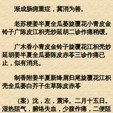
渐成肠痈重症，冀消为善。
老苏梗姜半夏全瓜蒌旋覆花小青皮金
铃子广陈皮江枳壳炒延胡二诊作痛稍缓。
广木香小青皮金铃子旋覆花江枳壳炒
延胡姜半夏全瓜蒌陈皮赤苓三诊作痛已
止，似有消兆。
制香附姜半夏新绛屑归尾旋覆花江枳
壳全瓜蒌白芥子生草陈皮赤苓
（案）沈，左，震泽。二月十五日。
湿热阻气，腑络失血，少腹作痛，二便阻