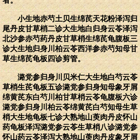
者。
小生地赤芍土贝生绵芪天花粉泽泻归
尾丹皮甘草梢二诊大生地白归身云苓泽泻
北沙参赤芍药丹皮甘草梢生绵芪龟腹板三
诊大生地归身川柏云苓西洋参赤芍知母甘
草生绵芪龟板四诊剪管。
潞党参归身川贝米仁大生地白芍云苓
草梢生芪龟板五诊潞党参归身知母象牙屑
绵黄芪东白芍川柏甘草梢云苓龟腹板六诊
潞党参归身川柏云苓绵黄芪白芍知母生草
梢大生地龟板七诊大熟地山萸肉丹皮怀山
药龟板泽泻潞党参云苓生草梢八诊潞党参
怀山药云苓泽泻大熟地山萸肉丹皮象牙屑