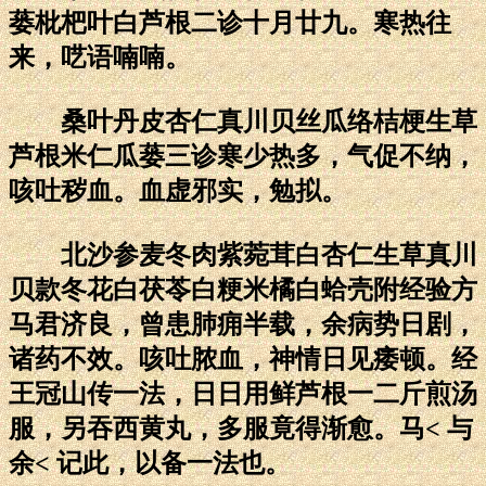
蒌枇杷叶白芦根二诊十月廿九。寒热往
来，呓语喃喃。
桑叶丹皮杏仁真川贝丝瓜络桔梗生草
芦根米仁瓜蒌三诊寒少热多，气促不纳，
咳吐秽血。血虚邪实，勉拟。
北沙参麦冬肉紫菀茸白杏仁生草真川
贝款冬花白茯苓白粳米橘白蛤壳附经验方
马君济良，曾患肺痈半载，余病势日剧，
诸药不效。咳吐脓血，神情日见痿顿。经
王冠山传一法，日日用鲜芦根一二斤煎汤
服，另吞西黄丸，多服竟得渐愈。马< 与
余< 记此，以备一法也。