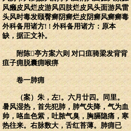
风癞皮风烂皮游风四肢烂皮风头面游风雷
头风时毒发颐臀癣阴癣烂皮阴癣风癣癣毒
外科备用诸方! ! 外科备用诸方：原本
缺，据正文补。
附陈亭方案六则 对口疽骑梁发背背
疽子痈脱囊痈喉痹
卷一肺痈
（案）朱，左!。六月廿四。同里。
暑风湿热，首先犯肺，肺气失降，气为血
帅，咯血色紫，吐脓气臭，胸膈隐痛，寒
热往来。右脉数大，舌红苔薄。肺痈已