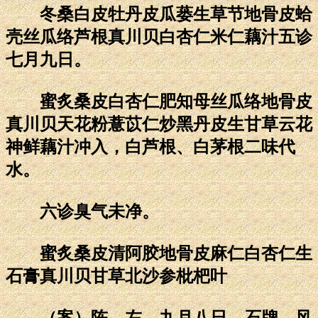
冬桑白皮牡丹皮瓜蒌生草节地骨皮蛤
壳丝瓜络芦根真川贝白杏仁米仁藕汁五诊
七月九日。
蜜炙桑皮白杏仁肥知母丝瓜络地骨皮
真川贝天花粉薏苡仁炒黑丹皮生甘草云花
神鲜藕汁冲入，白芦根、白茅根二味代
水。
六诊臭气未净。
蜜炙桑皮清阿胶地骨皮麻仁白杏仁生
石膏真川贝甘草北沙参枇杷叶
（案）陈，左。九月八日。石牌。风