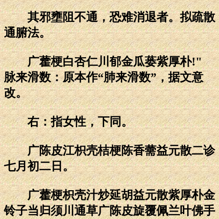
其邪壅阻不通，恐难消退者。拟疏散
通腑法。
广藿梗白杏仁川郁金瓜蒌紫厚朴!"
脉来滑数：原本作“肺来滑数”，据文意
改。
右：指女性，下同。
广陈皮江枳壳桔梗陈香薷益元散二诊
七月初二日。
广藿梗枳壳汁炒延胡益元散紫厚朴金
铃子当归须川通草广陈皮旋覆佩兰叶佛手