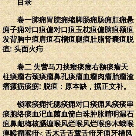
目录
卷一肺痈胃脘痈缩脚肠痈肠痈肛痈悬
痈子痈对口疽偏对口疽玉枕疽偏脑疽额疽
发背胸中疽肩疽石榴疽腿疽肚脂肾囊疽脱
疽! 头面火疖
卷二 失营马刀挟瘿痰瘿右额痰瘤天
柱痰瘤右颈痰瘤鼻孔痰瘤血瘤肉瘤胎瘤渣
瘤瘰疬痰疬! 脱疽：原本缺，据正文补。
锁喉痰痈托腮痰痈对口痰痈风痰痰串
痰胞络痰血汜血菌血箭白珠肿胀睛明漏石
疽鼻衄梅核膈缠喉风烂喉风烂喉痧木蛾喉
痹喉瘤喉疳< 舌木舌舌蕈舌疳牙痈牙槽风