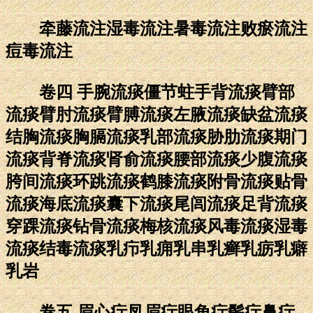
牵藤流注湿毒流注暑毒流注败瘀流注
痘毒流注
卷四 手腕流痰僵节蛀手背流痰臂部
流痰臂肘流痰臂膊流痰左腋流痰缺盆流痰
结胸流痰胸膈流痰乳部流痰胁肋流痰期门
流痰背脊流痰肾俞流痰腰部流痰少腹流痰
胯间流痰环跳流痰鹤膝流痰附骨流痰贴骨
流痰海底流痰囊下流痰尾闾流痰足背流痰
穿踝流痰钻骨流痰梅核流痰风毒流痰湿毒
流痰结毒流痰乳疖乳痈乳串乳癣乳疬乳癖
乳岩
卷五 眉心疔凤眉疔眼角疔鬓疔鼻疔