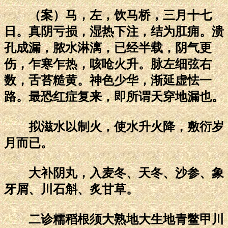
（案）马，左，饮马桥，三月十七
日。真阴亏损，湿热下注，结为肛痈。溃
孔成漏，脓水淋漓，已经半载，阴气更
伤，乍寒乍热，咳呛火升。脉左细弦右
数，舌苔糙黄。神色少华，渐延虚怯一
路。最恐红症复来，即所谓天穿地漏也。
拟滋水以制火，使水升火降，敷衍岁
月而已。
大补阴丸，入麦冬、天冬、沙参、象
牙屑、川石斛、炙甘草。
二诊糯稻根须大熟地大生地青鳖甲川