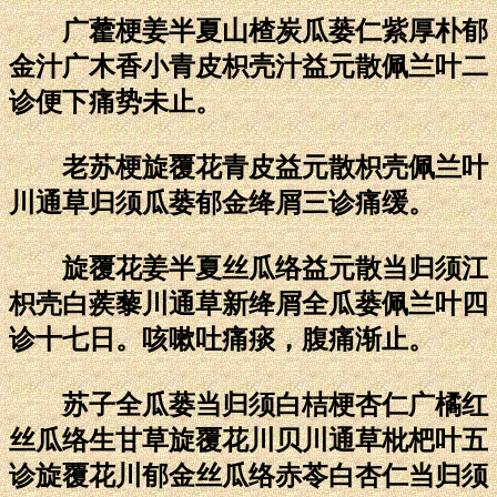
广藿梗姜半夏山楂炭瓜蒌仁紫厚朴郁
金汁广木香小青皮枳壳汁益元散佩兰叶二
诊便下痛势未止。
老苏梗旋覆花青皮益元散枳壳佩兰叶
川通草归须瓜蒌郁金绛屑三诊痛缓。
旋覆花姜半夏丝瓜络益元散当归须江
枳壳白蒺藜川通草新绛屑全瓜蒌佩兰叶四
诊十七日。咳嗽吐痛痰，腹痛渐止。
苏子全瓜蒌当归须白桔梗杏仁广橘红
丝瓜络生甘草旋覆花川贝川通草枇杷叶五
诊旋覆花川郁金丝瓜络赤苓白杏仁当归须