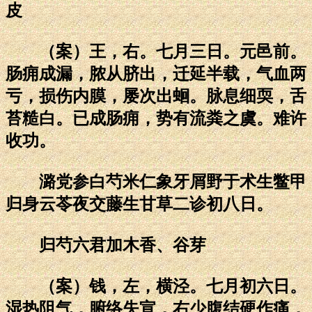
皮
（案）王，右。七月三日。元邑前。
肠痈成漏，脓从脐出，迁延半载，气血两
亏，损伤内膜，屡次出蛔。脉息细耎，舌
苔糙白。已成肠痈，势有流粪之虞。难许
收功。
潞党参白芍米仁象牙屑野于术生鳖甲
归身云苓夜交藤生甘草二诊初八日。
归芍六君加木香、谷芽
（案）钱，左，横泾。七月初六日。
湿热阻气，腑络失宣，右少腹结硬作痛，