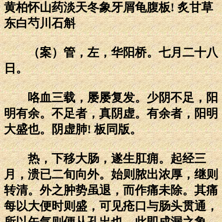
黄柏怀山药淡天冬象牙屑龟腹板! 炙甘草
东白芍川石斛
（案）管，左，华阳桥。七月二十八
日。
咯血三载，屡屡复发。少阴不足，阳
明有余。不足者，真阴虚。有余者，阳明
大盛也。阴虚肺! 板同版。
热，下移大肠，遂生肛痈。起经三
月，溃已二旬向外。始则脓出浓厚，继则
转清。外之肿势虽退，而作痛未除。其痛
每以大便时则盛，可见疮口与肠头贯通，
所以矢气则便从孔出也，此即成漏之象。