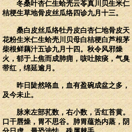
冬桑叶杏仁生蛤壳云苓真川贝生米仁
桔梗生草地骨皮丝瓜络四诊九月十三。
桑白皮丝瓜络牡丹皮白杏仁地骨皮天
花粉生米仁生蛤壳川贝母白桔梗白芦根茅
柴根鲜藕汁五诊九月十四。秋令风邪燥
火，郁于上焦而成肺痈，咳吐脓痰，气臭
带红，绵延逾月。
昨日陡然咯血，血有盈碗成盆之多，
及今未止。
脉来左部芤数，右小数，舌红苔黄。
口干唇燥，胃不思谷。肺胃蕴热内蒸，阴
分日虚，最恐涉怯，殊属棘手。