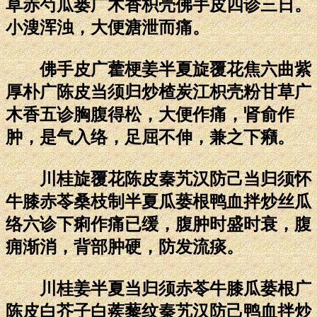
草赤芍瓜蒌广木香枳壳佛手皮四诊三日。
小溲浑浊，大便溏泄而痛。
佛手皮广藿梗姜半夏旋覆花焦六曲紫
厚朴广陈皮当须归炒楂炭江枳壳粉甘草广
木香五诊胸腹得松，大便作痛，肾俞作
肿，是气入络，足屈不伸，兼之下癪。
川桂旋覆花陈皮秦艽汉防己当归须怀
牛膝赤苓桑枝制半夏瓜蒌根鸭血拌炒丝瓜
络六诊下痢作痛已缓，腹肿时盛时衰，腹
痈渐消，背部肿硬，防发流痰。
川桂姜半夏当归须赤苓牛膝瓜蒌根广
陈皮白芥子白蒺藜纹秦艽汉防己鸭血拌炒