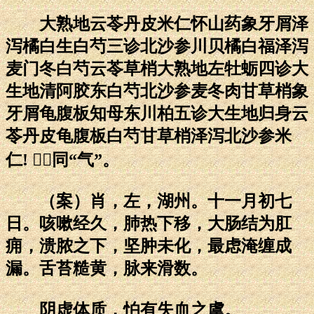
大熟地云苓丹皮米仁怀山药象牙屑泽
泻橘白生白芍三诊北沙参川贝橘白福泽泻
麦门冬白芍云苓草梢大熟地左牡蛎四诊大
生地清阿胶东白芍北沙参麦冬肉甘草梢象
牙屑龟腹板知母东川柏五诊大生地归身云
苓丹皮龟腹板白芍甘草梢泽泻北沙参米
仁! ：同“气”。
（案）肖，左，湖州。十一月初七
日。咳嗽经久，肺热下移，大肠结为肛
痈，溃脓之下，坚肿未化，最虑淹缠成
漏。舌苔糙黄，脉来滑数。
阴虚体质，怕有失血之虞。