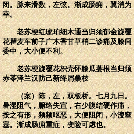
闭。脉来滑数，左弦。渐成肠痈，翼消为
幸。
老苏梗红琥珀细木通当归须郁金旋覆
花瞿麦车前子广木香甘草梢二诊痛及膝间
委中，大小便不利。
老苏梗旋覆花枳壳怀膝瓜蒌根当归须
赤苓泽兰汉防己新绛屑桑枝
（案）陈，左，双板桥。七月九日。
暑湿阻气，腑络失宣，右少腹结硬作痛，
按之有形，频频呕恶，大便阻闭，小溲窒
塞。渐成肠痈重症，变险可虑也。