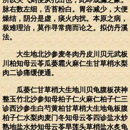
脉右数左细，舌苔粉白。胃谷减少，大便
燥结，阴分是虚，痰火内扰。本原之病，
极难理治，莫作寻常痈而论之。拟仿丹溪
法。
大生地北沙参麦冬肉丹皮川贝元武板
川柏知母云苓瓜蒌霜火麻仁生甘草梢水梨
肉二诊痛缓便通。
瓜蒌仁甘草梢大生地川贝龟腹板茯神
整玉竹北沙参知母柏子仁火麻仁柏子仁三
诊西沙参生白芍黄柏甘草梢大生地龟板腹
柏子仁水梨肉麦门冬知母云苓四诊盐水炒
熟地盐水炒知母云苓旱莲头草梢盐水炙龟