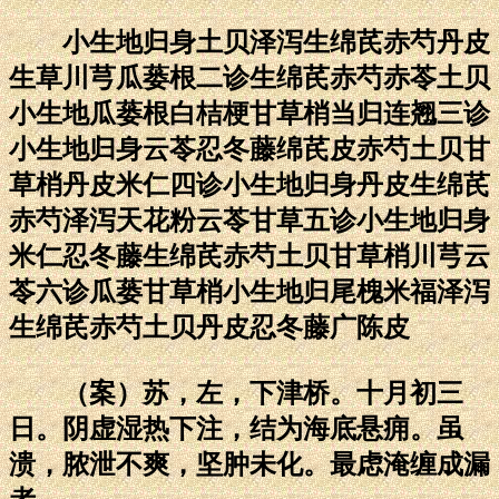
小生地归身土贝泽泻生绵芪赤芍丹皮
生草川芎瓜蒌根二诊生绵芪赤芍赤苓土贝
小生地瓜蒌根白桔梗甘草梢当归连翘三诊
小生地归身云苓忍冬藤绵芪皮赤芍土贝甘
草梢丹皮米仁四诊小生地归身丹皮生绵芪
赤芍泽泻天花粉云苓甘草五诊小生地归身
米仁忍冬藤生绵芪赤芍土贝甘草梢川芎云
苓六诊瓜蒌甘草梢小生地归尾槐米福泽泻
生绵芪赤芍土贝丹皮忍冬藤广陈皮
（案）苏，左，下津桥。十月初三
日。阴虚湿热下注，结为海底悬痈。虽
溃，脓泄不爽，坚肿未化。最虑淹缠成漏