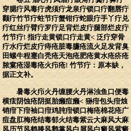
穿腮疔风毒疔虎须疔龙泉疔锁口疔翻唇疔
颧疔竹节疔蛀节疔蟹钳疔蛇眼疔手丫疔兑
疔红丝疔臂疔罗疔足背烂皮疔腿部烂皮疔
竹节疔! 指疔走黄锁口疔走黄< 泛疔穿骨
疔水疔烂皮疔痔疮脏毒臁疮流火足发背臭
田螺牛程蹇白秃疮天泡疮肥疮黄水疮疥疮
脓窠疮湿毒疮火疖疮! 竹节疔：原本缺，
据正文补。
暑毒火疖火丹缠腰火丹淋浊鱼口便毒
横痃阴蚀疮阴挺胎癞痘癞< 狲疳包头疳烛
销疳下疳袖口疳鸡肫疳锁口梅疮棉花疮广
痘盘肛梅疮结毒郁火结毒紫云大麻风大麻
风历节风鹤膝风鹅掌风白屑风白癜风紫癜