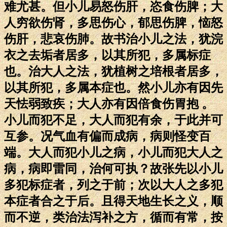
难尤甚。但小儿易怒伤肝，恣食伤脾；大
人穷欲伤肾，多思伤心，郁思伤脾，恼怒
伤肝，悲哀伤肺。故书治小儿之法，犹浣
衣之去垢者居多，以其所犯，多属标症
也。治大人之法，犹植树之培根者居多，
以其所犯，多属本症也。然小儿亦有因先
天怯弱致疾；大人亦有因倍食伤胃抱 。
小儿而犯不足，大人而犯有余，于此并可
互参。况气血有偏而成病，病则怪变百
端。大人而犯小儿之病，小儿而犯大人之
病，病即雷同，治何可执？故张先以小儿
多犯标症者，列之于前；次以大人之多犯
本症者合之于后。且得天地生长之义，顺
而不逆，类治法泻补之方，循而有常，按