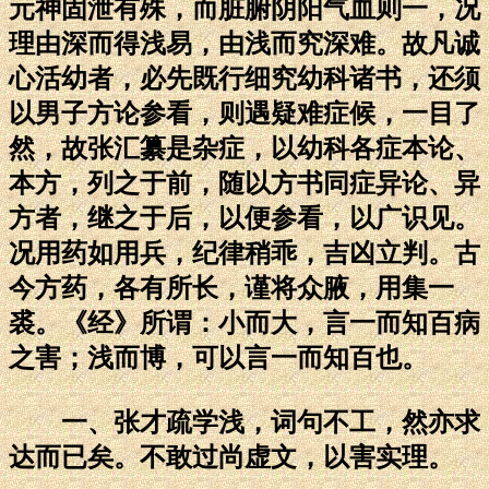
元神固泄有殊，而脏腑阴阳气血则一，况
理由深而得浅易，由浅而究深难。故凡诚
心活幼者，必先既行细究幼科诸书，还须
以男子方论参看，则遇疑难症候，一目了
然，故张汇纂是杂症，以幼科各症本论、
本方，列之于前，随以方书同症异论、异
方者，继之于后，以便参看，以广识见。
况用药如用兵，纪律稍乖，吉凶立判。古
今方药，各有所长，谨将众腋，用集一
裘。《经》所谓：小而大，言一而知百病
之害；浅而博，可以言一而知百也。
一、张才疏学浅，词句不工，然亦求
达而已矣。不敢过尚虚文，以害实理。