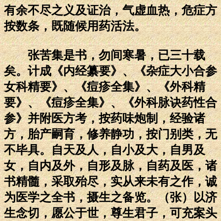
有余不尽之义及证治，气虚血热，危症方
按数条，既随候用药活法。
张苦集是书，勿间寒暑，已三十载
矣。计成《内经纂要》、《杂症大小合参
女科精要》、《痘疹全集》、《外科精
要》、《痘疹全集》、《外科脉诀药性合
参》并附医方考，按药味炮制，经验诸
方，胎产嗣育，修养静功，按门别类，无
不毕具。自天及人，自小及大，自男及
女，自内及外，自形及脉，自药及医，诸
书精髓，采取殆尽，实从来未有之作，诚
为医学之全书，摄生之备览。（张）以济
生念切，愿公于世，尊生君子，可充案头