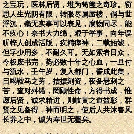
之宝玩，医林后贤，堪为笥箧之奇珍。窃
思人生光阴有限，转眼尽属蜃楼，倘与世
浮沉，毫无实事可以表见，腐物同尽，能
不疚心！奈书大力绵，艰于举事，向年误
听梓人创成活版，疚精瘁神，二载始竣，
但字少用多，不耐久耳。无如索者日众，
今板废书完，势必数十年之心血，一旦付
与流水，壬午岁，复入都门，誓成此集，
日竭鞍马之劳，拮据刻资，夜备悬刺之
苦，查对舛错，罔顾性命，方得书成，惟
愿后贤，诚求精进，则岐黄之道益彰，群
贤之见备得，神而明之，使后人共沐春风
长养之中，诚为寿世无疆矣。