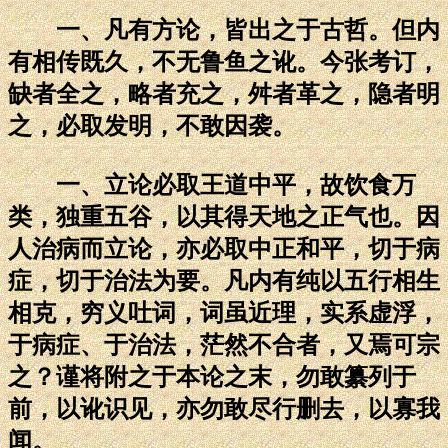
一、凡有方论，皆出之于古哲。但内
有相传既久，不无鲁鱼之讹。今张考订，
缺者全之，略者充之，舛者革之，隐者明
之，必取发明，不敢因袭。
一、立论必取王道中平，故饮食万
类，独重五谷，以其得天地之正气也。因
人治病而立论，亦必取中正和平，切于病
症，切于治法为要。凡内有纯以五行相生
相克，穷义吐词，词虽近理，实系虚浮，
于病症、于治法，茫然不合者，又焉可宗
之？谨将附之于本论之末，勿敢纂列于
前，以讹识见，亦勿敢尽行删去，以寡我
闻。