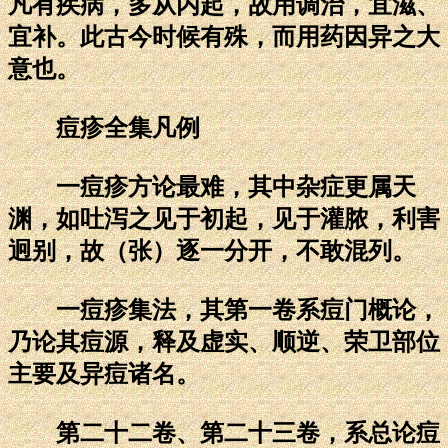
凡有疾病，多从内起，故用调治，宜滋、
宜补。此古今时候有殊，而用药因异之大
意也。
痘疹全集凡例
一痘疹方论最难，其中杂症更属天
渊，如吐泻之见于初起，见于灌脓，利害
迥别，故（张）逐一分开，不敢混列。
一痘疹集法，其第一卷系痘门概论，
乃论其痘源，释及虚实、顺逆、荣卫部位
主要及异痘诸名。
第二十二卷、第二十三卷，系总论痘