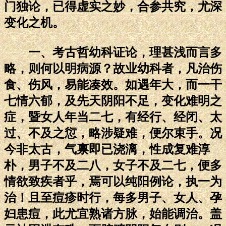
门独论，已得虚实之妙，合参共究，尤深
变化之机。
一、考古哲幼科证论，理甚浅而言多
略，则何以明病源？故业幼科者，凡治伤
食、伤风，易能凑效。如遇年大，而一干
七情六郁，及先天阴阳不足，变化难明之
症，暨女人年当二七，有经行、经闭、太
过、不及之愆，略涉疑难，便尔束手。况
今非太古，气禀即已浇漓，性成复难淳
朴，男子不及二八，女子不及二七，便多
情欲致疾者乎，焉可以纯阳例论，执一为
治！且至痘疹时行，每多男子、女人、孕
妇患痘，此尤宜熟诸方脉，始能调治。盖