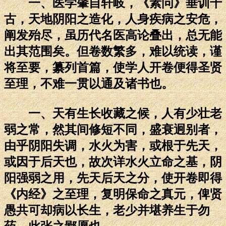
一、医学肇自轩岐，《素问》垂训千
古，天地阴阳之造化，人身疾病之安危，
阐发殆尽，虽历代名医高论叠出，总无能
出其范围矣。但卷数繁多，难以统读，谨
将至要，纂列首篇，使学人开卷便得圣贤
至理，不难一贯以通及诸书也。
一、天有生长收藏之候，人有少壮老
弱之常，然其间修短不同，盛衰迥别者，
由乎阴阳失调，水火为害，或根于先天，
或因于后天也，故次详水火立命之基，阴
阳强弱之用，先天后天之分，使开卷即得
《内经》之至理，复明保命之真元，俾贤
愚共可却病以长生，老少并堪养生于勿