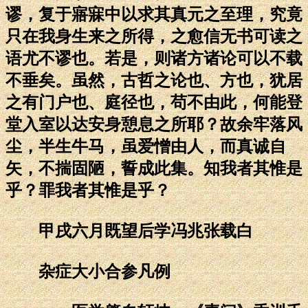
谬，复于寤寐中以求其真元之至理，究竟
只在我身生来之所得，之愈信无书可读之
语尤不谬也。若是，则诸方诸论可以不载
不垂矣。虽然，古哲之论也、方也，犹居
之有门户也、庭径也，苟不由此，何能登
堂入室以达安身憩息之所耶？故余牢落风
尘，半生牛马，虽爱憎由人，而真诚自
矢，不揣固陋，誓成此集。知我者其惟是
乎？罪我者其惟是乎？
甲戌六月既望后学冯兆张载白
杂症大小合参凡例