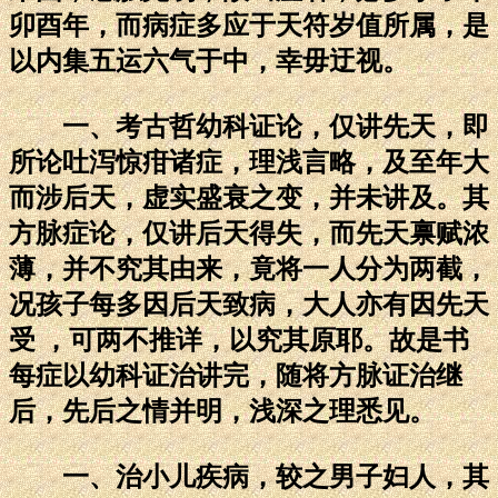
卯酉年，而病症多应于天符岁值所属，是
以内集五运六气于中，幸毋迂视。
一、考古哲幼科证论，仅讲先天，即
所论吐泻惊疳诸症，理浅言略，及至年大
而涉后天，虚实盛衰之变，并未讲及。其
方脉症论，仅讲后天得失，而先天禀赋浓
薄，并不究其由来，竟将一人分为两截，
况孩子每多因后天致病，大人亦有因先天
受 ，可两不推详，以究其原耶。故是书
每症以幼科证治讲完，随将方脉证治继
后，先后之情并明，浅深之理悉见。
一、治小儿疾病，较之男子妇人，其