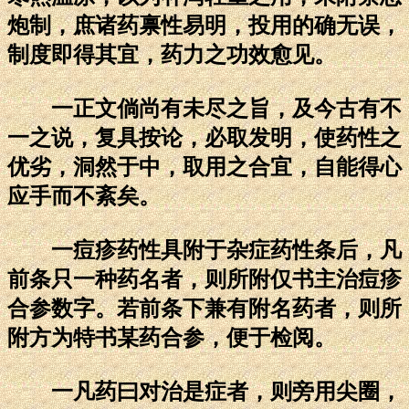
炮制，庶诸药禀性易明，投用的确无误，
制度即得其宜，药力之功效愈见。
一正文倘尚有未尽之旨，及今古有不
一之说，复具按论，必取发明，使药性之
优劣，洞然于中，取用之合宜，自能得心
应手而不紊矣。
一痘疹药性具附于杂症药性条后，凡
前条只一种药名者，则所附仅书主治痘疹
合参数字。若前条下兼有附名药者，则所
附方为特书某药合参，便于检阅。
一凡药曰对治是症者，则旁用尖圈，