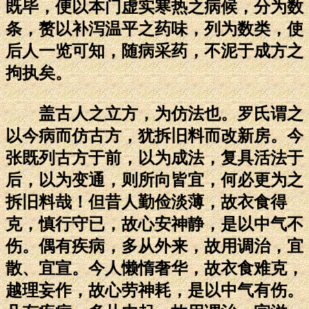
既毕，便以本门虚实寒热之病候，分为数
条，赘以补泻温平之药味，列为数类，使
后人一览可知，随病采药，不泥于成方之
拘执矣。
盖古人之立方，为仿法也。罗氏谓之
以今病而仿古方，犹拆旧料而改新房。今
张既列古方于前，以为成法，复具活法于
后，以为变通，则所向皆宜，何必更为之
拆旧料哉！但昔人勤俭淡薄，故衣食得
克，慎行守已，故心安神静，是以中气不
伤。偶有疾病，多从外来，故用调治，宜
散、宜宣。今人懒惰奢华，故衣食难克，
越理妄作，故心劳神耗，是以中气有伤。