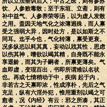
所以立法垂训后人；中古之医，则有参苏
饮、人参败毒散；至于东垣、立斋，则有
补中益气、人参养荣等汤，以为虚人发散
之用。盖因天地气化之浓薄迥殊，而人禀
受之强弱大异，因时处方，是以如斯之不
同耳。迄乎今也，气化转薄，禀受更衰。
况多纵恣以耗其真，妄动以戕其性，思虑
以伤其神，嗜欲以竭其精，自身既不能永
享遐龄，而其为子嗣者，所禀更薄矣。气
血即虚，变现百出，书即所谓难以名状
也。再或七情稍动于中，疾病 起于内，
非若古之天禀即浓，性成淳朴，先后之气
充足，纵有六淫外犯，惟用重剂以竭之可
愈者，况《内经》有云：邪之所凑，其正