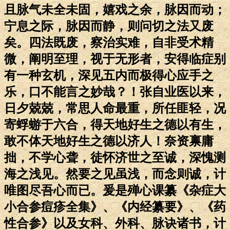
且脉气未全未固，嬉戏之余，脉因而动；
宁息之际，脉因而静，则问切之法又废
矣。四法既废，察治实难，自非受术精
微，阐明至理，视于无形者，安得临症别
有一种玄机，深见五内而极得心应手之
乐，口不能言之妙哉？！张自业医以来，
日夕兢兢，常思人命最重，所任匪轻，况
寄蜉蝣于六合，得天地好生之德以有生，
敢不体天地好生之德以济人！奈资禀庸
拙，不学心聋，徒怀济世之至诚，深愧测
海之浅见。然要之见虽浅，而念则诚，计
唯图尽吾心而已。爰是殚心课纂《杂症大
小合参痘疹全集》、《内经纂要》、《药
性合参》以及女科、外科、脉诀诸书，计