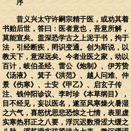
序
昔义兴太守许嗣宗精于医，或劝其着
书贻后世，答曰：医者意也，吾意所解，
莫能宣矣。盖深恐学古之上泥于书，拘于
法，引经断疾，罔识变通。创为斯说，以
教天下，意深远矣。今者业医之家，动以
百计，岐伯圣经、雷公《炮制》、伊芳贽
《汤液》、箕子《洪范》、越人问难、仲
景《伤寒》、士安《甲乙》、启玄子传
注、钱仲阳诊议、李时珍《本草纲目》，
目不经见，妄以医名，遂至风寒燥火暑湿
之六气，喜怒忧思悲恐惊之七情，表里虚
实寒热邪正之八要，浮沉迟数滑涩大缓之