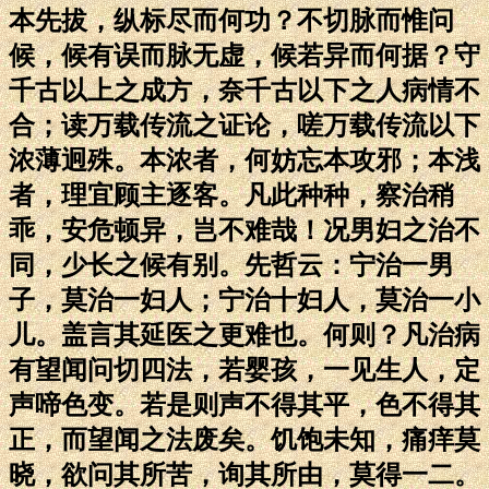
本先拔，纵标尽而何功？不切脉而惟问
候，候有误而脉无虚，候若异而何据？守
千古以上之成方，奈千古以下之人病情不
合；读万载传流之证论，嗟万载传流以下
浓薄迥殊。本浓者，何妨忘本攻邪；本浅
者，理宜顾主逐客。凡此种种，察治稍
乖，安危顿异，岂不难哉！况男妇之治不
同，少长之候有别。先哲云：宁治一男
子，莫治一妇人；宁治十妇人，莫治一小
儿。盖言其延医之更难也。何则？凡治病
有望闻问切四法，若婴孩，一见生人，定
声啼色变。若是则声不得其平，色不得其
正，而望闻之法废矣。饥饱未知，痛痒莫
晓，欲问其所苦，询其所由，莫得一二。