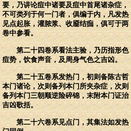
要，乃讲论痘中诸要及痘中首尾诸杂症，
不可类列于何一门者，俱编于内，凡发热
见点起胀，灌脓浆、收靥结痂，俱可于两
卷中参看。
第二十四卷系看法主验，乃历指形色
痘势，饮食声音，及周身气色之吉凶。
第二十五卷系发热门，初则备陈古哲
本门诸论，次则备列本门所夹杂症，次则
备列本门三朝顺逆险碎锦，末附本门证治
吉凶歌括。
第二十六卷系见点门，其集法如发热