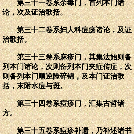
第三十一卷系余毒门，首列本门诸
论，次及证治歌括。
第三十二卷系妇人科痘疡诸论，及证
治歌括。
第三十三卷系麻疹门，其集法始则备
列本门诸论，次则备列本门夹症传症，次
则备列本门顺逆险碎锦，及本门证治歌
括，末附水痘与斑。
第三十四卷系痘疹门，汇集古哲诸
方。
第三十五卷系痘疹补遗，乃补述诸书