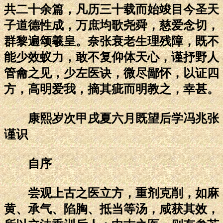
共二十余篇，凡历三十载而始竣目今圣天
子道德性成，万庶均歌尧舜，慈爱念切，
群黎遍颂羲皇。奈张衰老生理残障，既不
能少效蚁力，敢不复仰体天心，谨抒野人
管龠之见，少左医诀，微尽鄙怀，以证四
方，高明爱我，摘其疵而明教之，幸甚。
康熙岁次甲戌夏六月既望后学冯兆张
谨识
自序
尝观上古之医立方，重剂克削，如麻
黄、承气、陷胸、抵当等汤，咸获其效，