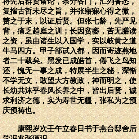
将先后群贤诸论，条分各门，汇列备悉，
复揣古哲未尽之旨，并张寤寐心得之微，
赘之于末，以证后贤。但张七龄，先严见
背，痛乏趋庭之训；长因贫窭，苦无膳读
之资，虽由诸生以入国学，实以岐黄之道
牛马四方。甲子部试入都，因而寄迹燕地
者二十载矣。黑发已成皓首，倦飞之鸟知
还，愧无一事之成，特展半生之秘，深惭
不学无文，敢望大方教政，神而明之，使
长幼共沐乎春风长养之中，皆出后贤，诚
求利济之德，实为寿世无疆，张私为之预
庆预祷也。
康熙岁次壬午立春日书于燕台邸舍后
学冯兆张谨识