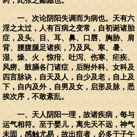
药，此张之鄙愿也。
一、次论阴阳失调而为病也。天有六
淫之太过，人有百病之变常，自初诞诸胎
症，及头、目、耳、鼻、口唇、胸胁、肩
背、腰腹腿足诸疾，乃及风、寒、暑、
湿、燥、火，惊疳、吐泻、伤寒、疟疾、
风痨、鼓膈各门诸症，后附外科、女科及
四言脉诀，自天及人，自少及老，自上及
下，自内及外，自男及女，启形及脉，悉
挨次序，不敢紊乱。
一、天人阴阳一理，故诸疾病，每与
运气相符。至于婴儿，离先天不远，神气
未固，感触尤易，故出痘者，必多于子午