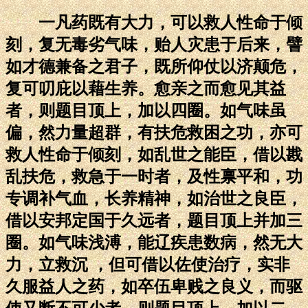
一凡药既有大力，可以救人性命于倾
刻，复无毒劣气味，贻人灾患于后来，譬
如才德兼备之君子，既所仰仗以济颠危，
复可叨庇以藉生养。愈亲之而愈见其益
者，则题目顶上，加以四圈。如气味虽
偏，然力量超群，有扶危救困之功，亦可
救人性命于倾刻，如乱世之能臣，借以戡
乱扶危，救急于一时者，及性禀平和，功
专调补气血，长养精神，如治世之良臣，
借以安邦定国于久远者，题目顶上并加三
圈。如气味浅溥，能辽疾患数病，然无大
力，立救沉 ，但可借以佐使治疗，实非
久服益人之药，如卒伍卑贱之良义，而驱