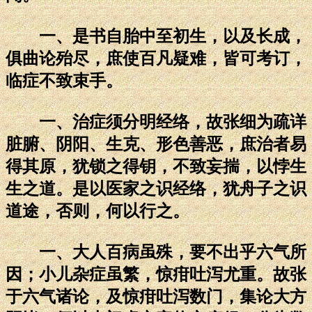
一、是书自胎中至初生，以及长成，
俱曲论殆尽，庶使百凡疑难，皆可考订，
临症不致束手。
一、治症须分明经络，故张细为疏详
脏腑、阴阳、生克、形色善恶，庶治者易
得其原，犹锁之得钥，不致妄揣，以悖生
生之道。是以医家之识经络，犹舟子之识
道途，否则，何以行之。
一、大人百病虽殊，要不出乎六气所
因；小儿杂症虽繁，惊疳吐泻尤重。故张
于六气诸论，及惊疳吐泻数门，集论大方