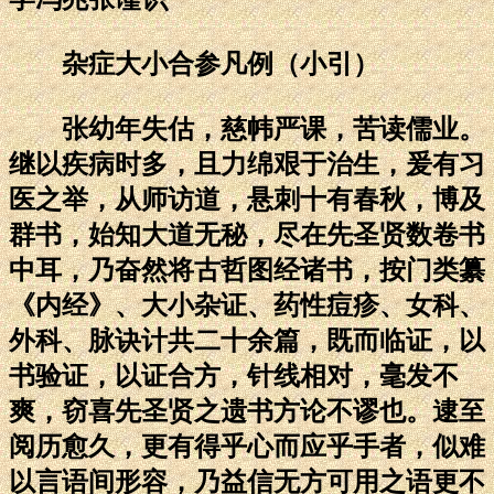
杂症大小合参凡例（小引）
张幼年失估，慈帏严课，苦读儒业。
继以疾病时多，且力绵艰于治生，爰有习
医之举，从师访道，悬刺十有春秋，博及
群书，始知大道无秘，尽在先圣贤数卷书
中耳，乃奋然将古哲图经诸书，按门类纂
《内经》、大小杂证、药性痘疹、女科、
外科、脉诀计共二十余篇，既而临证，以
书验证，以证合方，针线相对，毫发不
爽，窃喜先圣贤之遗书方论不谬也。逮至
阅历愈久，更有得乎心而应乎手者，似难
以言语间形容，乃益信无方可用之语更不