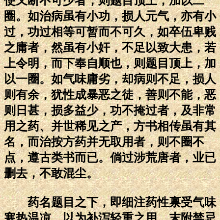
使又断不可少者，则题目顶上，加以二
圈。如治病虽有小功，损人元气，亦有小
过，功过相等可暂而不可久，如卒伍卑贱
之庸者，然虽有小奸，不足以致大患，若
上令明，而下奉自顺也，则题目顶上，加
以一圈。如气味庸劣，却病则不足，损人
则有余，犹性成暴恶之徒，善则不能，恶
则日甚，损多益少，功不掩过者，及非常
用之药、并世稀见之产，方书相传虽有其
名，而治按方药并无取用者，则不圈不
点，遵古类书而已。倘过涉荒唐者，业已
删去，不敢混尘。
药名题目之下，即细注药性禀受气味
寒热温凉，以为补泻轻重之用，末附禁忌