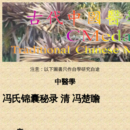
注意：以下圖書只作自學研究自途
中醫學
冯氏锦囊秘录 清 冯楚瞻