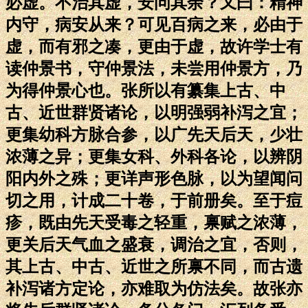
必虚。不治其虚，安问其余？又曰：精神
内守，病安从来？可见百病之来，必由于
虚，而有邪之凑，更由于虚，故许学士有
读仲景书，守仲景法，未尝用仲景方，乃
为得仲景心也。张所以有纂集上古、中
古、近世群贤诸论，以明强弱补泻之宜；
更集幼科方脉合参，以广先天后天，少壮
浓薄之异；更集女科、外科各论，以辨阴
阳内外之殊；更详声形色脉，以为望闻问
切之用，计成二十卷，于前册矣。至于痘
疹，既由先天受毒之轻重，禀赋之浓薄，
更关后天气血之盛衰，调治之宜，否则，
其上古、中古、近世之所禀不同，而古遗
补泻诸方定论，亦难取为仿法矣。故张亦