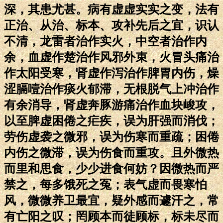
深，其患尤甚。病有虚虚实实之变，法有
正治、从治、标本、攻补先后之宜，识认
不清，龙雷者治作实火，中空者治作内
余，血虚作楚治作风邪外束，火冒头痛治
作太阳受寒，肾虚作泻治作脾胃内伤，燥
涩膈噎治作痰火郁滞，无根脱气上冲治作
有余消导，肾虚奔豚游痛治作血块峻攻，
以至脾虚困倦之疟疾，误为肝强而消伐；
劳伤虚袭之微邪，误为伤寒而重疏；困倦
内伤之微滞，误为伤食而重攻。且外微热
而里和思食，少少进食何妨？因微热而严
禁之，每多饿死之冤；表气虚而畏寒怕
风，微微养卫最宜，疑外感而遽汗之，常
有亡阳之叹；罔顾本而徒顾标，标未尽而