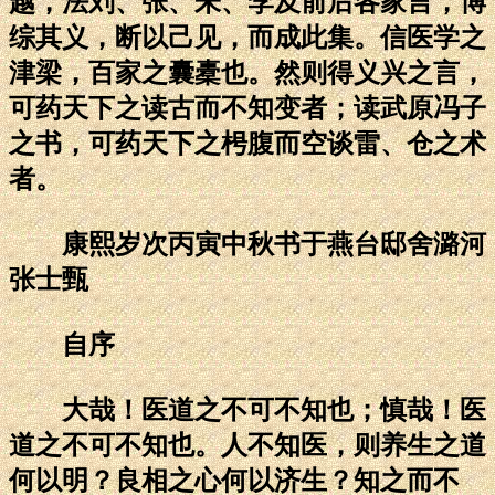
越，法刘、张、朱、李及前后各家言，博
综其义，断以己见，而成此集。信医学之
津梁，百家之囊橐也。然则得义兴之言，
可药天下之读古而不知变者；读武原冯子
之书，可药天下之枵腹而空谈雷、仓之术
者。
康熙岁次丙寅中秋书于燕台邸舍潞河
张士甄
自序
大哉！医道之不可不知也；慎哉！医
道之不可不知也。人不知医，则养生之道
何以明？良相之心何以济生？知之而不