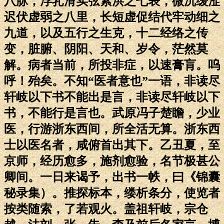
八脉，浮芤滑实弦紧洪之七表，微沉缓涩
迟伏虚弱之八里，长短虚促结代牢动细之
九道，以及五行之生克，十二经络之传
变，脏腑、阴阳、天和、岁令，茫然莫
解。病者当前，所投非症，以速膏肓。呜
呼！殆矣。不知“医者意也”一语，非读尽
轩岐以下书不能出是言，非读尽轩岐以下
书，不能行是言也。武原冯子楚瞻，少业
医，行游浙东西间，所全活无算。浙东西
士以医名者，咸俯首出其下。乙丑夏，至
京师，经历愈多，施剂愈验，名节极甚公
卿间。一日来谒予，出书一帙，曰《锦囊
秘录集）。推探标本，缕析条分，使览者
按类随索，了若观火。盖祖轩岐，宗仓