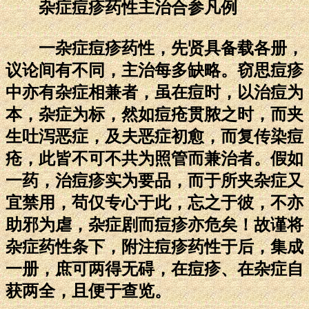
杂症痘疹药性主治合参凡例
一杂症痘疹药性，先贤具备载各册，
议论间有不同，主治每多缺略。窃思痘疹
中亦有杂症相兼者，虽在痘时，以治痘为
本，杂症为标，然如痘疮贯脓之时，而夹
生吐泻恶症，及夫恶症初愈，而复传染痘
疮，此皆不可不共为照管而兼治者。假如
一药，治痘疹实为要品，而于所夹杂症又
宜禁用，苟仅专心于此，忘之于彼，不亦
助邪为虐，杂症剧而痘疹亦危矣！故谨将
杂症药性条下，附注痘疹药性于后，集成
一册，庶可两得无碍，在痘疹、在杂症自
获两全，且便于查览。