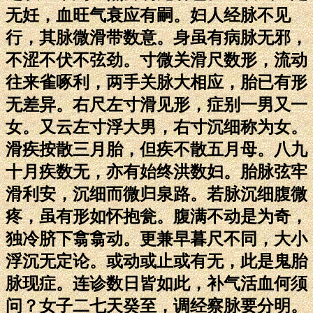
无妊，血旺气衰应有嗣。妇人经脉不见
行，其脉微滑带数意。身虽有病脉无邪，
不涩不伏不弦劲。寸微关滑尺数形，流动
往来雀啄利，两手关脉大相应，胎已有形
无差异。右尺左寸滑见形，症别一男又一
女。又云左寸浮大男，右寸沉细称为女。
滑疾按散三月胎，但疾不散五月母。八九
十月疾数无，亦有始终洪数妇。胎脉弦牢
滑利安，沉细而微归泉路。若脉沉细腹微
疼，虽有形如怀抱瓮。腹满不动是为奇，
独冷脐下翕翕动。更兼早暮尺不同，大小
浮沉无定论。或动或止或有无，此是鬼胎
脉现症。连诊数日皆如此，补气活血何须
问？女子二七天癸至，调经察脉要分明。