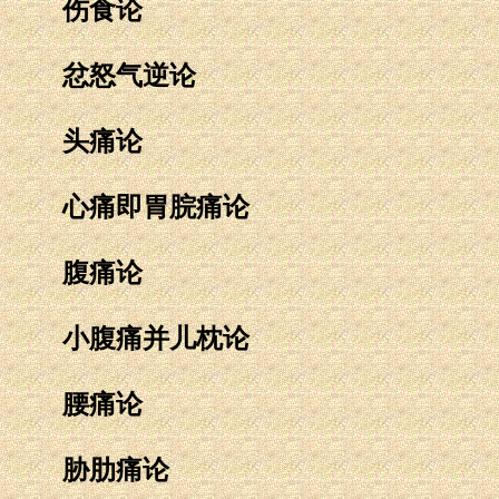
伤食论
忿怒气逆论
头痛论
心痛即胃脘痛论
腹痛论
小腹痛并儿枕论
腰痛论
胁肋痛论