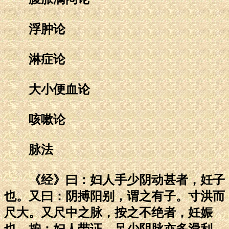
浮肿论
淋症论
大小便血论
咳嗽论
脉法
《经》曰：妇人手少阴动甚者，妊子
也。又曰：阴搏阳别，谓之有子。寸洪而
尺大。又尺中之脉，按之不绝者，妊娠
也。按：妇人带证，足少阴脉亦多滑利，