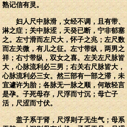
熟记信有灵。
妇人尺中脉滑，女经不调，且有带、
淋之症；关中脉涩，天癸已断，宁非郁塞
之。左寸滑而左尺大，怀子之兆；左尺数
而左关微，有儿之征。左寸带纵，两男之
祥；右寸带纵，双女之喜。左关左尺脉皆
大，心脉流利必三男；右关右尺脉皆大，
心脉流利必三女。然三部有一部之滞，未
宜遽许为胎；各脉无一脉之顺，何敢轻言
是孕。子死母存，尺浮而寸沉；母亡子
活，尺涩而寸伏。
盖子系于肾，尺浮则子无生气；母系