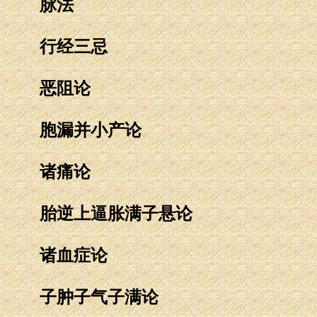
脉法
行经三忌
恶阻论
胞漏并小产论
诸痛论
胎逆上逼胀满子悬论
诸血症论
子肿子气子满论