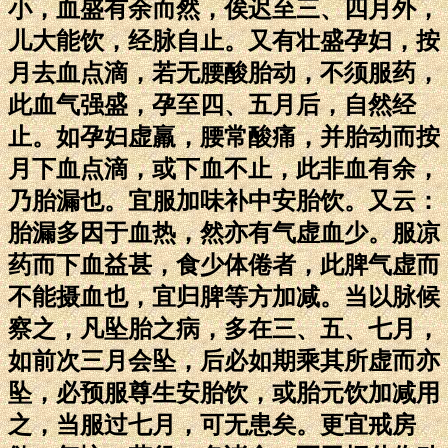
小，血盛有余而然，俟迟至三、四月外，
儿大能饮，经脉自止。又有壮盛孕妇，按
月去血点滴，若无腰酸胎动，不须服药，
此血气强盛，孕至四、五月后，自然经
止。如孕妇虚羸，腰常酸痛，并胎动而按
月下血点滴，或下血不止，此非血有余，
乃胎漏也。宜服加味补中安胎饮。又云：
胎漏多因于血热，然亦有气虚血少。服凉
药而下血益甚，食少体倦者，此脾气虚而
不能摄血也，宜归脾等方加减。当以脉候
察之，凡坠胎之病，多在三、五、七月，
如前次三月会坠，后必如期乘其所虚而亦
坠，必预服尊生安胎饮，或胎元饮加减用
之，当服过七月，可无患矣。更宜戒房