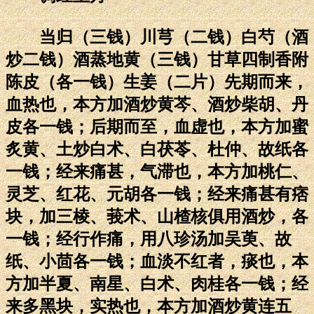
当归（三钱）川芎（二钱）白芍（酒
炒二钱）酒蒸地黄（三钱）甘草四制香附
陈皮（各一钱）生姜（二片）先期而来，
血热也，本方加酒炒黄芩、酒炒柴胡、丹
皮各一钱；后期而至，血虚也，本方加蜜
炙黄、土炒白术、白茯苓、杜仲、故纸各
一钱；经来痛甚，气滞也，本方加桃仁、
灵芝、红花、元胡各一钱；经来痛甚有痞
块，加三棱、莪术、山楂核俱用酒炒，各
一钱；经行作痛，用八珍汤加吴萸、故
纸、小茴各一钱；血淡不红者，痰也，本
方加半夏、南星、白术、肉桂各一钱；经
来多黑块，实热也，本方加酒炒黄连五