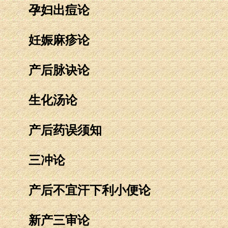
孕妇出痘论
妊娠麻疹论
产后脉诀论
生化汤论
产后药误须知
三冲论
产后不宜汗下利小便论
新产三审论