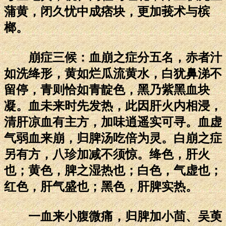
蒲黄，闭久忧中成痞块，更加莪术与槟
榔。
崩症三候：血崩之症分五名，赤者汁
如洗绛形，黄如烂瓜流黄水，白犹鼻涕不
留停，青则恰如青靛色，黑乃紫黑血块
凝。血未来时先发热，此因肝火内相浸，
清肝凉血有主方，加味逍遥实可寻。血虚
气弱血来崩，归脾汤吃倍为灵。白崩之症
另有方，八珍加减不须惊。绛色，肝火
也；黄色，脾之湿热也；白色，气虚也；
红色，肝气盛也；黑色，肝脾实热。
一血来小腹微痛，归脾加小茴、吴萸