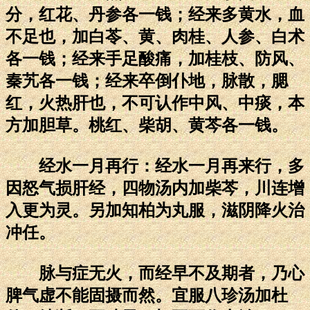
分，红花、丹参各一钱；经来多黄水，血
不足也，加白苓、黄、肉桂、人参、白术
各一钱；经来手足酸痛，加桂枝、防风、
秦艽各一钱；经来卒倒仆地，脉散，腮
红，火热肝也，不可认作中风、中痰，本
方加胆草。桃红、柴胡、黄芩各一钱。
经水一月再行：经水一月再来行，多
因怒气损肝经，四物汤内加柴芩，川连增
入更为灵。另加知柏为丸服，滋阴降火治
冲任。
脉与症无火，而经早不及期者，乃心
脾气虚不能固摄而然。宜服八珍汤加杜