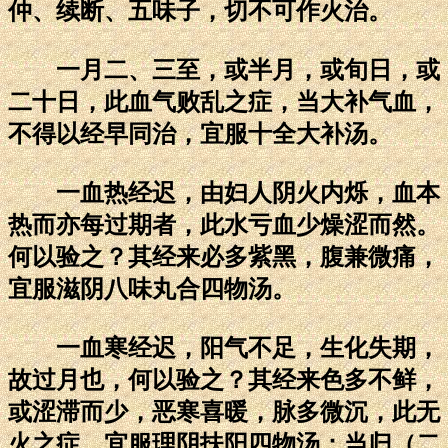
仲、续断、五味子，切不可作火治。
一月二、三至，或半月，或旬日，或
二十日，此血气败乱之症，当大补气血，
不得以经早同治，宜服十全大补汤。
一血热经迟，由妇人阴火内烁，血本
热而亦每过期者，此水亏血少燥涩而然。
何以验之？其经来必多紫黑，腹兼微痛，
宜服滋阴八味丸合四物汤。
一血寒经迟，阳气不足，生化失期，
故过月也，何以验之？其经来色多不鲜，
或涩滞而少，恶寒喜暖，脉多微沉，此无
火之症。宜服理阴扶阳四物汤：当归（二