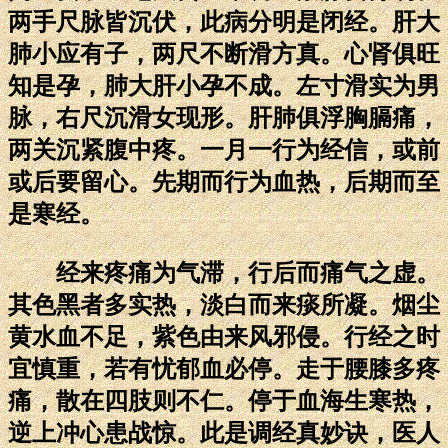
两手尺脉皆沉伏，此病分明是闭经。肝大
肺小应有子，两尺不断滑方真。心肾俱旺
知是孕，肺大肝小孕不成。左寸滑实为男
脉，右尺沉滑女现形。肝肺俱浮胸膈痛，
两关沉紧腹中疼。一月一行为经信，或前
或后要留心。先期而行为血热，后期而至
是寒经。
经来疼痛为气滞，行后而痛气之虚。
其色黑者多实热，淡白而来痰所凝。烟尘
黄水血不足，紫色由来风邪侵。行经之时
宜慎重，若有忧郁血必停。走于腰膝多疼
痛，散在四肢则不仁。停于血海生寒热，
逆上冲心患战惊。此是调经真妙诀，医人