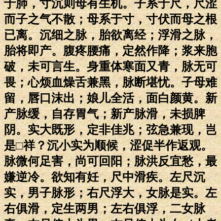
于肺，寸沉则母有生机。子系于尺，尺涩
而子之气不散；母系于寸，寸伏而母之根
已离。沉细之脉，胎欲离经；浮滑之脉，
胎将即产。腹疼腰痛，定然作降；浆来胞
破，未可言生。身重体寒面又青，脉无可
畏；心烦血燥舌兼黑，脉断堪忧。子母难
留，唇口沫出；娘儿全活，面白颜黄。新
产脉缓，自存胃气；新产脉滑，未损脾
阴。实大既形，定非佳兆；弦急兼现，岂
是□祥？沉小实为顺候，涩促半作返观。
脉微何足害，尚可回阳；脉洪反宜愁，最
嫌逆冷。欲知有妊，尺中滑疾。左尺沉
实，男子脉形；右尺浮大，女脉是实。左
右俱滑，定生两男；左右俱浮，二女脉