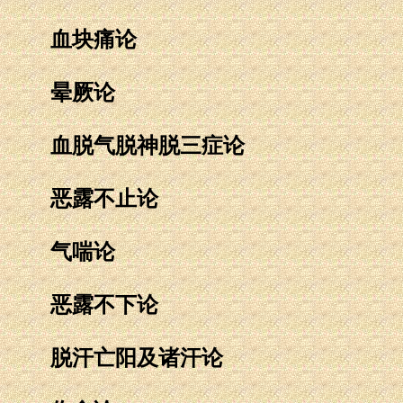
血块痛论
晕厥论
血脱气脱神脱三症论
恶露不止论
气喘论
恶露不下论
脱汗亡阳及诸汗论