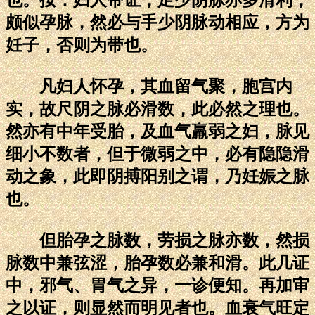
颇似孕脉，然必与手少阴脉动相应，方为
妊子，否则为带也。
凡妇人怀孕，其血留气聚，胞宫内
实，故尺阴之脉必滑数，此必然之理也。
然亦有中年受胎，及血气羸弱之妇，脉见
细小不数者，但于微弱之中，必有隐隐滑
动之象，此即阴搏阳别之谓，乃妊娠之脉
也。
但胎孕之脉数，劳损之脉亦数，然损
脉数中兼弦涩，胎孕数必兼和滑。此几证
中，邪气、胃气之异，一诊便知。再加审
之以证，则显然而明见者也。血衰气旺定