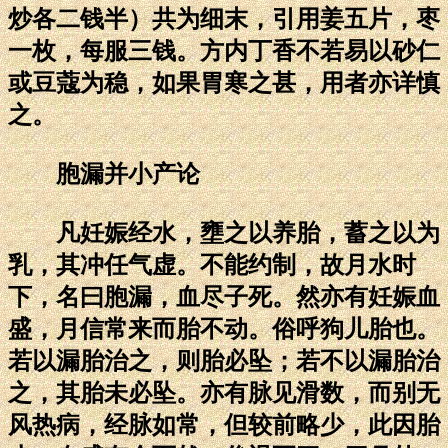
炒各二钱半）共为细末，引用姜五片，枣
一枚，每服三钱。方内丁香不若易以砂仁
或豆蔻为稳，如果胃寒之甚，用者亦详慎
之。
胞漏并小产论
凡妊娠经水，壅之以养胎，蓄之以为
乳，其冲任气虚。不能约制，故月水时
下，名曰胞漏，血尽子死。然亦有妊娠血
盛，月信常来而胎不动。俗呼狗儿胎也。
若以漏胎治之，则胎必坠；若不以漏胎治
之，其胎未必坠。亦有脉见滑数，而别无
风热病，经脉如常，但较前略少，此因胎