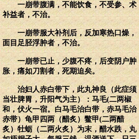
一崩带腹满，不能饮食，不受参、术
补益者，不治。
一崩带服大补剂后，反加寒热口燥，
面目足胫浮肿者，不治。
一崩带已止，少腹不疼，后变阴户肿
胀，痛如刀割者，死期迫矣。
治妇人赤白带下，此丸神良（此症须
当壮脾胃，升阳气为主）：马毛(二两椒
和，伏火一宿。白马毛治白带，赤马毛治
赤带）龟甲四两（醋炙）鳖甲(二两醋
炙）牡蛎（二两火炙）为末，醋水跌，丸
如梧桐子大，每服三钱，温酒送下，日三