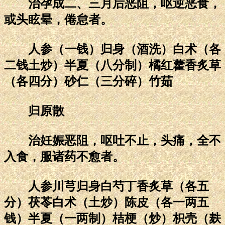
治孕成二、三月后恶阻，呕逆恶食，
或头眩晕，倦怠者。
人参（一钱）归身（酒洗）白术（各
二钱土炒）半夏（八分制）橘红藿香炙草
（各四分）砂仁（三分碎）竹茹
归原散
治妊娠恶阻，呕吐不止，头痛，全不
入食，服诸药不愈者。
人参川芎归身白芍丁香炙草（各五
分）茯苓白术（土炒）陈皮（各一两五
钱）半夏（一两制）桔梗（炒）枳壳（麸