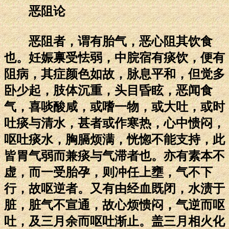
恶阻论
恶阻者，谓有胎气，恶心阻其饮食
也。妊娠禀受怯弱，中脘宿有痰饮，便有
阻病，其症颜色如故，脉息平和，但觉多
卧少起，肢体沉重，头目昏眩，恶闻食
气，喜啖酸咸，或嗜一物，或大吐，或时
吐痰与清水，甚者或作寒热，心中愦闷，
呕吐痰水，胸膈烦满，恍惚不能支持，此
皆胃气弱而兼痰与气滞者也。亦有素本不
虚，而一受胎孕，则冲任上壅，气不下
行，故呕逆者。又有由经血既闭，水渍于
脏，脏气不宣通，故心烦愦闷，气逆而呕
吐，及三月余而呕吐渐止。盖三月相火化