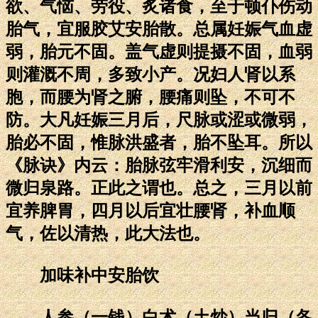
欲、气恼、劳役、炙诸食，至于顿仆伤动
胎气，宜服胶艾安胎散。总属妊娠气血虚
弱，胎元不固。盖气虚则提摄不固，血弱
则灌溉不周，多致小产。况妇人肾以系
胞，而腰为肾之腑，腰痛则坠，不可不
防。大凡妊娠三月后，尺脉或涩或微弱，
胎必不固，惟脉洪盛者，胎不坠耳。所以
《脉诀》内云：胎脉弦牢滑利安，沉细而
微归泉路。正此之谓也。总之，三月以前
宜养脾胃，四月以后宜壮腰肾，补血顺
气，佐以清热，此大法也。
加味补中安胎饮
人参（一钱）白术（土炒）当归（各