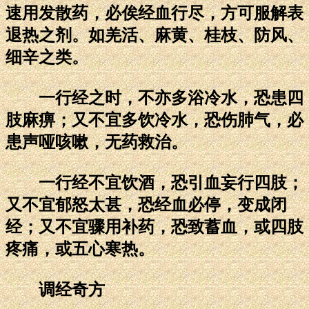
速用发散药，必俟经血行尽，方可服解表
退热之剂。如羌活、麻黄、桂枝、防风、
细辛之类。
一行经之时，不亦多浴冷水，恐患四
肢麻痹；又不宜多饮冷水，恐伤肺气，必
患声哑咳嗽，无药救治。
一行经不宜饮酒，恐引血妄行四肢；
又不宜郁怒太甚，恐经血必停，变成闭
经；又不宜骤用补药，恐致蓄血，或四肢
疼痛，或五心寒热。
调经奇方