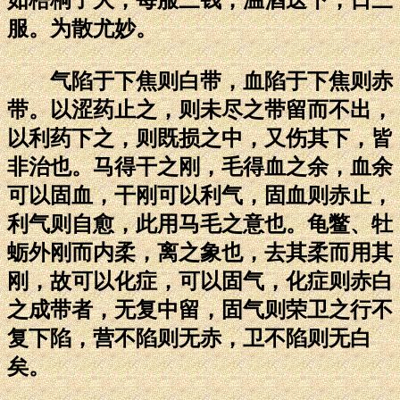
服。为散尤妙。
气陷于下焦则白带，血陷于下焦则赤
带。以涩药止之，则未尽之带留而不出，
以利药下之，则既损之中，又伤其下，皆
非治也。马得干之刚，毛得血之余，血余
可以固血，干刚可以利气，固血则赤止，
利气则自愈，此用马毛之意也。龟鳖、牡
蛎外刚而内柔，离之象也，去其柔而用其
刚，故可以化症，可以固气，化症则赤白
之成带者，无复中留，固气则荣卫之行不
复下陷，营不陷则无赤，卫不陷则无白
矣。