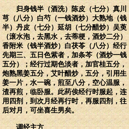
归身钱半（酒洗）陈皮（七分）真川
芎（八分）白芍（一钱酒炒）大熟地（钱
半）丹皮（七分）延胡（七分醋炒）吴萸
（滚水泡，去黑水，去蒂梗，酒炒二分）
香附米（钱半酒炒）白茯苓（八分）经行
先期三、五日色紫者，加条芩（酒炒一钱
五分）；经行过期色淡者，加官桂五分，
炮熟黑姜五分，艾叶醋炒，五分，引用生
姜一片，水一碗，煎至八分，空心温服，
渣再煎，临卧服。此药俟经行时服起，连
用四剂，到次月经再行时，再服四剂，往
后对月，可坐喜生男矣。
调经主方