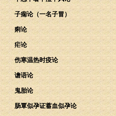
子痫论（一名子冒）
痢论
疟论
伤寒温热时疫论
谵语论
鬼胎论
肠覃似孕证蓄血似孕论