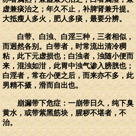
虚兼痰治之；年久不止，补脾肾兼升提。
大抵瘦人多火，肥人多痰，最要分辨。
白带、白浊、白淫三种，三者相似，
而迥然各别。白带者，时常流出清冷稠
粘，此下元虚损也；白浊者，浊随小便而
来，混浊如泔，此胃中浊气渗入膀胱也；
白淫者，常在小便之后，而来亦不多，此
男精不摄，滑而自出也。
崩漏带下危症：一崩带日久，纯下臭
黄水，或带紫黑筋块，腥秽不堪者，不
治。