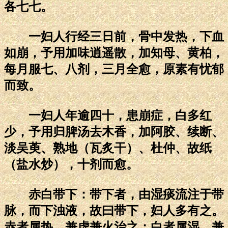
各七七。
一妇人行经三日前，骨中发热，下血
如崩，予用加味逍遥散，加知母、黄柏，
每月服七、八剂，三月全愈，原素有忧郁
而致。
一妇人年逾四十，患崩症，白多红
少，予用归脾汤去木香，加阿胶、续断、
淡吴萸、熟地（瓦炙干）、杜仲、故纸
（盐水炒），十剂而愈。
赤白带下：带下者，由湿痰流注于带
脉，而下浊液，故曰带下，妇人多有之。
赤者属热，兼虚兼火治之；白者属湿，兼