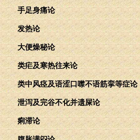
手足身痛论
发热论
大便燥秘论
类疟及寒热往来论
类中风痉及语涩口噤不语筋挛等症论
泄泻及完谷不化并遗屎论
痢滞论
腹胀满闷论