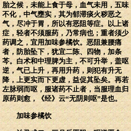
胎之候，未能上食于母，血气未用，五味
不化，中气壅实，其为郁滞痰火秽恶之
气，尽冲于胃，所以有恶阻等症。以上诸
症，轻者不须服药，乃常病也；重者须少
药调之，宜用加味参橘饮。恶阻兼腰痛
者，防胎坠下，犹宜二陈、四物，加条
芩。白术和中理脾为主，不可升举，盖呕
逆，气已上升，再用升药，则犯有升无
降，上更实而下更虚，益促其坠矣。再若
左脉弱而呕，服诸药不止者，当服理血归
原药则愈，《经》云“无阴则呕”是也。
加味参橘饮