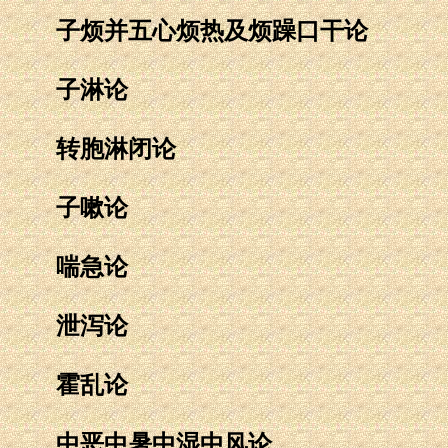
子烦并五心烦热及烦躁口干论
子淋论
转胞淋闭论
子嗽论
喘急论
泄泻论
霍乱论
中恶中暑中湿中风论