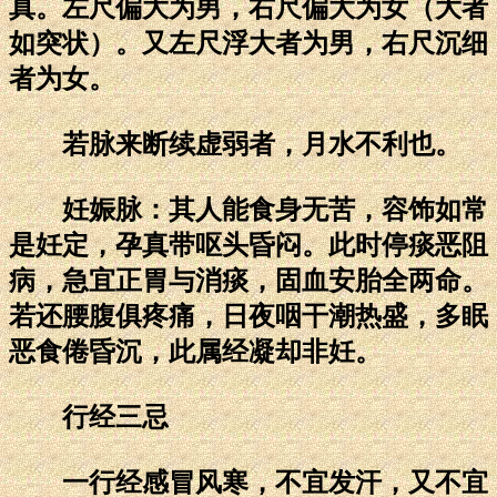
真。左尺偏大为男，右尺偏大为女（大者
如突状）。又左尺浮大者为男，右尺沉细
者为女。
若脉来断续虚弱者，月水不利也。
妊娠脉：其人能食身无苦，容饰如常
是妊定，孕真带呕头昏闷。此时停痰恶阻
病，急宜正胃与消痰，固血安胎全两命。
若还腰腹俱疼痛，日夜咽干潮热盛，多眠
恶食倦昏沉，此属经凝却非妊。
行经三忌
一行经感冒风寒，不宜发汗，又不宜