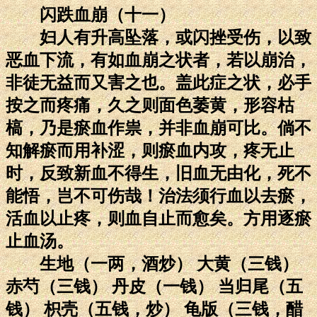
闪跌血崩（十一）
妇人有升高坠落，或闪挫受伤，以致
恶血下流，有如血崩之状者，若以崩治，
非徒无益而又害之也。盖此症之状，必手
按之而疼痛，久之则面色萎黄，形容枯
槁，乃是瘀血作祟，并非血崩可比。倘不
知解瘀而用补涩，则瘀血内攻，疼无止
时，反致新血不得生，旧血无由化，死不
能悟，岂不可伤哉！治法须行血以去瘀，
活血以止疼，则血自止而愈矣。方用逐瘀
止血汤。
生地（一两，酒炒） 大黄（三钱）
赤芍（三钱） 丹皮（一钱） 当归尾（五
钱） 枳壳（五钱，炒） 龟版（三钱，醋