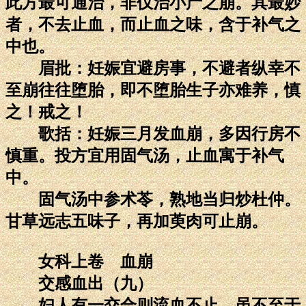
此方最可通治，非仅治小产之崩。其最妙
者，不去止血，而止血之味，含于补气之
中也。
眉批：妊娠宜避房事，不避者纵幸不
至崩往往堕胎，即不堕胎生子亦难养，慎
之！戒之！
歌括：妊娠三月发血崩，多因行房不
慎重。投方宜用固气汤，止血寓于补气
中。
固气汤中参术苓，熟地当归炒杜仲。
甘草远志五味子，再加萸肉可止崩。
女科上卷 血崩
交感血出（九）
妇人有一交合则流血不止，虽不至于