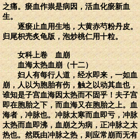
之痛。瘀血作祟是病因，活血化瘀新血
生。
逐瘀止血用生地，大黄赤芍粉丹皮。
归尾枳壳炙龟版，泡炒桃仁用十粒。
女科上卷 血崩
血海太热血崩（十二）
妇人有每行人道，经水即来，一如血
崩，人以为胞胎有伤，触之以动其血也，
谁知是子宫血海因太热而不固乎！夫子宫
即在胞胎之下，而血海又在胞胎之上。血
海者，冲脉也。冲脉太寒而血即亏，冲脉
太热而血即沸，血崩之为病，正冲脉之太
热也。然既由冲脉之热，则应常崩而无有