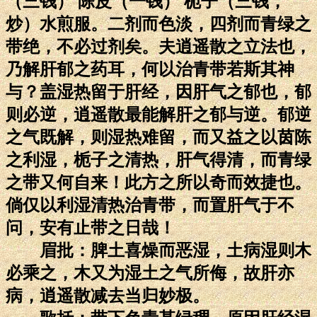
（三钱） 陈皮（一钱） 栀子（三钱，
炒）水煎服。二剂而色淡，四剂而青绿之
带绝，不必过剂矣。夫逍遥散之立法也，
乃解肝郁之药耳，何以治青带若斯其神
与？盖湿热留于肝经，因肝气之郁也，郁
则必逆，逍遥散最能解肝之郁与逆。郁逆
之气既解，则湿热难留，而又益之以茵陈
之利湿，栀子之清热，肝气得清，而青绿
之带又何自来！此方之所以奇而效捷也。
倘仅以利湿清热治青带，而置肝气于不
问，安有止带之日哉！
眉批：脾土喜燥而恶湿，土病湿则木
必乘之，木又为湿土之气所侮，故肝亦
病，逍遥散减去当归妙极。