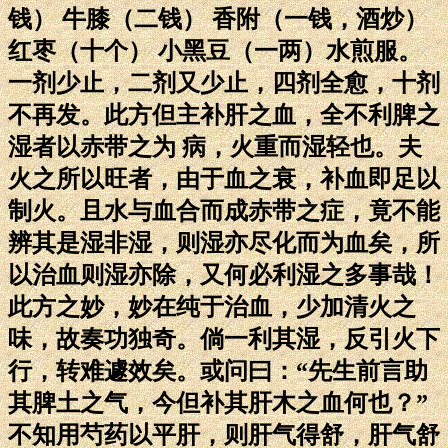
钱） 牛膝（二钱） 香附（一钱，酒炒）
红枣（十个） 小黑豆（一两）水煎服。
一剂少止，二剂又少止，四剂全愈，十剂
不再发。此方但主补肝之血，全不利脾之
湿者以赤带之为 病，火重而湿轻也。夫
火之所以旺者，由于血之衰，补血即足以
制火。且水与血合而成赤带之症，竟不能
辨其是湿非湿，则湿亦尽化而为血矣，所
以治血则湿亦除，又何必利湿之多事哉！
此方之妙，妙在纯于治血，少加清火之
味，故奏功独奇。倘一利其湿，反引火下
行，转难遽效矣。或问曰：“先生前言助
其脾土之气，今但补其肝木之血何也？”
不知用芍药以平肝，则肝气得舒，肝气舒