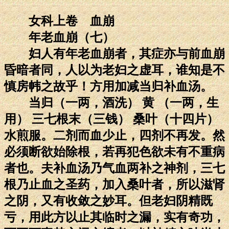
女科上卷 血崩
年老血崩（七）
妇人有年老血崩者，其症亦与前血崩
昏暗者同，人以为老妇之虚耳，谁知是不
慎房帏之故乎！方用加减当归补血汤。
当归（一两，酒洗） 黄 （一两，生
用） 三七根末（三钱） 桑叶（十四片）
水煎服。二剂而血少止，四剂不再发。然
必须断欲始除根，若再犯色欲未有不重病
者也。夫补血汤乃气血两补之神剂，三七
根乃止血之圣药，加入桑叶者，所以滋肾
之阴，又有收敛之妙耳。但老妇阴精既
亏，用此方以止其临时之漏，实有奇功，