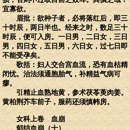
宜寡欲。
眉批：欲种子者，必将落红后，即三
十时辰，两日半也。经来之时，数足三十
时辰，便可入房。一日男，二日女，三日
男，四日女，五日男，六日女，过七日即
不能受孕矣。
歌括：妇人交合宫血流，恐有血枯精
闭忧。治法须通胞胎气，补精益气病可
瘳。
引精止血熟地黄，参术茯苓萸肉姜。
黄柏荆芥车前子，服药还须慎帏房。
女科上卷 血崩
郁结血崩（十）