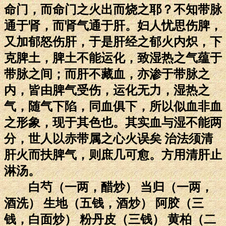
命门，而命门之火出而烧之耶？不知带脉
通于肾，而肾气通于肝。妇人忧思伤脾，
又加郁怒伤肝，于是肝经之郁火内炽，下
克脾土，脾土不能运化，致湿热之气蕴于
带脉之间；而肝不藏血，亦渗于带脉之
内，皆由脾气受伤，运化无力，湿热之
气，随气下陷，同血俱下，所以似血非血
之形象，现于其色也。其实血与湿不能两
分，世人以赤带属之心火误矣 治法须清
肝火而扶脾气，则庶几可愈。方用清肝止
淋汤。
白芍（一两，醋炒） 当归（一两，
酒洗） 生地（五钱，酒炒） 阿胶（三
钱，白面炒） 粉丹皮（三钱） 黄柏（二