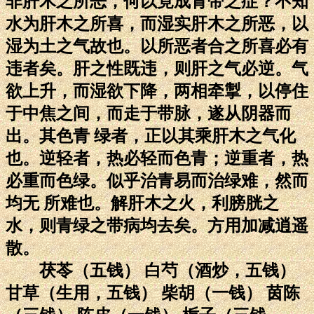
非肝木之所恶，何以竟成青带之症？不知
水为肝木之所喜，而湿实肝木之所恶，以
湿为土之气故也。以所恶者合之所喜必有
违者矣。肝之性既违，则肝之气必逆。气
欲上升，而湿欲下降，两相牵掣，以停住
于中焦之间，而走于带脉，遂从阴器而
出。其色青 绿者，正以其乘肝木之气化
也。逆轻者，热必轻而色青；逆重者，热
必重而色绿。似乎治青易而治绿难，然而
均无 所难也。解肝木之火，利膀胱之
水，则青绿之带病均去矣。方用加减逍遥
散。
茯苓（五钱） 白芍（酒炒，五钱）
甘草（生用，五钱） 柴胡（一钱） 茵陈