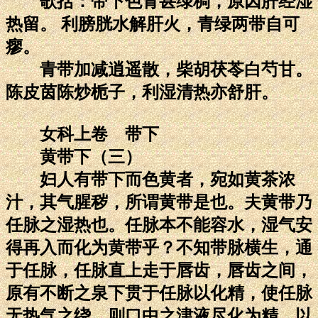
歌括：带下色青甚绿稠，原因肝经湿
热留。 利膀胱水解肝火，青绿两带自可
瘳。
青带加减逍遥散，柴胡茯苓白芍甘。
陈皮茵陈炒栀子，利湿清热亦舒肝。
女科上卷 带下
黄带下（三）
妇人有带下而色黄者，宛如黄茶浓
汁，其气腥秽，所谓黄带是也。夫黄带乃
任脉之湿热也。任脉本不能容水，湿气安
得再入而化为黄带乎？不知带脉横生，通
于任脉，任脉直上走于唇齿，唇齿之间，
原有不断之泉下贯于任脉以化精，使任脉
无热气之绕，则口中之津液尽化为精，以