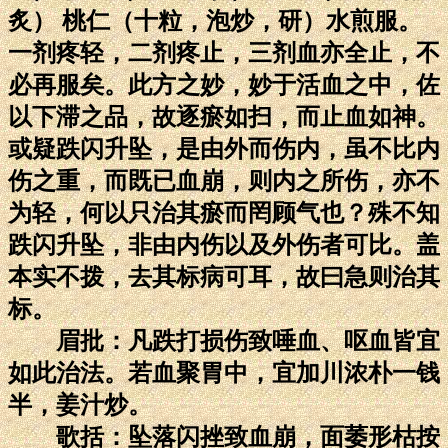
炙） 桃仁（十粒，泡炒，研）水煎服。
一剂疼轻，二剂疼止，三剂血亦全止，不
必再服矣。此方之妙，妙于活血之中，佐
以下滞之品，故逐瘀如扫，而止血如神。
或疑跌闪升坠，是由外而伤内，虽不比内
伤之重，而既已血崩，则内之所伤，亦不
为轻，何以只治其瘀而罔顾气也？殊不知
跌闪升坠，非由内伤以及外伤者可比。盖
本实不拨，去其标病可耳，故曰急则治其
标。
眉批：凡跌打损伤致唾血、呕血皆宜
如此治法。若血聚胃中，宜加川浓朴一钱
半，姜汁炒。
歌括：坠落闪挫致血崩，面萎形枯按