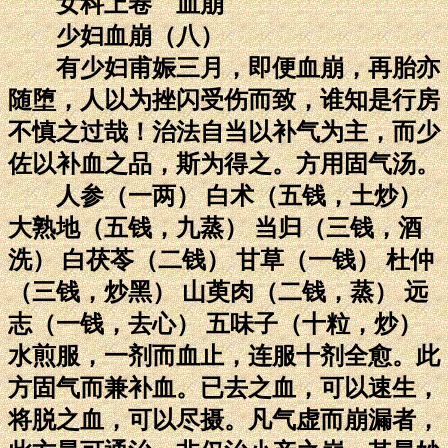
女科上卷 血崩
少妇血崩（八）
有少妇甫娠三月，即便血崩，再胎亦
随堕，人以为挫闪受伤而致，谁知是行房
不慎之过哉！治法自当以补气为主，而少
佐以补血之品，斯为得之。方用固气汤。
人参（一两） 白术（五钱，土炒）
大熟地（五钱，九蒸） 当归（三钱，酒
洗） 白茯苓（二钱） 甘草（一钱） 杜仲
（三钱，炒黑） 山萸肉（二钱，蒸） 远
志（一钱，去心） 五味子（十粒，炒）
水煎服，一剂而血止，连服十剂全愈。此
方固气而兼补血。已去之血，可以速生，
将脱之血，可以尽摄。凡气虚而崩漏者，