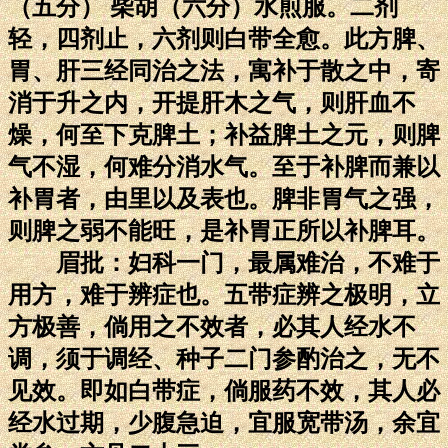
（五分） 柴胡（六分）水煎服。二剂
轻，四剂止，六剂则白带全愈。此方脾、
胃、肝三经同治之法，寓补于散之中，寄
消于升之内，开提肝木之气，则肝血不
燥，何至下克脾土；补益脾土之元，则脾
气不湿，何难分消水气。至于补脾而兼以
补胃者，由里以及表也。脾非胃气之强，
则脾之弱不能旺，是补胃正所以补脾耳。
眉批：妇科一门，最属难治，不难于
用方，难于辨症也。五带症辨之极明，立
方极善，倘用之不效者，必其人经水不
调，须于调经、种子二门参酌治之，无不
见效。即如白带症，倘服药不效，其人必
经水过期，少腹急迫，宜服宽带汤，余宜