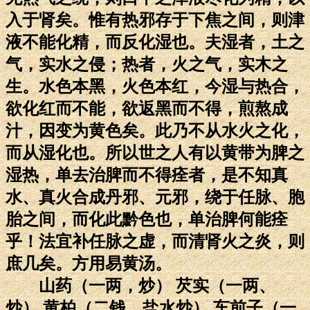
入于肾矣。惟有热邪存于下焦之间，则津
液不能化精，而反化湿也。夫湿者，土之
气，实水之侵；热者，火之气，实木之
生。水色本黑，火色本红，今湿与热合，
欲化红而不能，欲返黑而不得，煎熬成
汁，因变为黄色矣。此乃不从水火之化，
而从湿化也。所以世之人有以黄带为脾之
湿热，单去治脾而不得痊者，是不知真
水、真火合成丹邪、元邪，绕于任脉、胞
胎之间，而化此黔色也，单治脾何能痊
乎！法宜补任脉之虚，而清肾火之炎，则
庶几矣。方用易黄汤。
山药（一两，炒） 芡实（一两、
炒） 黄柏（二钱，盐水炒） 车前子（一