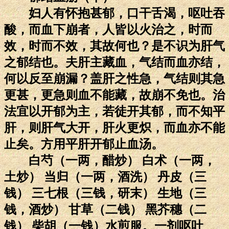
妇人有怀抱甚郁，口干舌渴，呕吐吞
酸，而血下崩者，人皆以火治之，时而
效，时而不效，其故何也？是不识为肝气
之郁结也。夫肝主藏血，气结而血亦结，
何以反至崩漏？盖肝之性急，气结则其急
更甚，更急则血不能藏，故崩不免也。治
法宜以开郁为主，若徒开其郁，而不知平
肝，则肝气大开，肝火更炽，而血亦不能
止矣。方用平肝开郁止血汤。
白芍（一两，醋炒） 白术（一两，
土炒） 当归（一两，酒洗） 丹皮（三
钱） 三七根（三钱，研末） 生地（三
钱，酒炒） 甘草（二钱） 黑芥穗（二
钱） 柴胡（一钱）水煎服。一剂呕吐