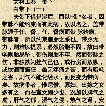
女科上卷 带下
白带下（一）
夫带下俱是湿症。而以“带”名者，因
带脉不能约束而有此病，故以名之。盖带
脉通于任、督，任、督病而带 脉始病。
带脉者，所以约束胞胎之系也。带脉无
力，则难以提系，必然胎胞不固，故曰带
弱则胎易坠，带伤则胎不牢。然而带脉之
伤，非独跌闪挫气已也，或行房而放纵，
或饮酒而癫狂，虽无疼痛之苦，而有暗耗
之害，则气不能化经水，而反变为带病
矣。故病带者，惟尼僧、寡妇、出嫁之女
多有之，而在室女则少也。况加以脾气之
虚，肝气之郁，湿气之侵，热气之逼，安