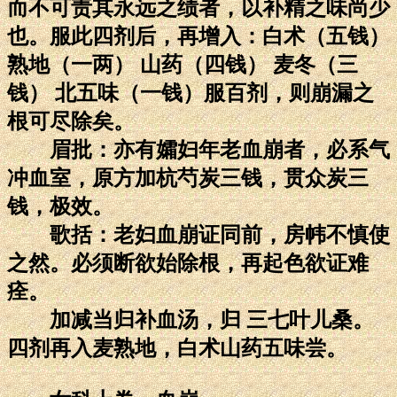
而不可责其永远之绩者，以补精之味尚少
也。服此四剂后，再增入：白术（五钱）
熟地（一两） 山药（四钱） 麦冬（三
钱） 北五味（一钱）服百剂，则崩漏之
根可尽除矣。
眉批：亦有孀妇年老血崩者，必系气
冲血室，原方加杭芍炭三钱，贯众炭三
钱，极效。
歌括：老妇血崩证同前，房帏不慎使
之然。必须断欲始除根，再起色欲证难
痊。
加减当归补血汤，归 三七叶儿桑。
四剂再入麦熟地，白术山药五味尝。