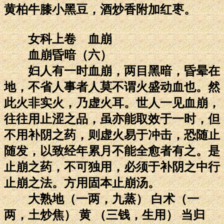
黄柏牛膝小黑豆，酒炒香附加红枣。
女科上卷 血崩
血崩昏暗（六）
妇人有一时血崩，两目黑暗，昏晕在
地，不省人事者人莫不谓火盛动血也。然
此火非实火，乃虚火耳。世人一见血崩，
往往用止涩之品，虽亦能取效于一时，但
不用补阴之药，则虚火易于冲击，恐随止
随发，以致经年累月不能全愈者有之。是
止崩之药，不可独用，必须于补阴之中行
止崩之法。方用固本止崩汤。
大熟地（一两，九蒸） 白术（一
两，土炒焦） 黄 （三钱，生用） 当归