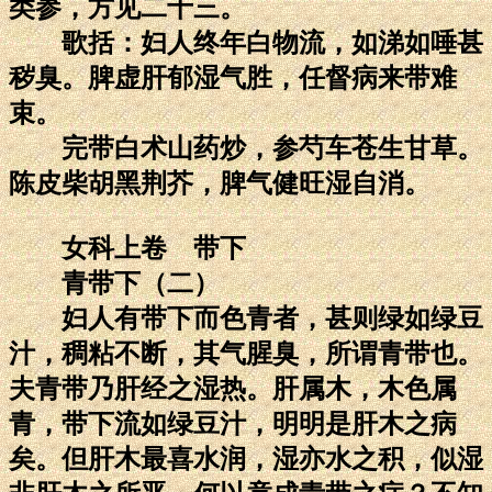
类参，方见二十三。
歌括：妇人终年白物流，如涕如唾甚
秽臭。脾虚肝郁湿气胜，任督病来带难
束。
完带白术山药炒，参芍车苍生甘草。
陈皮柴胡黑荆芥，脾气健旺湿自消。
女科上卷 带下
青带下（二）
妇人有带下而色青者，甚则绿如绿豆
汁，稠粘不断，其气腥臭，所谓青带也。
夫青带乃肝经之湿热。肝属木，木色属
青，带下流如绿豆汁，明明是肝木之病
矣。但肝木最喜水润，湿亦水之积，似湿