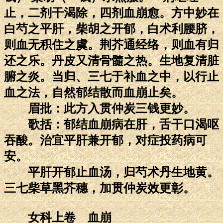
止，二剂干渴除，四剂血崩愈。方中妙在
白芍之平肝，柴胡之开郁，白术利腰脐，
则血无积住之虞。荆芥通经络，则血有归
还之乐。丹皮又清骨髓之热。生地复清脏
腑之炎。当归、三七于补血之中，以行止
血之法，自然郁结散而血崩止矣。
眉批：此方入贯仲炭三钱更妙。
歌括：郁结血崩病在肝，舌干口渴呕
吞酸。治宜平肝兼开郁，对症投药病可
安。
平肝开郁止血汤，归芍术丹生地黄。
三七柴草黑芥穗，加贯仲炭效更彰。
女科上卷 血崩