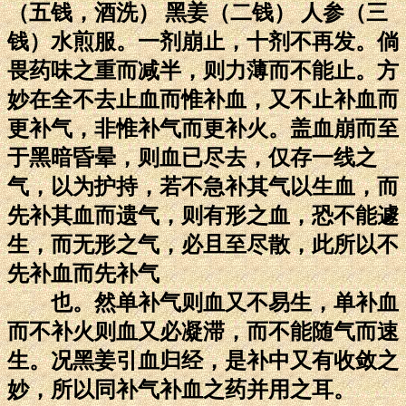
（五钱，酒洗） 黑姜（二钱） 人参（三
钱）水煎服。一剂崩止，十剂不再发。倘
畏药味之重而减半，则力薄而不能止。方
妙在全不去止血而惟补血，又不止补血而
更补气，非惟补气而更补火。盖血崩而至
于黑暗昏晕，则血已尽去，仅存一线之
气，以为护持，若不急补其气以生血，而
先补其血而遗气，则有形之血，恐不能遽
生，而无形之气，必且至尽散，此所以不
先补血而先补气
也。然单补气则血又不易生，单补血
而不补火则血又必凝滞，而不能随气而速
生。况黑姜引血归经，是补中又有收敛之
妙，所以同补气补血之药并用之耳。