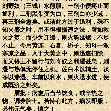
刘寄奴（三钱）水煎服。一剂小便疼止而
通利，二剂黑带变为白，三剂白亦少减，
再三剂全愈矣。或谓此方过于迅利，殊不
知火盛之时，用不得根据违之法，譬如救
火之焚，而少为迁缓，则火势延燃，不尽
不止。今用黄连、石膏、栀子、知母一派
寒凉之品，入于大黄之中，则迅速扫除。
而又得王不留行与刘寄奴之利湿甚急，则
湿与热俱无停住之机。佐白术以辅土、茯
苓以渗湿、车前以利水，则火退水进，便
成既济之卦矣。
眉批：病愈后当节饮食，戒辛热之
物，调养脾土。若恃有此方，病发即服，
必伤元气矣，慎之！