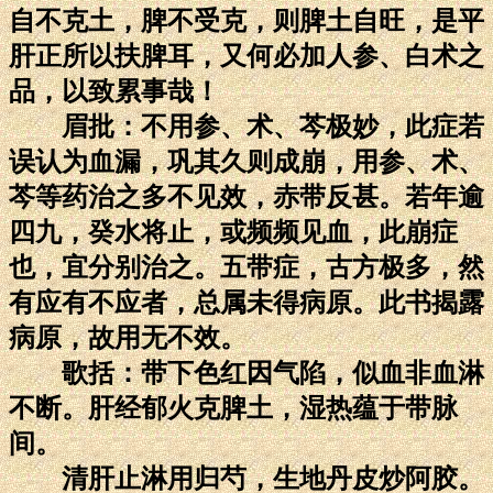
自不克土，脾不受克，则脾土自旺，是平
肝正所以扶脾耳，又何必加人参、白术之
品，以致累事哉！
眉批：不用参、术、芩极妙，此症若
误认为血漏，巩其久则成崩，用参、术、
芩等药治之多不见效，赤带反甚。若年逾
四九，癸水将止，或频频见血，此崩症
也，宜分别治之。五带症，古方极多，然
有应有不应者，总属未得病原。此书揭露
病原，故用无不效。
歌括：带下色红因气陷，似血非血淋
不断。肝经郁火克脾土，湿热蕴于带脉
间。
清肝止淋用归芍，生地丹皮炒阿胶。