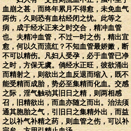
血崩之甚，而终年累月不得愈，未免血气
两伤，久则恐有血枯经闭之忧。此等之
病，成于经水正来之时交合，精冲血管
也。夫精冲血管，不过一时之伤，精出宜
愈，何以久而流红？不知血管最娇嫩，断
不可以精伤。凡妇人受孕，必于血管已净
之时，方保无虞。倘经水正旺，彼欲涌出
而精射之，则欲出之血反退而缩入，既不
能受精而成胎，势必至集精而化血。交感
之际，淫气触动其旧日之精，则两相感
召，旧精欲出，而血亦随之而出。治法须
通其胞胎之气，引旧日之集精外出，而益
之以补气补精之药，则血管之伤，可以补
完矣。方用引精止血汤。