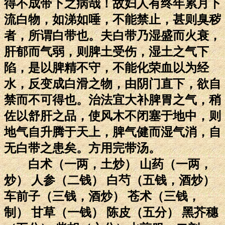
得不成带下之病哉！故妇人有终年累月下
流白物，如涕如唾，不能禁止，甚则臭秽
者，所谓白带也。夫白带乃湿盛而火衰，
肝郁而气弱，则脾土受伤，湿土之气下
陷，是以脾精不守，不能化荣血以为经
水，反变成白滑之物，由阴门直下，欲自
禁而不可得也。治法宜大补脾胃之气，稍
佐以舒肝之品，使风木不闭塞于地中，则
地气自升腾于天上，脾气健而湿气消，自
无白带之患矣。方用完带汤。
白术（一两，土炒） 山药（一两，
炒） 人参（二钱） 白芍（五钱，酒炒）
车前子（三钱，酒炒） 苍术（三钱，
制） 甘草（一钱） 陈皮（五分） 黑芥穗