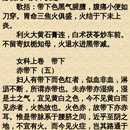
歌括：带下色黑气腥膻，腹痛小便如
刀穿。胃命三焦火俱盛，火结于下未上
炎。
利火大黄石膏连，白术茯苓炒车前。
不留寄奴栀知母，火退水进黑带减。
女科上卷 带下
赤带下（五）
妇人有带下而色红者，似血非血，淋
沥不断，所谓赤带也。夫赤带亦湿病，湿
是土之气，宜见黄白之色，今不见黄白而
见赤者，火热故也。火色赤，故带下亦赤
耳。惟是带脉系于腰脐之间，近乎至阴之
地，不宜有火。而今见火症，岂其路通于