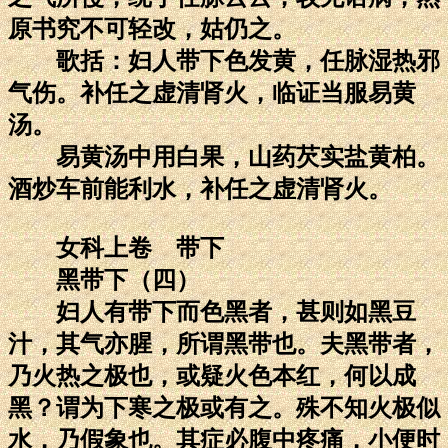
原书究不可轻改，姑仍之。
歌括：妇人带下色发黄，任脉湿热邪
气伤。补任之虚清肾火，临证当服易黄
汤。
易黄汤中用白果，山药芡实盐黄柏。
酒炒车前能利水，补任之虚清肾火。
女科上卷 带下
黑带下（四）
妇人有带下而色黑者，甚则如黑豆
汁，其气亦腥，所谓黑带也。夫黑带者，
乃火热之极也，或疑火色本红，何以成
黑？谓为下寒之极或有之。殊不知火极似
水，乃假象也。其症必腹中疼痛，小便时