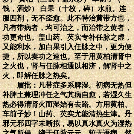
钱，酒炒） 白果（十枚，碎）水煎。连
服四剂，无不痊愈。此不特治黄带方也，
凡有带病者，均可治之，而治带之黄者，
功更奇也。盖山药、芡实专补任脉之虚，
又能利水，加白果引入任脉之中，更为便
捷，所以奏功之速也。至于用黄柏清肾中
之火也，肾与任脉相通以相济，解肾中之
火，即解任脉之热矣。
眉批：凡带症多系脾湿。初病无热但
补脾土兼理冲任之气其病自愈，若湿久生
热必得清肾火而湿始有去路。方用黄柏、
车前子妙！山药、芡实尤能清热生津。丹
邪元邪四字未晰拟，易以真水真火为湿热
之气所侵，绕于任脉云云，较无语病，然