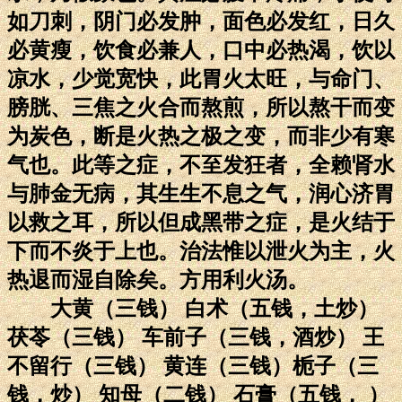
如刀刺，阴门必发肿，面色必发红，日久
必黄瘦，饮食必兼人，口中必热渴，饮以
凉水，少觉宽快，此胃火太旺，与命门、
膀胱、三焦之火合而熬煎，所以熬干而变
为炭色，断是火热之极之变，而非少有寒
气也。此等之症，不至发狂者，全赖肾水
与肺金无病，其生生不息之气，润心济胃
以救之耳，所以但成黑带之症，是火结于
下而不炎于上也。治法惟以泄火为主，火
热退而湿自除矣。方用利火汤。
大黄（三钱） 白术（五钱，土炒）
茯苓（三钱） 车前子（三钱，酒炒） 王
不留行（三钱） 黄连（三钱）栀子（三
钱，炒） 知母（二钱） 石膏（五钱， ）