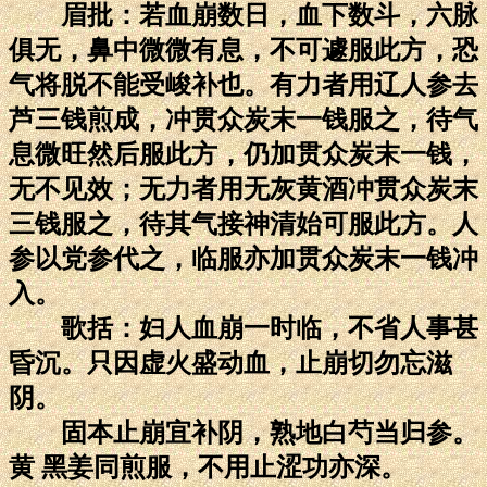
眉批：若血崩数日，血下数斗，六脉
俱无，鼻中微微有息，不可遽服此方，恐
气将脱不能受峻补也。有力者用辽人参去
芦三钱煎成，冲贯众炭末一钱服之，待气
息微旺然后服此方，仍加贯众炭末一钱，
无不见效；无力者用无灰黄酒冲贯众炭末
三钱服之，待其气接神清始可服此方。人
参以党参代之，临服亦加贯众炭末一钱冲
入。
歌括：妇人血崩一时临，不省人事甚
昏沉。只因虚火盛动血，止崩切勿忘滋
阴。
固本止崩宜补阴，熟地白芍当归参。
黄 黑姜同煎服，不用止涩功亦深。