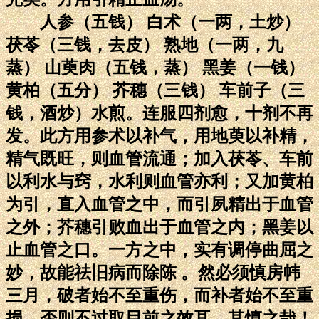
人参（五钱） 白术（一两，土炒）
茯苓（三钱，去皮） 熟地（一两，九
蒸） 山萸肉（五钱，蒸） 黑姜（一钱）
黄柏（五分） 芥穗（三钱） 车前子（三
钱，酒炒）水煎。连服四剂愈，十剂不再
发。此方用参术以补气，用地萸以补精，
精气既旺，则血管流通；加入茯苓、车前
以利水与窍，水利则血管亦利；又加黄柏
为引，直入血管之中，而引夙精出于血管
之外；芥穗引败血出于血管之内；黑姜以
止血管之口。一方之中，实有调停曲屈之
妙，故能祛旧病而除陈 。然必须慎房帏
三月，破者始不至重伤，而补者始不至重
损，否则不过取目前之效耳。其慎之哉！