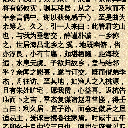
将有郁攸灾，嘱其移居，从之。及秋而不
幸余言偶中。谢以获免感于心，至是曲为
余筹之。久之，引一人来曰：此管君芝山
也，与我为垂髫交，醇谨朴诚，一乡称
之。世居海昌北乡之 溪，地既幽僻，俗
亦淳良，小有市廛，颇堪栖隐，距海较
远，水患无虞。子欲归故乡，盍与结邻
乎？余闻之慰甚，遂与订交。既而偕弟季
杰，舟往访。至其地，如渔人之入桃源，
且有朱姓旷宅，愿我赁，心益喜。返杭告
庙而卜之吉，季杰复谋诸赵君笛楼，得壬
占曰：利久居，宜子孙。而会垣僦居之屋
适易主，爰诹吉携眷往家焉。时咸丰五年
乙卯冬十月中浣三日也。回思先府君以四