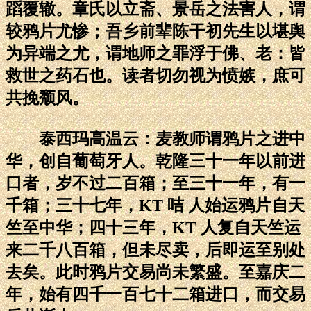
蹈覆辙。章氏以立斋、景岳之法害人，谓
较鸦片尤惨；吾乡前辈陈干初先生以堪舆
为异端之尤，谓地师之罪浮于佛、老：皆
救世之药石也。读者切勿视为愤嫉，庶可
共挽颓风。
泰西玛高温云：麦教师谓鸦片之进中
华，创自葡萄牙人。乾隆三十一年以前进
口者，岁不过二百箱；至三十一年，有一
千箱；三十七年，KT 咭 人始运鸦片自天
竺至中华；四十三年，KT 人复自天竺运
来二千八百箱，但未尽卖，后即运至别处
去矣。此时鸦片交易尚未繁盛。至嘉庆二
年，始有四千一百七十二箱进口，而交易