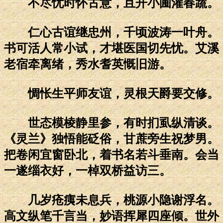
不尽忧时怀古意，且开小圃灌春蔬。
仁心古谊继忠州，千顷波涛一叶舟。
书可活人常小试，才堪医国切先忧。艾溪
老宿牵离绪，秀水耆英慨旧游。
惆怅生平师友谊，灵根天爵要交修。
世态模棱静里参，有时扪虱纵清谈。
《灵兰》独悟能砭俗，甘蔗旁生祝梦男。
把卷闲宜窗卧北，着书名若斗垂南。会当
一遂缁衣好，一棹双桥益访三。
几岁疮痍未息兵，桃源小隐谢浮名。
高文纵笔千言当，妙语挥犀四座倾。世外