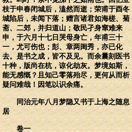
枝于申春闭城后，溘然而逝；荣甫于酉冬
城陷后，未闻下落；赠言诸君如海槎、菊
斋、二郊，并归道山；敬民孑身窜难来
申，于六月十七日哭母身亡，年甫三十
一，尤可伤也；彭、章两闺秀，亦已化
去。是书之成，皆不及见。而余曩刻医书
十种，版尚在杭，谅化劫灰。梦境如斯，
能无感慨？且知己零落殆尽，更何从而析
疑问难哉！因笔以识余痛。
同治元年八月梦隐又书于上海之随息
居
卷一