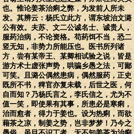
也。惟论姜茶治痢之弊，为发前人所未
发。其辨云：杨氏立此方，谓东坡治文潞
公有效。夫苏、文二公诚名士、诚贵人，
服药治病，不论资格。苟药饵不当，恐二
竖无知，非势力所能压也。医书所列诸
方，尝有某帝王、某卿相试验之说，皆是
游方术士虚张声势，哄骗乡愚之法，可鄙
可笑。且潞公偶然患病，偶然服药，正史
既所不书，稗官亦复未载，后世之医，何
自而知？乃杨氏言之，李氏信之，尤为不
值一笑，即使果有其事，所患必是寒痢，
治而愈者，得力于姜也。设为热痢，而欲
藉茶之凉，制姜之势，岂非梦梦！乃今之
愚俗，虽目不识丁者，无不知姜茶为治痢