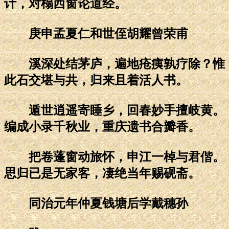
计，对榻西窗论道经。
庚申孟夏仁和世侄胡耀曾荣甫
溪深处结茅庐，遍地疮痍孰疗除？惟
此石交堪与共，归来且着活人书。
遁世逍遥寄睡乡，回春妙手擅岐黄。
编成小录千秋业，重庆遗书合瓣香。
把卷蓬窗动旅怀，申江一棹与君偕。
思归已是无家客，凄绝当年赐砚斋。
同治元年仲夏钱塘后学戴穗孙