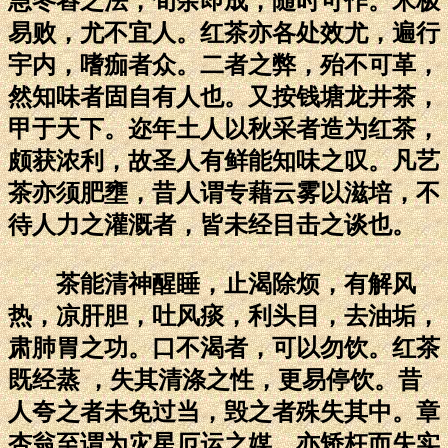
急冬舂之法，旬余即成，随时可作。米极
易败，尤不宜人。红茶亦各处效尤，遍行
宇内，嗜痂者众。二者之弊，殆不可革，
然知味者固自有人也。又按钱塘龙井茶，
甲于天下。迩年土人以秋采者造为红茶，
颇获浓利，故圣人有鲜能知味之叹。凡艺
茶亦须肥壅，昔人谓专藉云雾以滋培，不
待人力之灌溉者，皆未经目击之谈也。
茶能清神醒睡，止渴除烦，有解风
热，凉肝胆，吐风痰，利头目，去油垢，
肃肺胃之功。口不渴者，可以勿饮。红茶
既经蒸 ，失其清涤之性，更易停饮。昔
人夸之者未免过当，毁之者殊失其中。章
杏翁至谓为灾星厄运之媒，亦矫枉而失实