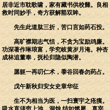
居非近市耽歌啸，家有藏书供校雠。良相
救时同妙手，奇方获解豁双眸。
先生此道肱三折，苦口言如药石投。
高旷襟期志气恬，不贪为宝励鸡廉。
功深著作琳琅富，学究岐黄岁月淹。种杏
成林追董奉，抚松归隐似陶潜。
孱躯一再叨仁术，黍谷回春勿药占。
戊午新秋归安女史章华征
生不为相当为医，一扫寰宇之疮痍。
吸水直须穷上池，洞烛 结如燃犀。真宰