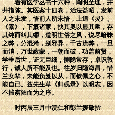
着有医学丛书十六种，阐明至理，井
井指陈。其医案十四卷，治法益昭，发前
人之未发，悟前人所未悟，上追《灵》、
《素》，下纂诸家，抉其奥以显其幽，存
其纯而纠其缪，道明世俗之风，说尽暗昧
之弊，分混淆，别邪异，千古流弊，一旦
而消，万世蔽蒙，一朝而破，功盖前贤，
学垂后世，证无巨细，恻隐常存，卓识敦
行，诚人所不能及也。往岁归隐海昌，惜
兰女辈，未能负笈以从，而钦佩之心，不
能自已。兹先生草《归砚录》以明志，因
不揣谫陋而为之序。
时丙辰三月中浣仁和彭兰媛敬撰