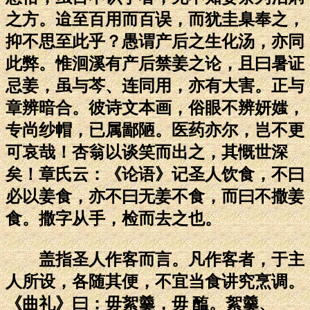
之方。迨至百用而百误，而犹圭臬奉之，
抑不思至此乎？愚谓产后之生化汤，亦同
此弊。惟洄溪有产后禁姜之论，且曰暑证
忌姜，虽与芩、连同用，亦有大害。正与
章辨暗合。彼诗文本画，俗眼不辨妍媸，
专尚纱帽，已属鄙陋。医药亦尔，岂不更
可哀哉！杏翁以谈笑而出之，其慨世深
矣！章氏云：《论语》记圣人饮食，不曰
必以姜食，亦不曰无姜不食，而曰不撒姜
食。撒字从手，检而去之也。
盖指圣人作客而言。凡作客者，于主
人所设，各随其便，不宜当食讲究烹调。
《曲礼》曰：毋絮羹，毋 醢。絮羹、