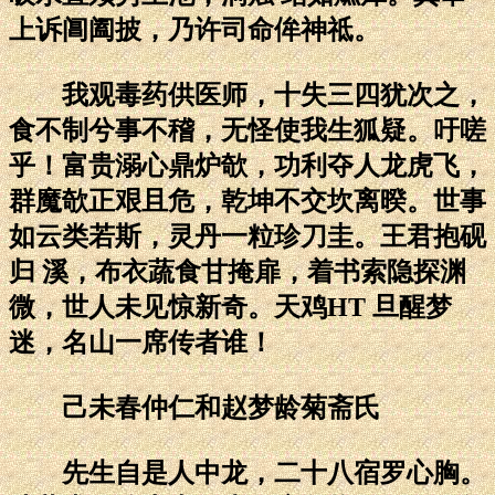
上诉阊阖披，乃许司命侔神祗。
我观毒药供医师，十失三四犹次之，
食不制兮事不稽，无怪使我生狐疑。吁嗟
乎！富贵溺心鼎炉欹，功利夺人龙虎飞，
群魔欹正艰且危，乾坤不交坎离暌。世事
如云类若斯，灵丹一粒珍刀圭。王君抱砚
归 溪，布衣蔬食甘掩扉，着书索隐探渊
微，世人未见惊新奇。天鸡HT 旦醒梦
迷，名山一席传者谁！
己未春仲仁和赵梦龄菊斋氏
先生自是人中龙，二十八宿罗心胸。