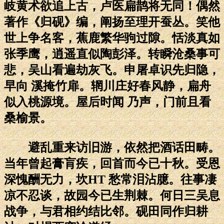
岐黄术欲追上古，卢医扁鹊将无同！偶然
著作《归砚》编，阐扬至理开蚕丛。笑他
世上争名客，蕉鹿繁华驹过隙。恬淡真如
张季鹰，逍遥直似陶彭泽。转瞬沧桑事可
悲，吴山看遍劫灰飞。申屠卓识先归隐，
早向 溪掩竹扉。辋川庄好春风静，扁舟
似入桃源境。屋后时闻 乃声，门前且看
桑榆景。
避乱重来访旧游，依然把酒话田畴。
当年曾起膏肓疾，回首而今已十秋。受恩
深愧酬无力，坎HT 愁常泪沾臆。往事凄
凉不忍谈，故园今已生荆棘。何日三吴息
战争，与君相约结比邻。砚田同作归耕