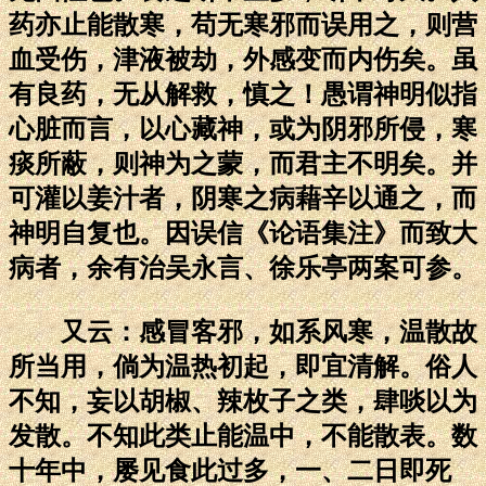
药亦止能散寒，苟无寒邪而误用之，则营
血受伤，津液被劫，外感变而内伤矣。虽
有良药，无从解救，慎之！愚谓神明似指
心脏而言，以心藏神，或为阴邪所侵，寒
痰所蔽，则神为之蒙，而君主不明矣。并
可灌以姜汁者，阴寒之病藉辛以通之，而
神明自复也。因误信《论语集注》而致大
病者，余有治吴永言、徐乐亭两案可参。
又云：感冒客邪，如系风寒，温散故
所当用，倘为温热初起，即宜清解。俗人
不知，妄以胡椒、辣枚子之类，肆啖以为
发散。不知此类止能温中，不能散表。数
十年中，屡见食此过多，一、二日即死