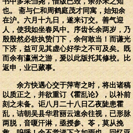
书中多采刍荛，惜版已毁，余亦未之知
也。 斋与仁和周鹤庭茂才同寓，始知余
在沪。六月十九日，遂来订交。善气迎
人，使我如坐春风中。序齿长余两岁，乃
殷殷然必欲执贽门下，余何敢当！而谦光
下济，益可见其虚心好学之不可及矣。既
而余有瀛洲之游，爰以此版托其修校。比
返申，业已蒇事。
余方快遇心交于萍寄之时，将出诸稿
以质正之，并欲重订《霍乱论》，以补前
刻之未备。讵八月二十八日乙夜陡患霍
乱，诘朝吴县华君丽云速余往视，已形脉
两脱，音嗄汗淋，亟授参、苓，莫从挽
救。呜呼！余不觉涕下之如雨也。回忆亚