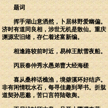
题词
挥手湖山意洒然，卜居林野爱幽偏。
济时有道同良相，涉世无机是散仙。重庆
渊源宏旧绪，存仁着述富新编。
相逢路较前时近，易棹王猷雪夜船。
丙辰春仲秀水愚弟曹大经海槎
喜从桑梓话樵渔，境僻溪环好结庐。
非有闲情耽水石，每寻佳趣到琴书。折肱
道契孙思邈，苦口言符陆敬舆。