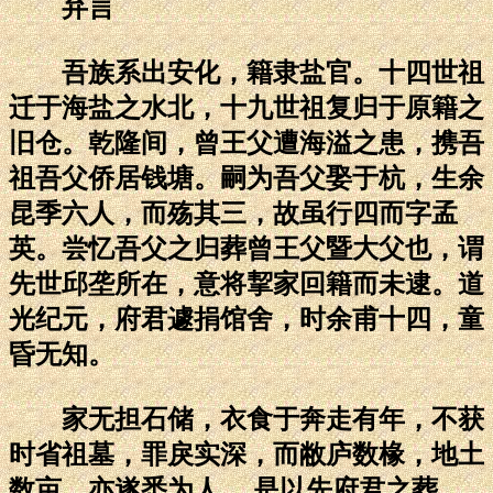
弁言
吾族系出安化，籍隶盐官。十四世祖
迁于海盐之水北，十九世祖复归于原籍之
旧仓。乾隆间，曾王父遭海溢之患，携吾
祖吾父侨居钱塘。嗣为吾父娶于杭，生余
昆季六人，而殇其三，故虽行四而字孟
英。尝忆吾父之归葬曾王父暨大父也，谓
先世邱垄所在，意将挈家回籍而未逮。道
光纪元，府君遽捐馆舍，时余甫十四，童
昏无知。
家无担石储，衣食于奔走有年，不获
时省祖墓，罪戾实深，而敝庐数椽，地土
数亩，亦遂悉为人 。是以先府君之葬，