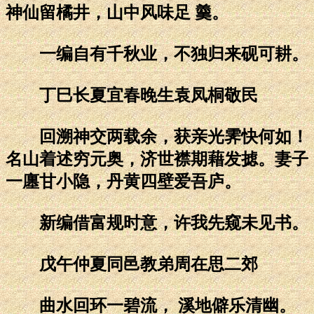
神仙留橘井，山中风味足 羹。
一编自有千秋业，不独归来砚可耕。
丁巳长夏宜春晚生袁凤桐敬民
回溯神交两载余，获亲光霁快何如！
名山着述穷元奥，济世襟期藉发摅。妻子
一廛甘小隐，丹黄四壁爱吾庐。
新编借富规时意，许我先窥未见书。
戊午仲夏同邑教弟周在思二郊
曲水回环一碧流， 溪地僻乐清幽。