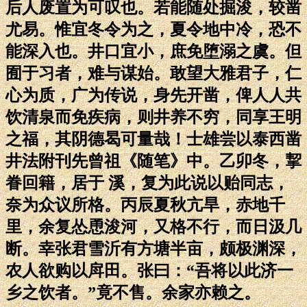
后人废置为可叹也。若能随处掘浚，较凿
尤易。惟宜冬令为之，夏令地中冷，恐不
能深入也。井口宜小，庶免堕溺之虞。但
囿于习者，难与谋始。敢望大雅君子，仁
心为质，广为传说，身先开凿，俾人人共
饮清泉而免疾病，则井养不穷，同享王明
之福，其阴德曷可量哉！士雄尝以泰西凿
井法附刊先曾祖《随笔》中。乙卯冬，挈
眷回籍，居于 溪，复为此说以贻同志，
奈为众议所格。丙辰夏秋亢旱，赤地千
里，余复怂恿浚河，又格不行，而日汲几
断。幸张君雪沂有方塘半亩，颇极渊深，
农人欲购以戽田。张曰：“吾将以此济一
乡之饮者。”竟不售。余家亦赖之。