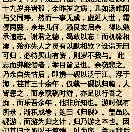
十九岁弃诸孤，余昨岁之病，几如汤睢阳
与父同寿。然而一事无成，虚延人世，霜
侵两鬓，余年几何。赖良友启余，得以勉
承遗志。谢君之德，曷敢以忘！而机缘相
凑，殆亦先人之灵有以默相欤？设谓无田
可归，必待买山有资，则岁不我与。 此
志而弗能偿者，举目皆是也。余窃悲之。
乃余自失怙后，即携一砚以泛于江、浮于
海，荏苒三十余年，仅载一砚以归籍，人
皆患之，而余载砚时游，亦足以行吾之
痴，而乐吾余年，他非所知也。游时偶有
所录，渐积成卷，题曰《归砚》。盖虽以
砚游，而游为归之计，归乃游之本也。因
识其归之所以于简端，以为序，并示我后