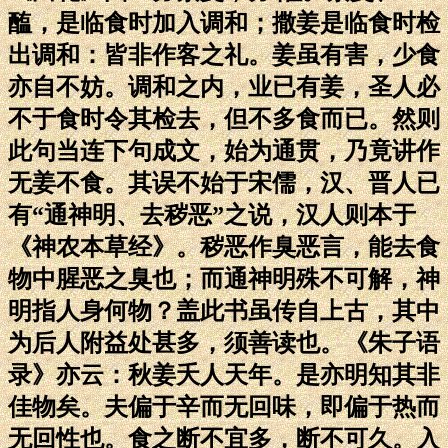
醢，是临食时加入调和；撒姜是临食时检
出调和：皆非作客之礼。姜虽有害，少食
亦自不妨。调和之内，业已有姜，圣人必
不于食时令其检去，但不多食而已。然则
此句当连下句成文，始为通贯，乃竟讲作
无姜不食。其误不始于宋儒，汉、晋人已
有“通神明、去秽恶”之说，汉人则本于
《神农本草经》。秽恶作臭恶言，能去食
物中腥恶之臭也；而通神明殊不可解，神
明指人身何物？盖此书虽传自上古，其中
为后人附益处甚多，须善读也。《朱子语
录》亦云：秋姜夭人天年。是亦明知其非
佳物矣。夫偏于辛而无回味，即偏于热而
无回性也。食之断不宜多，断不可久。入