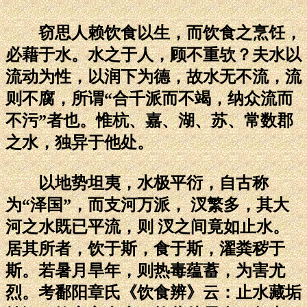
窃思人赖饮食以生，而饮食之烹饪，
必藉于水。水之于人，顾不重欤？夫水以
流动为性，以润下为德，故水无不流，流
则不腐，所谓“合千派而不竭，纳众流而
不污”者也。惟杭、嘉、湖、苏、常数郡
之水，独异于他处。
以地势坦夷，水极平衍，自古称
为“泽国”，而支河万派， 汊繁多，其大
河之水既已平流，则 汊之间竟如止水。
居其所者，饮于斯，食于斯，濯粪秽于
斯。若暑月旱年，则热毒蕴蓄，为害尤
烈。考鄱阳章氏《饮食辨》云：止水藏垢