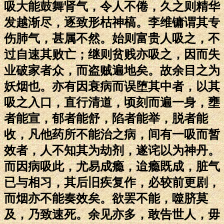
吸大能鼓舞肾气，令人不倦，久之则精华
发越渐尽，逐致形枯神槁。李维镛谓其专
伤肺气，甚属不然。始则富贵人吸之，不
过自速其败亡；继则贫贱亦吸之，因而失
业破家者众，而盗贼遍地矣。故余目之为
妖烟也。亦有因衰病而误堕其中者，以其
吸之入口，直行清道，顷刻而遍一身，壅
者能宣，郁者能舒，陷者能举，脱者能
收，凡他药所不能治之病，间有一吸而暂
效者，人不知其为劫剂，遂诧以为神丹。
而因病吸此，尤易成瘾，迨瘾既成，脏气
已与相习，其后旧疾复作，必较前更剧，
而烟亦不能奏效矣。欲罢不能，噬脐莫
及，乃致速死。余见亦多，敢告世人，毋