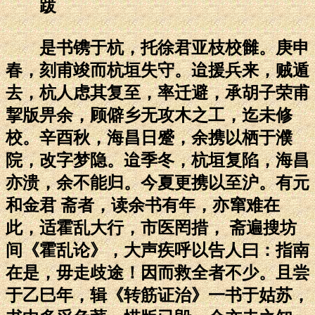
跋
是书镌于杭，托徐君亚枝校雠。庚申
春，刻甫竣而杭垣失守。迨援兵来，贼遁
去，杭人虑其复至，率迁避，承胡子荣甫
挈版畀余，顾僻乡无攻木之工，迄未修
校。辛酉秋，海昌日蹙，余携以栖于濮
院，改字梦隐。迨季冬，杭垣复陷，海昌
亦溃，余不能归。今夏更携以至沪。有元
和金君 斋者，读余书有年，亦窜难在
此，适霍乱大行，市医罔措， 斋遍搜坊
间《霍乱论》，大声疾呼以告人曰：指南
在是，毋走歧途！因而救全者不少。且尝
于乙巳年，辑《转筋证治》一书于姑苏，