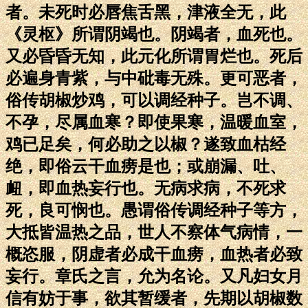
者。未死时必唇焦舌黑，津液全无，此
《灵枢》所谓阴竭也。阴竭者，血死也。
又必昏昏无知，此元化所谓胃烂也。死后
必遍身青紫，与中砒毒无殊。更可恶者，
俗传胡椒炒鸡，可以调经种子。岂不调、
不孕，尽属血寒？即使果寒，温暖血室，
鸡已足矣，何必助之以椒？遂致血枯经
绝，即俗云干血痨是也；或崩漏、吐、
衄，即血热妄行也。无病求病，不死求
死，良可悯也。愚谓俗传调经种子等方，
大抵皆温热之品，世人不察体气病情，一
概恣服，阴虚者必成干血痨，血热者必致
妄行。章氏之言，允为名论。又凡妇女月
信有妨于事，欲其暂缓者，先期以胡椒数