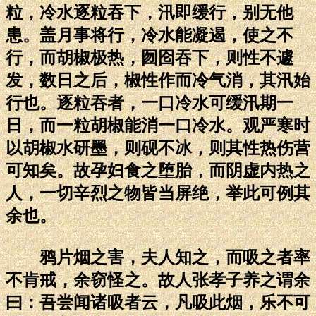
粒，冷水逐粒吞下，汛即缓行，别无他
患。盖月事将行，冷水能凝遏，使之不
行，而胡椒极热，囫囵吞下，则性不遽
发，数日之后，椒性作而冷气消，其汛始
行也。逐粒吞者，一口冷水可缓汛期一
日，而一粒胡椒能消一口冷水。观严寒时
以胡椒水研墨，则砚不冰，则其性热伤营
可知矣。故孕妇食之堕胎，而阴虚内热之
人，一切辛烈之物皆当屏绝，举此可例其
余也。
鸦片烟之害，夫人知之，而吸之者率
不肯戒，余窃怪之。故人张孝子养之谓余
曰：吾尝闻诸吸者云，凡吸此烟，乐不可