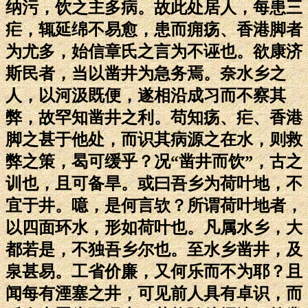
纳污，饮之主多病。故此处居人，每患三
疟，辄延绵不易愈，患而痈疡、香港脚者
为尤多，始信章氏之言为不诬也。欲康济
斯民者，当以凿井为急务焉。奈水乡之
人，以河汲既便，遂相沿成习而不察其
弊，故罕知凿井之利。苟知疡、疟、香港
脚之甚于他处，而识其病源之在水，则救
弊之策，曷可缓乎？况“凿井而饮”，古之
训也，且可备旱。或曰吾乡为荷叶地，不
宜于井。噫，是何言欤？所谓荷叶地者，
以四面环水，形如荷叶也。凡属水乡，大
都若是，不独吾乡尔也。至水乡凿井，及
泉甚易。工省价廉，又何乐而不为耶？且
闻每有湮塞之井，可见前人具有卓识，而