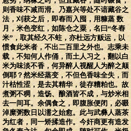
愈劣，纳稼之时，但宜藏谷，随时碾食，
则香味不减而滑。乃嘉兴等处不谙藏谷之
法，刈获之后，即舂而入囤，用糠蒸 数
月，米色变红，如陈仓之粟，名曰“冬舂
米”，取其经久不蛀，亦杜远方贩运，以
惯食此米者，不出二百里之外也。志乘未
载，不知何人作俑，而土人习之，翻以白
米为味淡不香，何异醉人视醒人为醉之颠
倒耶？然米经蒸变，不但色香味全失，而
汁枯性涩，是去其精华，徒存糟粕也。故
煮粥不稠，造饧、酿酒皆不成，与炒米相
去一间耳。余偶食之，即腹胀便闭，必啜
淖糜粥数日以濡之始愈。此与武彝人蒸茶
为红者，同一矫揉造作。今奸商更有造发