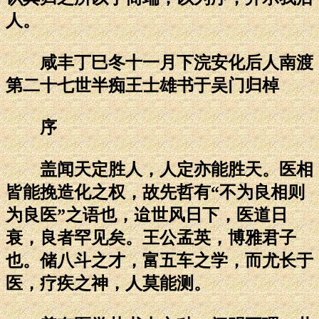
人。
咸丰丁巳冬十一月下浣安化后人南渡
第二十七世半痴王士雄书于吴门归棹
序
盖闻天定胜人，人定亦能胜天。医相
皆能挽造化之权，故先哲有“不为良相则
为良医”之语也，迨世风日下，医道日
衰，良者罕见矣。王公孟英，博雅君子
也。储八斗之才，富五车之学，而尤长于
医，疗疾之神，人莫能测。