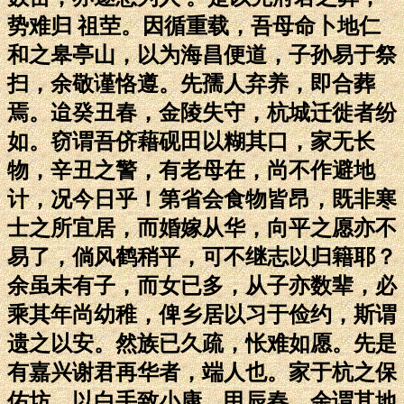
势难归 祖茔。因循重载，吾母命卜地仁
和之皋亭山，以为海昌便道，子孙易于祭
扫，余敬谨恪遵。先孺人弃养，即合葬
焉。迨癸丑春，金陵失守，杭城迁徙者纷
如。窃谓吾侪藉砚田以糊其口，家无长
物，辛丑之警，有老母在，尚不作避地
计，况今日乎！第省会食物皆昂，既非寒
士之所宜居，而婚嫁从华，向平之愿亦不
易了，倘风鹤稍平，可不继志以归籍耶？
余虽未有子，而女已多，从子亦数辈，必
乘其年尚幼稚，俾乡居以习于俭约，斯谓
遗之以安。然族已久疏，怅难如愿。先是
有嘉兴谢君再华者，端人也。家于杭之保
佑坊，以白手致小康。甲辰春，余谓其地