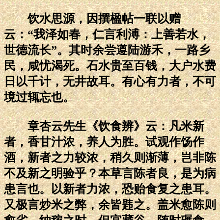
饮水思源，因撰楹帖一联以赠
云：“我泽如春，仁言利溥：上善若水，
世德流长”。其时余尝遵陆游禾，一路乡
民，咸忧渴死。石水贵至百钱，大户水费
日以千计，无井故耳。有心有力者，不可
境过辄忘也。
章杏云先生《饮食辨》云：凡米新
者，香甘汁浓，养人为胜。试观作饧作
酒，新者之力较浓，稍久则渐薄，岂非陈
不及新之明验乎？本草言陈者良，是为病
患言也。以新者力浓，恐贻食复之患耳。
又极言炒米之弊，余皆韪之。盖米愈陈则