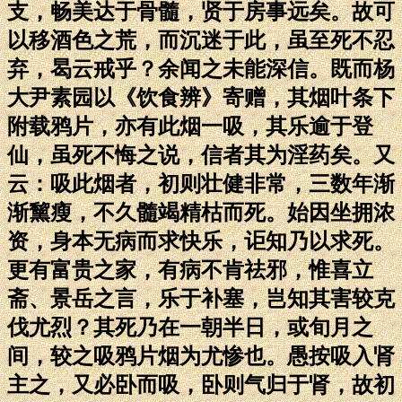
支，畅美达于骨髓，贤于房事远矣。故可
以移酒色之荒，而沉迷于此，虽至死不忍
弃，曷云戒乎？余闻之未能深信。既而杨
大尹素园以《饮食辨》寄赠，其烟叶条下
附载鸦片，亦有此烟一吸，其乐逾于登
仙，虽死不悔之说，信者其为淫药矣。又
云：吸此烟者，初则壮健非常，三数年渐
渐黧瘦，不久髓竭精枯而死。始因坐拥浓
资，身本无病而求快乐，讵知乃以求死。
更有富贵之家，有病不肯祛邪，惟喜立
斋、景岳之言，乐于补塞，岂知其害较克
伐尤烈？其死乃在一朝半日，或旬月之
间，较之吸鸦片烟为尤惨也。愚按吸入肾
主之，又必卧而吸，卧则气归于肾，故初