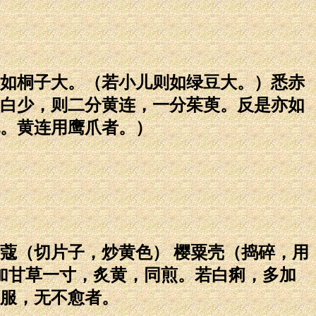
如桐子大。（若小儿则如绿豆大。）悉赤
白少，则二分黄连，一分茱萸。反是亦如
。黄连用鹰爪者。）
（切片子，炒黄色） 樱粟壳（捣碎，用
加甘草一寸，炙黄，同煎。若白痢，多加
服，无不愈者。