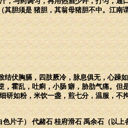
取汁，与药调匀，再用热酒少许，打匀，通
（其胆须是 猪胆，其翁母猪胆不中。江南
结伏胸膈，四肢厥冷，脉息俱无，心躁如
逆，霍乱，吐痢，小肠 癖，胁肋气痛。但
，细研如粉，米饮一盏，煎七分，温服，不
色片子） 代赭石 桂府滑石 禹余石（以上