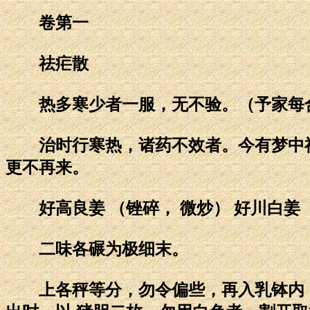
卷第一
祛疟散
热多寒少者一服，无不验。（予家每合
治时行寒热，诸药不效者。今有梦中神
更不再来。
好高良姜 （锉碎， 微炒） 好川白姜 
二味各碾为极细末。
上各秤等分，勿令偏些，再入乳钵内，