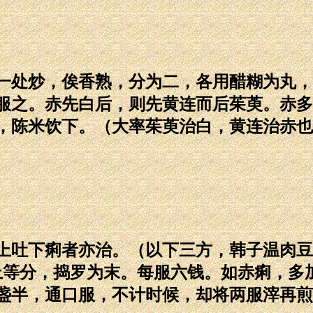
处炒，俟香熟，分为二，各用醋糊为丸，
服之。赤先白后，则先黄连而后茱萸。赤多
，陈米饮下。（大率茱萸治白，黄连治赤也
吐下痢者亦治。（以下三方，韩子温肉豆蔻
黄上等分，捣罗为末。每服六钱。如赤痢，多
盏半，通口服，不计时候，却将两服滓再煎