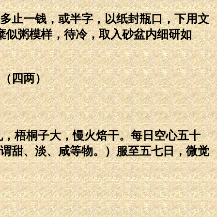
多止一钱，或半字，以纸封瓶口，下用文
糜似粥模样，待冷，取入砂盆内细研如
药（四两）
，梧桐子大，慢火焙干。每日空心五十
谓甜、淡、咸等物。）服至五七日，微觉