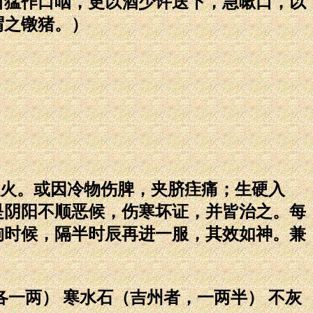
口猛作口咽，更以酒少许送下，急嗽口，以
谓之镦猪。）
火。或因冷物伤脾，夹脐疰痛；生硬入
是阴阳不顺恶候，伤寒坏证，并皆治之。每
拘时候，隔半时辰再进一服，其效如神。兼
各一两） 寒水石（吉州者，一两半） 不灰