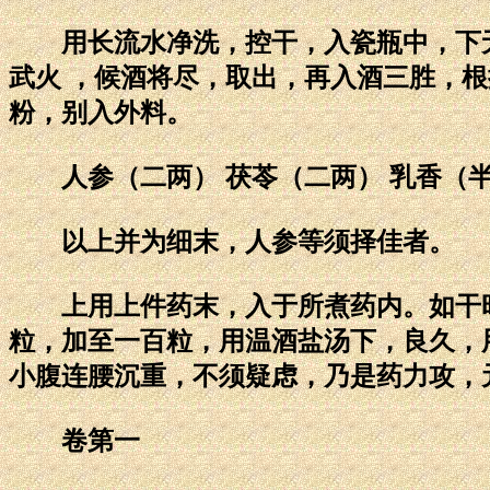
用长流水净洗，控干，入瓷瓶中，下无
武火 ，候酒将尽，取出，再入酒三胜，
粉，别入外料。
人参（二两） 茯苓（二两） 乳香（半
以上并为细末，人参等须择佳者。
上用上件药末，入于所煮药内。如干时
粒，加至一百粒，用温酒盐汤下，良久，
小腹连腰沉重，不须疑虑，乃是药力攻，
卷第一