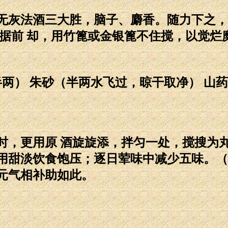
灰法酒三大胜，脑子、麝香。随力下之，
根据前 却，用竹篦或金银篦不住搅，以觉烂
两） 朱砂（半两水飞过，晾干取净） 山
，更用原 酒旋旋添，拌匀一处，搅搜为丸
用甜淡饮食饱压；逐日荤味中减少五味。（
元气相补助如此。