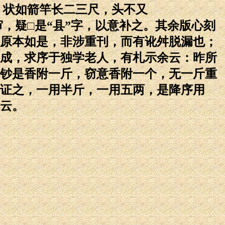
黄 状如箭竿长二三尺，头不又
审，疑□是“县”字，以意补之。其余版心刻
原本如是，非涉重刊，而有讹舛脱漏也；
成，求序于独学老人，有札示余云：昨所
钞是香附一斤，窃意香附一个，无一斤重
证之，一用半斤，一用五两，是降序用
云。