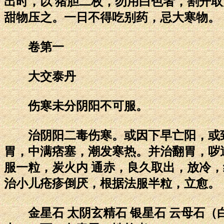
出时，以 猪胆二枚，勿用白色者，割开
甜物压之。一日不得吃别药，忌大寒物。
卷第一
大交泰丹
伤寒未分阴阳不可服。
治阴阳二毒伤寒。或因下早亡阳，或致
胃，中满痞塞，潮发寒热。并治翻胃，哕
服一粒，炭火内 通赤，良久取出，放冷
治小儿疮疹倒厌，根据法服半粒，立愈。
金星石 太阴玄精石 银星石 云母石（白