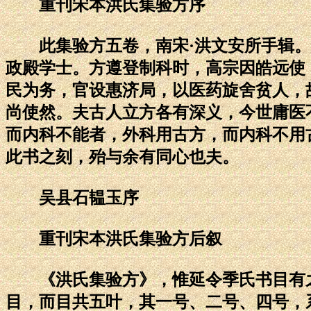
重刊宋本洪氏集验方序
此集验方五卷，南宋·洪文安所手辑。
政殿学士。方遵登制科时，高宗因皓远使
民为务，官设惠济局，以医药旋舍贫人，
尚使然。夫古人立方各有深义，今世庸医
而内科不能者，外科用古方，而内科不用
此书之刻，殆与余有同心也夫。
吴县石韫玉序
重刊宋本洪氏集验方后叙
《洪氏集验方》，惟延令季氏书目有之
目，而目共五叶，其一号、二号、四号，