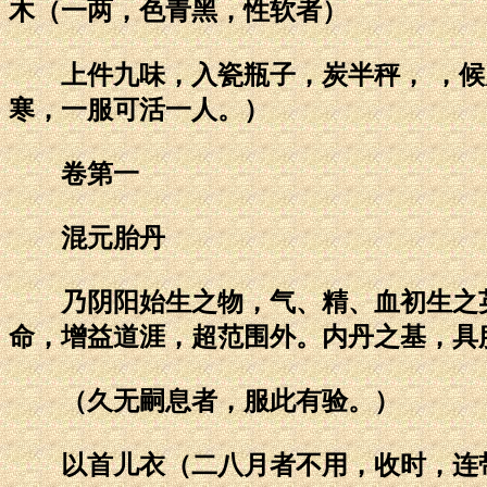
木（一两，色青黑，性软者）
上件九味，入瓷瓶子，炭半秤， ，候
寒，一服可活一人。）
卷第一
混元胎丹
乃阴阳始生之物，气、精、血初生之英
命，增益道涯，超范围外。内丹之基，具
（久无嗣息者，服此有验。）
以首儿衣（二八月者不用，收时，连