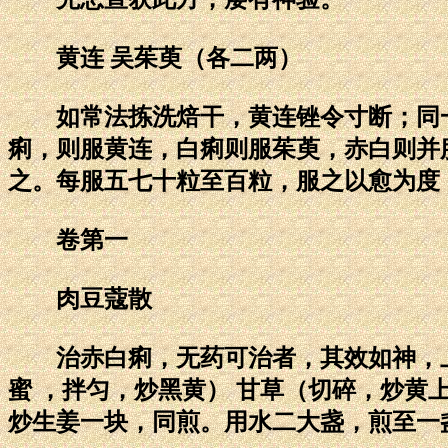
黄连 吴茱萸（各二两）
如常法拣洗焙干，黄连锉令寸断；同一
痢，则服黄连，白痢则服茱萸，赤白则并
之。每服五七十粒至百粒，服之以愈为度
卷第一
肉豆蔻散
治赤白痢，无药可治者，其效如神，上
蜜 ，拌匀，炒黑黄） 甘草（切碎，炒
炒生姜一块，同煎。用水二大盏，煎至一