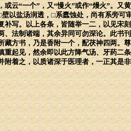
”，或云“一个”，又“慢火”或作“熳火”。又
破□壁以盐汤润透，□系蠹蚀处，尚有系旁可
复补写。以上各条，皆随举一二，以见宋刻
两、法制诸端，其余异同可勿深论。此书刊
所藏方书，乃是香附一个，配茯神四两。尊
慎重起见，然余即以此方降气汤、牙药二条
并附着之，以质诸深于医理者，一正其是非