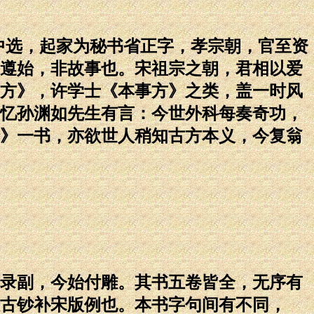
选，起家为秘书省正字，孝宗朝，官至资
遵始，非故事也。宋祖宗之朝，君相以爱
方》，许学士《本事方》之类，盖一时风
忆孙渊如先生有言：今世外科每奏奇功，
》一书，亦欲世人稍知古方本义，今复翁
录副，今始付雕。其书五卷皆全，无序有
古钞补宋版例也。本书字句间有不同，