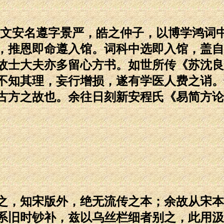
文安名遵字景严，皓之仲子，以博学鸿词中
，推恩即命遵入馆。词科中选即入馆，盖自
故士大夫亦多留心方书。如世所传《苏沈良
不知其理，妄行增损，遂有学医人费之诮。
古方之故也。余往日刻新安程氏《易简方论
，知宋版外，绝无流传之本；余故从宋本
系旧时钞补，兹以乌丝栏细者别之，此用汲