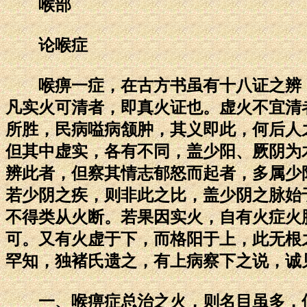
喉部
论喉症
喉痹一症，在古方书虽有十八证之辨，
凡实火可清者，即真火证也。虚火不宜清
所胜，民病嗌病颔肿，其义即此，何后人
但其中虚实，各有不同，盖少阳、厥阴为
辨此者，但察其情志郁怒而起者，多属少
若少阴之疾，则非此之比，盖少阴之脉始
不得类从火断。若果因实火，自有火症火
可。又有火虚于下，而格阳于上，此无根
罕知，独褚氏遗之，有上病察下之说，诚
一、喉痹症总治之火，则名目虽多，似