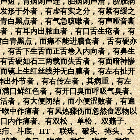
声短，胃病则声连，胆病则声清，膀胱病
发形于外者，有虚有实之分，有紧有缓之
青白黑点者，有气急咳嗽者。有声哑音嘶
者，有耳内出脓血者，有口舌生疮者，有
黄白青黑点，而痛不能进膳食者，舌有硬亦
，有舌下生舌而正舌卷入内向者，有鼻生
有舌硬如石三两载而失舌者，有面暗神惨
而镜上生红丝线并无白膜者，有左右扯开
伸出外节者，有右传左者，其病重，有左
而满口鲜红色者，有开口臭而呼吸气臭者。
活者，有大便闭结，而小便涩数者，有遍
于喉中作痛者，有风热骤伤而忽然食恶物以
内作痛者。有双松 、单松 、双燕子、
乘疖、斗底、HT 、联珠、破头、掩头、大