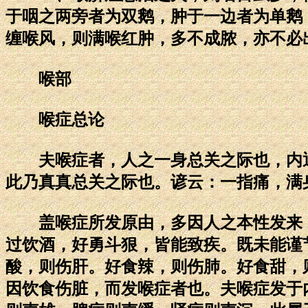
于咽之两旁者为双鹅，肿于一边者为单鹅
缠喉风，则满喉红肿，多不成脓，亦不必
喉部
喉症总论
夫喉症者，人之一身总关之际也，内通
此乃真真总关之际也。谚云：一指痛，满
盖喉症所发原由，多因人之本性发来，
过饮酒，好勇斗狠，皆能致疾。既未能谨
酸，则伤肝。好食辣，则伤肺。好食甜，
因饮食伤脏，而发喉症者也。夫喉症发于