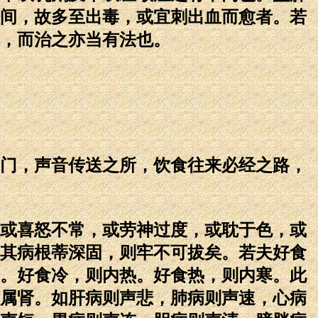
间，故多至出毒，或宜刺出血而愈者。若
，而治之亦当有法也。
门，声音传送之所，饮食往来必经之路，
或喜怒不常，或劳神过度，或耽于色，或
其病根蒂深固，则牢不可拔矣。若夫好食
。好食冷，则内热。好食热，则内寒。此
属肾。如肝病则声悲，肺病则声速，心病