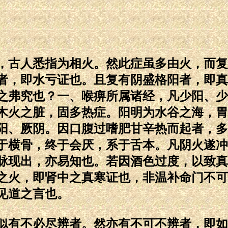
古人悉指为相火。然此症虽多由火，而复
者，即水亏证也。且复有阴盛格阳者，即真
之弗究也？一、喉痹所属诸经，凡少阳、少
木火之脏，固多热症。阳明为水谷之海，胃
阳、厥阴。因口腹过嗜肥甘辛热而起者，多
于横骨，终于会厌，系于舌本。凡阴火遂冲
脉现出，亦易知也。若因酒色过度，以致真
之火，即肾中之真寒证也，非温补命门不可
见道之言也。
有不必尽辨者。然亦有不可不辨者，即如