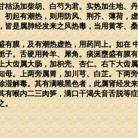
甘桔汤加柴胡、白芍为君。实热加生地、丹
。初起有潮热，则用防风、荆芥、薄荷，虚
，皆是属肺经发来之风热毒，当用黄芩、桑
有膜，及有潮热虚热，用药同上。如在 中
栀子。舌硬用羚羊、犀角。痰涎壅盛有膜有
上大齿属大肠，加枳壳、杏仁。右下大齿属
知母。上两旁属胃，加川芎、白芷。下两旁
除湿解毒。其有满喉黑色者，此属肾经发来
其有喉内二三肉笋，满口干渴失音舌脱等症
之。