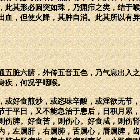
，此其形必圆突如珠，乃痈疖之类，结于喉
出血，但使火降，其肿自消。此其所以有异
五脏六腑，外传五音五色，乃气息出入之
身疾，何况乎咽喉。
或好食煎炒，或恣味辛酸，或淫欲无节，
节于平日，又不能急治于患后，日积月累，
则伤脾。好食苦，则伤心。好食咸，则伤肾
内，左属肝，右属肺，舌属心，唇属脾，齿