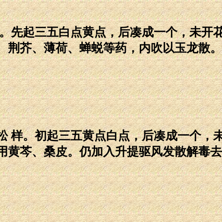
。先起三五白点黄点，后凑成一个，未开花
、荆芥、薄荷、蝉蜕等药，内吹以玉龙散。
 样。初起三五黄点白点，后凑成一个，未
用黄芩、桑皮。仍加入升提驱风发散解毒去