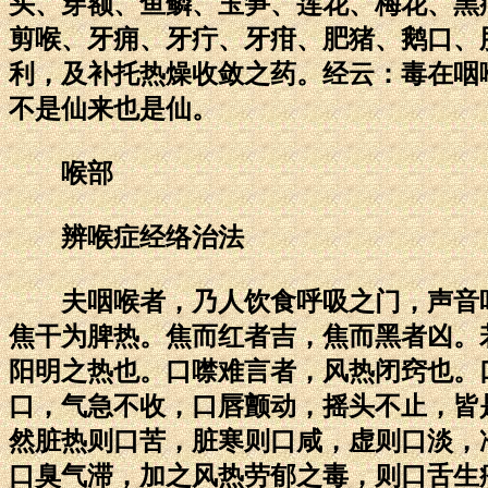
头、穿额、鱼鳞、玉笋、莲花、梅花、黑
剪喉、牙痈、牙疔、牙疳、肥猪、鹅口、
利，及补托热燥收敛之药。经云：毒在咽
不是仙来也是仙。
喉部
辨喉症经络治法
夫咽喉者，乃人饮食呼吸之门，声音吐
焦干为脾热。焦而红者吉，焦而黑者凶。
阳明之热也。口噤难言者，风热闭窍也。
口，气急不收，口唇颤动，摇头不止，皆
然脏热则口苦，脏寒则口咸，虚则口淡，
口臭气滞，加之风热劳郁之毒，则口舌生