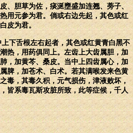
皮、胆草为佐，痰涎壅盛加连翘、蒡子、
热用元参为君。倘或右边先起，其色或红
白皮为君。
上下舌根左右起者，其色或红黄青白黑不
潮热，用药俱同上。左齿上大齿属胆，加
肺，加黄芩、桑皮。当中上四齿属心，加
属脾，加苍术、白术。若其满喉发来色黄
之毒，其毒久积，元气损伤，津液败坏，
，皆系毒瓦斯攻脏所致，此等症候，千人