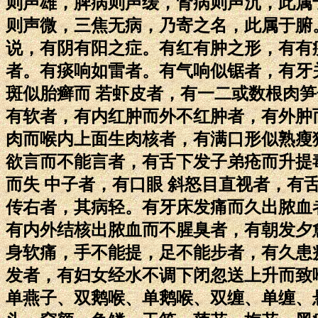
则声雄，脾病则声缓，肾病则声沉，此属
则声微，三焦无病，乃寄之名，此属于腑
说，有阴有阳之症。有红有肿之形，有有
者。有痰响如雷者。有气响似锯者，有牙
斑似胎癣而 若虾皮者，有一二或数根肉
有软者，有内红肿而外不红肿者，有外肿
肉而喉内上面生肉核者，有满口形似熟瘦
欲言而不能言者，有舌下发子弟疮而升提
而失 中子者，有口眼 斜怒目直视者，
传右者，其病轻。有牙床发痛而久出脓血
有内外结核出脓血而不腥臭者，有朝发夕
身软痛，手不能提，足不能步者，有久患
发者，有妇女经水不调下闭忽送上升而致
单燕子、双鹅喉、单鹅喉、双缠、单缠、悬