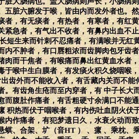
于脏大肠病也。盖大肠病则声长，小肠病则
。五脏六腑发于喉，皆由内而发外者也。然
痰者，有无痰者，有热者，有寒者，有红黄
关紧急者，有气出不收者，有鼻内出血不止
笋长短生来而针刺不忍痛者，有满喉并无红
而内不肿者，有口唇粗浓而齿脚肉包牙齿者
猪肉而干焦者，有喉痛而鼻出红黄血水者，
毒于喉中生白膜者，有发痰火积久烧咽喉，
有舌出齿外而不能收入者，有舌藏内关而不能
者。有齿角生疮而至内穿者，有 中子长大
愈而腹肚作痛者，有舌粗硬寸余满口不能通
瘰 积热而伏于咽喉者，有内伤吐血阴火伏
喉内作痛者，有犯梦遗日久，水衰火动而致口
蜞、合架、圹（音HT ） 、瘰 、乘枕、