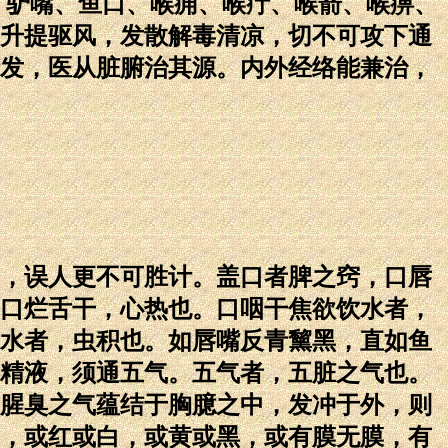
、驴嘴、鱼口、喉痈、喉疔、喉箭、喉痹、
升提驱风，发散解毒清凉，切不可攻下通
发，医从脏腑治其源。内外经络能兼治，
，误人更不可胜计。盖口者脾之窍，口唇
口烂舌干，心热也。口咽干焦欲饮水者，
水者，虫积也。如唇嘴反青黧黑，直如鱼
精液，须通五气。五气者，五脏之气也。
腥臭之气蕴结于胸臆之中，发冲于外，则
，或红或白，或黄或黑，或有膜无膜，有