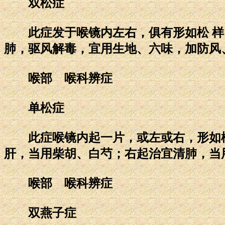
双松症
此症发于喉镜内左右，俱有形如松 样
肺，驱风解毒，宜用生地、六味，加防风
喉部 喉科辨症
单松症
此症喉镜内起一片，或左或右，形如松
肝，当用柴胡、白芍；右起治宜清肺，当
喉部 喉科辨症
双燕子症