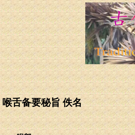
喉舌备要秘旨 佚名