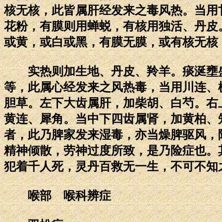
核无核，此皆属肝经发来之毒风热。当用
花粉，有膜则用蝉蜕，有核用独活、丹皮
或黄，或白或黑，有膜无膜，或有核无核
实热则加生地、丹皮、羚羊。痰涎壅盛
等，此属心经发来之风热毒，当用川连、
胆草。左下大齿属肝，加柴胡、白芍。右
黄连、犀角。当中下四齿属肾，加黄柏、
者，此乃脾家发来湿毒，亦当燥脾驱风，
精神倾散，劳神过度所致，是乃险症也。
犯着千人死，灵丹百救无一生，不可不知
喉部 喉科辨症