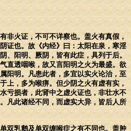
有非火证，不可不详察也。盖火有真假，
阴证也。故《内经》曰：太阳在泉，寒淫
阴、阳明、厥阴，皆有此症，具列于后。
气直透咽喉，故又言阳明之火为最盛。欲
属阳明。凡患此者，多宜以实火论治，至
于上，多为喉痹。但少阴之火有虚有实，
水亏损者，此肾中之虚火证也，非壮水不
。凡此诸经不同，而虚实大异，皆后人所
单双乳鹅及单双缠喉症之有不同也。盖肿