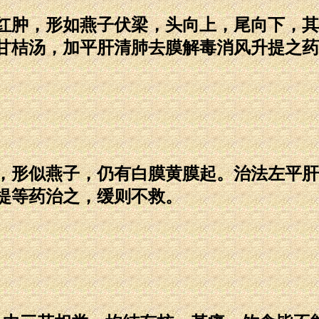
肿，形如燕子伏梁，头向上，尾向下，其
甘桔汤，加平肝清肺去膜解毒消风升提之药
形似燕子，仍有白膜黄膜起。治法左平肝
提等药治之，缓则不救。