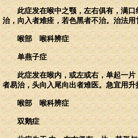
此症发在喉中之颚，左右俱有，满口红
治，向入者难痊，若色黑者不治。治法用
喉部 喉科辨症
单燕子症
此症发在喉内，或左或右，单起一片，
者易治，头向入尾向出者难医。急宜用升
喉部 喉科辨症
双鹅症