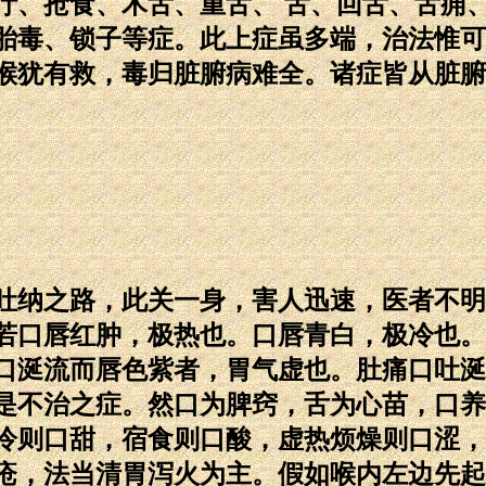
疔、抢食、木舌、重舌、 舌、回舌、舌痈
胎毒、锁子等症。此上症虽多端，治法惟可
喉犹有救，毒归脏腑病难全。诸症皆从脏腑
纳之路，此关一身，害人迅速，医者不明
若口唇红肿，极热也。口唇青白，极冷也。
口涎流而唇色紫者，胃气虚也。肚痛口吐涎
是不治之症。然口为脾窍，舌为心苗，口养
冷则口甜，宿食则口酸，虚热烦燥则口涩，
疮，法当清胃泻火为主。假如喉内左边先起