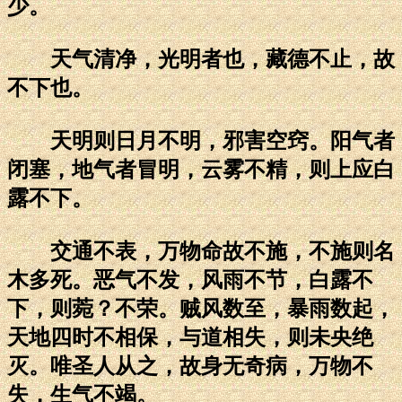
少。
天气清净，光明者也，藏德不止，故
不下也。
天明则日月不明，邪害空窍。阳气者
闭塞，地气者冒明，云雾不精，则上应白
露不下。
交通不表，万物命故不施，不施则名
木多死。恶气不发，风雨不节，白露不
下，则菀？不荣。贼风数至，暴雨数起，
天地四时不相保，与道相失，则未央绝
灭。唯圣人从之，故身无奇病，万物不
失，生气不竭。