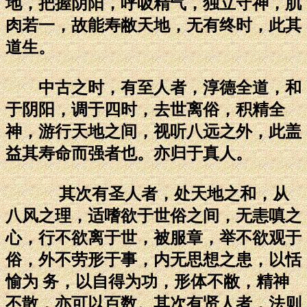
地，把握阴阳，呼吸精气，独立守神，肌
肉若一，故能寿敝天地，无有终时，此其
道生。
中古之时，有至人者，淳德全道，和
于阴阳，调于四时，去世离俗，积精全
神，游行天地之间，视听八远之外，此盖
益其寿命而强者也。亦归于真人。
其次有圣人者，处天地之和，从
八风之理，适嗜欲于世俗之间，无恚嗔之
心，行不欲离于世，被服章，举不欲观于
俗，外不劳形于事，内无思想之患，以恬
愉为 务，以自得为功，形体不敝，精神
不散，亦可以百数。其次有贤人者，法则