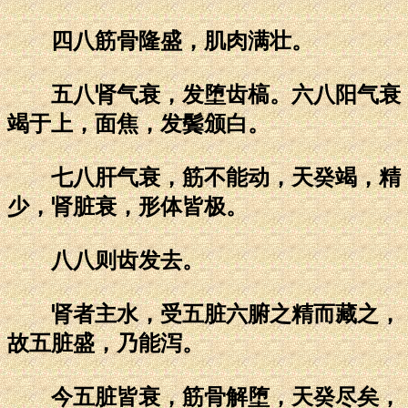
四八筋骨隆盛，肌肉满壮。
五八肾气衰，发堕齿槁。六八阳气衰
竭于上，面焦，发鬓颁白。
七八肝气衰，筋不能动，天癸竭，精
少，肾脏衰，形体皆极。
八八则齿发去。
肾者主水，受五脏六腑之精而藏之，
故五脏盛，乃能泻。
今五脏皆衰，筋骨解堕，天癸尽矣，