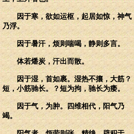
因于寒，欲如运枢，起居如惊，神气
乃浮。
因于暑汗，烦则喘喝，静则多言。
体若燔炭，汗出而散。
因于湿，首如裹。湿热不攘，大筋？
短，小筋驰长。？短为拘，驰长为痿。
因于气，为肿。四维相代，阳气乃
竭。
阳气者，烦劳则张，精绝，辟积于