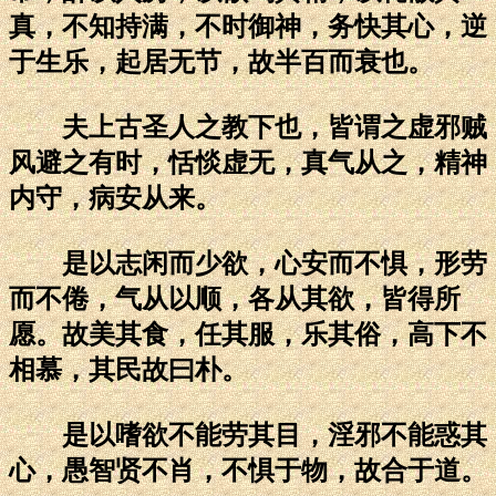
真，不知持满，不时御神，务快其心，逆
于生乐，起居无节，故半百而衰也。
夫上古圣人之教下也，皆谓之虚邪贼
风避之有时，恬惔虚无，真气从之，精神
内守，病安从来。
是以志闲而少欲，心安而不惧，形劳
而不倦，气从以顺，各从其欲，皆得所
愿。故美其食，任其服，乐其俗，高下不
相慕，其民故曰朴。
是以嗜欲不能劳其目，淫邪不能惑其
心，愚智贤不肖，不惧于物，故合于道。