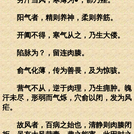
阳气者，精则养神，柔则养筋。
开阖不得，寒气从之，乃生大偻。
陷脉为？，留连肉腠。
俞气化薄，传为善畏，及为惊骇。
营气不从，逆于肉理，乃生痈肿。魄
汗未尽，形弱而气烁，穴俞以闭，发为风
疟。
故风者，百病之始也，清静则肉腠闭