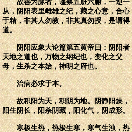
故善为脉者，谨察五脏六腑，一逆一
从，阴阳表里雌雄之纪，藏之心意，合心
于精，非其人勿教，非其真勿授，是谓得
道。
阴阳应象大论篇第五黄帝曰：阴阳者
天地之道也，万物之纲纪也，变化之父
母，生杀之本始，神明之府也。
治病必求于本。
故积阳为天，积阴为地。阴静阳燥，
阳生阴长，阳杀阴藏，阳化气，阴成形。
寒极生热，热极生寒，寒气生浊，热