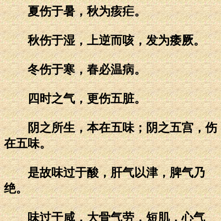
夏伤于暑，秋为痎疟。
秋伤于湿，上逆而咳，发为痿厥。
冬伤于寒，春必温病。
四时之气，更伤五脏。
阴之所生，本在五味；阴之五宫，伤
在五味。
是故味过于酸，肝气以津，脾气乃
绝。
味过于咸，大骨气劳，短肌，心气