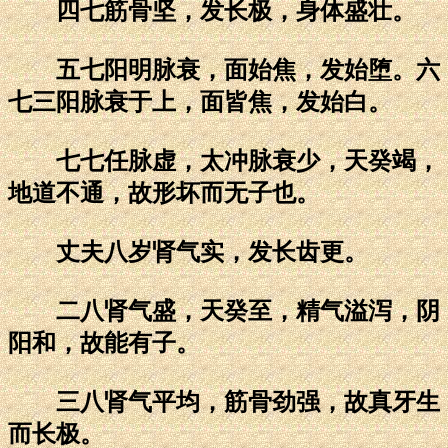
四七筋骨坚，发长极，身体盛壮。
五七阳明脉衰，面始焦，发始堕。六
七三阳脉衰于上，面皆焦，发始白。
七七任脉虚，太冲脉衰少，天癸竭，
地道不通，故形坏而无子也。
丈夫八岁肾气实，发长齿更。
二八肾气盛，天癸至，精气溢泻，阴
阳和，故能有子。
三八肾气平均，筋骨劲强，故真牙生
而长极。