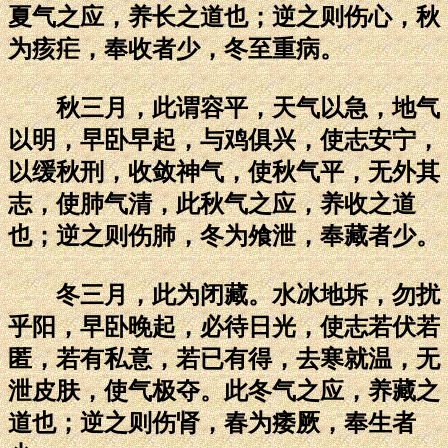
夏气之应，养长之道也；逆之则伤心，秋
为痎疟，奉收者少，冬至重病。
秋三月，此谓容平，天气以急，地气
以明，早卧早起，与鸡俱兴，使志安宁，
以缓秋刑，收敛神气，使秋气平，无外其
志，使肺气清，此秋气之应，养收之道
也；逆之则伤肺，冬为飧泄，奉藏者少。
冬三月，此为闭藏。水冰地坼，勿扰
乎阳，早卧晚起，必待日光，使志若伏若
匿，若有私意，若已有得，去寒就温，无
泄皮肤，使气极夺。此冬气之应，养藏之
道也；逆之则伤肾，春为痿厥，奉生者