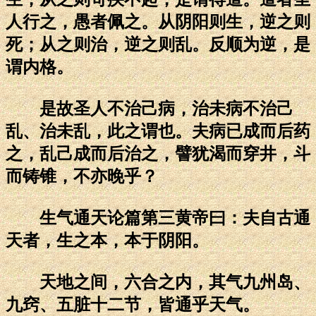
人行之，愚者佩之。从阴阳则生，逆之则
死；从之则治，逆之则乱。反顺为逆，是
谓内格。
是故圣人不治己病，治未病不治己
乱、治未乱，此之谓也。夫病已成而后药
之，乱己成而后治之，譬犹渴而穿井，斗
而铸锥，不亦晚乎？
生气通天论篇第三黄帝曰：夫自古通
天者，生之本，本于阴阳。
天地之间，六合之内，其气九州岛、
九窍、五脏十二节，皆通乎天气。