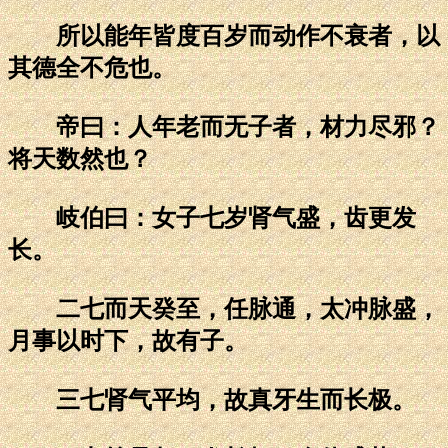
所以能年皆度百岁而动作不衰者，以
其德全不危也。
帝曰：人年老而无子者，材力尽邪？
将天数然也？
岐伯曰：女子七岁肾气盛，齿更发
长。
二七而天癸至，任脉通，太冲脉盛，
月事以时下，故有子。
三七肾气平均，故真牙生而长极。