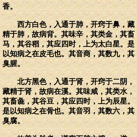
香。
西方白色，入通于肺，开窍于鼻，藏
精于肺，故病背。其味辛，其类金，其畜
马，其谷稻，其应四时，上为太白星。是
以知病之在皮毛也。其音商，其数九，其
臭腥。
北方黑色，入通于肾，开窍于二阴，
藏精于肾，故病在溪。其味咸，其类水，
其畜彘，其谷豆，其应四时，上为辰星。
是以知病之在骨也。其音羽，其数六，其
臭腐。