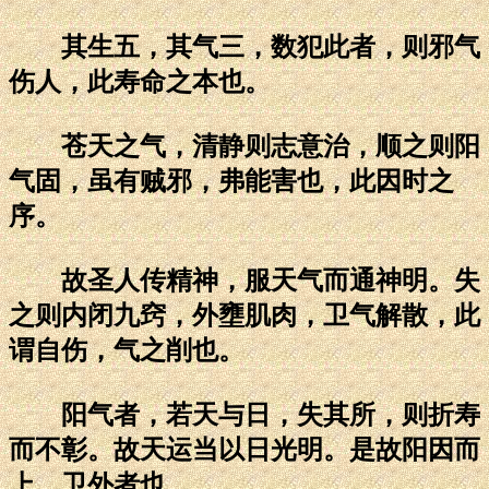
其生五，其气三，数犯此者，则邪气
伤人，此寿命之本也。
苍天之气，清静则志意治，顺之则阳
气固，虽有贼邪，弗能害也，此因时之
序。
故圣人传精神，服天气而通神明。失
之则内闭九窍，外壅肌肉，卫气解散，此
谓自伤，气之削也。
阳气者，若天与日，失其所，则折寿
而不彰。故天运当以日光明。是故阳因而
上，卫外者也。