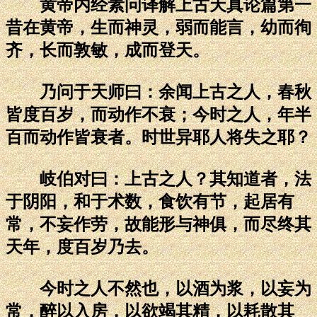
黄帝内经素问译解上古天真论篇第一
昔在黄帝，生而神灵，弱而能言，幼而徇
齐，长而敦敏，成而登天。
乃问于天师曰：余闻上古之人，春秋
皆度百岁，而动作不衰；今时之人，年半
百而动作皆衰者。时世异耶人将失之耶？
岐伯对曰：上古之人？其知道者，法
于阴阳，和于术数，食饮有节，起居有
常，不妄作劳，故能形与神俱，而尽终其
天年，度百岁乃去。
今时之人不然也，以酒为浆，以妄为
常，醉以入房，以欲竭其精，以耗散其