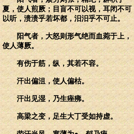
夏，使人煎厥；目盲不可以视，耳闭不可
以听，溃溃乎若坏都，汨汨乎不可止。
阳气者，大怒则形气绝而血菀于上，
使人薄厥。
有伤于筋，纵，其若不容。
汗出偏沮，使人偏枯。
汗出见湿，乃生痤疿。
高梁之变，足生大丁受如持虚。
劳汗当风，寒薄为●，郁乃痤。