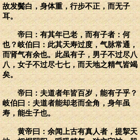
故发鬓白，身体重，行步不正，而无子
耳。
帝曰：有其年已老，而有子者：何
也？岐伯曰：此其天寿过度，气脉常通，
而肾气有余也。此虽有子，男子不过尽八
八，女子不过尽七七，而天地之精气皆竭
矣。
帝曰：夫道者年皆百岁，能有子乎？
岐伯曰：夫道者能却老而全角，身年虽
寿，能生子也。
黄帝曰：余闻上古有真人者，提挈天