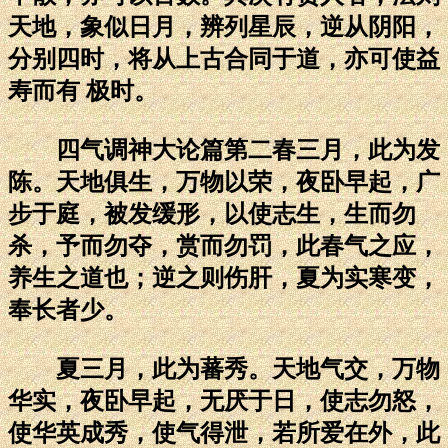
天地，象似日月，辨列星辰，逆从阴阳，
分别四时，将从上古合同于道，亦可使益
寿而有 极时。
四气调神大论篇第二春三月，此为发
陈。天地俱生，万物以荣，夜卧早起，广
步于庭，被发缓形，以使志生，生而勿
杀，予而勿夺，赏而勿罚，此春气之应，
养生之道也；逆之则伤肝，夏为实寒变，
奉长者少。
夏三月，此为蕃秀。天地气交，万物
华实，夜卧早起，无厌于日，使志勿怒，
使华英成秀，使气得泄，若所爱在外，此