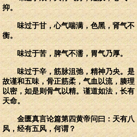
抑。
味过于甘，心气喘满，色黑，肾气不
衡。
味过于苦，脾气不濡，胃气乃厚。
味过于辛，筋脉沮弛，精神乃央。是
故谨和五味，骨正筋柔，气血以流，腠理
以密，如是则骨气以精。谨道如法，长有
天命。
金匮真言论篇第四黄帝问曰：天有八
风，经有五风，何谓？