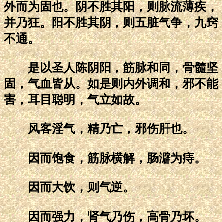
外而为固也。阴不胜其阳，则脉流薄疾，
并乃狂。阳不胜其阴，则五脏气争，九窍
不通。
是以圣人陈阴阳，筋脉和同，骨髓坚
固，气血皆从。如是则内外调和，邪不能
害，耳目聪明，气立如故。
风客淫气，精乃亡，邪伤肝也。
因而饱食，筋脉横解，肠澼为痔。
因而大饮，则气逆。
因而强力，肾气乃伤，高骨乃坏。