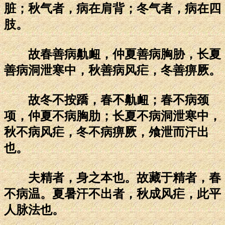
脏；秋气者，病在肩背；冬气者，病在四
肢。
故春善病鼽衄，仲夏善病胸胁，长夏
善病洞泄寒中，秋善病风疟，冬善痹厥。
故冬不按蹻，春不鼽衄；春不病颈
项，仲夏不病胸肋；长夏不病洞泄寒中，
秋不病风疟，冬不病痹厥，飧泄而汗出
也。
夫精者，身之本也。故藏于精者，春
不病温。夏暑汗不出者，秋成风疟，此平
人脉法也。