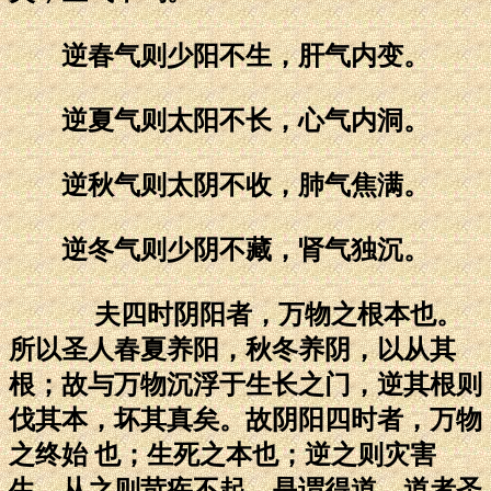
逆春气则少阳不生，肝气内变。
逆夏气则太阳不长，心气内洞。
逆秋气则太阴不收，肺气焦满。
逆冬气则少阴不藏，肾气独沉。
夫四时阴阳者，万物之根本也。
所以圣人春夏养阳，秋冬养阴，以从其
根；故与万物沉浮于生长之门，逆其根则
伐其本，坏其真矣。故阴阳四时者，万物
之终始 也；生死之本也；逆之则灾害
生，从之则苛疾不起，是谓得道。道者圣