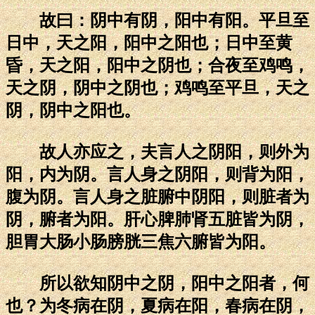
故曰：阴中有阴，阳中有阳。平旦至
日中，天之阳，阳中之阳也；日中至黄
昏，天之阳，阳中之阴也；合夜至鸡鸣，
天之阴，阴中之阴也；鸡鸣至平旦，天之
阴，阴中之阳也。
故人亦应之，夫言人之阴阳，则外为
阳，内为阴。言人身之阴阳，则背为阳，
腹为阴。言人身之脏腑中阴阳，则脏者为
阴，腑者为阳。肝心脾肺肾五脏皆为阴，
胆胃大肠小肠膀胱三焦六腑皆为阳。
所以欲知阴中之阴，阳中之阳者，何
也？为冬病在阴，夏病在阳，春病在阴，