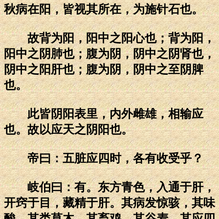
秋病在阳，皆视其所在，为施针石也。
故背为阳，阳中之阳心也；背为阳，
阳中之阴肺也；腹为阴，阴中之阴肾也，
阴中之阳肝也；腹为阴，阴中之至阴脾
也。
此皆阴阳表里，内外雌雄，相输应
也。故以应天之阴阳也。
帝曰：五脏应四时，各有收受乎？
岐伯曰：有。东方青色，入通于肝，
开窍于目，藏精于肝。其病发惊骇，其味
酸，其类草木，其畜鸡，其谷麦，其应四