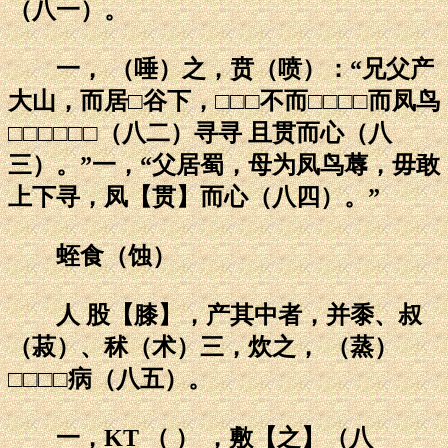
（八一）。
一， （唾）之，贲（喷）：“兄父产
大山，而居□谷下，□□□不而□□□□而凤鸟
□□□□□□（八二）寻寻 且贯而心（八
三）。”一，“父居蜀，母为凤鸟蓐，毋敢
上下寻，凤【贯】而心（八四）。”
蛭食（蚀）
人 股【膝】，产其中者，并黍、叔
（菽）、秫（术）三，炊之， （蒸）
□□□□病（八五）。
一，KT （ ） ，敷【之】（八