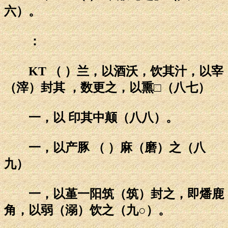
六）。
：
KT （ ）兰，以酒沃，饮其汁，以宰
（滓）封其 ，数更之，以熏□（八七）
一，以 印其中颠（八八）。
一，以产豚 （ ）麻（磨）之（八
九）
一，以堇一阳筑（筑）封之，即燔鹿
角，以弱（溺）饮之（九○）。