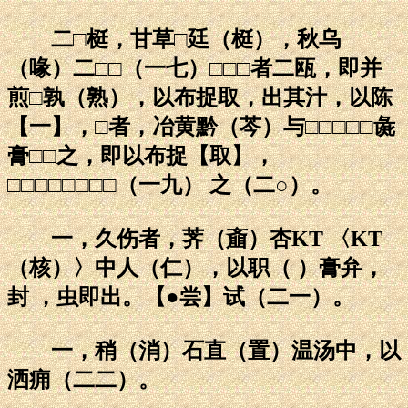
二□梃，甘草□廷（梃），秋乌
（喙）二□□（一七）□□□者二瓯，即并
煎□孰（熟），以布捉取，出其汁，以陈
【一】，□者，冶黄黔（芩）与□□□□□彘
膏□□之，即以布捉【取】，
□□□□□□□□（一九） 之（二○）。
一，久伤者，荠（齑）杏KT 〈KT
（核）〉中人（仁），以职（ ）膏弁，
封 ，虫即出。【●尝】试（二一）。
一，稍（消）石直（置）温汤中，以
洒痈（二二）。