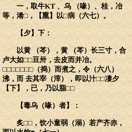
一，取牛KT 、乌 （喙）、桂，冶
等，淆□，【熏】以□病（六七）。
【夕】下：
以黄 （芩），黄 （芩）长三寸，合
卢大如□□豆卅，去皮而并冶。
□□□□□□□（捣）而煮之，令（六八）
沸，而 去其宰（滓），即以汁□□凄夕
【下】，已，乃以脂□□
【毒乌（喙）者】：
炙□□，饮小童弱（溺）若产齐赤，