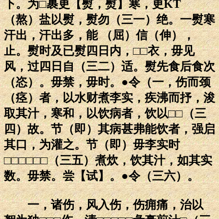
下。为□裹更【熨，熨】寒，更KT
（熬）盐以熨，熨勿（三一）绝。一熨寒
汗出，汗出多，能 （屈）信（伸），
止。熨时及已熨四日内，□□衣，毋见
风，过四日自（三二）适。熨先食后食次
（恣）。毋禁，毋时。●令（一，伤而颈
（痉）者，以水财煮李实，疾沸而抒，浚
取其汁，寒和，以饮病者，饮以□□（三
四）故。节（即）其病甚弗能饮者，强启
其口，为灌之。节（即）毋李实时
□□□□□□（三五）煮炊，饮其汁，如其实
数。毋禁。尝【试】。●令（三六）。
一，诸伤，风入伤，伤痈痛，治以