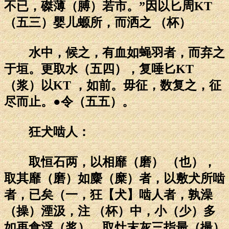
不已，磔薄（膊）若市。”因以匕周KT
（五三）婴儿螈所，而洒之 （杯）
水中，候之，有血如蝇羽者，而弃之
于垣。更取水（五四），复唾匕KT
（浆）以KT ，如前。毋征，数复之，征
尽而止。●令（五五）。
狂犬啮人：
取恒石两，以相靡（磨） （也），
取其靡（磨）如麋（糜）者，以敷犬所啮
者，已矣（一，狂【犬】啮人者，孰澡
（操）湮汲，注 （杯）中，小（少）多
如再食浮（浆），取灶末灰三指最（撮）