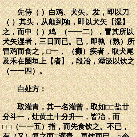
先侍（ ）白鸡、犬矢。发，即以刀
（ ）其头，从颠到项，即以犬矢【湿】
之，而中（ ）鸡□（一一二），冒其所以
犬矢湿者，三日而已。已，即孰（熟）所
冒鸡而食之，□一， （癫）疾者，取犬尾
及禾在圈垣上【者】，段冶，湮汲以饮之
（一一四）。
白处方：
取灌青，其一名灌曾，取如□□盐廿
分斗一，灶黄土十分升一，皆冶，而
□□（一一五）指，而先食饮之。不已，
有（又）复之而□灌青，再饮而已。○令