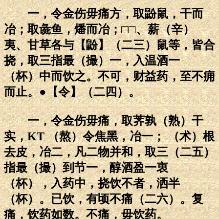
一，令金伤毋痛方，取鼢鼠，干而
冶；取彘鱼，燔而冶；□□、薪（辛）
夷、甘草各与【鼢】（二三）鼠等，皆合
挠，取三指最（撮）一，入温酒一
（杯）中而饮之。不可，财益药，至不痈
而止。●【令】（二四）。
一，令金伤毋痛，取荠孰（熟）干
实，KT （熬）令焦黑，冶一； （术）根
去皮，冶二，凡二物并和，取三（二五）
指最（撮）到节一，醇酒盈一衷
（杯），入药中，挠饮不者，洒半
（杯）。已饮，有顷不痛（二六）。复
痛，饮药如数。不痛，毋饮药。