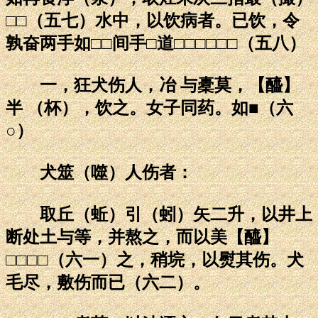
□□（五七）水中，以饮病者。已饮，令
孰奋两手如□□间手□道□□□□□□（五八）
一，狂犬伤人，冶 与橐莫，【醯】
半 （杯），饮之。女子同药。如■（六
○）
犬筮（噬）人伤者：
取丘（蚯）引（蚓）矢二升，以井上
断处土与等，并熬之，而以美【醯】
□□□□（六一）之，稍垸，以熨其伤。犬
毛尽，敷伤而已（六二）。