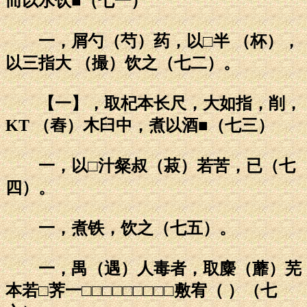
而以水饮■（七一）
一，屑勺（芍）药，以□半 （杯），
以三指大 （撮）饮之（七二）。
【一】，取杞本长尺，大如指，削，
KT （舂）木臼中，煮以酒■（七三）
一，以□汁粲叔（菽）若苦，已（七
四）。
一，煮铁，饮之（七五）。
一，禺（遇）人毒者，取麋（蘼）芜
本若□荠一□□□□□□□□□敷宥（ ）（七