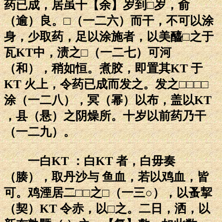
药已成，居虽十【余】岁到□岁，俞
（逾）良。□（一二六）而干，不可以涂
身，少取药，足以涂施者，以美醯□之于
瓦KT中，渍之□（一二七）可河
（和），稍如恒。煮胶，即置其KT 于
KT 火上，令药已成而发之。发之□□□□
涂（一二八），冥（幂）以布，盖以KT
，县（悬）之阴燥所。十岁以前药乃干
（一二九）。
一白KT ：白KT 者，白毋奏
（腠），取丹沙与 鱼血，若以鸡血，皆
可。鸡湮居二□□之□（一三○），以蚤挈
（契）KT 令赤，以□之。二日，洒，以