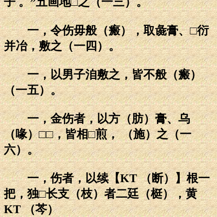
子 。”五画地□之（一三）。
一，令伤毋般（瘢），取彘膏、□衍
并冶，敷之（一四）。
一，以男子洎敷之，皆不般（瘢）
（一五）。
一，金伤者，以方（肪）膏、乌
（喙）□□，皆相□煎， （施）之（一
六）。
一，伤者，以续【KT （断）】根一
把，独□长支（枝）者二廷（梃），黄
KT （芩）