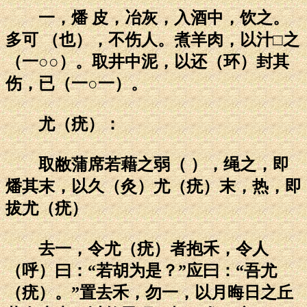
一，燔 皮，冶灰，入酒中，饮之。
多可 （也），不伤人。煮羊肉，以汁□之
（一○○）。取井中泥，以还（环）封其
伤，已（一○一）。
尤（疣）：
取敝蒲席若藉之弱（ ），绳之，即
燔其末，以久（灸）尤（疣）末，热，即
拔尤（疣）
去一，令尤（疣）者抱禾，令人
（呼）曰：“若胡为是？”应曰：“吾尤
（疣）。”置去禾，勿一，以月晦日之丘