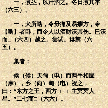
一，煮茎，以汁洒之。冬日煮其本
（六三）。
一，犬所啮，令毋痛及易瘳方，令
【啮】者卧，而令人以酒财沃其伤。已沃
而□（六四）越之。尝试。毋禁（六
五）。
巢者：
侯（候）天甸（电）而两手相靡
（摩），乡（向）甸（电）祝之，
曰：“东方之王，西方□□□□主冥冥人
星。”二七而□（六六）。