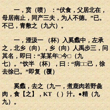
一，贲（喷） ：“伏食，父居北在，
母居南止，同产三夫，为人不德。”已。
不已，青敷之（九六）。
一，湮汲一 （杯）入奚蠡中，左承
之，北乡（向），乡（向）人禹步三，问
其名，即曰：“某某年□今□（九
七）。”饮半 （杯），曰：“病□□己，徐
去徐已。”即复（覆）
奚蠡，去之（九一，煮鹿肉若野彘
肉，食【之】，KT （ ）汁。●精（九
九）。