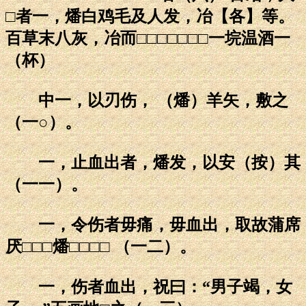
□者一，燔白鸡毛及人发，冶【各】等。
百草末八灰，冶而□□□□□□□一垸温酒一
（杯）
中一，以刃伤， （燔）羊矢，敷之
（一○）。
一，止血出者，燔发，以安（按）其
（一一）。
一，令伤者毋痛，毋血出，取故蒲席
厌□□□燔□□□□ （一二）。
一，伤者血出，祝曰：“男子竭，女