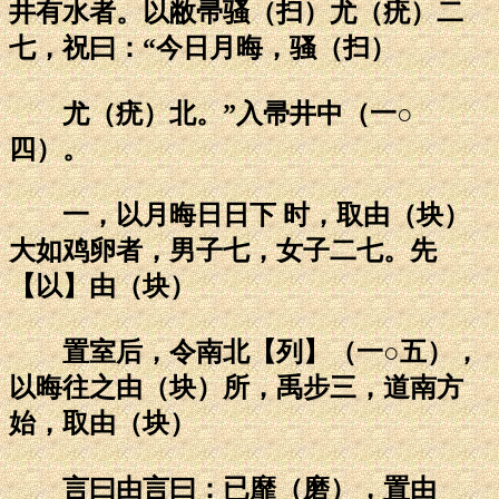
井有水者。以敝帚骚（扫）尤（疣）二
七，祝曰：“今日月晦，骚（扫）
尤（疣）北。”入帚井中（一○
四）。
一，以月晦日日下 时，取由（块）
大如鸡卵者，男子七，女子二七。先
【以】由（块）
置室后，令南北【列】（一○五），
以晦往之由（块）所，禹步三，道南方
始，取由（块）
言曰由言曰：已靡（磨），置由