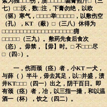
絮为独□□□伤，渍□□□□□彘膏煎汁□（三
七）□□沃，数□注，下膏勿绝，以欧
（驱）寒气，□□□□举□□□□□，以敷伤空
（孔），KT （蔽）□（三八）休得为
□□□□□□□□□□□□□□□□□□□□痈
□□□□□（三九）。敷药先食后食次
（恣）。毋禁，【毋】时。□ 不□□□尽
□（四○）。
一，伤而颈（痉）者，小KT 一犬，
与薛（ ）半斗，毋去其足，以□并盛，渍
井KT□□□（四一）出之，阴干百日。即
有颈（痉）者，冶，以三指一撮，和以温
酒一（杯），饮之（四二）。