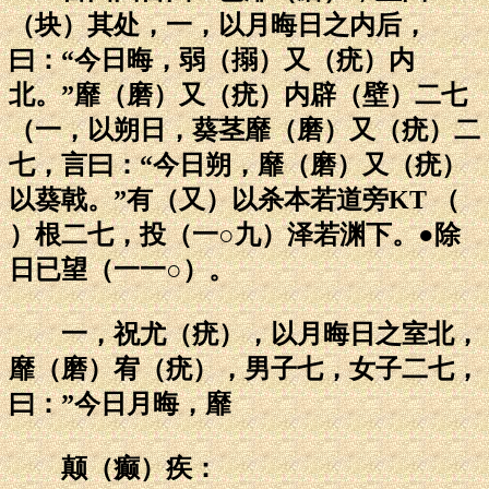
（块）其处，一，以月晦日之内后，
曰：“今日晦，弱（搦）又（疣）内
北。”靡（磨）又（疣）内辟（壁）二七
（一，以朔日，葵茎靡（磨）又（疣）二
七，言曰：“今日朔，靡（磨）又（疣）
以葵戟。”有（又）以杀本若道旁KT （
）根二七，投（一○九）泽若渊下。●除
日已望（一一○）。
一，祝尤（疣），以月晦日之室北，
靡（磨）宥（疣），男子七，女子二七，
曰：”今日月晦，靡
颠（癫）疾：