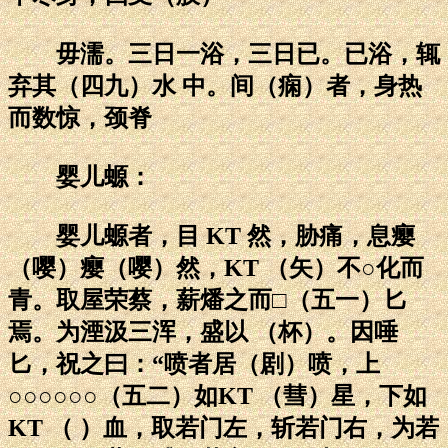
毋濡。三日一浴，三日已。已浴，辄
弃其（四九）水 中。间（痫）者，身热
而数惊，颈脊
婴儿螈：
婴儿螈者，目 KT 然，胁痛，息瘿
（嘤）瘿（嘤）然，KT （矢）不○化而
青。取屋荣蔡，薪燔之而□（五一）匕
焉。为湮汲三浑，盛以 （杯）。因唾
匕，祝之曰：“喷者居（剧）喷，上
○○○○○○（五二）如KT （彗）星，下如
KT （ ）血，取若门左，斩若门右，为若