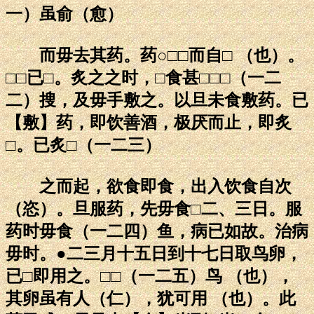
一）虽俞（愈）
而毋去其药。药○□□而自□ （也）。
□□已□。炙之之时，□食甚□□□（一二
二）搜，及毋手敷之。以旦未食敷药。已
【敷】药，即饮善酒，极厌而止，即炙
□。已炙□（一二三）
之而起，欲食即食，出入饮食自次
（恣）。旦服药，先毋食□二、三日。服
药时毋食（一二四）鱼，病已如故。治病
毋时。●二三月十五日到十七日取鸟卵，
已□即用之。□□（一二五）鸟 （也），
其卵虽有人（仁），犹可用 （也）。此