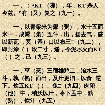
一， ：“KT （嗟），年，KT 杀人
今兹。”有（又）复之（九一）。
一，以青梁米为鬻（粥），水十五而
米一，成鬻（粥）五斗，出，扬去气，盛
以新瓦 ，冥（幂）口以布三□（九二），
即封涂（ ）浓二寸，燔，令泥尽火而KT
（ ）之，己（九三）。
一，亨（烹）三宿雄鸡二，洎水三
斗，孰（熟）而出，及汁更洎，以食□逆
下。炊五KT （ ）、兔□（九四）肉陀
（他） 中，稍沃以汁，令下盂中，孰
（熟），饮汁（九五）。