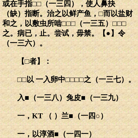
或在手指□□（一三四），使人鼻抉
（缺）指断。治之以鲜产鱼，□而以盐财
和之，以敷虫所啮□□□（一三五）□□□
之。病已，止。尝试，毋禁。【●】令
（一三六）。
【□者】：
□□以 一入卵中□□□□之（一三七）。
入■（一三八）兔皮■（一三九）
一，KT （ ）兰■（一四○）
一，以淳酒■（一四一）