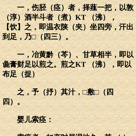
一，伤胫（痉）者，择薤一把，以敦
（淳）酒半斗者（煮）KT （沸），
【饮】之，即温衣陕（夹）坐四旁，汗出
到足，乃□（四三）。
一，冶黄黔（芩）、甘草相半，即以
彘膏财足以煎之。煎之KT （沸），即以
布足（捉）
之，予（抒）其汁，□敷□（四
四）。
婴儿索痉：