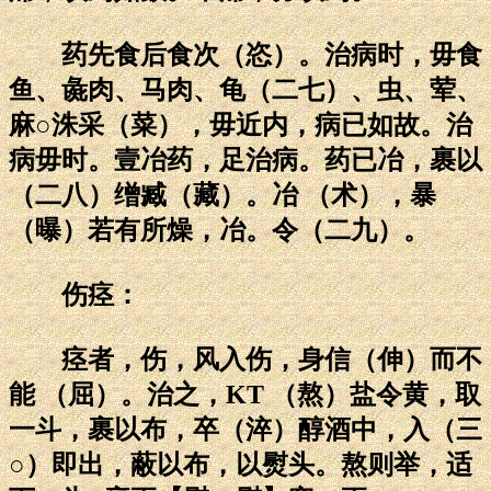
药先食后食次（恣）。治病时，毋食
鱼、彘肉、马肉、龟（二七）、虫、荤、
麻○洙采（菜），毋近内，病已如故。治
病毋时。壹冶药，足治病。药已冶，裹以
（二八）缯臧（藏）。冶 （术），暴
（曝）若有所燥，冶。令（二九）。
伤痉：
痉者，伤，风入伤，身信（伸）而不
能 （屈）。治之，KT （熬）盐令黄，取
一斗，裹以布，卒（淬）醇酒中，入（三
○）即出，蔽以布，以熨头。熬则举，适