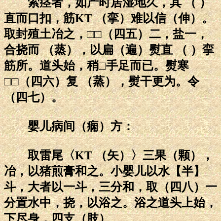
索痉者，如产时居湿地久，其 （ ）
直而口扣，筋KT （挛）难以信（伸）。
取封殖土冶之，□□（四五）二，盐一，
合挠而 （蒸），以扁（遍）熨直 （ ）挛
筋所。道头始，稍□手足而已。熨寒
□□（四六）复 （蒸），熨干更为。令
（四七）。
婴儿病间（痫）方：
取雷尾〈KT （矢）〉三果（颗），
冶，以猪煎膏和之。小婴儿以水【半】
斗，大者以一斗，三分和，取（四八）一
分置水中，挠，以浴之。浴之道头上始，
下尽身，四支（肢）