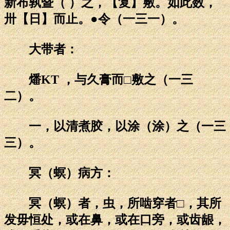
新布孰暨（ ）之，【复】敷。如此数，
卅【日】而止。●令（一三一）。
大带者：
燔KT ，与久膏而□敷之（一三
二）。
一，以清煮胶，以涂（涂）之（一三
三）。
冥（螟）病方：
冥（螟）者，虫，所啮穿者□，其所
发毋恒处，或在鼻，或在口旁，或齿龈，