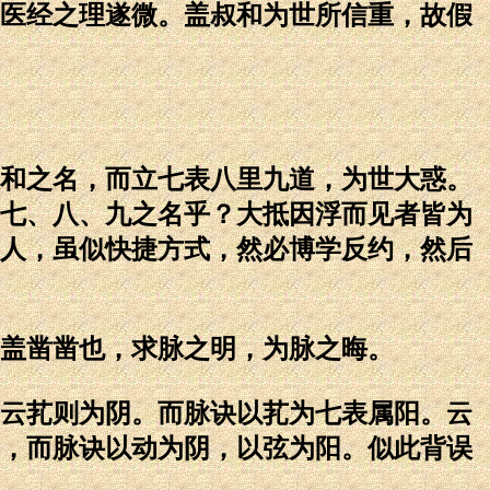
医经之理遂微。盖叔和为世所信重，故假
和之名，而立七表八里九道，为世大惑。
七、八、九之名乎？大抵因浮而见者皆为
人，虽似快捷方式，然必博学反约，然后
盖凿凿也，求脉之明，为脉之晦。
云芤则为阴。而脉诀以芤为七表属阳。云
，而脉诀以动为阴，以弦为阳。似此背误