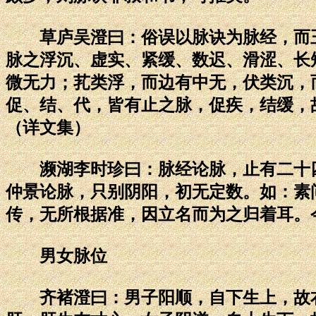
草庐吴澄曰：俗误以脉诀为脉经，而王
脉之浮沉、虚实、紧缓、数迟、滑涩、长
微无力；芤类浮，而边有中无，伏类沉，
促、结、代，皆有止之脉，促疾，结缓，
（详文集）
濒湖李时珍曰：脉经论脉，止有二十四
仲景论脉，只别阴阳，初无定数。如：素
传，无所根据准，因立名而为之归着耳。
男女脉位
齐褚澄曰：男子阳顺，自下生上，故右