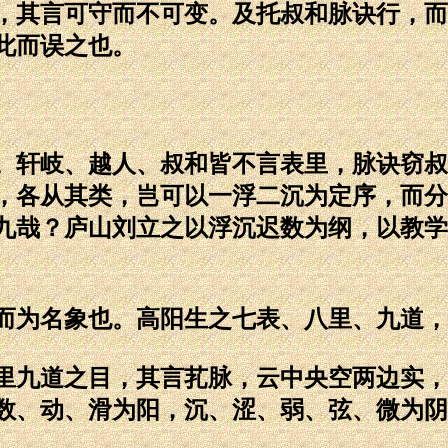
其言可守而不可变。及托叔和脉诀行，而
此而误之也。
轩岐、越人、叔和皆不言表里，脉诀窃叔
，各从其类，岂可以一浮二沉为定序，而分
九哉？庐山刘立之以浮沉迟数为纲，以教学
为名象也。高阳生之七表、八里、九道，
九道之目，其言芤脉，云中央空两边实，
数、动、滑为阳，沉、涩、弱、弦、微为阴