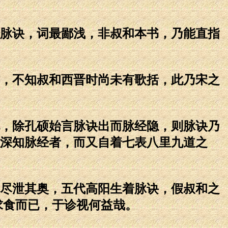
脉诀，词最鄙浅，非叔和本书，乃能直指
，不知叔和西晋时尚未有歌括，此乃宋之
，除孔硕始言脉诀出而脉经隐，则脉诀乃
深知脉经者，而又自着七表八里九道之
尽泄其奥，五代高阳生着脉诀，假叔和之
求食而已，于诊视何益哉。