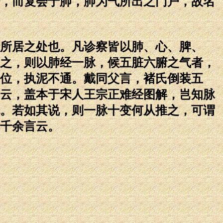
，而复会于肺，肺为气所出之门户，故名
所居之处也。凡诊察皆以肺、心、脾、
之，则以肺经一脉，候五脏六腑之气者，
位，执泥不通。戴同父言，褚氏倒装五
云，盖本于宋人王宗正难经图解，岂知脉
。若如其说，则一脉十变何从推之，可谓
千余言云。