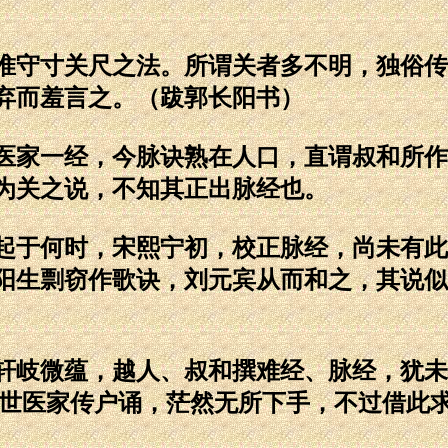
守寸关尺之法。所谓关者多不明，独俗传
弃而羞言之。（跋郭长阳书）
家一经，今脉诀熟在人口，直谓叔和所作
为关之说，不知其正出脉经也。
于何时，宋熙宁初，校正脉经，尚未有此
阳生剽窃作歌诀，刘元宾从而和之，其说似
岐微蕴，越人、叔和撰难经、脉经，犹未
，世医家传户诵，茫然无所下手，不过借此