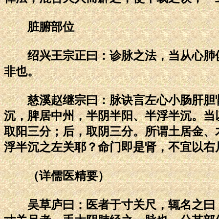
脏腑部位
绍兴王宗正曰：诊脉之法，当从心肺俱
非也。
慈溪赵继宗曰：脉诀言左心小肠肝胆肾
沉，脾居中州，半阴半阳、半浮半沉。当
取阳三分；后，取阴三分。所谓土居金、
浮半沉之左关耶？命门即是肾，不宜以右
（详儒医精要）
吴草庐曰：医者于寸关尺，辄名之曰：