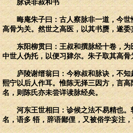
脉诀非叔和书
晦庵朱子曰：古人察脉非一道，今世惟
高骨为关。然世之高医，以其书赝，遂委
东阳柳贯曰：王叔和撰脉经十卷，为医
中世人伪托，以便习肄尔。朱子取其高骨
庐陵谢缙翁曰：今称叔和脉诀，不知起
熙宁以后人作耳。惟陈无择三因方，言高
名，则陈氏亦未尝详读脉经矣。
河东王世相曰：诊候之法不易精也。轩
名，语多 牾，辞语鄙俚，又被俗学妄注