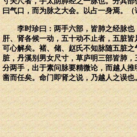
寸关尺者，手太阴肺经之一脉也。分其部
曰气口，而为脉之大会。以占一身焉。（
李时珍曰：两手六部，皆肺之经脉也，
肝、肾各候一动，五十动不止者，五脏皆
可心解矣。褚、储、赵氏不知脉随五脏之
脏，丹溪别男女尺寸，草庐明三部皆肺，
分两手，出于素问脉要精微论，而越人推
凿而任矣。命门即肾之说，乃越人之误也