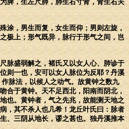
为脾，生左尺肺，肺生右寸肾，肾生右关
殊涂，男生而复，女生而仰；男则左旋，
之极上；形气既异，脉行于形气之间，岂
尺脉盛弱解之，褚氏又以女人心、肺诊于
位则一也，安可以女人脉位为反耶？丹溪
，作脉法，以候人之动气。故黄钟之数九
吻合于黄钟。天不足西北，阳南而阴北，
地也。黄钟者，气之先兆，故能测天地之
病，其不杀人也几希！龙丘叶氏曰：脉者
生、三阴从地长，谬之甚也。独丹溪推本