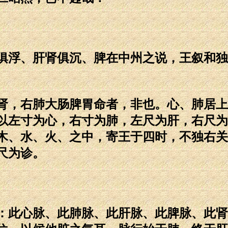
浮、肝肾俱沉、脾在中州之说，王叙和独
，右肺大肠脾胃命者，非也。心、肺居上
以左寸为心，右寸为肺，左尺为肝，右尺为
木、水、火、之中，寄王于四时，不独右关
尺为诊。
此心脉、此肺脉、此肝脉、此脾脉、此肾