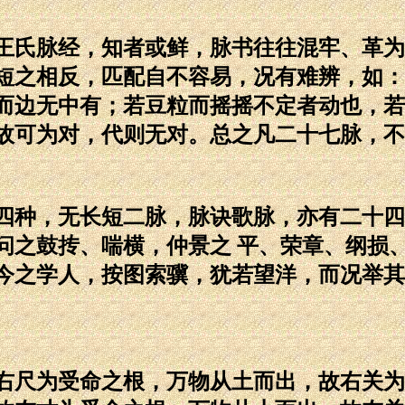
氏脉经，知者或鲜，脉书往往混牢、革为
短之相反，匹配自不容易，况有难辨，如：
而边无中有；若豆粒而摇摇不定者动也，若
故可为对，代则无对。总之凡二十七脉，不
种，无长短二脉，脉诀歌脉，亦有二十四
问之鼓抟、喘横，仲景之 平、荣章、纲损
今之学人，按图索骥，犹若望洋，而况举其
尺为受命之根，万物从土而出，故右关为