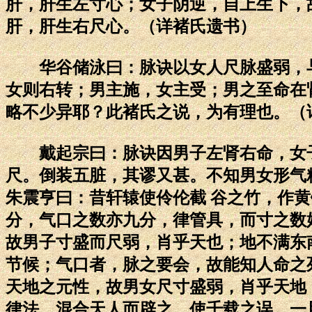
肝，肝生左寸心；女子阴逆，自上生下，
肝，肝生右尺心。（详褚氏遗书）
华谷储泳曰：脉诀以女人尺脉盛弱，与
女则右转；男主施，女主受；男之至命在
略不少异耶？此褚氏之说，为有理也。（
戴起宗曰：脉诀因男子左肾右命，女子
尺。倒装五脏，其谬又甚。不知男女形气
朱震亨曰：昔轩辕使伶伦截 谷之竹，作
分，气口之数亦九分，律管具，而寸之数
故男子寸盛而尺弱，肖乎天也；地不满东
节候；气口者，脉之要会，故能知人命之
天地之元性，故男女尺寸盛弱，肖乎天地
律法，混合天人而辟之，使千载之误，一