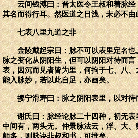
云间钱溥曰：晋太医令王叔和着脉经，
其名而得行耳。然医道之日浅，未必不由
七表八里九道之非
金陵戴起宗曰：脉不可以表里定名也。
脉之变化从阴阳生，但可以阴阳对待而言
表，因沉而见者皆为里，何拘于七、八、
能入脉妙，若以此自足，亦画矣。
撄宁滑寿曰：脉之阴阳表里，以对待而
谢氏曰：脉经论脉二十四种，初无表里
中间有，两头无。仲景脉法云，浮、大、
颇多，则脉诀非叔和书，可推矣。