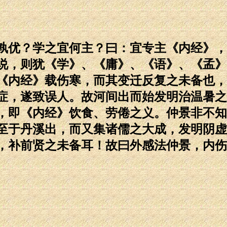
优？学之宜何主？曰：宜专主《内经》，
说，则犹《学》、《庸》、《语》、《孟》
《内经》载伤寒，而其变迁反复之未备也，
症，遂致误人。故河间出而始发明治温暑之
，即《内经》饮食、劳倦之义。仲景非不知
至于丹溪出，而又集诸儒之大成，发明阴虚
，补前贤之未备耳！故曰外感法仲景，内伤