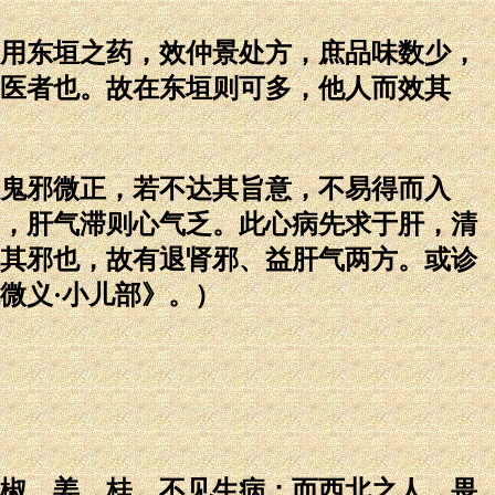
用东垣之药，效仲景处方，庶品味数少，
医者也。故在东垣则可多，他人而效其
鬼邪微正，若不达其旨意，不易得而入
，肝气滞则心气乏。此心病先求于肝，清
其邪也，故有退肾邪、益肝气两方。或诊
微义·小儿部》。）
椒、姜、桂，不见生病；而西北之人，畏