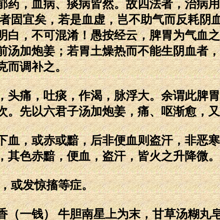
郁药，血病、痰病皆然。故四法者，治病用
虚者固宜矣，若是血虚，岂不助气而反耗阴
明白，不可混淆！愚按经云，脾胃为气血之
前汤加炮姜；若胃土燥热而不能生阴血者，
克而调补之。
头痛，吐痰，作渴，脉浮大。余谓此脾胃
次。先以六君子汤加炮姜，痛、呕渐愈，又
血，或赤或黯，后非便血则盗汗，非恶寒
，其色赤黯，便血，盗汗，皆火之升降微。
，或发惊搐等症。
麝香（一钱） 牛胆南星上为末，甘草汤糊丸