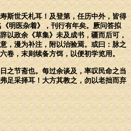
寿斯世夭札耳！及登第，任历中外，皆得
名《明医杂着》，刊行有年矣。厥问答拟
辞以政余《草集》未及成书，疆而后可，
意，漫为补注，附以治验焉。或曰：脉之
六卷，末则续备方饵，以便初学览用。
日之节斋也。每过余谈及，率叹民命之当
弗足采择耳！大方其教之，勿以老拙而弃