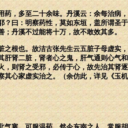
药，多至二十余味。丹溪云：余每治病，
耶？曰：明察药性，莫如东垣，盖所谓圣于
善；丹溪不过能将十万，故不敢效其多。
之根也。故洁古张先生云五脏子母虚实，
其肝肾二脏，肾者心之鬼，肝气通则心气和
火，则肾之受邪，必传于心，故先治其肾逐
察其心家虚实治之。（余仿此，详见《玉机
气寒，可服温药。然今东南之人，常服胡