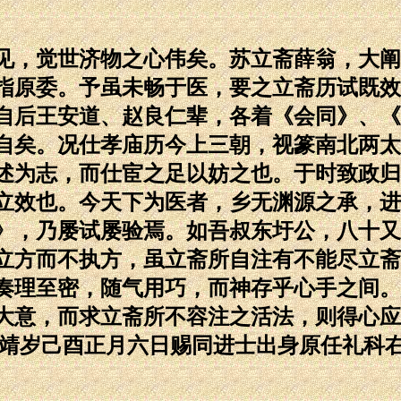
，觉世济物之心伟矣。苏立斋薛翁，大阐
指原委。予虽未畅于医，要之立斋历试既效
自后王安道、赵良仁辈，各着《会同》、《
自矣。况仕孝庙历今上三朝，视篆南北两太
述为志，而仕宦之足以妨之也。于时致政归
立效也。今天下为医者，乡无渊源之承，进
》，乃屡试屡验焉。如吾叔东圩公，八十又
立方而不执方，虽立斋所自注有不能尽立斋
奏理至密，随气用巧，而神存乎心手之间。
大意，而求立斋所不容注之活法，则得心应
嘉靖岁己酉正月六日赐同进士出身原任礼科