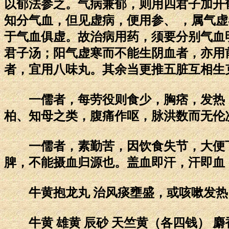
以郁法参之。气病兼郁，则用四君子加开
知分气血，但见虚病，便用参、 ，属气
于气血俱虚。故治病用药，须要分别气血
君子汤；阳气虚寒而不能生阴血者，亦用
者，宜用八味丸。其余当更推五脏互相生
一儒者，每劳役则食少，胸痞，发热，
柏、知母之类，腹痛作呕，脉洪数而无伦
一儒者，素勤苦，因饮食失节，大便下
脾，不能摄血归源也。盖血即汗，汗即血
牛黄抱龙丸 治风痰壅盛，或咳嗽发热
牛黄 雄黄 辰砂 天竺黄（各四钱） 