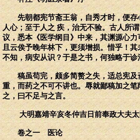
先朝都宪节斋王翁，自秀才时，便存心
人心；至于人之 疾，治无不验。古人所
议，悉本《医学纲目》中来，其渊源心力
且云俟予晚年林下，更须增损。惜乎！其
不知，病安从识？于是之书，何独略于诊
稿虽苟完，颇多简赘之失，适总宪及斋
重，而药之不可不讲也。辱就鄙稿加之笔
之，曰不足与之言。
大明嘉靖辛亥冬仲吉日前奉政大夫太
卷之一 医论