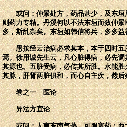
或问：仲景处方，药品甚少，及东垣用
则药力专精。丹溪何以不法东垣而效仲景
多，斯乱杂矣。东垣如韩信将兵，多多益
愚按经云治病必求其本，本于四时五脏
焉。徐用诚先生云，凡心脏得病，必先调
其源也。五脏受病，必传其所胜。水能胜
其脉，肝肾两脏俱和，而心自主疾，然后
卷之一 医论
异法方宜论
或问：人言东南气热，可服寒药：西北