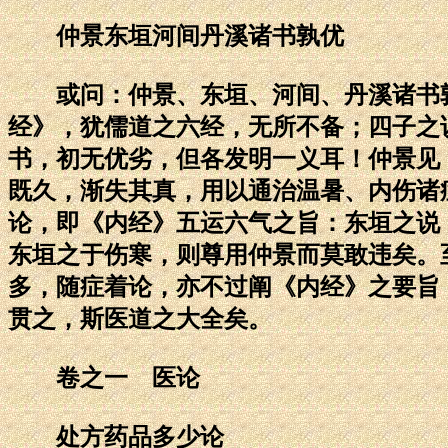
仲景东垣河间丹溪诸书孰优
或问：仲景、东垣、河间、丹溪诸书孰
经》，犹儒道之六经，无所不备；四子之
书，初无优劣，但各发明一义耳！仲景见
既久，渐失其真，用以通治温暑、内伤诸
论，即《内经》五运六气之旨：东垣之说
东垣之于伤寒，则尊用仲景而莫敢违矣。
多，随症着论，亦不过阐《内经》之要旨
贯之，斯医道之大全矣。
卷之一 医论
处方药品多少论