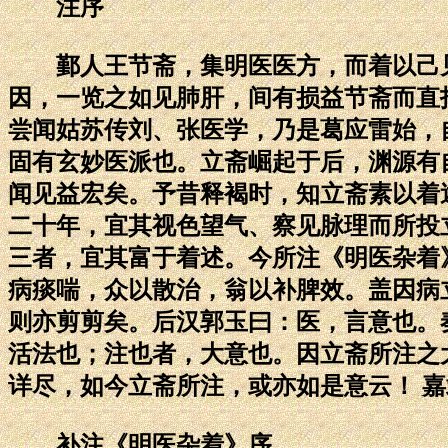
注序
鄞人王节斋，集明医医方，而着以己见
因，一览之如见肺肝，间有损益节斋而直
尝闻姑苏传刘、张医学，乃是葛应雷始，
固有玄妙医派也。立斋崛起于后，渊源有
闻见益宏矣。予昔释褐时，知立斋素以着
二十年，宜其视色望气、察见脉理而所投
三者，宜其富于着述。今所注《明医杂着
病痰喘，众以散治，翁以补脾效。盖因病
则亦剪剪矣。后汉郭玉曰：医，言意也。
活法也；注也者，大意也。因立斋所注之
详尽，如今立斋所注，或亦如是意云！ 
补注《明医杂着》序