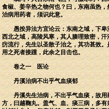
食椒、姜辛热之物何也？曰，东南虽热，
治病用药者，须识此意。
愚按异法方宜论云：东南之域，下卑湿
西北之域，高陵风寒，其人腠理致密，汗
疠流行，先生以圣散子治之，其功甚效。
用之死者接踵，此余之目击也。
卷之一 医论
丹溪治病不出乎气血痰郁
丹溪先生治病，不出乎气血痰，故用药
方，曰越鞠丸。盖气、血、痰三病，多有