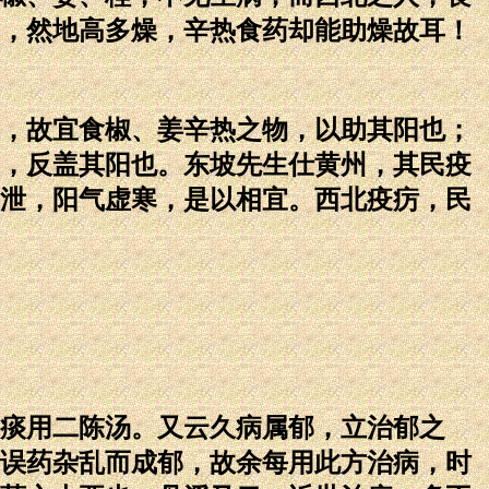
，然地高多燥，辛热食药却能助燥故耳！
，故宜食椒、姜辛热之物，以助其阳也；
，反盖其阳也。东坡先生仕黄州，其民疫
泄，阳气虚寒，是以相宜。西北疫疠，民
痰用二陈汤。又云久病属郁，立治郁之
误药杂乱而成郁，故余每用此方治病，时