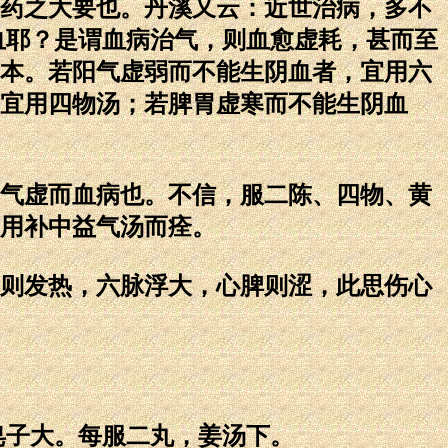
药之大要也。丹溪又云：近世治病，多不
血耶？是谓血病治气，则血愈虚耗，甚而至
本。若阳气虚弱而不能生阴血者，宜用六
宜用四物汤；若脾胃虚寒而不能生阴血
气虚而血病也。不信，服二陈、四物、黄
用补中益气汤而痊。
则发热，六脉浮大，心脾则涩，此思伤心
皂子大。每服二丸，姜汤下。