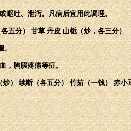
或呕吐、泄泻。凡病后宜用此调理。
（各五分） 甘草 丹皮 山栀（炒，各三分）
服。
血，胸膈疼痛等症。
炒） 续断（各五分） 竹茹（一钱） 赤小