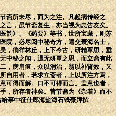
节斋所未尽，而为之注。凡起病传经之
之言，虽节斋复生，亦当视为忠告友矣。
医韵》、《药要》等书，世所宝藏，则苏
医院，必尽阅中秘奇方，遍交寰海名士，
吴，徜徉林丘，上下今古，研精覃思，垂
无中秘之闻，退无研覃之思，而立斋有此
二，病肩疽，众以消治，翁以补肾效，又
所自用者，若求立斋者，止以所注方焉，
意可得而解。口不可得而言。盖意也者，
手，所存者神矣。昔节斋为《杂着》而不
右给事中征仕郎海盐海石钱薇拜撰