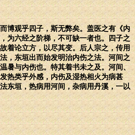
而博观乎四子，斯无弊矣。盖医之有《内
，为六经之阶梯，不可缺一者也。四子之
故着论立方，以尽其变。后人宗之，传用
法，东垣出而始发明治内伤之法。河间之
温暑与内伤也。特其着书未之及。河间、
发热类乎外感，内伤及湿热相火为病甚
法东垣，热病用河间，杂病用丹溪，一以