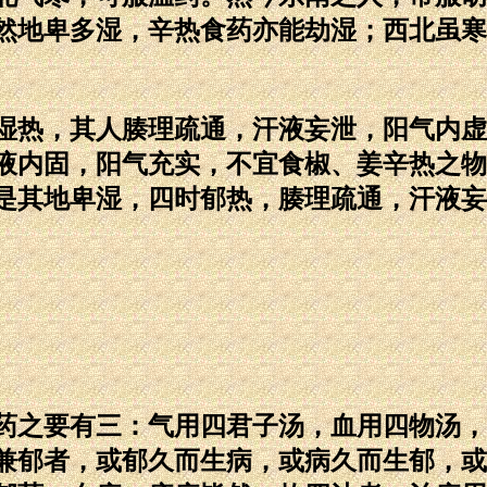
然地卑多湿，辛热食药亦能劫湿；西北虽寒
热，其人腠理疏通，汗液妄泄，阳气内虚
液内固，阳气充实，不宜食椒、姜辛热之物
是其地卑湿，四时郁热，腠理疏通，汗液妄
之要有三：气用四君子汤，血用四物汤，
兼郁者，或郁久而生病，或病久而生郁，或