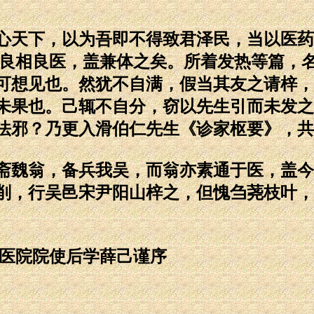
天下，以为吾即不得致君泽民，当以医药
谓良相良医，盖兼体之矣。所着发热等篇，
可想见也。然犹不自满，假当其友之请梓，
未果也。己辄不自分，窃以先生引而未发之
法邪？乃更入滑伯仁先生《诊家枢要》，共
魏翁，备兵我吴，而翁亦素通于医，盖今
削，行吴邑宋尹阳山梓之，但愧刍荛枝叶，
医院院使后学薛己谨序