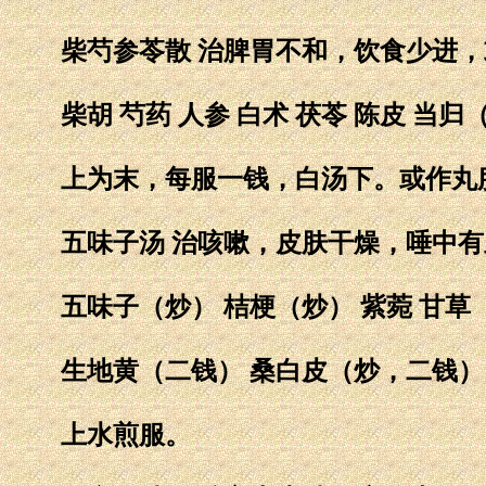
柴芍参苓散 治脾胃不和，饮食少进，
柴胡 芍药 人参 白术 茯苓 陈皮 当归
上为末，每服一钱，白汤下。或作丸
五味子汤 治咳嗽，皮肤干燥，唾中有
五味子（炒） 桔梗（炒） 紫菀 甘草（
生地黄（二钱） 桑白皮（炒，二钱）
上水煎服。