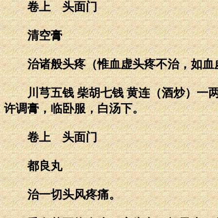
卷上 头面门
清空膏
治诸般头疼（惟血虚头疼不治，如血虚
川芎五钱 柴胡七钱 黄连（酒炒）一两 
许调膏，临卧服，白汤下。
卷上 头面门
都良丸
治一切头风疼痛。