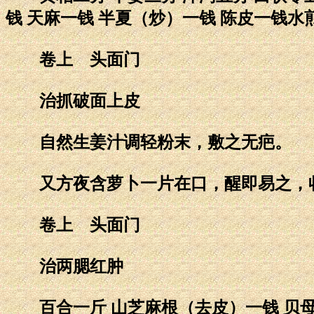
钱 天麻一钱 半夏（炒）一钱 陈皮一钱水
卷上 头面门
治抓破面上皮
自然生姜汁调轻粉末，敷之无疤。
又方夜含萝卜一片在口，醒即易之，
卷上 头面门
治两腮红肿
百合一斤 山芝麻根（去皮）一钱 贝母