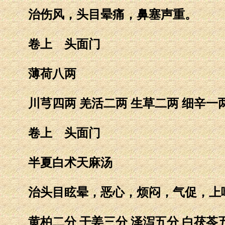
治伤风，头目晕痛，鼻塞声重。
卷上 头面门
薄荷八两
川芎四两 羌活二两 生草二两 细辛一两
卷上 头面门
半夏白术天麻汤
治头目眩晕，恶心，烦闷，气促，上喘
黄柏二分 干姜三分 泽泻五分 白茯苓五分