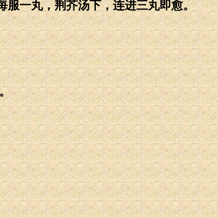
服一丸，荆芥汤下，连进三丸即愈。
。