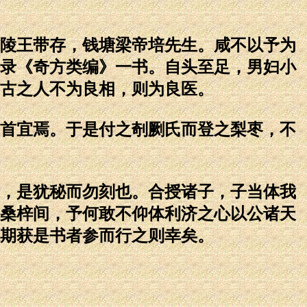
陵王带存，钱塘梁帝培先生。咸不以予为
录《奇方类编》一书。自头至足，男妇小
古之人不为良相，则为良医。
首宜焉。于是付之剞劂氏而登之梨枣，不
，是犹秘而勿刻也。合授诸子，子当体我
桑梓间，予何敢不仰体利济之心以公诸天
期获是书者参而行之则幸矣。