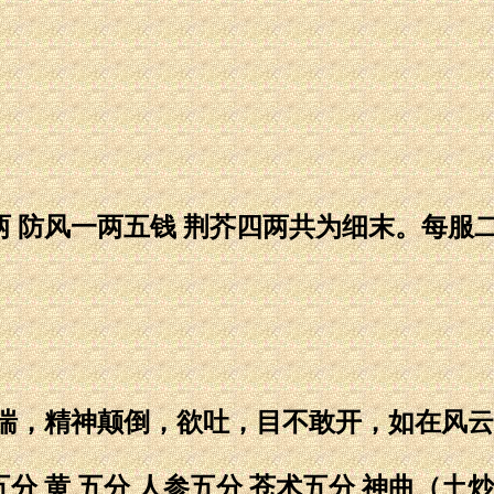
 防风一两五钱 荆芥四两共为细末。每服
，精神颠倒，欲吐，目不敢开，如在风云
 黄 五分 人参五分 苍术五分 神曲（土