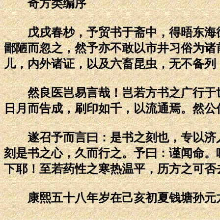
奇方类编序
戊戌春杪，予贸书于斋中，得晤东海徐
鄙陋而忽之，然予亦不敢以市井习俗为诸
儿，内外诸证，以及六畜昆虫，无不备列
然良医岂易言哉！岂若方书之广行于世
日月而告成，刷印如千，以流通焉。然公
遂召予而言曰：是书之刻也，专以济人
刻是书之心，久而行之。予曰：谨闻命。
下耶！至若药性之寒热温平，历方之可否
康熙五十八年岁在己亥初夏钱塘孙元