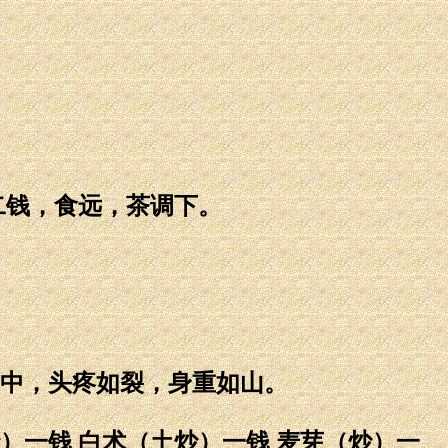
二钱，食远，茶调下。
中，头疼如裂，身重如山。
炒）一钱 白术（土炒）一钱 麦芽（炒）一