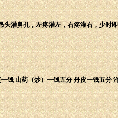
头灌鼻孔，左疼灌左，右疼灌右，少时即又
钱 山药（炒）一钱五分 丹皮一钱五分 泽