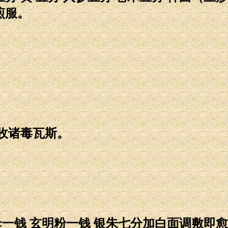
煎服。
收诸毒瓦斯。
一钱 玄明粉一钱 银朱七分加白面调敷即