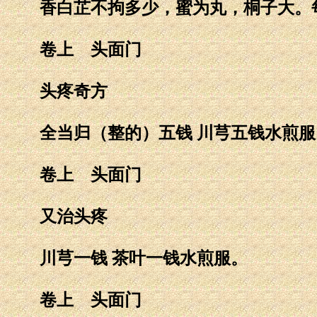
香白芷不拘多少，蜜为丸，桐子大。每
卷上 头面门
头疼奇方
全当归（整的）五钱 川芎五钱水煎服
卷上 头面门
又治头疼
川芎一钱 茶叶一钱水煎服。
卷上 头面门