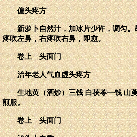
偏头疼方
新萝卜自然汁，加冰片少许，调匀。昂
疼吹左鼻，右疼吹右鼻，即愈。
卷上 头面门
治年老人气血虚头疼方
生地黄（酒炒）三钱 白茯苓一钱 山萸一
煎服。
卷上 头面门