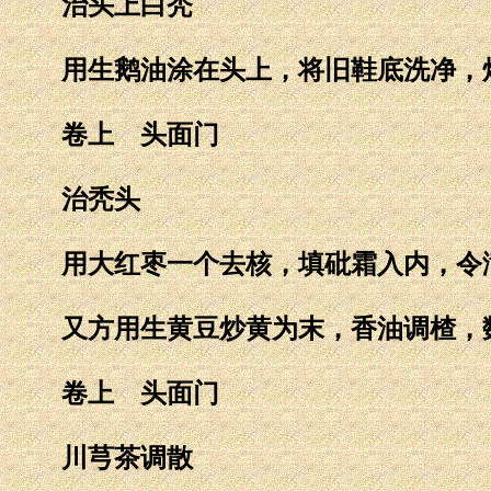
治头上白秃
用生鹅油涂在头上，将旧鞋底洗净，烤
卷上 头面门
治秃头
用大红枣一个去核，填砒霜入内，令满
又方用生黄豆炒黄为末，香油调楂，
卷上 头面门
川芎茶调散