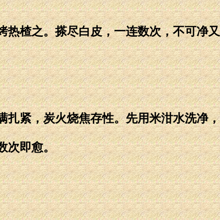
热楂之。搽尽白皮，一连数次，不可净又
扎紧，炭火烧焦存性。先用米泔水洗净，
数次即愈。