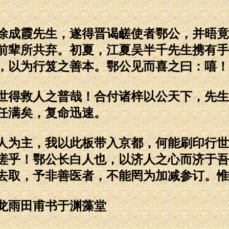
成霞先生，遂得晋谒鹾使者鄂公，并晤竟
前辈所共弃。初夏，江夏吴半千先生携有手
，以为行笈之善本。鄂公见而喜之曰：嘻！
得救人之普哉！合付诸梓以公天下，先生
任满矣，复命迅速。
为主，我以此板带入京都，何能刷印行世
嗟乎！鄂公长白人也，以济人之心而济于吾
去取，予非善医者，不能罔为加减参订。惟
龙雨田甫书于渊藻堂