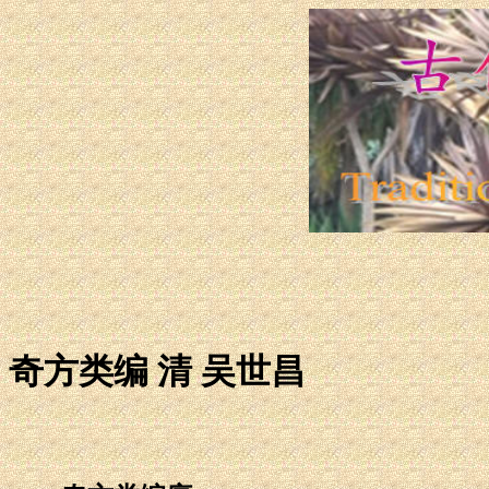
奇方类编 清 吴世昌