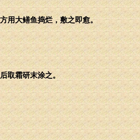
方用大鳝鱼捣烂，敷之即愈。
后取霜研末涂之。