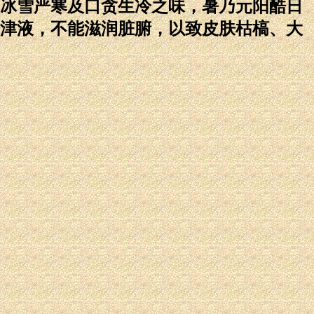
冰雪严寒及口贪生冷之味，暑乃元阳酷日
津液，不能滋润脏腑，以致皮肤枯槁、大