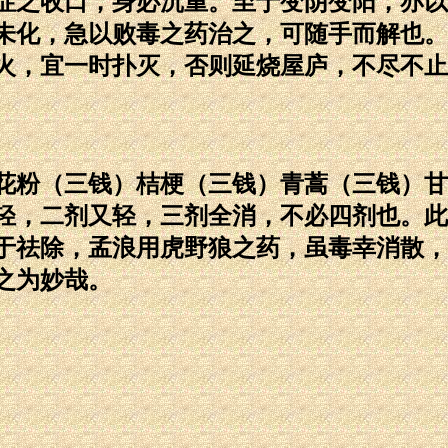
症之收口，身必沉重。至于变阴变阳，亦以
未化，急以败毒之药治之，可随手而解也。
火，宜一时扑灭，否则延烧屋庐，不尽不止
粉（三钱）桔梗（三钱）青蒿（三钱）甘
轻，二剂又轻，三剂全消，不必四剂也。此
于祛除，孟浪用虎野狼之药，虽毒幸消散，
之为妙哉。