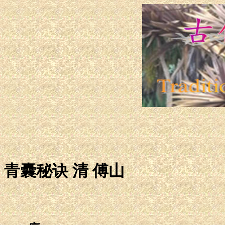
青囊秘诀 清 傅山