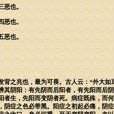
三恶也。
四恶也。
五恶也。
之兆也，最为可畏。古人云：“外大如豆
辨其阴阳：有先阴而后阳者，有先阳而后阴
阳者生，先阳而变阴者死。病症既殊，而何
，阴症之色必带黑。阳症之初起必痛，阴症