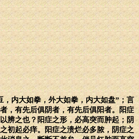
，内大如拳，外大如拳，内大如盘”；言
者，有先后俱阴者，有先后俱阳者。阳症
以辨之也？阳症之形，必高突而肿起；阴
之初起必痒。阳症之溃烂必多脓，阴症之