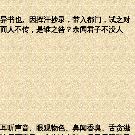
异书也。因挥汗抄录，带入都门，试之对
而人不传，是谁之咎？余闻君子不没人
耳听声音、眼观物色、鼻闻香臭、舌贪滋