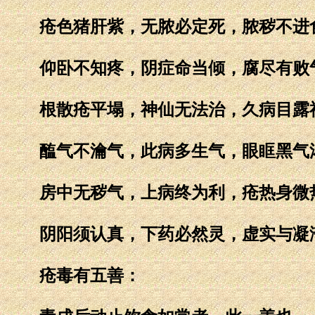
疮色猪肝紫，无脓必定死，脓秽不进
仰卧不知疼，阴症命当倾，腐尽有败
根散疮平塌，神仙无法治，久病目露
醢气不瀹气，此病多生气，眼眶黑气
房中无秽气，上病终为利，疮热身微
阴阳须认真，下药必然灵，虚实与凝
疮毒有五善：