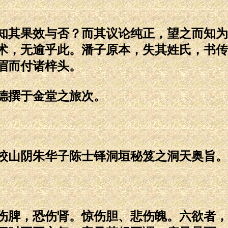
其果效与否？而其议论纯正，望之而知为
术，无逾乎此。潘子原本，失其姓氏，书传
眉而付诸梓头。
德撰于金堂之旅次。
山阴朱华子陈士铎洞垣秘笈之洞天奥旨。
脾，恐伤肾。惊伤胆、悲伤魄。六欲者，