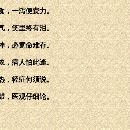
食，一泻便费力。
气，笑里终有泪。
神，必竟命难存。
浓，病人怕此逢。
热，轻症何须说。
滞，医观仔细论。