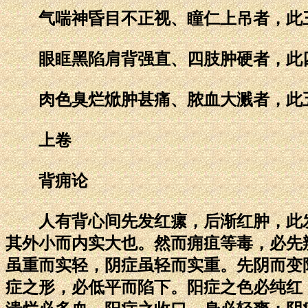
气喘神昏目不正视、瞳仁上吊者，此
眼眶黑陷肩背强直、四肢肿硬者，此
肉色臭烂焮肿甚痛、脓血大溅者，此
上卷
背痈论
人有背心间先发红瘰，后渐红肿，此发背
其外小而内实大也。然而痈疽等毒，必先
虽重而实轻，阴症虽轻而实重。先阴而变
症之形，必低平而陷下。阳症之色必纯红