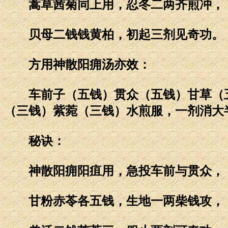
蒿草茜菊同上用，忍冬二两齐煎冲，
贝母二钱钱黄柏，初起三剂见奇功。
方用神散阳痈汤亦效：
车前子（五钱）贯众（五钱）甘草（五
（三钱）紫菀（三钱）水煎服，一剂消大
秘诀：
神散阳痈阳疽用，急投车前与贯众，
甘粉赤苓各五钱，生地一两柴钱攻，