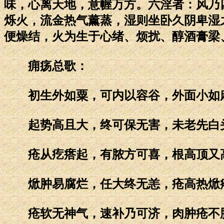
味，心离天地，意幄万方。六淫者：风乃
烁火，流金热气薰蒸，湿则坐卧久阴卑湿
便燥结，火为生于心绪、烦扰、醇酒膏梁
痈疡总歌：
初生外如粟，可内以容谷，外面小如
起势高且大，终可保无害，未老先白
疮从疙瘩起，有脓方可喜，根高顶又
焮肿易腐烂，任大终无恙，疮高热焮
疮软无神气，速补乃可济，肉肿疮不