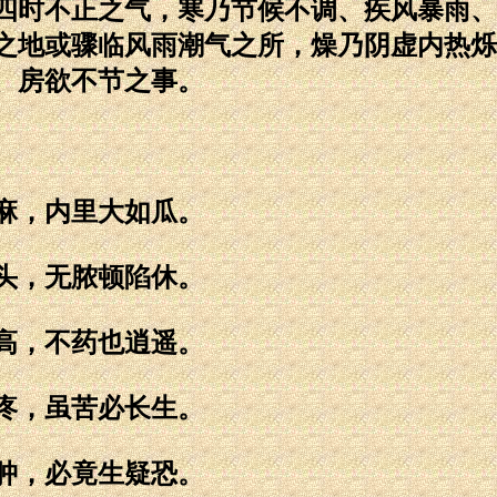
四时不正之气，寒乃节候不调、疾风暴雨、
之地或骤临风雨潮气之所，燥乃阴虚内热烁
、房欲不节之事。
麻，内里大如瓜。
头，无脓顿陷休。
高，不药也逍遥。
疼，虽苦必长生。
肿，必竟生疑恐。