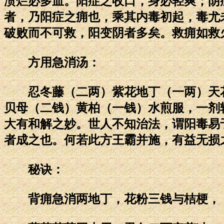
溃烂必多血。阳症之收口，身必轻爽；阴
者，乃阳症之痈也，乘其内毒初起，毒尤
破败而不可救，阳变阴者多矣。救痈如救
方用急消汤：
忍冬藤（二两）紫花地丁（一两）天花
贝母（二钱）黄柏（一钱）水煎服，一剂
大有和解之妙。世人不知治法，谓阳毒易
者成之也。何若此方王霸并施，有益无损
秘诀：
背痈急消两地丁，花粉三钱与桔梗，