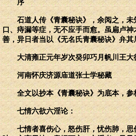
序
石道人传《青囊秘诀》，余阅之，未知
口、痔漏等症，无不应手而愈。虽扁卢神
善，异日者当以《无名氏青囊秘诀》弁其
大清雍正元年岁次癸卯巧月帆川王大
河南怀庆济源庙道张士学秘藏
全文以抄本《青囊秘诀》为底本，参校
七情六欲六淫论：
七情者喜伤心，怒伤肝，忧伤肺，思伤