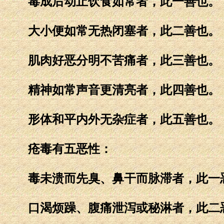
毒成后动止饮食如常者，此一善也。
大小便如常无热闭塞者，此二善也。
肌肉好恶分明不苦痛者，此三善也。
精神如常声音更清亮者，此四善也。
形体和平内外无杂症者，此五善也。
疮毒有五恶性：
毒未溃而先臭、鼻干而脉滞者，此一
口渴烦躁、腹痛泄泻或秘淋者，此二