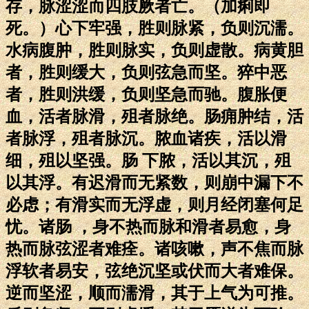
存，脉涩涩而四肢厥者亡。（加痢即
死。）心下牢强，胜则脉紧，负则沉濡。
水病腹肿，胜则脉实，负则虚散。病黄胆
者，胜则缓大，负则弦急而坚。猝中恶
者，胜则洪缓，负则坚急而驰。腹胀便
血，活者脉滑，殂者脉绝。肠痈肿结，活
者脉浮，殂者脉沉。脓血诸疾，活以滑
细，殂以坚强。肠 下脓，活以其沉，殂
以其浮。有迟滑而无紧数，则崩中漏下不
必虑；有滑实而无浮虚，则月经闭塞何足
忧。诸肠 ，身不热而脉和滑者易愈，身
热而脉弦涩者难痊。诸咳嗽，声不焦而脉
浮软者易安，弦绝沉坚或伏而大者难保。
逆而坚涩，顺而濡滑，其于上气为可推。