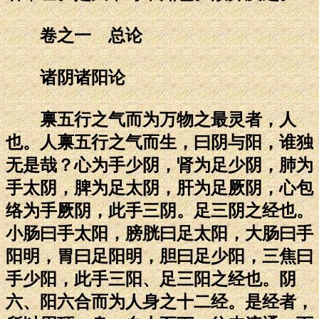
卷之一 总论
诸阴诸阳论
禀五行之气而为万物之最灵者，人
也。人禀五行之气而生，曰阴与阳，谁独
无是哉？心为手少阴，肾为足少阴，肺为
手太阴，脾为足太阴，肝为足厥阴，心包
络为手厥阴，此手三阴。足三阴之经也。
小肠曰手太阳，膀胱曰足太阳，大肠曰手
阳明，胃曰足阳明，胆曰足少阳，三焦曰
手少阳，此手三阳、足三阳之经也。阴
六、阳六合而为人身之十二经。是经者，