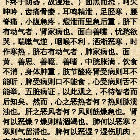
下终于阴器，故溲难。）面黑而恐，呵欠
呻吟，齿痛骨痿，耳鸣精泄，足胫寒，腰
脊痛，小腹急疼，瘕泄而里急后重，脐下
有动气者，肾家病也。面白善嚏，忧愁欲
哭，喘嗽气逆，咽喉不利，洒淅恶寒，时
作寒热，脐右有动气者，肺家病也。面
黄、善思、善噫、善嗜，中脘胀满，饮食
不消，身体肿重，肢节酸疼肾受病则耳不
能听，脾受病则口不能食，心受病则舌不
能举。五脏病证，以此观之，不待智者而
后知矣。然而，心之恶热者何？热则脉溃
浊也。肝之恶风者何？风则筋燥急也。肾
何以恶燥？燥则精涸竭也。肺何以恶寒？
寒则气留滞也。脾何以恶湿？湿伤肌肉，