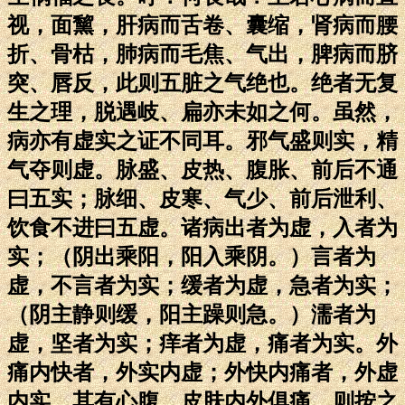
视，面黧，肝病而舌卷、囊缩，肾病而腰
折、骨枯，肺病而毛焦、气出，脾病而脐
突、唇反，此则五脏之气绝也。绝者无复
生之理，脱遇岐、扁亦未如之何。虽然，
病亦有虚实之证不同耳。邪气盛则实，精
气夺则虚。脉盛、皮热、腹胀、前后不通
曰五实；脉细、皮寒、气少、前后泄利、
饮食不进曰五虚。诸病出者为虚，入者为
实；（阴出乘阳，阳入乘阴。）言者为
虚，不言者为实；缓者为虚，急者为实；
（阴主静则缓，阳主躁则急。）濡者为
虚，坚者为实；痒者为虚，痛者为实。外
痛内快者，外实内虚；外快内痛者，外虚
内实。其有心腹、皮肤内外俱痛，则按之