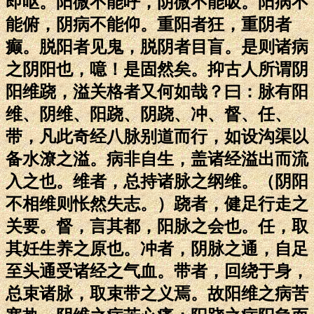
即呕。阳微不能呼，阴微不能吸。阳病不
能俯，阴病不能仰。重阳者狂，重阴者
癫。脱阳者见鬼，脱阴者目盲。是则诸病
之阴阳也，噫！是固然矣。抑古人所谓阴
阳维跷，溢关格者又何如哉？曰：脉有阳
维、阴维、阳跷、阴跷、冲、督、任、
带，凡此奇经八脉别道而行，如设沟渠以
备水潦之溢。病非自生，盖诸经溢出而流
入之也。维者，总持诸脉之纲维。（阴阳
不相维则怅然失志。）跷者，健足行走之
关要。督，言其都，阳脉之会也。任，取
其妊生养之原也。冲者，阴脉之通，自足
至头通受诸经之气血。带者，回绕于身，
总束诸脉，取束带之义焉。故阳维之病苦