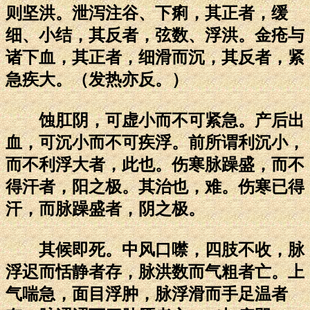
则坚洪。泄泻注谷、下痢，其正者，缓
细、小结，其反者，弦数、浮洪。金疮与
诸下血，其正者，细滑而沉，其反者，紧
急疾大。（发热亦反。）
蚀肛阴，可虚小而不可紧急。产后出
血，可沉小而不可疾浮。前所谓利沉小，
而不利浮大者，此也。伤寒脉躁盛，而不
得汗者，阳之极。其治也，难。伤寒已得
汗，而脉躁盛者，阴之极。
其候即死。中风口噤，四肢不收，脉
浮迟而恬静者存，脉洪数而气粗者亡。上
气喘急，面目浮肿，脉浮滑而手足温者