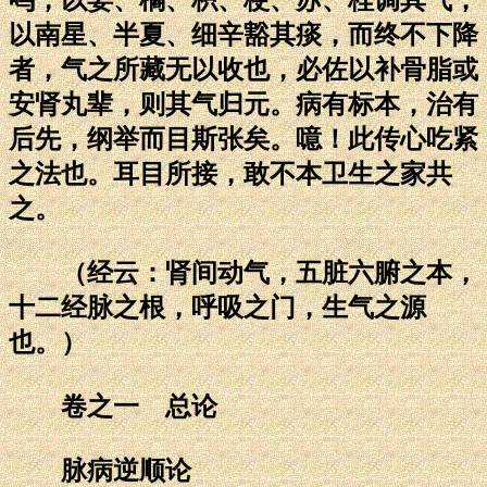
以南星、半夏、细辛豁其痰，而终不下降
者，气之所藏无以收也，必佐以补骨脂或
安肾丸辈，则其气归元。病有标本，治有
后先，纲举而目斯张矣。噫！此传心吃紧
之法也。耳目所接，敢不本卫生之家共
之。
（经云：肾间动气，五脏六腑之本，
十二经脉之根，呼吸之门，生气之源
也。）
卷之一 总论
脉病逆顺论