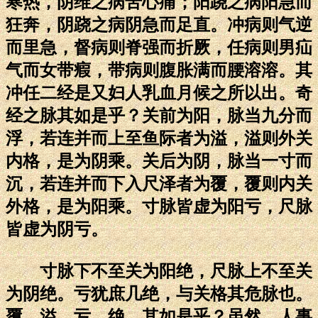
寒热，阴维之病苦心痛；阳跷之病阳急而
狂奔，阴跷之病阴急而足直。冲病则气逆
而里急，督病则脊强而折厥，任病则男疝
气而女带瘕，带病则腹胀满而腰溶溶。其
冲任二经是又妇人乳血月候之所以出。奇
经之脉其如是乎？关前为阳，脉当九分而
浮，若连并而上至鱼际者为溢，溢则外关
内格，是为阴乘。关后为阴，脉当一寸而
沉，若连并而下入尺泽者为覆，覆则内关
外格，是为阳乘。寸脉皆虚为阳亏，尺脉
皆虚为阴亏。
寸脉下不至关为阳绝，尺脉上不至关
为阴绝。亏犹庶几绝，与关格其危脉也。
覆、溢、亏、绝，其如是乎？虽然，人事