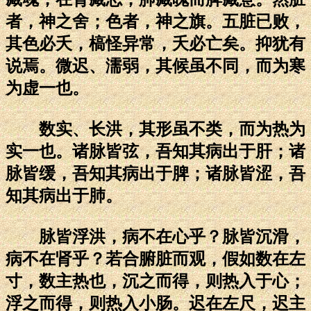
者，神之舍；色者，神之旗。五脏已败，
其色必夭，槁怪异常，夭必亡矣。抑犹有
说焉。微迟、濡弱，其候虽不同，而为寒
为虚一也。
数实、长洪，其形虽不类，而为热为
实一也。诸脉皆弦，吾知其病出于肝；诸
脉皆缓，吾知其病出于脾；诸脉皆涩，吾
知其病出于肺。
脉皆浮洪，病不在心乎？脉皆沉滑，
病不在肾乎？若合腑脏而观，假如数在左
寸，数主热也，沉之而得，则热入于心；
浮之而得，则热入小肠。迟在左尺，迟主