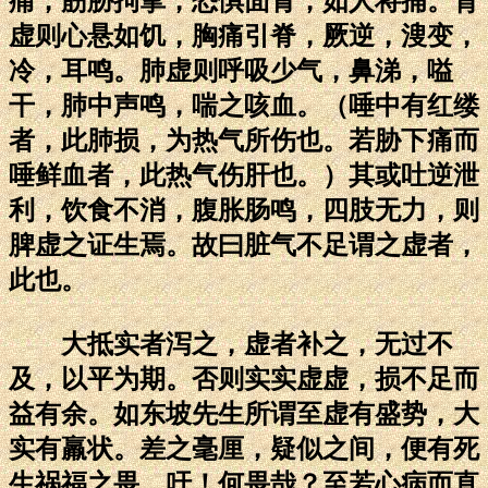
痛，筋胁拘挛，恐惧面青，如人将捕。肾
虚则心悬如饥，胸痛引脊，厥逆，溲变，
冷，耳鸣。肺虚则呼吸少气，鼻涕，嗌
干，肺中声鸣，喘之咳血。（唾中有红缕
者，此肺损，为热气所伤也。若胁下痛而
唾鲜血者，此热气伤肝也。）其或吐逆泄
利，饮食不消，腹胀肠鸣，四肢无力，则
脾虚之证生焉。故曰脏气不足谓之虚者，
此也。
大抵实者泻之，虚者补之，无过不
及，以平为期。否则实实虚虚，损不足而
益有余。如东坡先生所谓至虚有盛势，大
实有羸状。差之毫厘，疑似之间，便有死
生祸福之畏。吁！何畏哉？至若心病而直