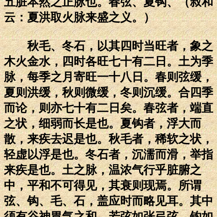
五脏本然之正脉也。春弦、夏钩、（叔和
云：夏洪取火脉来盛之义。）
秋毛、冬石，以其四时当旺者，象之
木火金水，四时各旺七十有二日。土为季
脉，每季之月寄旺一十八日。春则弦缓，
夏则洪缓，秋则微缓，冬则沉缓。合四季
而论，则亦七十有二日矣。春弦者，端直
之状，细弱而长是也。夏钩者，浮大而
散，来疾去迟是也。秋毛者，稀软之状，
轻虚以浮是也。冬石者，沉濡而滑，举指
来疾是也。土之脉，温浓气行乎脏腑之
中，平和不可得见，其衰则现焉。所谓
弦、钩、毛、石，盖应时而略见耳。其中
须有谷神胃气之和。若弦如张弓弦，钩如