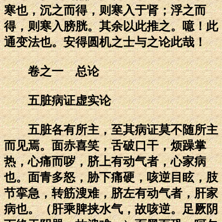
寒也，沉之而得，则寒入于肾；浮之而
得，则寒入膀胱。其余以此推之。噫！此
通变法也。安得圆机之士与之论此哉！
卷之一 总论
五脏病证虚实论
五脏各有所主，至其病证莫不随所主
而见焉。面赤喜笑，舌破口干，烦躁掌
热，心痛而哕，脐上有动气者，心家病
也。面青多怒，胁下痛硬，咳逆目眩，肢
节挛急，转筋溲难，脐左有动气者，肝家
病也。（肝乘脾挟水气，故咳逆。足厥阴