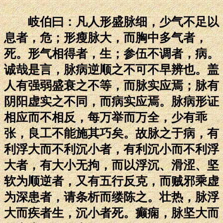
岐伯曰：凡人形盛脉细，少气不足以
息者，危；形瘦脉大，而胸中多气者，
死。形气相得者，生；参伍不调者，病。
诚哉是言，脉病逆顺之不可不早辨也。盖
人有强弱盛衰之不等，而脉实应焉；脉有
阴阳虚实之不同，而病实应焉。脉病形证
相应而不相反，每万举而万全，少有乖
张，良工不能施其巧矣。故脉之于病，有
利浮大而不利沉小者，有利沉小而不利浮
大者，有大小无拘，而以浮沉、滑涩、坚
软为顺逆者，又有五行反克，而贼邪乘虚
为深患者，请条析而缕陈之。壮热，脉浮
大而疾者生，沉小者死。癫痫，脉坚大而