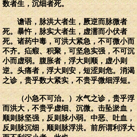
数者生，沉细者死。
谵语，脉洪大者生，厥逆而脉微者
死。暴忤，脉实大者生，虚濡而小伏者
死。诸药中毒，可洪大紧急，不可微小而
不齐。疝瘕、积聚，可坚急实强，不可沉
小而虚弱。腹胀者，浮大则顺，虚小则
逆。头痛者，浮大则安，短涩则危。消渴
之诊，贵乎数大紧实，不贵乎微细浮短。
（小急不可治。）水气之诊，贵乎浮
而洪大，不贵乎虚细、沉微。击坠淤血，
顺则脉坚强，反则脉小弱。中恶、吐血，
反则脉沉细，顺则脉浮洪。前所谓利浮大