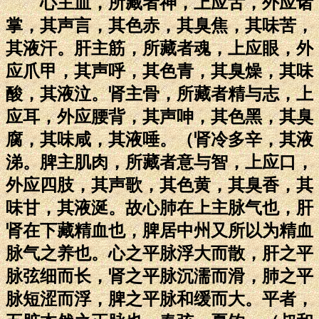
心主血，所藏者神，上应舌，外应诸
掌，其声言，其色赤，其臭焦，其味苦，
其液汗。肝主筋，所藏者魂，上应眼，外
应爪甲，其声呼，其色青，其臭燥，其味
酸，其液泣。肾主骨，所藏者精与志，上
应耳，外应腰背，其声呻，其色黑，其臭
腐，其味咸，其液唾。（肾冷多辛，其液
涕。脾主肌肉，所藏者意与智，上应口，
外应四肢，其声歌，其色黄，其臭香，其
味甘，其液涎。故心肺在上主脉气也，肝
肾在下藏精血也，脾居中州又所以为精血
脉气之养也。心之平脉浮大而散，肝之平
脉弦细而长，肾之平脉沉濡而滑，肺之平
脉短涩而浮，脾之平脉和缓而大。平者，