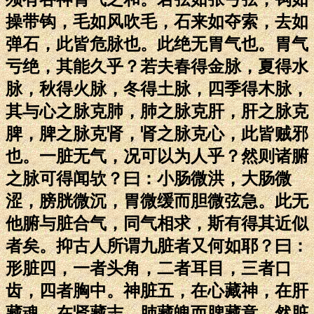
操带钩，毛如风吹毛，石来如夺索，去如
弹石，此皆危脉也。此绝无胃气也。胃气
亏绝，其能久乎？若夫春得金脉，夏得水
脉，秋得火脉，冬得土脉，四季得木脉，
其与心之脉克肺，肺之脉克肝，肝之脉克
脾，脾之脉克肾，肾之脉克心，此皆贼邪
也。一脏无气，况可以为人乎？然则诸腑
之脉可得闻欤？曰：小肠微洪，大肠微
涩，膀胱微沉，胃微缓而胆微弦急。此无
他腑与脏合气，同气相求，斯有得其近似
者矣。抑古人所谓九脏者又何如耶？曰：
形脏四，一者头角，二者耳目，三者口
齿，四者胸中。神脏五，在心藏神，在肝
藏魂，在肾藏志，肺藏魄而脾藏意。然脏