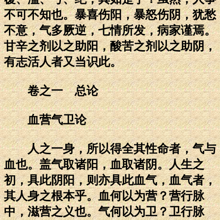
不可不知也。暴喜伤阳，暴怒伤阴，犹愁
不意，气多厥逆，七情所发，病家谨焉。
甘辛之剂以之助阳，酸苦之剂以之助阴，
有志活人者又当识此。
卷之一 总论
血营气卫论
人之一身，所以得全其性命者，气与
血也。盖气取诸阳，血取诸阴。人生之
初，具此阴阳，则亦具此血气，血气者，
其人身之根本乎。血何以为营？营行脉
中，滋营之义也。气何以为卫？卫行脉