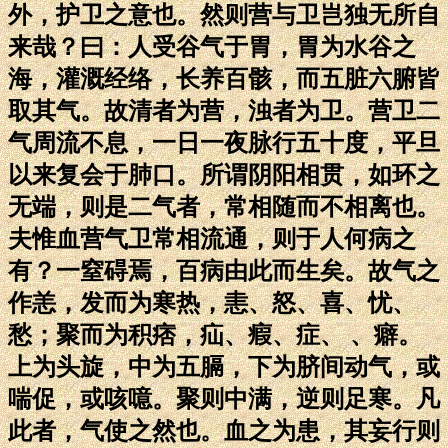
外，护卫之意也。然则营与卫岂独无所自
来哉？曰：人受谷气于胃，胃为水谷之
海，灌溉经络，长养百骸，而五脏六腑皆
取其气。故清者为营，浊者为卫。营卫二
气周流不息，一日一夜脉行五十度，平旦
以来复会于肺口。所谓阴阳相贯，如环之
无端，则是二气者，常相随而不相离也。
夫惟血营气卫常相流通，则于人何病之
有？一窒碍焉，百病由此而生矣。故气之
作恙，发而为寒热，恚、怒、喜、忧、
愁；聚而为积痞，疝、瘕、症、 、癖。
上为头旋，中为五膈，下为脐间动气，或
喘促，或咳噫。聚则中满，逆则足寒。凡
此者，气使之然也。血之为患，其妄行则