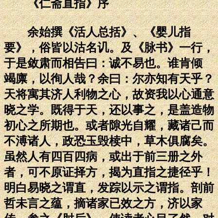
《仁斋直指》序
余始撰《活人总括》、《婴儿指
要》，俗皆以沽名讥。及《脉书》一行，
于是敛肃而相告曰：诚不易也。谁肯倾
竭廪，以徇人哉？余曰：尔亦知有天乎？
天将寓其济人利物之心，故资我以心通意
晓之学。既得于天，还以事之，是盖造物
初心之所期也。或者隙光自耀，藏诸己而
不溥诸人，政恐玉毁椟中，草木俱腐矣。
虽然人有四百四病，或出于前三册之外
者，可不原证择方，揭为直指之捷径乎！
明白易晓之谓直，发踪以示之谓指。剖前
哲未言之蕴，摘诸家已效之方，济以家