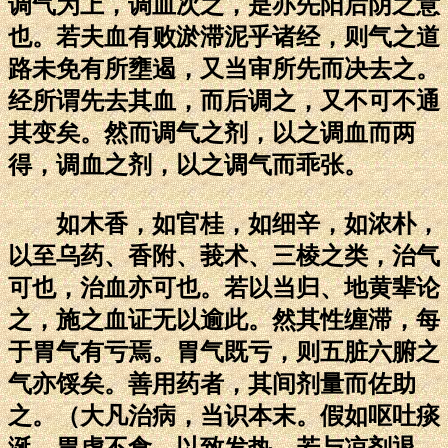
调气为上，调血次之，是亦先阳后阴之意
也。若夫血有败淤滞泥乎诸经，则气之道
路未免有所壅遏，又当审所先而决去之。
经所谓先去其血，而后调之，又不可不通
其变矣。然而调气之剂，以之调血而两
得，调血之剂，以之调气而乖张。
如木香，如官桂，如细辛，如浓朴，
以至乌药、香附、莪术、三棱之类，治气
可也，治血亦可也。若以当归、地黄辈论
之，施之血证无以逾此。然其性缠滞，每
于胃气有亏焉。胃气既亏，则五脏六腑之
气亦馁矣。善用药者，其间剂量而佐助
之。（大凡治病，当识本末。假如呕吐痰
涎，胃虚不食，以致发热，若与凉剂退