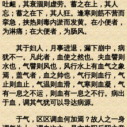
吐衄，其衰涸则虚劳。蓄之在上，其人
忘；蓄之在下，其人狂。逢寒则筋不营而
挛急，挟热则毒内淤而发黄。在小便者，
为淋痛；在大便者，为肠风。
其于妇人，月事进退，漏下崩中，病
犹不一。凡此者，血使之然也。夫血譬则
水也，气譬则风也，风行水上有血气之象
焉，盖气者，血之帅也，气行则血行，气
止则血止，气温则血滑，气寒则血凝，气
有一息之不运，则血有一息之不行。病出
于血，调其气犹可以导达病源。
于气，区区调血何加焉？故人之一身