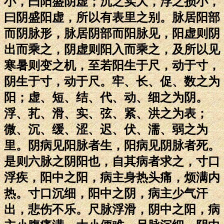
小，曰阳盛阴虚；沉之实大，浮之损小，
曰阴盛阳虚，所以有表里之别。脉居阳部
而阴脉形，脉居阴部而阳脉见，阳虚则阴
出而乘之，阴虚则阳入而乘之，及所以见
寒暑则变之机，至若阳生于尺，动于寸，
阴生于寸，动于尺。牢、长、促、数之为
阳；虚、短、结、代、动、细之为阴。
浮、芤、滑、实、弦、紧、洪之为表；
微、沉、缓、涩、迟、伏、濡、弱之为
里。阴病见阳脉者生，阳病见阴脉者死。
是则六脉之阴阳也，自其病者求之，寸口
浮疾，阳中之阳，病主身热头痛，烦满内
热。寸口沉细，阳中之阴，病主少气汗
出，悲伤不乐。尺脉浮滑，阴中之阳，病