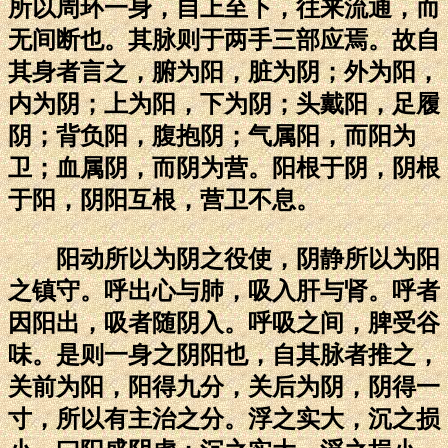
所以周环一身，自上至下，往来流通，而
无间断也。其脉则于两手三部应焉。故自
其身者言之，腑为阳，脏为阴；外为阳，
内为阴；上为阳，下为阴；头戴阳，足履
阴；背负阳，腹抱阴；气属阳，而阳为
卫；血属阴，而阴为营。阳根于阴，阴根
于阳，阴阳互根，营卫不息。
阳动所以为阴之役使，阴静所以为阳
之镇守。呼出心与肺，吸入肝与肾。呼者
因阳出，吸者随阴入。呼吸之间，脾受谷
味。是则一身之阴阳也，自其脉者推之，
关前为阳，阳得九分，关后为阴，阴得一
寸，所以有主治之分。浮之实大，沉之损