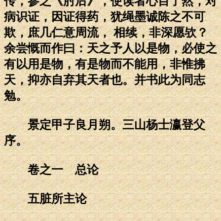
传，参之《肘后》，使读者心目了然，对
病识证，因证得药，犹绳墨诚陈之不可
欺，庶几仁意周流， 相续，非深愿欤？
余尝慨而作曰：天之予人以是物，必使之
有以用是物，有是物而不能用，非惟拂
天，抑亦自弃其天者也。并书此为同志
勉。
景定甲子良月朔。三山杨士瀛登父
序。
卷之一 总论
五脏所主论