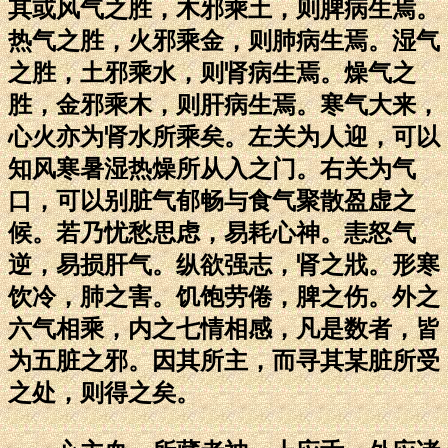
其或风气之胜，木邪乘土，则脾病生焉。
热气之胜，火邪乘金，则肺病生焉。湿气
之胜，土邪乘水，则肾病生焉。燥气之
胜，金邪乘木，则肝病生焉。寒气大来，
心火亦为肾水所乘矣。左关为人迎，可以
知风寒暑湿热燥所从入之门。右关为气
口，可以别脏气郁畅与食气聚散盈虚之
候。若乃忧愁思虑，易耗心神。恚怒气
逆，易损肝气。纵欲强志，肾之戕。形寒
饮冷，肺之害。饥饱劳倦，脾之伤。外之
六气相乘，内之七情相感，凡是数者，皆
为五脏之邪。因其所主，而寻其某脏所受
之处，则得之矣。