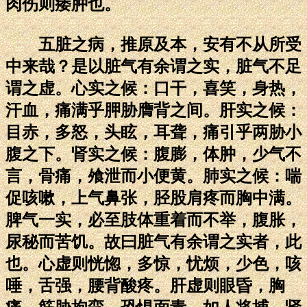
肉伤则痿肿也。
五脏之病，推原及本，安有不从所受
中来哉？是以脏气有余谓之实，脏气不足
谓之虚。心实之候：口干，喜笑，身热，
汗血，痛满乎胛胁膺背之间。肝实之候：
目赤，多怒，头眩，耳聋，痛引乎两胁小
腹之下。肾实之候：腹膨，体肿，少气不
言，骨痛，飧泄而小便黄。肺实之候：喘
促咳嗽，上气鼻张，胫股肩疼而胸中满。
脾气一实，必至肢体重着而不举，腹胀，
尿秘而苦饥。故曰脏气有余谓之实者，此
也。心虚则恍惚，多惊，忧烦，少色，咳
唾，舌强，腰背酸疼。肝虚则眼昏，胸