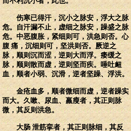
而不利沉小者，此也。
伤寒已得汗，沉小之脉安，浮大之脉
危。自汗漏不止，虚细之脉安，躁盛之脉
危。中恶腹胀，紧细则可，洪急则否。心
腹 痛，沉细则可，坚洪则否。厥逆之
脉，顺则沉而涩，逆则大而浮。痿缓之
脉，顺则散而虚，逆则坚而疾。唾吐衄
血，顺者小弱、沉滑，逆者坚躁、浮洪。
金疮血多，顺者微细而虚，逆者躁实
而大。久嗽、尿血、羸瘦者，其正则脉
微，其反则洪急。
大肠 泄筋挛者，其正则脉细，其反