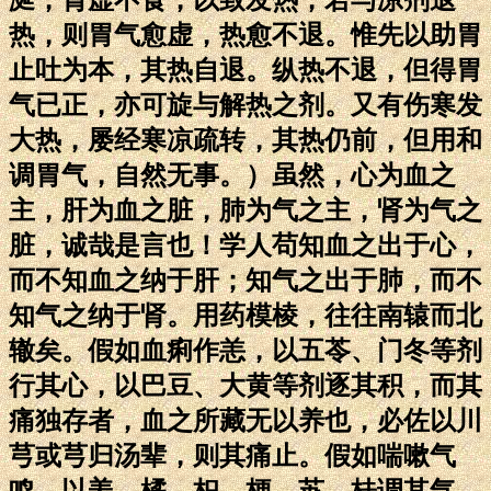
热，则胃气愈虚，热愈不退。惟先以助胃
止吐为本，其热自退。纵热不退，但得胃
气已正，亦可旋与解热之剂。又有伤寒发
大热，屡经寒凉疏转，其热仍前，但用和
调胃气，自然无事。）虽然，心为血之
主，肝为血之脏，肺为气之主，肾为气之
脏，诚哉是言也！学人苟知血之出于心，
而不知血之纳于肝；知气之出于肺，而不
知气之纳于肾。用药模棱，往往南辕而北
辙矣。假如血痢作恙，以五苓、门冬等剂
行其心，以巴豆、大黄等剂逐其积，而其
痛独存者，血之所藏无以养也，必佐以川
芎或芎归汤辈，则其痛止。假如喘嗽气
鸣，以姜、橘、枳、梗、苏、桂调其气，