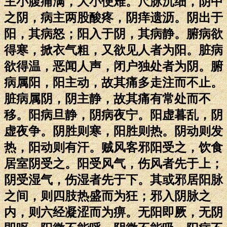
主小腹痛满，大小便难。尺脉沉细，阴中
之阴，病主两股酸疼，阴痒遗沥。阴出于
阳，其病怒；阳入于阴，其病静。腑病欲
得寒，掀衣气粗，又欲见人者为阳。脏病
欲得温，恶闻人声，闭户独处者为阴。腑
病属阳，阳主动，故其痛多走注而不止。
脏病属阴，阴主静，故其痛有常处而不
移。阳病旦静，阴病夜宁。阳虚暮乱，阴
虚夜争。阴胜则寒，阳胜则热。阴动则发
热，阳动则有汗。贼风客邪阳受之，饮食
居室阴受之。阳受风气，伤风者先于上；
阴受湿气，伤湿者先于下。其或邪居阳脉
之间，则四肢热盛而为狂；邪入阴脉之
内，则六经凝涩而为痹。无阳即厥，无阴