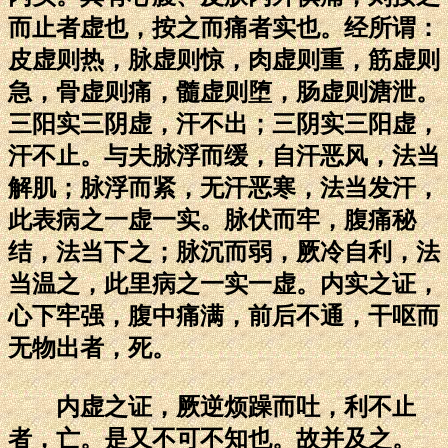
而止者虚也，按之而痛者实也。经所谓：
皮虚则热，脉虚则惊，肉虚则重，筋虚则
急，骨虚则痛，髓虚则堕，肠虚则溏泄。
三阳实三阴虚，汗不出；三阴实三阳虚，
汗不止。与夫脉浮而缓，自汗恶风，法当
解肌；脉浮而紧，无汗恶寒，法当发汗，
此表病之一虚一实。脉伏而牢，腹痛秘
结，法当下之；脉沉而弱，厥冷自利，法
当温之，此里病之一实一虚。内实之证，
心下牢强，腹中痛满，前后不通，干呕而
无物出者，死。
内虚之证，厥逆烦躁而吐，利不止
者，亡。是又不可不知也。故并及之。