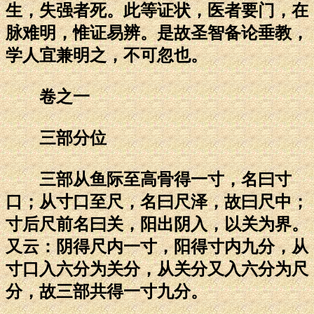
生，失强者死。此等证状，医者要门，在
脉难明，惟证易辨。是故圣智备论垂教，
学人宜兼明之，不可忽也。
卷之一
三部分位
三部从鱼际至高骨得一寸，名曰寸
口；从寸口至尺，名曰尺泽，故曰尺中；
寸后尺前名曰关，阳出阴入，以关为界。
又云：阴得尺内一寸，阳得寸内九分，从
寸口入六分为关分，从关分又入六分为尺
分，故三部共得一寸九分。