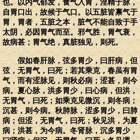
也。以内气郁发，食气入胃，淫精于脉，
自胃口出，故候于气口。以五脏皆禀气于
胃，胃者，五脏之本，脏气不能自致于手
太阴，必因胃气而至。邪气胜，胃气衰，
故病甚；胃气绝，真脏独见，则死。
假如春肝脉，弦多胃少，曰肝病，但
弦，无胃气，曰死；若其乘克，春虽有胃
气，而有涩脉见，则秋必病；涩甚，则今
病。夏心脉，洪多胃少，曰心病，但洪，
无胃气，曰死；如乘克见微沉，则冬病；
沉甚，则今病。秋肺脉，涩多胃少，曰肺
病；但涩，无胃气，曰死；秋见洪，为夏
病；洪甚，为今病。冬肾脉，沉多胃少，