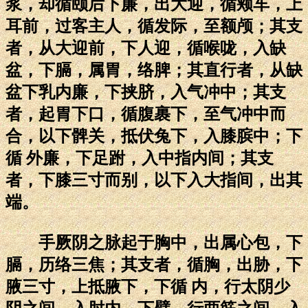
浆，却循颐后下廉，出大迎，循颊车，上
耳前，过客主人，循发际，至额颅；其支
者，从大迎前，下人迎，循喉咙，入缺
盆，下膈，属胃，络脾；其直行者，从缺
盆下乳内廉，下挟脐，入气冲中；其支
者，起胃下口，循腹裹下，至气冲中而
合，以下髀关，抵伏兔下，入膝膑中；下
循 外廉，下足跗，入中指内间；其支
者，下膝三寸而别，以下入大指间，出其
端。
手厥阴之脉起于胸中，出属心包，下
膈，历络三焦；其支者，循胸，出胁，下
腋三寸，上抵腋下，下循 内，行太阴少