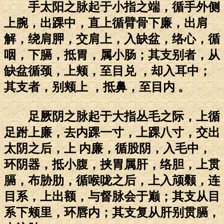
手太阳之脉起于小指之端，循手外侧
上腕，出踝中，直上循臂骨下廉，出肩
解，绕肩胛，交肩上，入缺盆，络心，循
咽，下膈，抵胃，属小肠；其支别者，从
缺盆循颈，上颊，至目兑 ，却入耳中；
其支者，别颊上 ，抵鼻，至目内 。
足厥阴之脉起于大指丛毛之际，上循
足跗上廉，去内踝一寸，上踝八寸，交出
太阴之后，上 内廉，循股阴，入毛中，
环阴器，抵小腹，挟胃属肝，络胆，上贯
膈，布胁肋，循喉咙之后，上入颃颡，连
目系，上出额，与督脉会于巅；其支从目
系下颊里，环唇内；其支复从肝别贯膈，