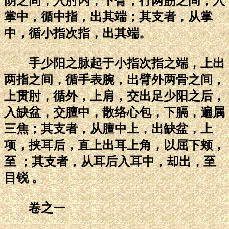
阴之间，入肘内，下臂，行两筋之间，入
掌中，循中指，出其端；其支者，从掌
中，循小指次指，出其端。
手少阳之脉起于小指次指之端，上出
两指之间，循手表腕，出臂外两骨之间，
上贯肘，循外，上肩，交出足少阳之后，
入缺盆，交膻中，散络心包，下膈，遍属
三焦；其支者，从膻中上，出缺盆，上
项，挟耳后，直上出耳上角，以屈下颊，
至 ；其支者，从耳后入耳中，却出，至
目锐 。
卷之一