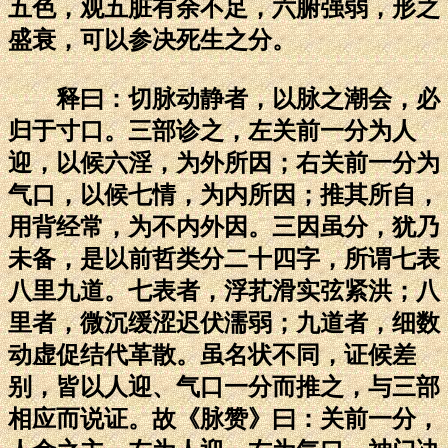
五色，观五脏有余不足，六腑强弱，形之
盛衰，可以参决死生之分。
释曰：切脉动静者，以脉之潮会，必
归于寸口。三部诊之，左关前一分为人
迎，以候六淫，为外所因；右关前一分为
气口，以候七情，为内所因；推其所自，
用背经常，为不内外因。三因虽分，犹乃
未备，是以前哲类分二十四字，所谓七表
八里九道。七表者，浮芤滑实弦紧洪；八
里者，微沉缓涩迟伏濡弱；九道者，细数
动虚促结代革散。虽名状不同，证候差
别，皆以人迎、气口一分而推之，与三部
相应而说证。故《脉赞》曰：关前一分，