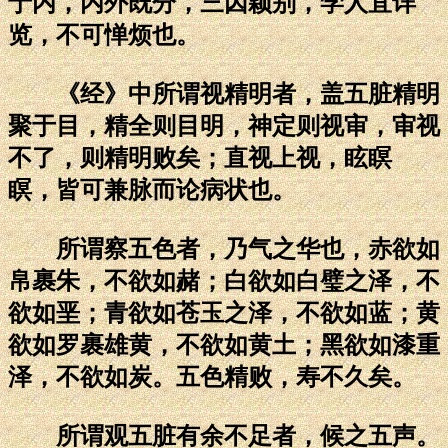
于内，内外既分，三因颖别，学人宜详
览，不可惮烦也。
《经》中所谓视精明者，盖五脏精明
聚于目，精全则目明，神定则视审，审视
不了，则精明败矣；直视上视，眩瞑
瞑，皆可兼脉而论病状也。
所谓察五色者，乃气之华也，赤欲如
帛裹朱，不欲如赭；白欲如白璧之泽，不
欲如垩；青欲如苍玉之泽，不欲如蓝；黄
欲如罗裹雄黄，不欲如黄土；黑欲如漆重
泽，不欲如炭。五色精败，寿不久矣。
所谓观五脏有余不足者，候之五声。