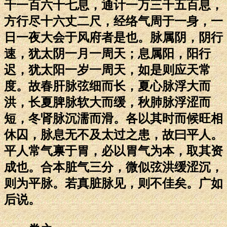
千一百六十七息，通计一万三千五百息，
方行尽十六丈二尺，经络气周于一身，一
日一夜大会于风府者是也。脉属阴，阴行
速，犹太阴一月一周天；息属阳，阳行
迟，犹太阳一岁一周天，如是则应天常
度。故春肝脉弦细而长，夏心脉浮大而
洪，长夏脾脉软大而缓，秋肺脉浮涩而
短，冬肾脉沉濡而滑。各以其时而候旺相
休囚，脉息无不及太过之患，故曰平人。
平人常气禀于胃，必以胃气为本，取其资
成也。合本脏气三分，微似弦洪缓涩沉，
则为平脉。若真脏脉见，则不佳矣。广如
后说。