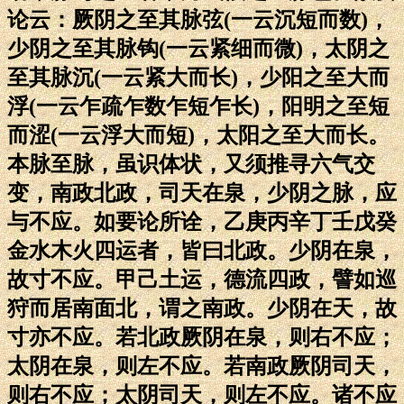
论云：厥阴之至其脉弦(一云沉短而数)，
少阴之至其脉钩(一云紧细而微)，太阴之
至其脉沉(一云紧大而长)，少阳之至大而
浮(一云乍疏乍数乍短乍长)，阳明之至短
而涩(一云浮大而短)，太阳之至大而长。
本脉至脉，虽识体状，又须推寻六气交
变，南政北政，司天在泉，少阴之脉，应
与不应。如要论所诠，乙庚丙辛丁壬戊癸
金水木火四运者，皆曰北政。少阴在泉，
故寸不应。甲己土运，德流四政，譬如巡
狩而居南面北，谓之南政。少阴在天，故
寸亦不应。若北政厥阴在泉，则右不应；
太阴在泉，则左不应。若南政厥阴司天，
则右不应；太阴司天，则左不应。诸不应