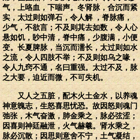
气，上咯血，下喘声。冬肾脉，合沉而紧
实，太过则如弹石，令人解 ，脊脉痛，
少气，不欲言；不及则其去如数，令人心
悬如饥，眇中清，脊中痛，少腹满，小便
变。长夏脾脉，当沉而濡长，太过则如水
之流，令人四肢不举；不及则如乌之喙，
令人九窍不通，名曰重强。太过不及，脉
之大要，迫近而微，不可失机。
又人之五脏，配木火土金水，以养魂
神意魄志，生怒喜思忧恐。故因怒则魂门
弛张，木气奋激，肺金乘之，脉必弦涩；
因喜则神廷融泄，火气赫羲。肾水乘之，
脉必沉散；因思则意舍不宁，土气凝结，