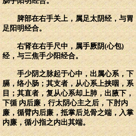
肠手阳明经合。
脾部在右手关上，属足太阴经，与胃
足阳明经合。
右肾在右手尺中，属手厥阴(心包)
经，与三焦手少阳经合。
手少阴之脉起于心中，出属心系，下
膈，络小肠；其支者，从心系上挟咽，系
目；其直者，复从心系却上肺，出腋下，
下循 内后廉，行太阴心主之后，下肘内
廉，循臂内后廉，抵掌后兑骨之端，入掌
内廉，循小指之内出其端。