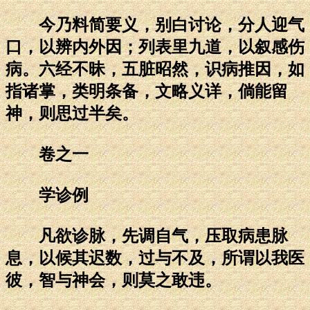
今乃料简要义，别白讨论，分人迎气
口，以辨内外因；列表里九道，以叙感伤
病。六经不昧，五脏昭然，识病推因，如
指诸掌，类明条备，文略义详，倘能留
神，则思过半矣。
卷之一
学诊例
凡欲诊脉，先调自气，压取病患脉
息，以候其迟数，过与不及，所谓以我医
彼，智与神会，则莫之敢违。