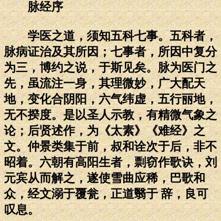
脉经序
学医之道，须知五科七事。五科者，
脉病证治及其所因；七事者，所因中复分
为三，博约之说，于斯见矣。脉为医门之
先，虽流注一身，其理微妙，广大配天
地，变化合阴阳，六气纬虚，五行丽地，
无不揆度。是以圣人示教，有精微气象之
论；后贤述作，为《太素》《难经》之
文。仲景类集于前，叔和诠次于后，非不
昭着。六朝有高阳生者，剽窃作歌诀，刘
元宾从而解之，遂使雪曲应稀，巴歌和
众，经文溺于覆瓮，正道翳于 辞，良可
叹息。