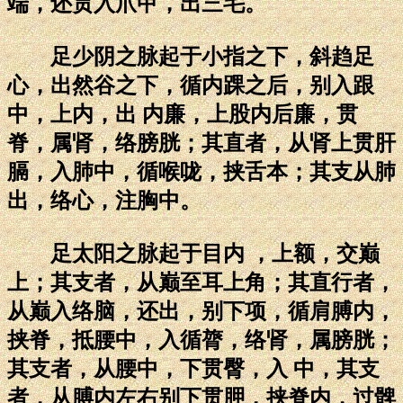
端，还贯入爪甲，出三毛。
足少阴之脉起于小指之下，斜趋足
心，出然谷之下，循内踝之后，别入跟
中，上内，出 内廉，上股内后廉，贯
脊，属肾，络膀胱；其直者，从肾上贯肝
膈，入肺中，循喉咙，挟舌本；其支从肺
出，络心，注胸中。
足太阳之脉起于目内 ，上额，交巅
上；其支者，从巅至耳上角；其直行者，
从巅入络脑，还出，别下项，循肩膊内，
挟脊，抵腰中，入循膂，络肾，属膀胱；
其支者，从腰中，下贯臀，入 中，其支
者，从膊内左右别下贯胛，挟脊内，过髀