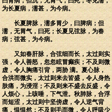
曰肾病；但沉，无胃气，曰死；冬见濡，
为长夏病，濡甚，为今病。
长夏脾脉，濡多胃少，曰脾病；但
濡，无胃气，曰死；长夏见弦脉，为春
病；弦甚，为今病。
又如春肝脉，合弦细而长，太过则实
强，令人善怒，忽忽眩冒癫疾；不及则微
虚，令人胸痛引背，两胁 满。夏心脉，
合洪而微实，太过则来去皆盛，令人身热
肤痛，为浸淫；不及则来不盛去反盛，令
人烦心，上咳唾，下气泄。秋肺脉，合浮
而短涩，太过则中坚傍虚，令人逆气背
痛，愠愠然；不及则毛而微，令人呼吸少