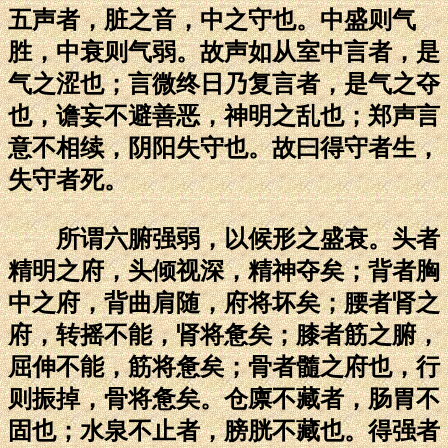
五声者，脏之音，中之守也。中盛则气
胜，中衰则气弱。故声如从室中言者，是
气之涩也；言微终日乃复言者，是气之夺
也，谵妄不避善恶，神明之乱也；郑声言
意不相续，阴阳失守也。故曰得守者生，
失守者死。
所谓六腑强弱，以候形之盛衰。头者
精明之府，头倾视深，精神夺矣；背者胸
中之府，背曲肩随，府将坏矣；腰者肾之
府，转摇不能，肾将惫矣；膝者筋之腑，
屈伸不能，筋将惫矣；骨者髓之府也，行
则振掉，骨将惫矣。仓廪不藏者，肠胃不
固也；水泉不止者，膀胱不藏也。得强者