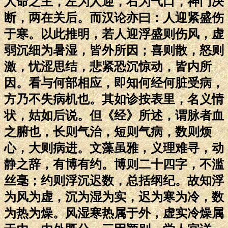
人命之主，左为人迎，右为气口，神门决
断，两在关后。而汉论亦曰：人迎紧盛伤
于寒。以此推明，若人迎浮盛则伤风，虚
弱沉细为暑湿，皆外所因；喜则散，怒则
激，忧涩思结，悲紧恐沉惊动，皆内所
因。看与何部相应，即知何经何脏受病，
方乃不失病机也。其如诊按表里，名义情
状，姑如后说。但《经》所述，谓脉者血
之腑也，长则气治，短则气病，数则烦
心，大则病进。文藻虽雅，义理难寻，动
静之辞，有博有约。博则二十四字，不滥
丝毫；约则浮沉迟数，总括纲纪。故知浮
为风为虚，沉为湿为实，迟为寒为冷，数
为热为燥。风湿寒热属于外，虚实冷燥属