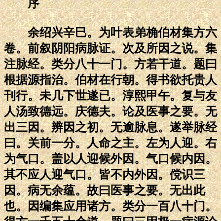
序
余绍兴辛巳。为叶表弟桷伯材集方六
卷。前叙阴阳病脉证。次及所因之说。集
注脉经。类分八十一门。方若干道。题曰
根据源指治。伯材在行朝。得书欲托贵人
刊行。未几下世遂已。淳熙甲午。复与友
人汤致德远。庆德夫。论及医事之要。无
出三因。辨因之初。无逾脉息。遂举脉经
曰。关前一分。人命之主。左为人迎。右
为气口。盖以人迎候外因。气口候内因。
其不应人迎气口。皆不内外因。傥识三
因。病无余蕴。故曰医事之要。无出此
也。因编集应用诸方。类分一百八十门。