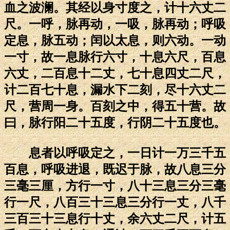
血之波澜。其经以身寸度之，计十六丈二
尺。一呼，脉再动，一吸，脉再动；呼吸
定息，脉五动；闰以太息，则六动。一动
一寸，故一息脉行六寸，十息六尺，百息
六丈，二百息十二丈，七十息四丈二尺，
计二百七十息，漏水下二刻，尽十六丈二
尺，营周一身。百刻之中，得五十营。故
曰，脉行阳二十五度，行阴二十五度也。
息者以呼吸定之，一日计一万三千五
百息，呼吸进退，既迟于脉，故八息三分
三毫三厘，方行一寸，八十三息三分三毫
行一尺，八百三十三息三分行一丈，八千
三百三十三息行十丈，余六丈二尺，计五