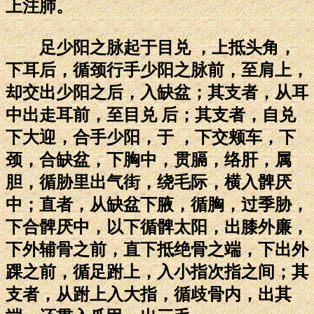
上注肺。
足少阳之脉起于目兑 ，上抵头角，
下耳后，循颈行手少阳之脉前，至肩上，
却交出少阳之后，入缺盆；其支者，从耳
中出走耳前，至目兑 后；其支者，自兑
下大迎，合手少阳，于 ，下交颊车，下
颈，合缺盆，下胸中，贯膈，络肝，属
胆，循胁里出气街，绕毛际，横入髀厌
中；直者，从缺盆下腋，循胸，过季胁，
下合髀厌中，以下循髀太阳，出膝外廉，
下外辅骨之前，直下抵绝骨之端，下出外
踝之前，循足跗上，入小指次指之间；其
支者，从跗上入大指，循歧骨内，出其