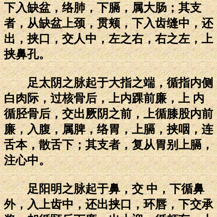
下入缺盆，络肺，下膈，属大肠；其支
者，从缺盆上颈，贯颊，下入齿缝中，还
出，挟口，交人中，左之右，右之左，上
挟鼻孔。
足太阴之脉起于大指之端，循指内侧
白肉际，过核骨后，上内踝前廉，上 内
循胫骨后，交出厥阴之前，上循膝股内前
廉，入腹，属脾，络胃，上膈，挟咽，连
舌本，散舌下；其支者，复从胃别上膈，
注心中。
足阳明之脉起于鼻，交 中，下循鼻
外，入上齿中，还出挟口，环唇，下交承