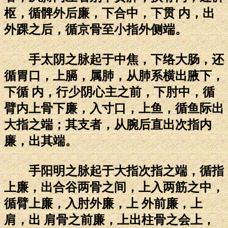
枢，循髀外后廉，下合中，下贯 内，出
外踝之后，循京骨至小指外侧端。
手太阴之脉起于中焦，下络大肠，还
循胃口，上膈，属肺，从肺系横出腋下，
下循 内，行少阴心主之前，下肘中，循
臂内上骨下廉，入寸口，上鱼，循鱼际出
大指之端；其支者，从腕后直出次指内
廉，出其端。
手阳明之脉起于大指次指之端，循指
上廉，出合谷两骨之间，上入两筋之中，
循臂上廉，入肘外廉，上 外前廉，上
肩，出 肩骨之前廉，上出柱骨之会上，