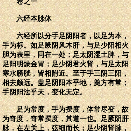
卷之一
六经本脉体
六经所以分手足阴阳者，以足为本，
手为标。如足厥阴风木肝，与足少阳相火
胆为表里，同在一处；足太阴湿土脾，与
足阳明燥金胃；足少阴君火肾，与足太阳
寒水膀胱，皆相附近。至于手三阴三阳，
相去颇远。盖足阴阳本乎地，奠方有常；
手阴阳法乎天，变化无定。
足为常度，手为揆度，体常尽变，故
为奇度，奇常揆度，其道一也。足厥阴肝
脉，在左关上，弦细而长；足少阴肾脉，