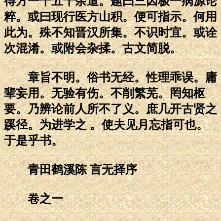
得方一千五十余道。题曰三因极一病源论
粹。或曰现行医方山积。便可指示。何用
此为。殊不知晋汉所集。不识时宜。或诠
次混淆。或附会杂揉。古文简脱。
章旨不明。俗书无经。性理乖误。庸
辈妄用。无验有伤。不削繁芜。罔知枢
要。乃辨论前人所不了义。庶几开古贤之
蹊径。为进学之 。使夫见月忘指可也。
于是乎书。
青田鹤溪陈 言无择序
卷之一