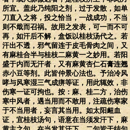
所宜。盖此乃纯阳之剂，过于发散，如单
刀直入之将，投之恰当，一战成功，不当
则不戢而召祸。故用之发表，可一而不可
再，如汗后不解，盒饭以桂枝汤代之。若
汗出不透，邪气留连于皮毛骨肉之间，又
有麻桂合半与桂枝二麻黄一之妙用。若阳
盛于内而无汗者，又有麻黄杏仁石膏连翘
赤小豆等剂。此皆仲景心法也。予治冷风
哮与风寒湿三气成痹等证，用此辄效，非
伤寒一证可拘也。按：麻、桂二方，治伤
寒中风者，遇当用而不敢用，注疏伤寒家
于不当用者，妄言其当用。如太阳衄血
证，宜桂枝汤句，语意在当须发汗下，麻
黄主之句，在当发其汗下，二句皆于结句