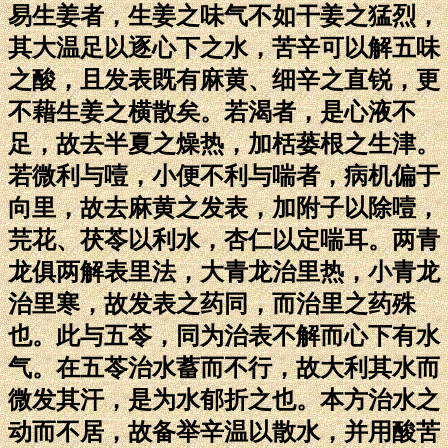
易生姜者，生姜之味气不如干姜之猛烈，
其大温足以逐心下之水，苦辛可以解五味
之酸，且发表既有麻黄、细辛之直锐，更
不藉生姜之横散矣。若渴者，是心液不
足，故去半夏之燥热，加栝蒌根之生津。
若微利与噎，小便不利与喘者，病机偏于
向里，故去麻黄之发表，加附子以除噎，
芫花、茯苓以利水，杏仁以定喘耳。两青
龙俱两解表里法，大青龙治里热，小青龙
治里寒，故发表之药同，而治里之药殊
也。此与五苓，同为治表不解而心下有水
气。在五苓治水蓄而不行，故大利其水而
微发其汗，是为水郁折之也。本方治水之
动而不居，故备举辛温以散水，并用酸苦