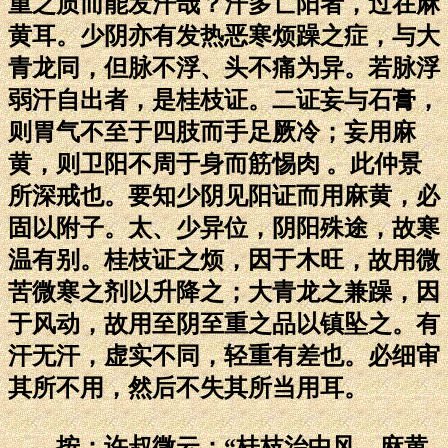
重之质而能发汗哉？汗多亡阳者，过在麻
黄耳。少阴亦有发热恶寒烦躁之症，与大
青龙同，但脉不浮、头不痛为异。若脉浮
弱汗自出者，是桂枝证。二证妄与石膏，
则胃气不至于四肢而手足厥冷；妄用麻
黄，则卫阳不周于身而筋惕肉 。此仲景
所深戒也。要知少阴见阳证而用麻黄，必
固以附子。太、少异位，阴阳殊途，故寒
温有别。桂枝证之烦，因于木旺，故用微
苦微寒之剂以升降之；大青龙之兼躁，因
于风动，故用至阴至重之品以镇坠之。有
汗无汗，虚实不同，轻重有差也。必细审
其所不用，然后不失其所当用耳。
按：许叔微云：“桂枝治中风，麻黄