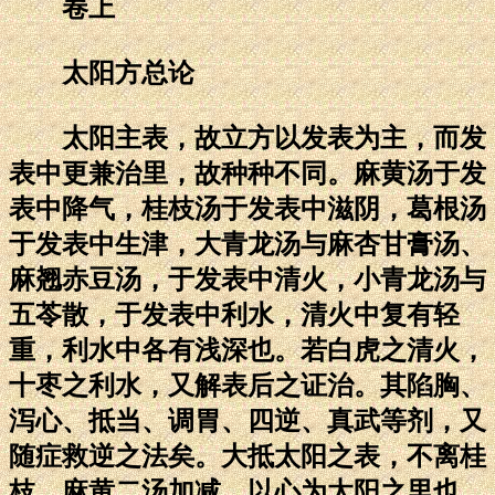
卷上
太阳方总论
太阳主表，故立方以发表为主，而发
表中更兼治里，故种种不同。麻黄汤于发
表中降气，桂枝汤于发表中滋阴，葛根汤
于发表中生津，大青龙汤与麻杏甘膏汤、
麻翘赤豆汤，于发表中清火，小青龙汤与
五苓散，于发表中利水，清火中复有轻
重，利水中各有浅深也。若白虎之清火，
十枣之利水，又解表后之证治。其陷胸、
泻心、抵当、调胃、四逆、真武等剂，又
随症救逆之法矣。大抵太阳之表，不离桂
枝、麻黄二汤加减，以心为太阳之里也。