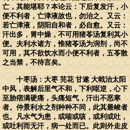
亡，其能堪耶？本论云：下后复发汗，小
便不利者，亡津液故也，勿治之。又云：
若亡津液，阴阳自和者，必自愈。又云：
汗出多，胃中燥，不可用猪苓汤复利其小
便。夫利水诸方，惟猪苓汤为润剂，尚不
可用，其不欲饮水而小便不利者，五苓散
之当禁，不待言矣。
十枣汤：大枣 芫花 甘遂 大戟治太阳
中风，表解后里气不和，下利呕逆，心下
至胁痞满硬痛，头痛短气，汗出不恶寒
者。仲景利水之剂种种不同，此其最峻者
也。凡水气为患，或喘或咳，或利或吐，
或吐利而无汗，病一处而已。此则外走皮