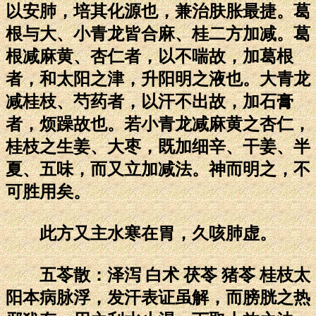
以安肺，培其化源也，兼治肤胀最捷。葛
根与大、小青龙皆合麻、桂二方加减。葛
根减麻黄、杏仁者，以不喘故，加葛根
者，和太阳之津，升阳明之液也。大青龙
减桂枝、芍药者，以汗不出故，加石膏
者，烦躁故也。若小青龙减麻黄之杏仁，
桂枝之生姜、大枣，既加细辛、干姜、半
夏、五味，而又立加减法。神而明之，不
可胜用矣。
此方又主水寒在胃，久咳肺虚。
五苓散：泽泻 白术 茯苓 猪苓 桂枝太
阳本病脉浮，发汗表证虽解，而膀胱之热