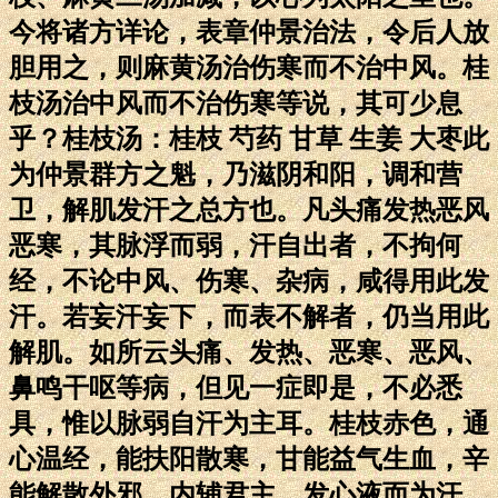
今将诸方详论，表章仲景治法，令后人放
胆用之，则麻黄汤治伤寒而不治中风。桂
枝汤治中风而不治伤寒等说，其可少息
乎？桂枝汤：桂枝 芍药 甘草 生姜 大枣此
为仲景群方之魁，乃滋阴和阳，调和营
卫，解肌发汗之总方也。凡头痛发热恶风
恶寒，其脉浮而弱，汗自出者，不拘何
经，不论中风、伤寒、杂病，咸得用此发
汗。若妄汗妄下，而表不解者，仍当用此
解肌。如所云头痛、发热、恶寒、恶风、
鼻鸣干呕等病，但见一症即是，不必悉
具，惟以脉弱自汗为主耳。桂枝赤色，通
心温经，能扶阳散寒，甘能益气生血，辛
能解散外邪，内辅君主，发心液而为汗。