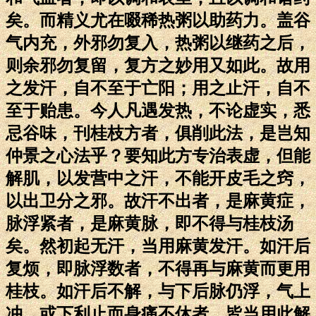
矣。而精义尤在啜稀热粥以助药力。盖谷
气内充，外邪勿复入，热粥以继药之后，
则余邪勿复留，复方之妙用又如此。故用
之发汗，自不至于亡阳；用之止汗，自不
至于贻患。今人凡遇发热，不论虚实，悉
忌谷味，刊桂枝方者，俱削此法，是岂知
仲景之心法乎？要知此方专治表虚，但能
解肌，以发营中之汗，不能开皮毛之窍，
以出卫分之邪。故汗不出者，是麻黄症，
脉浮紧者，是麻黄脉，即不得与桂枝汤
矣。然初起无汗，当用麻黄发汗。如汗后
复烦，即脉浮数者，不得再与麻黄而更用
桂枝。如汗后不解，与下后脉仍浮，气上
冲，或下利止而身痛不休者，皆当用此解