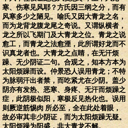
寒、伤寒见风耶？方氏因三纲之分，而有
风寒多少之陋见。喻氏又因大青龙之名，
而为龙背龙腹龙尾之奇说。又谓纵横者，
龙之所以飞期门及大青龙之位。青龙之说
愈工，而青龙之法愈湮，此所谓好龙而不
识真龙者也。大青龙之点睛，在无汗烦
躁、无少阴证二句。合观之，知本方本为
太阳烦躁而设。仲景恐人误用青龙；不特
为脉弱汗出者禁，而吃紧尤在少阴。盖少
阴亦有发热、恶寒、身疼、无汗而烦躁之
症，此阴极似阳，寒极反见热化也。误用
则厥逆筋惕肉 所必至，全在此处着眼，
故必审其非少阴证，而为太阳烦躁无疑。
太阳烦躁为阳盛，非大青龙不解。