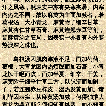
汗之风寒，然表实中亦有夹寒夹暑、内寒
内热之不同，故以麻黄为主而加减者，若
葛根汤，大小青龙、麻黄附子细辛甘草、
麻黄杏仁甘草石膏、麻黄连翘赤豆等剂，
皆麻黄汤之变局，因表实中亦各有内外寒
热浅深之殊也。
葛根汤因肌肉津液不足，而加芍药、
葛根，大青龙因内热烦躁而加石膏，小青
龙以干呕而咳，而加半夏、细辛、干姜，
麻黄附子细辛甘草二方，以脉沉而加附
子，若连翘赤豆梓皮，湿热发黄而加。诸
剂皆因表实，从麻黄汤加减，何得独推大
青龙为鼎立耶？何但知有风寒，而不知有