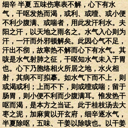
细辛 半夏 五味伤寒表不解，心下有水
气，干呕发热而渴，或利、或噎、或小便
不利少腹满、或喘者，用此发汗利水。夫
阳之汗，以天地之雨名之。水气入心则为
汗，一汗而外邪顿解矣。此因心气不足，
汗出不彻，故寒热不解而心下有水气。其
咳是水气射肺之征，干呕知水气未入于胃
也。心下乃胞络相火所居之地，水火相
射，其病不可拟摹。如水气下而不上，则
或渴或利；上而不下，则或噎或喘；留于
肠胃，则小便不利而少腹满耳。惟发热干
呕而渴，是本方之当证。此于桂枝汤去大
枣之泥，加麻黄以开玄府，细辛逐水气，
半夏除呕，五味、干姜以除咳也。以干姜