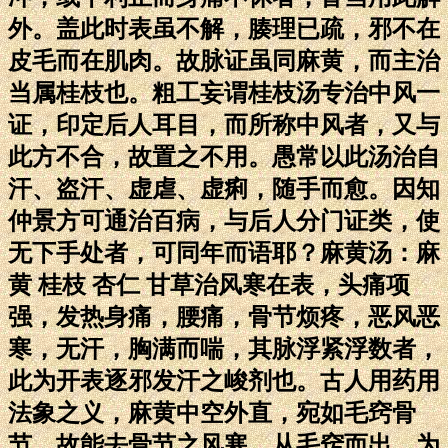
外。盖此时表虽不解，腠理已疏，邪不在
皮毛而在肌肉。故脉证虽同麻黄，而主治
当属桂枝也。粗工妄谓桂枝汤专治中风一
证，印定后人耳目，而所称中风者，又与
此方不合，故置之不用。愚常以此汤治自
汗、盗汗、虚虐、虚痢，随手而愈。因知
仲景方可通治百病，与后人分门证类，使
无下手处者，可同年而语耶？麻黄汤：麻
黄 桂枝 杏仁 甘草治风寒在表，头痛项
强，发热身痛，腰痛，骨节烦疼，恶风恶
寒，无汗，胸满而喘，其脉浮紧浮数者，
此为开表逐邪发汗之峻剂也。古人用药用
法象之义，麻黄中空外直，宛如毛窍骨
节，故能去骨节之风寒，从毛窍而出，为