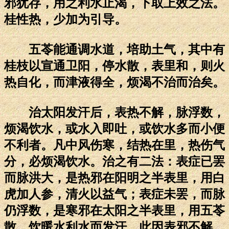
邪犹存，用之利水止渴，下取上效之法。
桂性热，少加为引导。
五苓能通调水道，培助土气，其中有
桂枝以宣通卫阳，停水散，表里和，则火
热自化，而津液得全，烦渴不治而治矣。
治太阳发汗后，表热不解，脉浮数，
烦渴饮水，或水入即吐，或饮水多而小便
不利者。凡中风伤寒，结热在里，热伤气
分，必烦渴饮水。治之有二法：表症已罢
而脉洪大，是热邪在阳明之半表里，用白
虎加人参，清火以益气；表症未罢，而脉
仍浮数，是寒邪在太阳之半表里，用五苓
散，饮暖水利水而发汗。此因表邪不解，