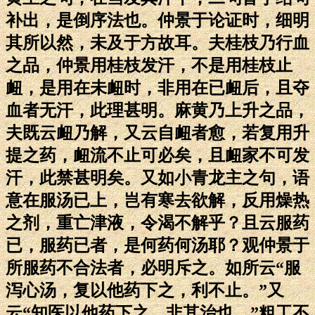
补出，是倒序法也。仲景于论证时，细明
其所以然，未及于方故耳。夫桂枝乃行血
之品，仲景用桂枝发汗，不是用桂枝止
衄，是用在未衄时，非用在已衄后，且夺
血者无汗，此理甚明。麻黄乃上升之品，
夫既云衄乃解，又云自衄者愈，若复用升
提之药，衄流不止可必矣，且衄家不可发
汗，此禁甚明矣。又如小青龙主之句，语
意在服汤已上，岂有寒去欲解，反用燥热
之剂，重亡津液，令渴不解乎？且云服药
已，服药已者，是何药何汤耶？观仲景于
所服药不合法者，必明斥之。如所云“服
泻心汤，复以他药下之，利不止。”又
云“知医以他药下之，非其治也。”粗工不