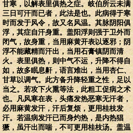
甘寒，以解表里俱热之症。岐伯所云未满
三日可汗而已者，此法是也。此病得于寒
时而发于风令，故又名风温。其脉阴阳俱
浮，其症自汗身重。盖阳浮则强于卫外而
闭气，故身重，当用麻黄开表以逐邪；阴
浮不能藏精而汗出，当用石膏镇阴而清
火。表里俱热，则中气不运，升降不得自
如，故多眠息鼾，语言难出，当用杏仁、
甘草以调气。此方备升降轻重之性，足以
当之。若攻下火熏等法，此粗工促病之术
也。凡风寒在表，头痛发热恶寒无汗者，
必用麻黄发汗，汗后复烦，更用桂枝发
汗。若温病发汗已而身灼热，是内热猖
獗，虽汗出而喘，不可更用桂枝汤。盖温