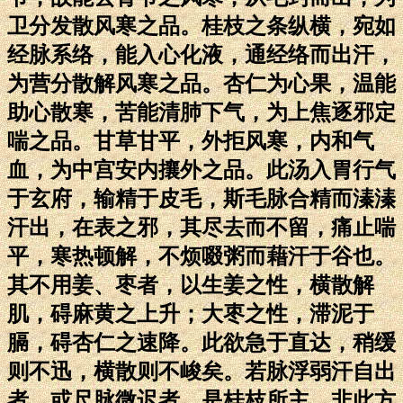
卫分发散风寒之品。桂枝之条纵横，宛如
经脉系络，能入心化液，通经络而出汗，
为营分散解风寒之品。杏仁为心果，温能
助心散寒，苦能清肺下气，为上焦逐邪定
喘之品。甘草甘平，外拒风寒，内和气
血，为中宫安内攘外之品。此汤入胃行气
于玄府，输精于皮毛，斯毛脉合精而溱溱
汗出，在表之邪，其尽去而不留，痛止喘
平，寒热顿解，不烦啜粥而藉汗于谷也。
其不用姜、枣者，以生姜之性，横散解
肌，碍麻黄之上升；大枣之性，滞泥于
膈，碍杏仁之速降。此欲急于直达，稍缓
则不迅，横散则不峻矣。若脉浮弱汗自出
者，或尺脉微迟者，是桂枝所主，非此方