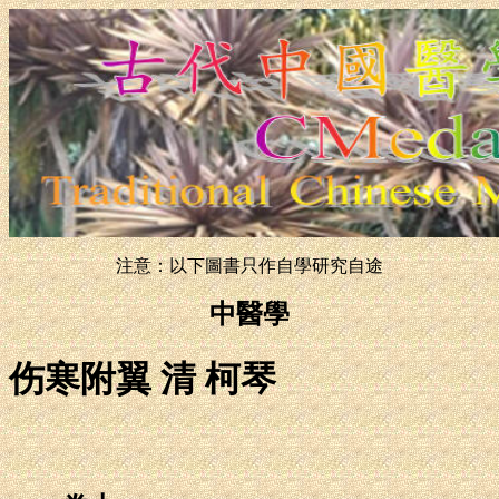
注意：以下圖書只作自學研究自途
中醫學
伤寒附翼 清 柯琴