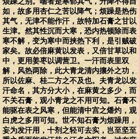
烦躁之别。喘者是寒郁其气，升降不得自
如，故多用杏仁之苦以降气；烦躁是热伤
其气，无津不能作汗，故特加石膏之甘以
生津。然其性沉而大寒，恐内热顿除而表
寒不解，变为寒中而挟热下利，是引贼破
家矣。故必倍麻黄以发表，又倍甘草以和
中，更用姜枣以调营卫。一汗而表里双
解，风热两除，此大青龙清内攘外之功，
所以佐麻、桂二方之不及也。夫青龙以发
汗命名，其方分大小，在麻黄之多少，而
不关石膏，观小青龙之不用可知。石膏不
能驱在表之风寒，但能清中宫之燔灼，观
白虎之多用可知。世不知石膏为烦躁用，
妄为发汗用，十剂之轻可去实，岂至坚至