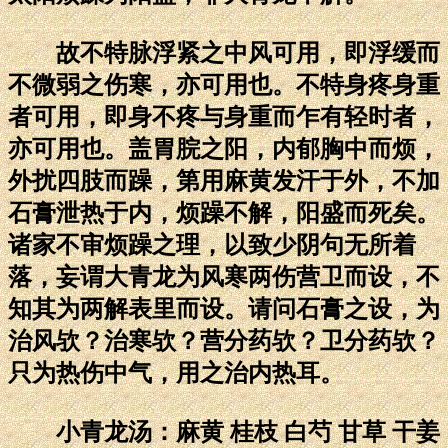
故不特脉浮紧之中风可用，即浮缓而
不微弱之伤寒，亦可用也。不特身疼身重
者可用，即身不疼与身重而乍有轻时者，
亦可用也。盖胃脘之阳，内郁胸中而烦，
外扰四肢而躁，第用麻黄发汗于外，不加
石膏泄热于内，烦躁不解，阳盛而死矣。
诸家不审烦躁之理，以致少阴句无所着
落，妄谓大青龙为风寒两伤营卫而设，不
知其为两解表里而设。请问石膏之设，为
治风欤？治寒欤？营分药欤？卫分药欤？
只为热伤中气，用之治内热耳。
小青龙汤：麻黄 桂枝 白芍 甘草 干姜