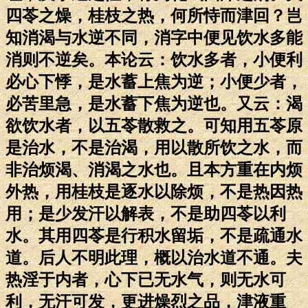
四苓之燥，桂枝之热，何所恃而津回？岂
知消渴与水逆不同，消字中便见饮水多能
消则不逆矣。本论云：饮水多者，小便利
必心下悸，是水蓄上焦为逆；小便少者，
必苦里急，是水蓄下焦为逆也。又云：渴
欲饮水者，以五苓散救之。可知用五苓原
是治水，不是治渴，用以散所饮之水，而
非治烦渴、消渴之水也。且本方重在内烦
外热，用桂枝是逐水以除烦，不是热因热
用；是少发汗以解表，不是助四苓以利
水。其用四苓是行积水留垢，不是疏通水
道。后人不明此理，概以治水道不通。夫
热淫于内者，心下已无水气，则无水可
利，无汗可发，更进燥烈之品，津液重