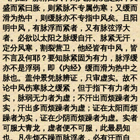
盛而紧曰胀，则紧脉不专属伤寒；又缓而
滑为热中，则缓脉亦不专指中风矣。且阳
明中风，有脉浮而紧者，又有脉弦浮大
者。必欲以太阳之脉缓自汗、脉紧无汗，
定分风寒，割裂营卫，他经皆有中风，皆
不言及何耶？要知脉紧固为有力，脉浮缓
亦不是浮弱，即《内经》缓而滑为热中之
脉也。盖仲景凭脉辨证，只审虚实。故不
论中风伤寒脉之缓紧，但于指下有力者为
实，脉弱无力者为虚；不汗出而烦躁者为
实，汗出多而烦躁者为虚；证在太阳而烦
躁者为实，证在少阴而烦躁者为虚。实者
可服大青龙，虚者便不可服，此最易知
也。凡先烦不躁而脉浮者，必有汗而自