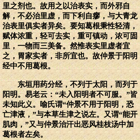
里之剂也。故用之以治表实，而外邪自
解，不必治里虚，而下利自瘳，与大青龙
治表里俱实者异矣。要知葛根秉性轻清，
赋体浓重，轻可去实，重可镇动，浓可固
里，一物而三美备。然惟表实里虚者宜
之，胃家实者，非所宜也。故仲景于阳明
经中不用葛根。
东垣用药分经，不列于太阳，而列于
阳明。易老云：“未入阳明者不可服。”皆
未知此义。喻氏谓“仲景不用于阳明，恐
亡津液，”与本草生津之说左。又谓“能开
肌肉，”又与仲景治汗出恶风桂枝汤中加
葛根者左矣。