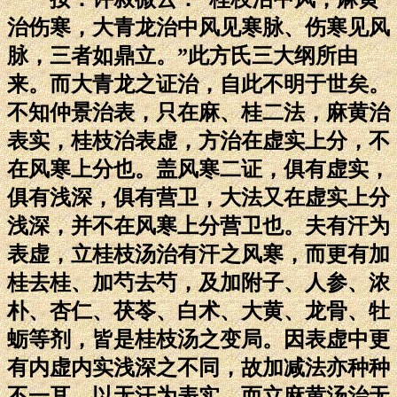
治伤寒，大青龙治中风见寒脉、伤寒见风
脉，三者如鼎立。”此方氏三大纲所由
来。而大青龙之证治，自此不明于世矣。
不知仲景治表，只在麻、桂二法，麻黄治
表实，桂枝治表虚，方治在虚实上分，不
在风寒上分也。盖风寒二证，俱有虚实，
俱有浅深，俱有营卫，大法又在虚实上分
浅深，并不在风寒上分营卫也。夫有汗为
表虚，立桂枝汤治有汗之风寒，而更有加
桂去桂、加芍去芍，及加附子、人参、浓
朴、杏仁、茯苓、白术、大黄、龙骨、牡
蛎等剂，皆是桂枝汤之变局。因表虚中更
有内虚内实浅深之不同，故加减法亦种种
不一耳。以无汗为表实，而立麻黄汤治无