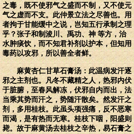
之毒，既不使邪气之盛而不制，又不使元
气之虚而不支。此仲景立法之尽善也。用
者拘于甘能缓中之说，岂知五行承制之理
乎？张子和制浚川、禹功、神 等方，治
水肿痰饮，而不知君补剂以护本，但知用
毒药以攻邪，所以善全者鲜。
麻黄杏仁甘草石膏汤：此温病发汗逐
邪之主剂也。凡冬不藏精之人，热邪内伏
于脏腑，至春风解冻，伏邪自内而出，法
当乘其势而汗之，势随汗散矣。然发汗之
剂，多用桂枝。此虽头项强痛，反不恶寒
而渴，是有热而无寒。桂枝下咽，阳盛则
毙。故于麻黄汤去桂枝之辛热，易石膏之