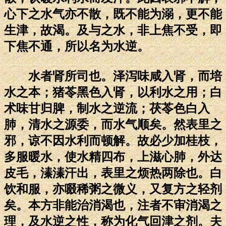
心下之水气亦不散，既不能为溺，更不能
生津，故渴。及与之水，非上焦不受，即
下焦不通，所以名为水逆。
水者肾所司也。泽泻味咸入肾，而培
水之本；猪苓黑色入肾，以利水之用；白
术味甘归脾，制水之逆流；茯苓色白入
肺，清水之源委，而水气顺矣。然表里之
邪，谅不因水利而顿解。故必少加桂枝，
多服暖水，使水精四布，上滋心肺，外达
皮毛，溱溱汗出，表里之烦热两除也。白
饮和服，亦啜稀粥之微义，又复方之轻剂
矣。本方非能治消渴也，注者不审消渴之
理，及水逆之性，称为化气回津之剂。夫