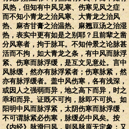
风热，但知有中风见寒、伤寒见风之症，
而不知小青龙之治风寒、大青龙之治风
热、麻杏甘膏之治温热、麻翘豆汤之治湿
热，表实中更有如是之别耶？且前辈之凿
分风寒者，拘于脉耳。不知仲景之论脉甚
活而不拘，如大青龙之条，有中风而脉浮
紧、伤寒而脉浮缓，是互文见意处。言中
风脉缓，然亦有脉浮紧者；伤寒脉紧，然
亦有脉浮缓者。盖中风伤寒，各有浅深，
或因人之强弱而异，地之高下而异，时之
乖和而异。证既不可拘，脉即不可执。如
阳明中风而脉浮紧，太阴伤寒而脉浮缓，
不可谓脉紧必伤寒，脉缓必中风矣。按
《内经》脉滑曰风，则风脉原无定象；又