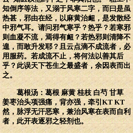
知倒序等法，又溺于风寒二字，而曰是虽
热甚，邪由在经，以麻黄治衄，是发散经
中邪气耳。请问邪气寒乎？热乎？若寒邪
则血凝不流，焉得有衄？若热邪则清降不
遑，而敢升发耶？且云点滴不成流者，必
用服药。若成流不止，将何法以善其后
乎？此误天下苍生之最盛者，余因表而出
之。
葛根汤：葛根 麻黄 桂枝 白芍 甘草
姜枣治头项强痛，背亦强，牵引KT KT
然，脉浮无汗恶寒，兼治风寒在表而自利
者，此开表逐邪之轻剂也。