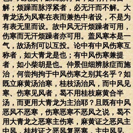
解；烦躁而脉浮紧者，必无汗而不解。大
青龙汤为风寒在表而兼热中者设，不是为
有表无里而设。故中风无汗烦躁者可用，
伤寒而无汗烦躁者亦可用。盖风寒本是一
气，故汤剂可以互投。论中有中风伤寒互
称者，如大青龙是也；有中风伤寒兼提
者，如小柴胡是也。仲景但细辨脉症而施
治，何尝拘拘于中风伤寒之别其名乎？如
既立麻黄汤治寒，桂枝汤治风，而中风见
寒、伤寒见风者，曷不用桂枝麻黄合半
汤，而更用大青龙为主治耶？且既有中风
恶风不恶寒，伤寒恶寒不恶风之说，曷不
用大青龙之恶寒主伤寒，麻黄证之恶风主
中风，桂枝证之恶风复恶寒，主中风见