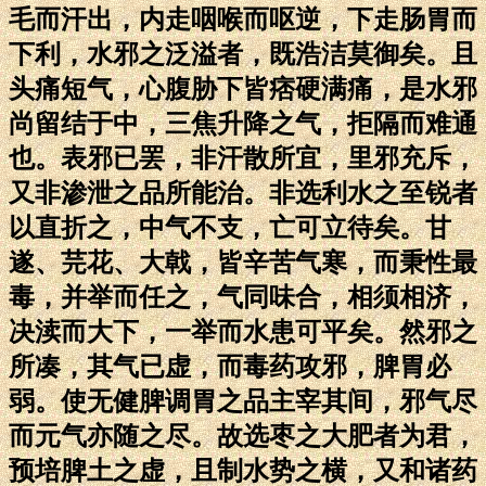
毛而汗出，内走咽喉而呕逆，下走肠胃而
下利，水邪之泛溢者，既浩洁莫御矣。且
头痛短气，心腹胁下皆痞硬满痛，是水邪
尚留结于中，三焦升降之气，拒隔而难通
也。表邪已罢，非汗散所宜，里邪充斥，
又非渗泄之品所能治。非选利水之至锐者
以直折之，中气不支，亡可立待矣。甘
遂、芫花、大戟，皆辛苦气寒，而秉性最
毒，并举而任之，气同味合，相须相济，
决渎而大下，一举而水患可平矣。然邪之
所凑，其气已虚，而毒药攻邪，脾胃必
弱。使无健脾调胃之品主宰其间，邪气尽
而元气亦随之尽。故选枣之大肥者为君，
预培脾土之虚，且制水势之横，又和诸药