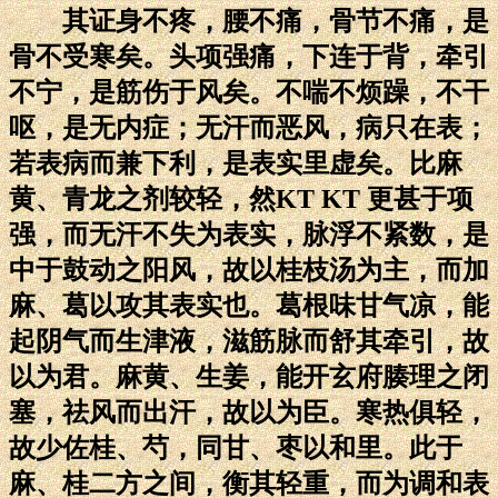
其证身不疼，腰不痛，骨节不痛，是
骨不受寒矣。头项强痛，下连于背，牵引
不宁，是筋伤于风矣。不喘不烦躁，不干
呕，是无内症；无汗而恶风，病只在表；
若表病而兼下利，是表实里虚矣。比麻
黄、青龙之剂较轻，然KT KT 更甚于项
强，而无汗不失为表实，脉浮不紧数，是
中于鼓动之阳风，故以桂枝汤为主，而加
麻、葛以攻其表实也。葛根味甘气凉，能
起阴气而生津液，滋筋脉而舒其牵引，故
以为君。麻黄、生姜，能开玄府腠理之闭
塞，祛风而出汗，故以为臣。寒热俱轻，
故少佐桂、芍，同甘、枣以和里。此于
麻、桂二方之间，衡其轻重，而为调和表