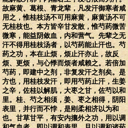
故麻黄、葛根、青龙辈，凡发汗御寒者咸
用之，惟桂枝汤不可用麻黄，麻黄汤不可
无桂枝也。本方皆辛甘发散，惟芍药微苦
微寒，能益阴敛血，内和营气。先辈之无
汗不得用桂枝汤者，以芍药能止汗也。芍
药之功，本在止烦，烦止汗亦止，故反
烦、更烦，与心悸而烦者咸赖之。若倍加
芍药，即建中之剂，非复发汗之剂矣。是
方也，用桂枝发汗，即用芍药止汗，生姜
之辛，佐桂以解肌，大枣之甘，佐芍以和
里。桂、芍之相须，姜、枣之相得，阴阳
表里，并行而不悖，是刚柔相济以为和
也。甘草甘平，有安内攘外之功，用以调
和气血者，即以调和表里，且以调和诸药