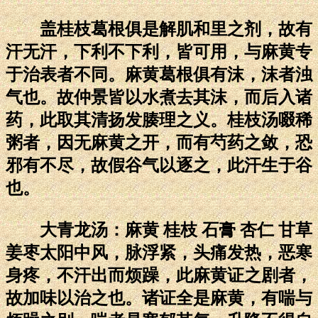
盖桂枝葛根俱是解肌和里之剂，故有
汗无汗，下利不下利，皆可用，与麻黄专
于治表者不同。麻黄葛根俱有沫，沫者浊
气也。故仲景皆以水煮去其沫，而后入诸
药，此取其清扬发腠理之义。桂枝汤啜稀
粥者，因无麻黄之开，而有芍药之敛，恐
邪有不尽，故假谷气以逐之，此汗生于谷
也。
大青龙汤：麻黄 桂枝 石膏 杏仁 甘草
姜枣太阳中风，脉浮紧，头痛发热，恶寒
身疼，不汗出而烦躁，此麻黄证之剧者，
故加味以治之也。诸证全是麻黄，有喘与