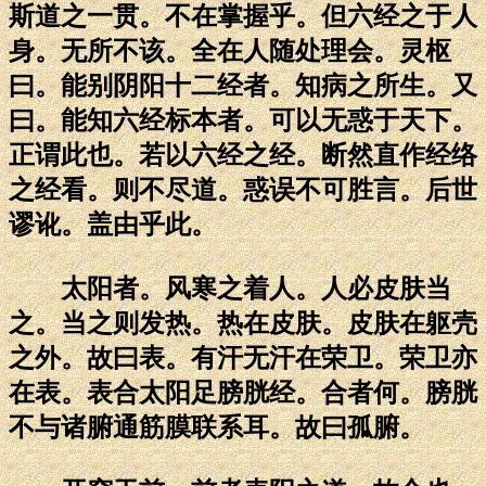
斯道之一贯。不在掌握乎。但六经之于人
身。无所不该。全在人随处理会。灵枢
曰。能别阴阳十二经者。知病之所生。又
曰。能知六经标本者。可以无惑于天下。
正谓此也。若以六经之经。断然直作经络
之经看。则不尽道。惑误不可胜言。后世
谬讹。盖由乎此。
太阳者。风寒之着人。人必皮肤当
之。当之则发热。热在皮肤。皮肤在躯壳
之外。故曰表。有汗无汗在荣卫。荣卫亦
在表。表合太阳足膀胱经。合者何。膀胱
不与诸腑通筋膜联系耳。故曰孤腑。