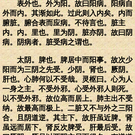
表外也。外为阳。故曰阳病。阳病自
外而内。其渐如此。过此则入内矣。内而
腑脏。腑合表而应病。不待言也。脏主
内。内。里也。里为阴。脏亦阴。故曰阴
病。阴病者。脏受病之谓也。
太阴。脾也。脾居中而阳事。故次少
阳而为三阴之先受。少阴。肾也。厥阴。
肝也。心肺何以不受哉。灵枢曰。心为人
一身之主。不受外邪。心受外邪人则死。
以不受外邪。故位高而居上。肺主出不受
纳。故最高而极上。二脏又不与外之三阳
合。且阴道逆。其主下。故肝虽近脾。肾
虽远而居下。肾反次脾受。肝最后受。故