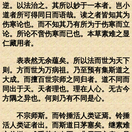
逆。以法治之。其所以妙于一本者。岂小
道者所可得同日而语哉。读之者皆知其为
伤寒论也。而不知其乃有所为于伤寒而立
论。所论不啻伤寒而已也。本草素难之显
仁藏用者。
表表然无余蕴矣。所以法而世为天下
则。方而世为万病祖。乃至预有集斯道之
大成。而擅百世宗师之同归者。道不同而
同出于天。天者理也。理在人心。无古今
方隅之异也。何则乃有不同是心。
不宗师斯。而铃捶活人类证焉。铃捶
活人类证者出。而斯道日茅塞矣。继素难