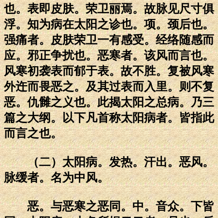
也。表即皮肤。荣卫丽焉。故脉见尺寸俱
浮。知为病在太阳之诊也。项。颈后也。
强痛者。皮肤荣卫一有感受。经络随感而
应。邪正争扰也。恶寒者。该风而言也。
风寒初袭表而郁于表。故不胜。复被风寒
外迕而畏恶之。及其过表而入里。则不复
恶。仇雠之义也。此揭太阳之总病。乃三
篇之大纲。以下凡首称太阳病者。皆指此
而言之也。
（二）太阳病。发热。汗出。恶风。
脉缓者。名为中风。
恶。与恶寒之恶同。中。音众。下皆