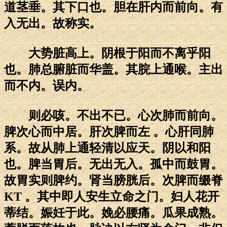
道茎垂。其下口也。胆在肝内而前向。有
入无出。故称实。
大势脏高上。阴根于阳而不离乎阳
也。肺总腑脏而华盖。其脘上通喉。主出
而不内。误内。
则必咳。不出不已。心次肺而前向。
脾次心而中居。肝次脾而左 。心肝同肺
系。故从肺上通轻清以应天。阴以和阳
也。脾当胃后。无出无入。孤中而鼓胃。
故胃实则脾约。肾当膀胱后。次脾而缀脊
KT 。其中即人安生立命之门。妇人花开
蒂结。娠妊于此。娩必腰痛。瓜果成熟。