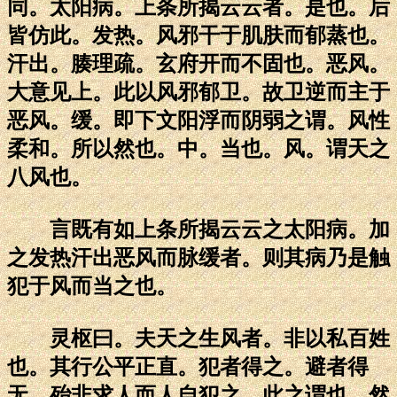
同。太阳病。上条所揭云云者。是也。后
皆仿此。发热。风邪干于肌肤而郁蒸也。
汗出。腠理疏。玄府开而不固也。恶风。
大意见上。此以风邪郁卫。故卫逆而主于
恶风。缓。即下文阳浮而阴弱之谓。风性
柔和。所以然也。中。当也。风。谓天之
八风也。
言既有如上条所揭云云之太阳病。加
之发热汗出恶风而脉缓者。则其病乃是触
犯于风而当之也。
灵枢曰。夫天之生风者。非以私百姓
也。其行公平正直。犯者得之。避者得
无。殆非求人而人自犯之。此之谓也。然