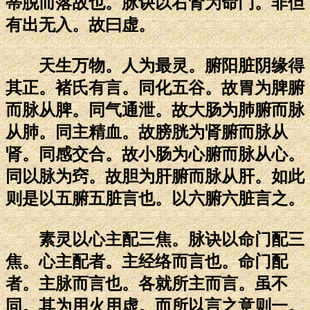
蒂脱而落故也。脉诀以右肾为命门。非但
有出无入。故曰虚。
天生万物。人为最灵。腑阳脏阴缘得
其正。褚氏有言。同化五谷。故胃为脾腑
而脉从脾。同气通泄。故大肠为肺腑而脉
从肺。同主精血。故膀胱为肾腑而脉从
肾。同感交合。故小肠为心腑而脉从心。
同以脉为窍。故胆为肝腑而脉从肝。如此
则是以五腑五脏言也。以六腑六脏言之。
素灵以心主配三焦。脉诀以命门配三
焦。心主配者。主经络而言也。命门配
者。主脉而言也。各就所主而言。虽不
同。其为用火用虚。而所以言之意则一。