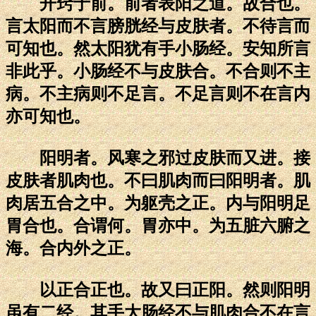
开窍于前。前者表阳之道。故合也。
言太阳而不言膀胱经与皮肤者。不待言而
可知也。然太阳犹有手小肠经。安知所言
非此乎。小肠经不与皮肤合。不合则不主
病。不主病则不足言。不足言则不在言内
亦可知也。
阳明者。风寒之邪过皮肤而又进。接
皮肤者肌肉也。不曰肌肉而曰阳明者。肌
肉居五合之中。为躯壳之正。内与阳明足
胃合也。合谓何。胃亦中。为五脏六腑之
海。合内外之正。
以正合正也。故又曰正阳。然则阳明
虽有二经。其手大肠经不与肌肉合不在言