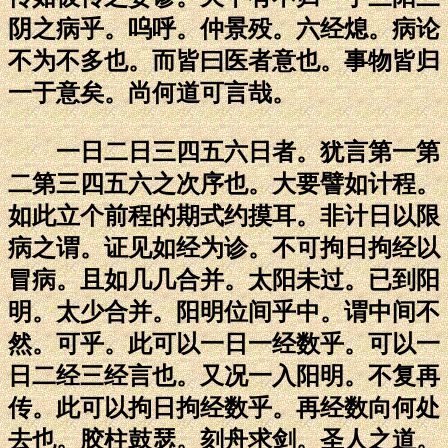
阴之病乎。呜呼。仲景殁。六经熄。病论
不为不多也。而皆曰医者意也。事物皆归
一于意矣。尚何道可言哉。
一日二日三四五六日者。犹言第一第
二第三四五六之次序也。大要譬如计程。
如此立个前程的期式约摸耳。非计日以限
病之谓。证见如经为诊。不可拘日拘经以
冒病。且如几几合并。太阳未过。已到阳
明。太少合并。阳明位间乎中。谓中间不
然。可乎。此可以一日一经数乎。可以一
日二经三经言也。又况一入阳明。不复再
传。此可以拘日拘经数乎。再经数向何处
去也。胶柱鼓瑟。刻舟求剑。圣人之道。