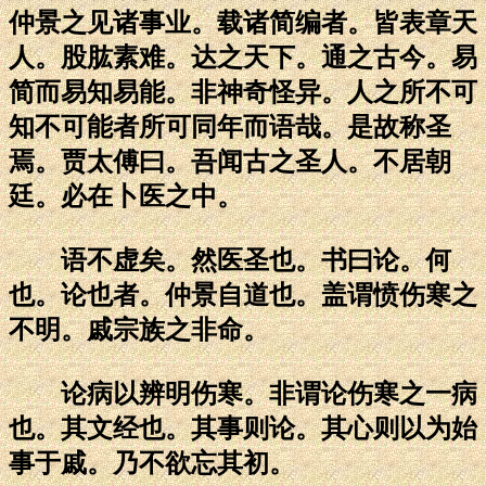
仲景之见诸事业。载诸简编者。皆表章天
人。股肱素难。达之天下。通之古今。易
简而易知易能。非神奇怪异。人之所不可
知不可能者所可同年而语哉。是故称圣
焉。贾太傅曰。吾闻古之圣人。不居朝
廷。必在卜医之中。
语不虚矣。然医圣也。书曰论。何
也。论也者。仲景自道也。盖谓愤伤寒之
不明。戚宗族之非命。
论病以辨明伤寒。非谓论伤寒之一病
也。其文经也。其事则论。其心则以为始
事于戚。乃不欲忘其初。