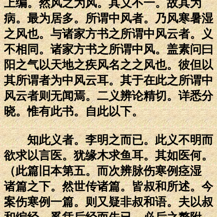
上编。然风之为风。其义不一。故其为
病。最为居多。所谓中风者。乃风寒暑湿
之风也。与诸家方书之所谓中风云者。义
不相同。诸家方书之所谓中风。盖素问曰
阳之气以天地之疾风名之之风也。彼但以
其所谓者为中风云耳。其于在此之所谓中
风云者则无闻焉。二义辨论精切。详悉分
晓。惟有此书。自此以下。
知此义者。李明之而已。此义不明而
欲求以言医。犹缘木求鱼耳。其如医何。
（此篇旧本第五。而次辨脉伤寒例痉湿
诸篇之下。然世传诸篇。皆叔和所述。今
案伤寒例一篇。则又疑非叔和语。夫以叔