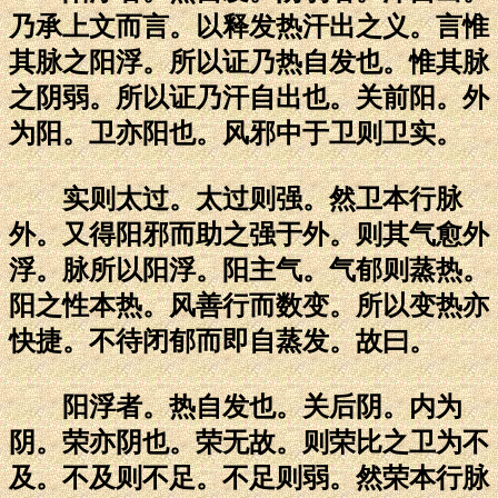
乃承上文而言。以释发热汗出之义。言惟
其脉之阳浮。所以证乃热自发也。惟其脉
之阴弱。所以证乃汗自出也。关前阳。外
为阳。卫亦阳也。风邪中于卫则卫实。
实则太过。太过则强。然卫本行脉
外。又得阳邪而助之强于外。则其气愈外
浮。脉所以阳浮。阳主气。气郁则蒸热。
阳之性本热。风善行而数变。所以变热亦
快捷。不待闭郁而即自蒸发。故曰。
阳浮者。热自发也。关后阴。内为
阴。荣亦阴也。荣无故。则荣比之卫为不
及。不及则不足。不足则弱。然荣本行脉