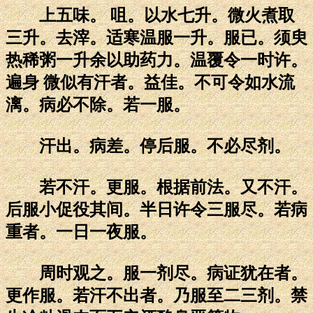
上五味。 咀。以水七升。微火煮取
三升。去滓。适寒温服一升。服已。须臾
热稀粥一升余以助药力。温覆令一时许。
遍身 微似有汗者。益佳。不可令如水流
漓。病必不除。若一服。
汗出。病差。停后服。不必尽剂。
若不汗。更服。根据前法。又不汗。
后服小促役其间。半日许令三服尽。若病
重者。一日一夜服。
周时观之。服一剂尽。病证犹在者。
更作服。若汗不出者。乃服至二三剂。禁