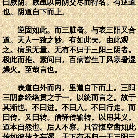
曰厥阴。厥虽以两阴交尽而得名。有逆道
也。阴道自下而上。
逆固如此。而三脏者。与表三阳又合
道。天人一致之妙。有如此夫。由此观
之。病虽无量。无有不归于三阳三阴者。
极此而推。素问曰。百病皆生于风寒暑湿
燥火。至哉言也。
表道自外而内。里道自下而上。三阳
三阴参经络贯之于一。以统而言之。故于
其渐也。不曰进。不曰入。不曰行走。而
曰传。又曰转。借驿传输转。以用其义。
道本自然也。后人不察。只管愎空凿如此
传如彼传之妄谬。天下有不归一于三阳三