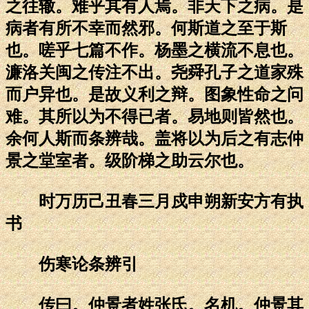
之往辙。难乎其有人焉。非天下之病。是
病者有所不幸而然邪。何斯道之至于斯
也。嗟乎七篇不作。杨墨之横流不息也。
濂洛关闽之传注不出。尧舜孔子之道家殊
而户异也。是故义利之辩。图象性命之问
难。其所以为不得已者。易地则皆然也。
余何人斯而条辨哉。盖将以为后之有志仲
景之堂室者。级阶梯之助云尔也。
时万历己丑春三月戍申朔新安方有执
书
伤寒论条辨引
传曰。仲景者姓张氏。名机。仲景其