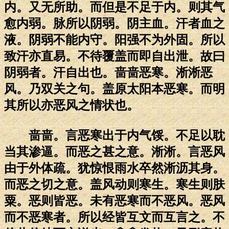
内。又无所助。而但是不足于内。则其气
愈内弱。脉所以阴弱。阴主血。汗者血之
液。阴弱不能内守。阳强不为外固。所以
致汗亦直易。不待覆盖而即自出泄。故曰
阴弱者。汗自出也。啬啬恶寒。淅淅恶
风。乃双关之句。盖原太阳本恶寒。而明
其所以亦恶风之情状也。
啬啬。言恶寒出于内气馁。不足以耽
当其渗逼。而恶之甚之意。淅淅。言恶风
由于外体疏。犹惊恨雨水卒然淅沥其身。
而恶之切之意。盖风动则寒生。寒生则肤
粟。恶则皆恶。未有恶寒而不恶风。恶风
而不恶寒者。所以经皆互文而互言之。不