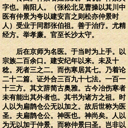
字也。南阳人。（张松北见曹操以其川中
医有仲景为夸以建安言之则松亦仲景时
人）受业于同郡张伯祖。善于治疗。尤精
经方。举孝廉。官至长沙太守。
后在京师为名医。于当时为上手。以
宗族二百余口。建安纪年以来。未及十
稔。死者三之二。而伤寒居其七。乃着论
二十二篇。证外合三百九十七法。一百一
十三方。其文辞简古奥雅。古今冶伤寒者
未有能出其外者也。其书为诸方之祖。时
人以为扁鹊仓公无以加之。故后世称为医
圣。夫扁鹊仓公。神医也。神尚矣。人以
为无以加于仲景。而称仲景曰圣。岂非以