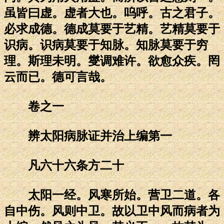
虽皆曰虚。虚者大也。呜呼。古之君子。
必求成德。德成莫要于艺精。艺精莫要于
识病。识病莫要于知脉。知脉莫要于穷
理。斯理未明。燮调难许。欲愈众疾。罔
云而已。德可言哉。
卷之一
辨太阳病脉证并治上编第一
凡六十六条方二十
太阳一经。风寒所始。营卫二道。各
自中伤。风则中卫。故以卫中风而病者为