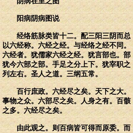
阴病在里之图
阳病阴病图说
经络筋脉类皆十二。配三阳三阴而总
以六经称。六经之经。与经络之经不同。
六经者。犹儒家六经之经。犹言部也。部
犹今六部之部。手足之分上下。犹宰职之
列左右。圣人之道。三纲五常。
百行庶政。六经尽之矣。天下之大。
事物之众。六部尽之矣。人身之有。百骸
之多。六经尽之矣。
由此观之。则百病皆可得而原委。而