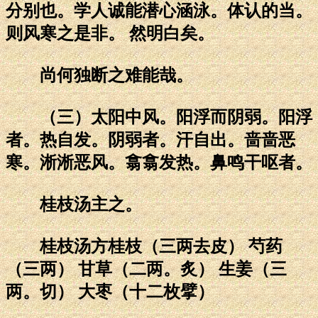
分别也。学人诚能潜心涵泳。体认的当。
则风寒之是非。 然明白矣。
尚何独断之难能哉。
（三）太阳中风。阳浮而阴弱。阳浮
者。热自发。阴弱者。汗自出。啬啬恶
寒。淅淅恶风。翕翕发热。鼻鸣干呕者。
桂枝汤主之。
桂枝汤方桂枝（三两去皮） 芍药
（三两） 甘草（二两。炙） 生姜（三
两。切） 大枣（十二枚擘）