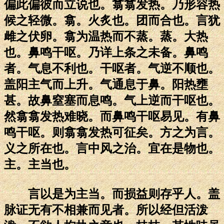
偏此偏彼而立说也。翕翕发热。乃形容热
候之轻微。翕。火炙也。团而合也。言犹
雌之伏卵。翕为温热而不蒸。蒸。大热
也。鼻鸣干呕。乃详上条之未备。鼻鸣
者。气息不利也。干呕者。气逆不顺也。
盖阳主气而上升。气通息于鼻。阳热壅
甚。故鼻窒塞而息鸣。气上逆而干呕也。
然翕翕发热难晓。而鼻鸣干呕易见。有鼻
鸣干呕。则翕翕发热可征矣。方之为言。
义之所在也。言中风之治。宜在是物也。
主。主当也。
言以是为主当。而损益则存乎人。盖
脉证无有不相兼而见者。所以经但活泼