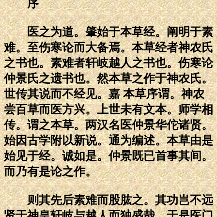
序
医之为道。肇始于本草经。阐明于素
难。至伤寒论而大备焉。本草经者神农氏
之书也。素难者轩岐越人之书也。伤寒论
仲景氏之遗书也。然本草之作于神农氏。
世传其说而不经见。嘉 本草序谓。神农
尝百草而医方兴。上世未有文本。师学相
传。谓之本草。两汉名医仲景华佗诸贤。
始因古学附以新说。通为编述。本草由是
始见于经。诚如是。仲景既已首事其间。
而乃有是论之作。
则其先后素难而股肱之。其功岂不远
贤于神皇轩岐与越人而独盛哉。于是医门