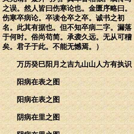
之误。然人皆曰伤寒论也。金匮序略曰。
伤寒卒病论。卒读仓卒之卒。诚书之初
名。此其有据也。但不知卒病二字。漏落
于何时。俗尚苟简。承袭久远。无从可稽
矣。君子于此。不能无憾焉。）
万历癸巳阳月之吉九山山人方有执识
阳病在表之图
阳病在表之图
阴病在里之图