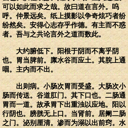
可以如此而求之哉。故曰道在言外。呜
呼。仲景远矣。纸上摸影以争奇炫巧者纷
纷然矣。安得心志存乎作德。有主而不惑
者。吾与之共论言外之道而数此。
大约腑低下。阳根于阴而不离乎阴
也。胃当脾前。廪水谷而应土。其脘上通
咽。主内而不出。
出则病。小肠次胃而受盛。大肠次小
肠而传送。谷道肛门。其下口也。二肠通
胃而一道。故承胃下出重浊以应地。阳以
行阴也。膀胱无上口。当肾前。居阑二肠
之门。泌别厘清。渗而为溺以出前窍。水