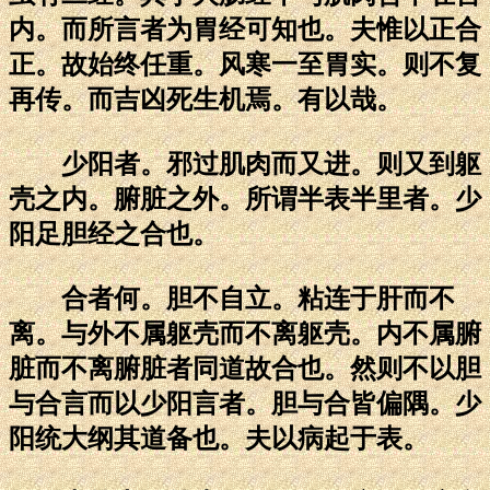
内。而所言者为胃经可知也。夫惟以正合
正。故始终任重。风寒一至胃实。则不复
再传。而吉凶死生机焉。有以哉。
少阳者。邪过肌肉而又进。则又到躯
壳之内。腑脏之外。所谓半表半里者。少
阳足胆经之合也。
合者何。胆不自立。粘连于肝而不
离。与外不属躯壳而不离躯壳。内不属腑
脏而不离腑脏者同道故合也。然则不以胆
与合言而以少阳言者。胆与合皆偏隅。少
阳统大纲其道备也。夫以病起于表。