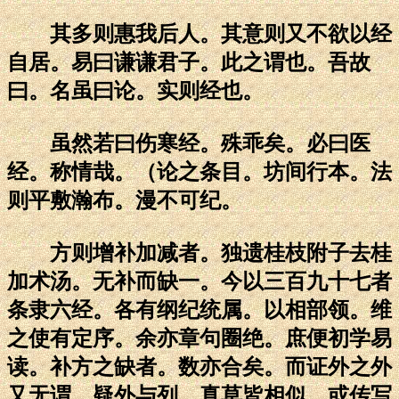
其多则惠我后人。其意则又不欲以经
自居。易曰谦谦君子。此之谓也。吾故
曰。名虽曰论。实则经也。
虽然若曰伤寒经。殊乖矣。必曰医
经。称情哉。（论之条目。坊间行本。法
则平敷瀚布。漫不可纪。
方则增补加减者。独遗桂枝附子去桂
加术汤。无补而缺一。今以三百九十七者
条隶六经。各有纲纪统属。以相部领。维
之使有定序。余亦章句圈绝。庶便初学易
读。补方之缺者。数亦合矣。而证外之外
又无谓。疑外与列。真草皆相似。或传写