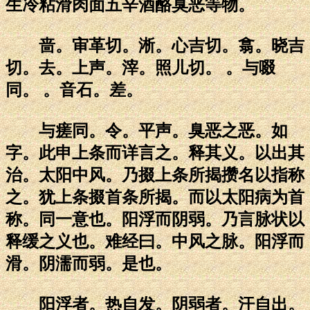
生冷粘滑肉面五辛酒酪臭恶等物。
啬。审革切。淅。心吉切。翕。晓吉
切。去。上声。滓。照儿切。 。与啜
同。 。音石。差。
与瘥同。令。平声。臭恶之恶。如
字。此申上条而详言之。释其义。以出其
治。太阳中风。乃掇上条所揭攒名以指称
之。犹上条掇首条所揭。而以太阳病为首
称。同一意也。阳浮而阴弱。乃言脉状以
释缓之义也。难经曰。中风之脉。阳浮而
滑。阴濡而弱。是也。
阳浮者。热自发。阴弱者。汗自出。