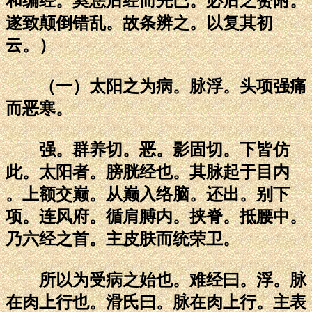
和编经。奚恁后经而先已。必后之赘附。
遂致颠倒错乱。故条辨之。以复其初
云。）
（一）太阳之为病。脉浮。头项强痛
而恶寒。
强。群养切。恶。影固切。下皆仿
此。太阳者。膀胱经也。其脉起于目内
。上额交巅。从巅入络脑。还出。别下
项。连风府。循肩膊内。挟脊。抵腰中。
乃六经之首。主皮肤而统荣卫。
所以为受病之始也。难经曰。浮。脉
在肉上行也。滑氏曰。脉在肉上行。主表