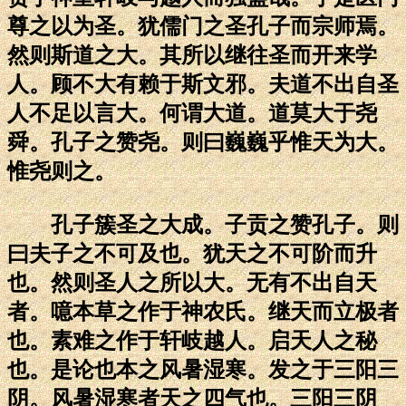
尊之以为圣。犹儒门之圣孔子而宗师焉。
然则斯道之大。其所以继往圣而开来学
人。顾不大有赖于斯文邪。夫道不出自圣
人不足以言大。何谓大道。道莫大于尧
舜。孔子之赞尧。则曰巍巍乎惟天为大。
惟尧则之。
孔子簇圣之大成。子贡之赞孔子。则
曰夫子之不可及也。犹天之不可阶而升
也。然则圣人之所以大。无有不出自天
者。噫本草之作于神农氏。继天而立极者
也。素难之作于轩岐越人。启天人之秘
也。是论也本之风暑湿寒。发之于三阳三
阴。风暑湿寒者天之四气也。三阳三阴