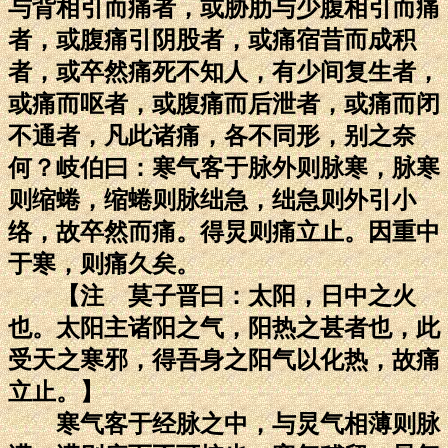
与背相引而痛者，或胁肋与少腹相引而痛
者，或腹痛引阴股者，或痛宿昔而成积
者，或卒然痛死不知人，有少间复生者，
或痛而呕者，或腹痛而后泄者，或痛而闭
不通者，凡此诸痛，各不同形，别之奈
何？岐伯曰：寒气客于脉外则脉寒，脉寒
则缩蜷，缩蜷则脉绌急，绌急则外引小
络，故卒然而痛。得炅则痛立止。因重中
于寒，则痛久矣。
【注 莫子晋曰：太阳，日中之火
也。太阳主诸阳之气，阳热之甚者也，此
受天之寒邪，得吾身之阳气以化热，故痛
立止。】
寒气客于经脉之中，与炅气相薄则脉