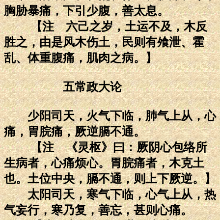
胸胁暴痛，下引少腹，善太息。
【注 六己之岁，土运不及，木反
胜之，由是风木伤土，民则有飧泄、霍
乱、体重腹痛，肌肉之病。】
五常政大论
少阳司天，火气下临，肺气上从，心
痛，胃脘痛，厥逆膈不通。
【注 《灵枢》曰：厥阴心包络所
生病者，心痛烦心。胃脘痛者，木克土
也。土位中央，膈不通，则上下厥逆。】
太阳司天，寒气下临，心气上从，热
气妄行，寒乃复，善忘，甚则心痛。