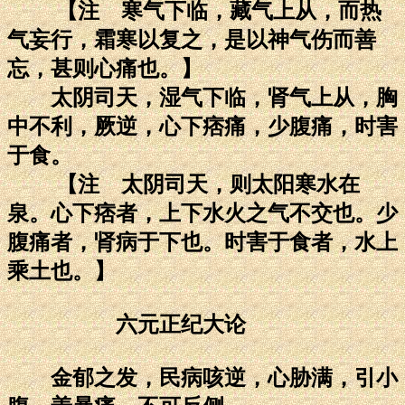
【注 寒气下临，藏气上从，而热
气妄行，霜寒以复之，是以神气伤而善
忘，甚则心痛也。】
太阴司天，湿气下临，肾气上从，胸
中不利，厥逆，心下痞痛，少腹痛，时害
于食。
【注 太阴司天，则太阳寒水在
泉。心下痞者，上下水火之气不交也。少
腹痛者，肾病于下也。时害于食者，水上
乘土也。】
六元正纪大论
金郁之发，民病咳逆，心胁满，引小