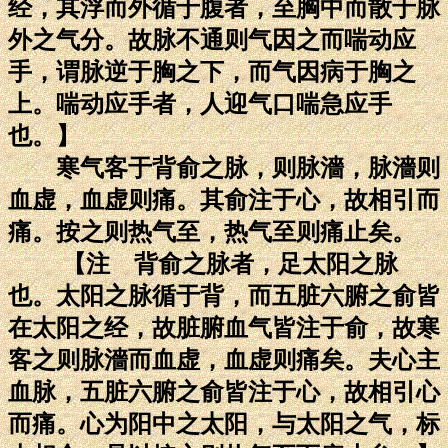
经，其浮而外循于腹者，至胸中而散于脉
外之气分。故脉不通则气因之而喘动应
手，谓脉逆于胸之下，而气因病于胸之
上。喘动应手者，人迎气口喘急应手
也。】
寒气客于背俞之脉，则脉濇，脉濇则
血虚，血虚则痛。其俞注于心，故相引而
痛。按之则热气至，热气至则痛止矣。
【注 背俞之脉者，足太阳之脉
也。太阳之脉循于背，而五脏六腑之俞皆
在太阳之经，故脏腑血气皆注于俞，故寒
客之则脉濇而血虚，血虚则痛矣。夫心主
血脉，五脏六腑之俞皆注于心，故相引心
而痛。心为阳中之太阳，与太阳之气，标