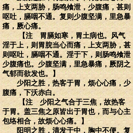
痛，上支两胁，肠鸣飧泄，少腹痛，甚则
呕吐，膈咽不通。复则少腹坚满，里急暴
痛，厥心痛。
【注 胃膈如寒，胃土病也。风气
淫于上，则胃脘当心而痛，上支两胁，甚
则呕吐，膈咽不通。淫于下，则肠鸣飧泄
少腹痛也。少腹坚满，里急暴痛，厥阴之
气郁而欲发也。】
少阳之胜，热客于胃，烦心心痛，少
腹痛，下沃赤白。
【注 少阳之气合于三焦，故热客
于胃。盖三焦之原皆出于胃也，而与心主
包络相合，故烦心心痛。】
阳明之胜，清发于中，胸中不便。复