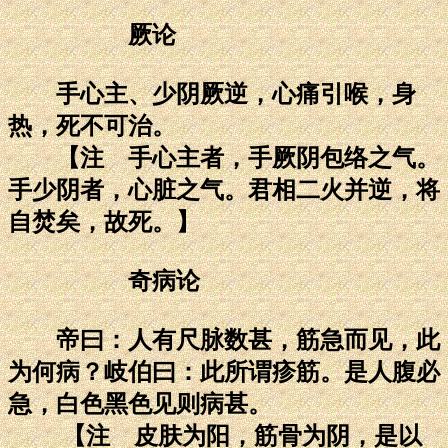
厥论
手心主、少阴厥逆，心痛引喉，身
热，死不可治。
【注 手心主者，手厥阴包络之气。
手少阴者，心脏之气。君相二火并逆，将
自焚矣，故死。】
奇病论
帝曰：人有尺脉数甚，筋急而见，此
为何病？岐伯曰：此所谓疹筋。是人腹必
急，白色黑色见则病甚。
【注 皮肤为阳，筋骨为阴，是以