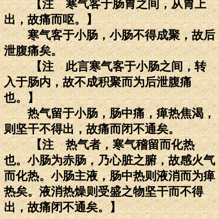
【注 寒气客于肠胃之间，从胃上
出，故痛而呕。】
寒气客于小肠，小肠不得成聚，故后
泄腹痛矣。
【注 此言寒气客于小肠之间，转
入于肠内，故不成积聚而为后泄腹痛
也。】
热气留于小肠，肠中痛，瘅热焦渴，
则坚干不得出，故痛而闭不通矣。
【注 热气者，寒气稽留而化热
也。小肠为赤肠，乃心脏之腑，故感火气
而化热。小肠主液，肠中热则液消而为瘅
热矣。液消热燥则受盛之物坚干而不得
出，故痛闭不通矣。】