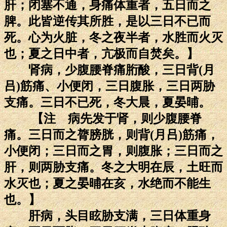
肝；闭塞不通，身痛体重者，五日而之
脾。此皆逆传其所胜，是以三日不已而
死。心为火脏，冬之夜半者，水胜而火灭
也；夏之日中者，亢极而自焚矣。】
肾病，少腹腰脊痛胻酸，三日背(月
吕)筋痛、小便闭，三日腹胀，三日两胁
支痛。三日不已死，冬大晨，夏晏晡。
【注 病先发于肾，则少腹腰脊
痛。三日而之膂膀胱，则背(月吕)筋痛，
小便闭；三日而之胃，则腹胀；三日而之
肝，则两胁支痛。冬之大明在辰，土旺而
水灭也；夏之晏晡在亥，水绝而不能生
也。】
肝病，头目眩胁支满，三日体重身