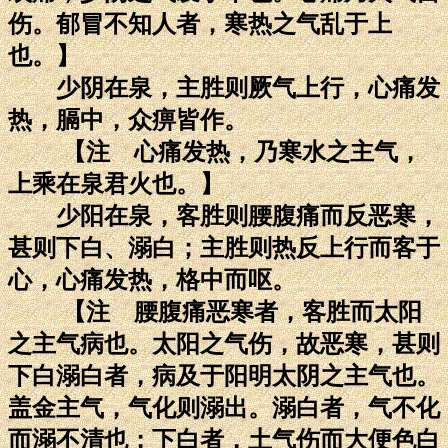
伤。郁冒不知人者，寒热之气乱于上
也。】
少阴在泉，主胜则厥气上行，心痛发
热，膈中，众痹皆作。
【注 心痛发热，乃寒水之主气，
上乘在泉君火也。】
少阳在泉，客胜则腰腹痛而反恶寒，
甚则下白、溺白；主胜则热反上行而客于
心，心痛发热，格中而呕。
【注 腰腹痛恶寒者，客胜而太阳
之主气病也。太阳之气伤，故恶寒，甚则
下白溺白者，病及于阳明太阴之主气也。
盖金主气，气化则溺出。溺白者，气不化
而溺不清也；下白者，土气伤而大便色白