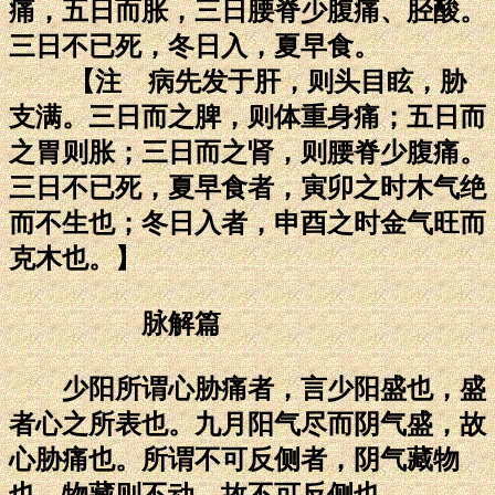
痛，五日而胀，三日腰脊少腹痛、胫酸。
三日不已死，冬日入，夏早食。
【注 病先发于肝，则头目眩，胁
支满。三日而之脾，则体重身痛；五日而
之胃则胀；三日而之肾，则腰脊少腹痛。
三日不已死，夏早食者，寅卯之时木气绝
而不生也；冬日入者，申酉之时金气旺而
克木也。】
脉解篇
少阳所谓心胁痛者，言少阳盛也，盛
者心之所表也。九月阳气尽而阴气盛，故
心胁痛也。所谓不可反侧者，阴气藏物
也。物藏则不动，故不可反侧也。