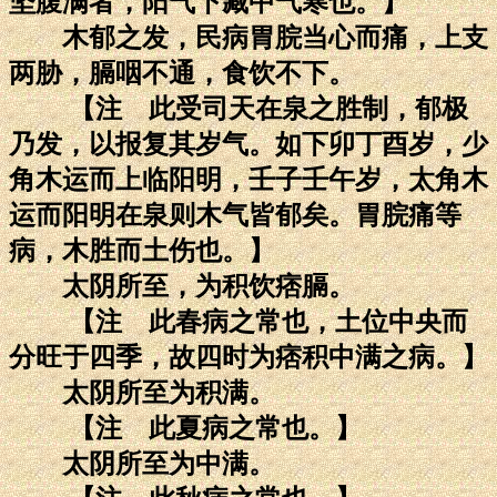
坚腹满者，阳气下藏中气寒也。】
木郁之发，民病胃脘当心而痛，上支
两胁，膈咽不通，食饮不下。
【注 此受司天在泉之胜制，郁极
乃发，以报复其岁气。如下卯丁酉岁，少
角木运而上临阳明，壬子壬午岁，太角木
运而阳明在泉则木气皆郁矣。胃脘痛等
病，木胜而土伤也。】
太阴所至，为积饮痞膈。
【注 此春病之常也，土位中央而
分旺于四季，故四时为痞积中满之病。】
太阴所至为积满。
【注 此夏病之常也。】
太阴所至为中满。