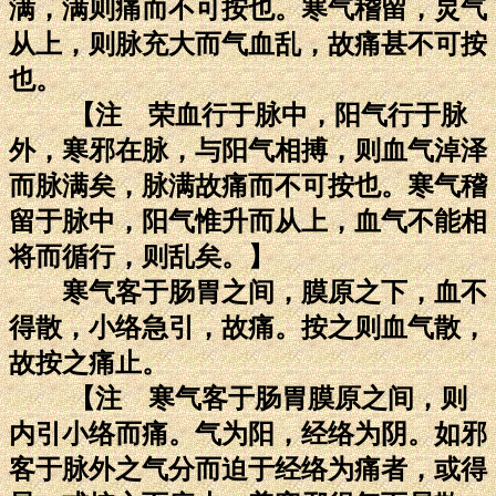
满，满则痛而不可按也。寒气稽留，炅气
从上，则脉充大而气血乱，故痛甚不可按
也。
【注 荣血行于脉中，阳气行于脉
外，寒邪在脉，与阳气相搏，则血气淖泽
而脉满矣，脉满故痛而不可按也。寒气稽
留于脉中，阳气惟升而从上，血气不能相
将而循行，则乱矣。】
寒气客于肠胃之间，膜原之下，血不
得散，小络急引，故痛。按之则血气散，
故按之痛止。
【注 寒气客于肠胃膜原之间，则
内引小络而痛。气为阳，经络为阴。如邪
客于脉外之气分而迫于经络为痛者，或得