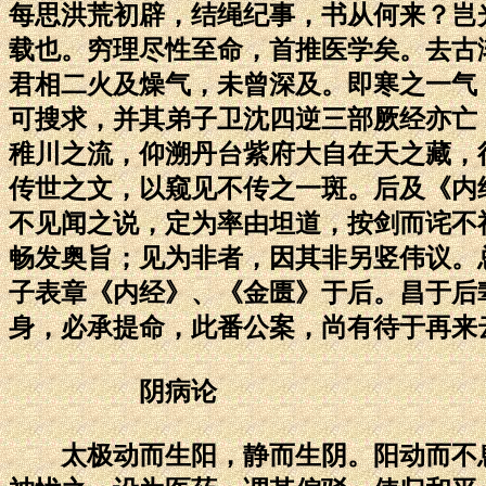
每思洪荒初辟，结绳纪事，书从何来？岂
载也。穷理尽性至命，首推医学矣。去古
君相二火及燥气，未曾深及。即寒之一气
可搜求，并其弟子卫沈四逆三部厥经亦亡
稚川之流，仰溯丹台紫府大自在天之藏，
传世之文，以窥见不传之一斑。后及《内
不见闻之说，定为率由坦道，按剑而诧不
畅发奥旨；见为非者，因其非另竖伟议。
子表章《内经》、《金匮》于后。昌于后
身，必承提命，此番公案，尚有待于再来
阴病论
太极动而生阳，静而生阴。阳动而不息