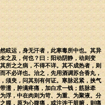
然眩运，身无汗者，此寒毒所中也。其异
未之及，何也？曰：阳动阴静，动则变
其所之之病，不得不详。其不成热者，则
而不必详也。治之，先用酒调苏合香丸，
，须臾，问其别有何证。寒脉迟紧，挟气
带濡，肿满疼痛，加白朮一钱；筋脉牵
为浮，中在肉则为苛、为重、为聚液。分
之膜，原为心腹痛，或注连于脏腑，则痛