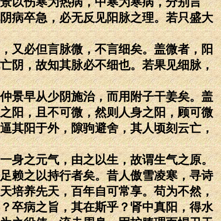
景以伤寒为热病，中寒为寒病，分别言
阴病卒急，必无反见阳脉之理。若只盛大
，又必但言脉微，不言细矣。盖微者，阳
亡阴，故知其脉必不细也。若果见细脉，
仲景早从少阴施治，而用附子干姜矣。盖
之阳，且不可微，然则人身之阳，顾可微
逼其阳于外，隙驹避舍，其人顷刻云亡，
一身之元气，由之以生，故谓生气之原。
足赖之以持行者矣。昔人傲雪凌寒，寻诗
天培养先天，百年自可常享。苟为不然，
？卒病之旨，其在斯乎？肾中真阳，得水