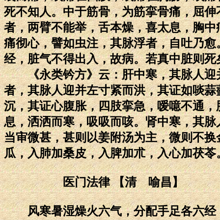
死不知人。中于筋骨，为筋挛骨痛，屈伸
者，两臂不能举，舌本燥，喜太息，胸中
痛彻心，譬如虫注，其脉浮者，自吐乃愈
经，脏气不得出入，故病。若真中脏则死
《永类钤方》云：肝中寒，其脉人迎并
者，其脉人迎并左寸紧而洪，其证如啖蒜
沉，其证心腹胀，四肢挛急，嗳噫不通，
息，洒洒而寒，吸吸而咳。肾中寒，其脉
当审微甚，甚则以姜附汤为主，微则不换
瓜，入肺加桑皮，入脾加朮，入心加茯苓
医门法律 【清 喻昌】
风寒暑湿燥火六气，分配手足各六经，