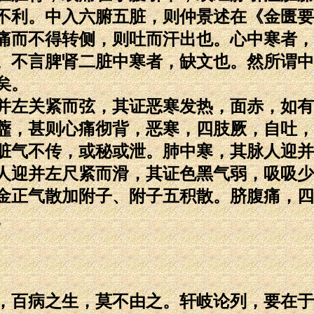
不利。中入六腑五脏，则仲景述在《金匮要
痛而不得转侧，则吐而汗出也。心中寒者，
。不言脾肾二脏中寒者，缺文也。然所谓中
矣。
左关紧而弦，其证恶寒发热，面赤，如有
虀，甚则心痛彻背，恶寒，四肢厥，自吐，
脏气不传，或秘或泄。肺中寒，其脉人迎并
人迎并左尺紧而滑，其证色黑气弱，吸吸少
金正气散加附子、附子五积散。脐腹痛，四
。
百病之生，莫不由之。轩岐论列，要在于