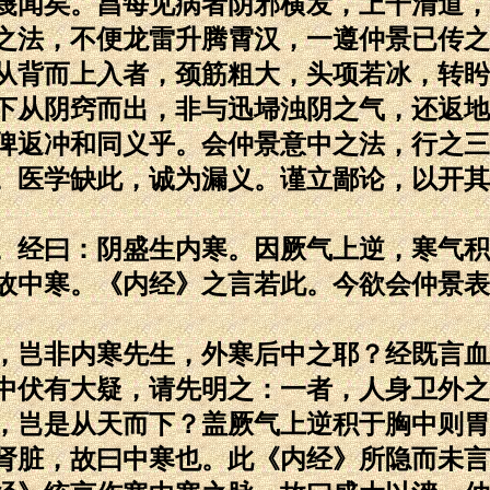
蔑闻矣。昌每见病者阴邪横发，上干清道，
之法，不便龙雷升腾霄汉，一遵仲景已传之
从背而上入者，颈筋粗大，头项若冰，转盻
下从阴窍而出，非与迅埽浊阴之气，还返地
俾返冲和同义乎。会仲景意中之法，行之三
。医学缺此，诚为漏义。谨立鄙论，以开其
经曰：阴盛生内寒。因厥气上逆，寒气积
故中寒。《内经》之言若此。今欲会仲景表
岂非内寒先生，外寒后中之耶？经既言血
中伏有大疑，请先明之：一者，人身卫外之
，岂是从天而下？盖厥气上逆积于胸中则胃
肾脏，故曰中寒也。此《内经》所隐而未言