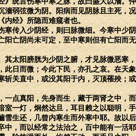
经》统言伤寒中寒之脉，故曰盛大以濇。仲
沉濇弱弦微为阴。阳病而见阴脉且主死，况
《内经》所隐而难窥者也。
寒传入少阴经，则曰脉微细。今寒中少阴
亡阳亡阴尚未可定，至中寒则但有亡阳而无
其太阳膀胱为少阴之腑，才见脉微恶寒，
，此日而微；今此下民，亦孔之哀。在天象
寒斩关直中，或没其阳于内，灭顶罹殃；或
一点真阳，先身而生，藏于两肾之中，而
暗室一灯，炯然达旦，耳目赖之以聪明，手
嚙雪生还，几曾内寒生而外寒中耶。故以后
卒中，而以经常之法治之，百中能有一活耶