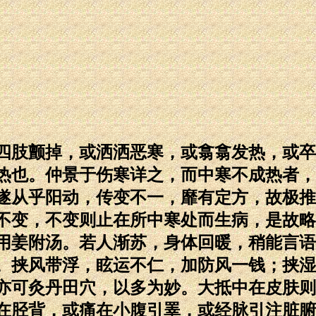
肢颤掉，或洒洒恶寒，或翕翕发热，或卒
热也。仲景于伤寒详之，而中寒不成热者，
遂从乎阳动，传变不一，靡有定方，故极推
不变，不变则止在所中寒处而生病，是故略
用姜附汤。若人渐苏，身体回暖，稍能言语
。挟风带浮，眩运不仁，加防风一钱；挟湿
亦可灸丹田穴，以多为妙。大抵中在皮肤则
在胫背，或痛在小腹引睪，或经脉引注脏腑