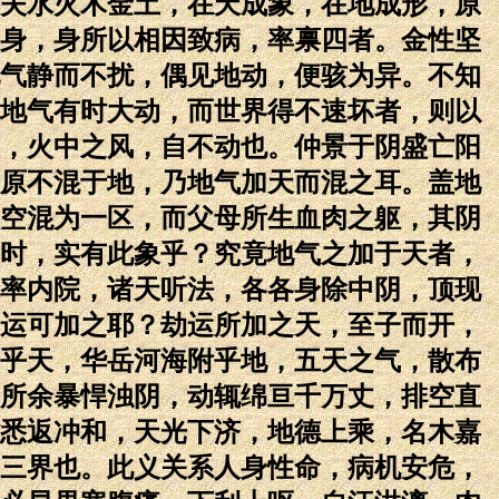
夫水火木金土，在天成象，在地成形，原
身，身所以相因致病，率禀四者。金性坚
气静而不扰，偶见地动，便骇为异。不知
地气有时大动，而世界得不速坏者，则以
，火中之风，自不动也。仲景于阴盛亡阳
原不混于地，乃地气加天而混之耳。盖地
空混为一区，而父母所生血肉之躯，其阴
时，实有此象乎？究竟地气之加于天者，
率内院，诸天听法，各各身除中阴，顶现
运可加之耶？劫运所加之天，至子而开，
乎天，华岳河海附乎地，五天之气，散布
所余暴悍浊阴，动辄绵亘千万丈，排空直
悉返冲和，天光下济，地德上乘，名木嘉
三界也。此义关系人身性命，病机安危，