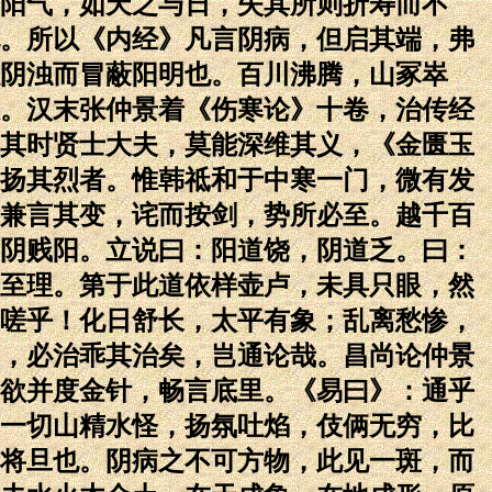
阳气，如天之与日，失其所则折寿而不
。所以《内经》凡言阴病，但启其端，弗
阴浊而冒蔽阳明也。百川沸腾，山冢崒
。汉末张仲景着《伤寒论》十卷，治传经
其时贤士大夫，莫能深维其义，《金匮玉
扬其烈者。惟韩祗和于中寒一门，微有发
兼言其变，诧而按剑，势所必至。越千百
阴贱阳。立说曰：阳道饶，阴道乏。曰：
至理。第于此道依样壶卢，未具只眼，然
嗟乎！化日舒长，太平有象；乱离愁惨，
，必治乖其治矣，岂通论哉。昌尚论仲景
欲并度金针，畅言底里。《易曰》：通乎
一切山精水怪，扬氛吐焰，伎俩无穷，比
将旦也。阴病之不可方物，此见一斑，而