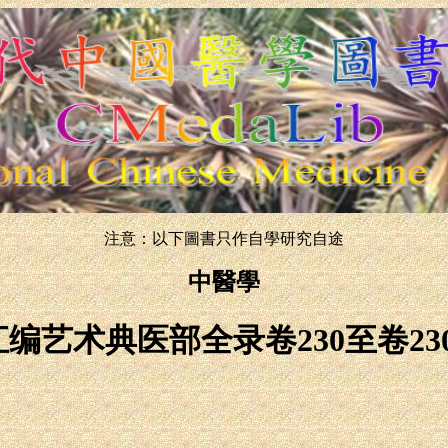
注意：以下圖書只作自學研究自途
中醫學
编艺术典医部全录卷230至卷23