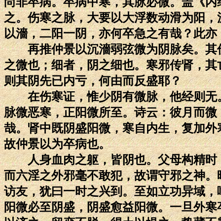
尚非卒病。卒病中寒，其脉必微。盖《内
之。伤寒之脉，大要以大浮数动滑为阳，
以濇，二阳一阴，亦何卒急之有哉？此亦
再推仲景以沉濇弱弦微为阴脉矣。其伤
之微也；细者，阴之细也。寒邪传肾，其
则其阴先已内亏，何由而反盛耶？
在伤寒证，惟少阴有微脉，他经则无。
脉微恶寒，正阳微所至。诗云：彼月而微
哉。肾中既阴盛阳微，寒自内生，复加外
故仲景以为卒病也。
人身血肉之躯，皆阴也。父母构精时，
而六淫之外邪毫不敢犯，故谓守邪之神。
访友，犹曰一时之兴到。至如立功异域，
阳微必至阴盛，阴盛愈益阳微。一旦外寒