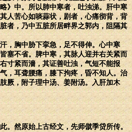
略》中。所以肺中寒者，吐浊涕。肝中寒
其人苦心如啖蒜状，剧者，心痛彻背，背
脏者，乃中五脏所居畔界之郭内，阻隔其
汗，胸中胁下挛急，足不得伸。心中寒
皆塞不省。脾中寒，其脉人迎并右关紧而
右寸紧而濇，其证善吐浊，气短不能报
气，耳聋腰痛，膝下拘疼，昏不知人。治
肢厥，附子理中汤、姜附汤。入肝加木
此。然原始上古经文，先师僦季贷所传。