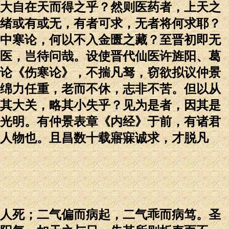
大自在天而得之乎？然则医药者，上天之
绪或有或无，有者可求，无者将何求耶？
中寒论，何以不入金匮之藏？至晋初即无
医，岂待问哉。设使晋代仙医许旌阳、葛
论《伤寒论》，不揣凡驽，窃欲拟议仲景
绵力任重，老而不休，志非不苦。但以从
其大关，略其小失乎？见为是者，因其是
光明。有仲景表章《内经》于前，有诸君
人物也。且昌数十载寤寐诚求，才脱凡
人死；二气偏而病起，二气乖而病笃。圣