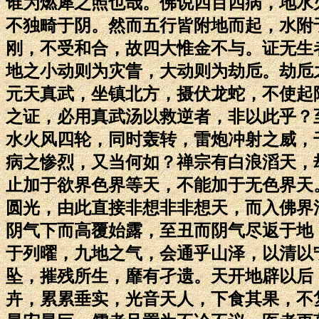
谁为燃犀之照也哉。佛说四百四病，地水
不独畸于阴。然而五行皆附地而起，水附
刚，不受和合，故四大惟金不与。证无生
地之小动则为灾眚，大动则为劫卮。劫卮
元天真武，坐镇北方，摄伏龙蛇，不使起
之证，必用真武汤以救逆者，非以此乎？
水火风四轮，同时轰转，雷炮冲射之威，
病之惨烈，又当何如？禅宗有白浪滔天，
止加于欲界色界等天，不能加于无色界天
圆光，由此直接非想非非想天，而入佛界
阴气下而高覆始露，至丑而阴气尽返于地
于列曜，九地之气，会通乎山泽，以清以
坠，摧残所生，靡有孑遗。天开地辟以后
卉，累累垂实，光音天人，下食其果，不