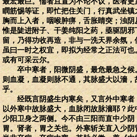
最宏最巨。儒者且置为不论不议，医者更
瞤筋惕等证，即忙把住关门，行真武坐镇
胸而上入者，咽喉肿痹，舌胀睛突；浊阴
惟是陡进附子、干姜纯阳之药，亟驱阴邪
留，乃得功收再造，非与一洗天界余氛，
虽曰一时之权宜，即拟为经常之正法可也
或有可采云尔。
卒中寒者，阳微阴盛，最危最急之候。
则血凝，血凝则脉不通，其脉盛大以濇，
乎。
经既言阴盛生内寒矣，又言外中寒者，
以外寒中故脉盛大，血脉闭故脉濇耶？此
少阳卫身之两侧。今不由三阳而直中少阴
胃。肾者，胃之关也。外寒斩关直入少阴