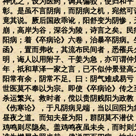
神忧之，设为医药，调其偏驳，使归和平
彰。是虽不言阴病，而阴病之机，宛然可
竟其说。厥后国政乖讹，阳舒变为阴惨，
崩，高岸为谷，深谷为陵，诗言之矣。民
阳病；着《卒病论》六卷，治暴卒阴病。
函》，置而弗收，其流布民间者，悉罹兵
明，诲人以用附子、干姜为急，亦可谓仲
年，祇和草泽一家之言，已不似仲景登高
阳常有余，阴常不足。曰：阴气难成易亏
世医莫不奉以为宗。即使《卒病论》传之
杀运繁兴。救时者，傥以贵阴贱阳为政教
《伤寒论》，于凡阴病见端，当以回阳为
昼夜之道。而知夫昼为阳，群阴莫不潜伏
鸡鸣则尽隐矣。盖鸡鸣夜虽未央，而时则