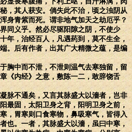
必显畏寒腹痛，下利上呕，自汗淋漓，肉
秘，其人获安。倘失此不治，顷之浊阴从
浑身青紫而死。谓非地气加天之劫厄乎？
界同义乎。然必尽驱阳隙之阴，不使少
十年，治经百人，凡遇药到，莫不生全，
端。后有作者，出其广大精微之蕴，是编
于胸中而不泄，不泄则温气去寒独留，留
章《内经》之意，敷陈一二，敢辞饶舌
凝脉不通矣，又言其脉盛大以濇者，岂非
阳最固，太阳卫身之背，阳明卫身之前，
寒，胃寒则口食寒物，鼻吸寒气，皆得入
者也。一者，其脉盛大以濇，虽曰中寒，