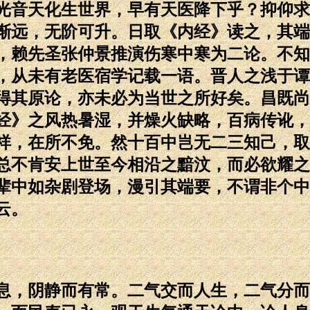
光音天化生世界，早有天医降下乎？抑仰求
渐远，无阶可升。日取《内经》读之，其端
，赖先圣张仲景推演伤寒中寒为二论。不知
，从未有老医宿学记载一语。晋人之浅于谭
得其原论，亦未必为当世之所好矣。昌既尚
经》之风热暑湿，并燥火缺略，百病传讹，
祥，在所不免。然十百中岂无二三知己，取
总不肯安上世至今相沿之黯汶，而必欲耀之
辈中如杂剧登场，漫引其端要，不谓非个中
云。
，阴静而有常。二气交而人生，二气分而