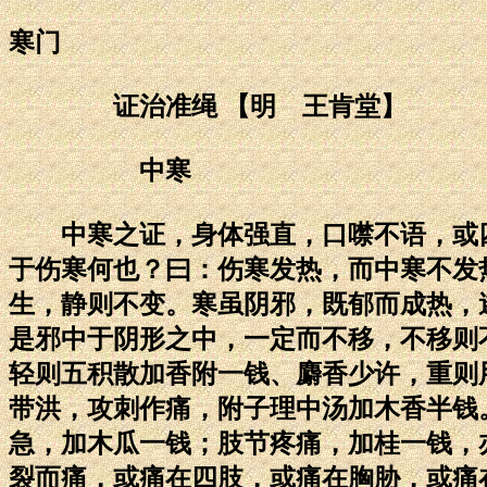
寒门
证治准绳 【明 王肯堂】
中寒
中寒之证，身体强直，口噤不语，或四
于伤寒何也？曰：伤寒发热，而中寒不发
生，静则不变。寒虽阴邪，既郁而成热，
是邪中于阴形之中，一定而不移，不移则
轻则五积散加香附一钱、麝香少许，重则
带洪，攻刺作痛，附子理中汤加木香半钱
急，加木瓜一钱；肢节疼痛，加桂一钱，
裂而痛，或痛在四肢，或痛在胸胁，或痛