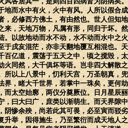
火风各居其一，是则四百四病皆为阴病矣。
于地而水中有火，火中有风。人所以假合成
者，必修西方佛土，有由然也。世人但知地
之来，天地万物，凡属有形，同归于坏。然
陆。以故地动而水不动，水不动而水中之火
至于戌亥混茫，亦非天翻地覆互相混也。天
千百亿道，震荡于五天之中，顷之搅毁，太
劫火同然，大千俱坏等语。岂非四大解散之
。所以上八景中，忉利天宫，万圣朝真，兜
法界，睹大千世界，若掌中一珠矣，更何劫
，而太空始廓，两仪分奠厥位。日月星辰丽
宁，曰大曰广，庶类以渐萌生。而天界隙中
，阴惨余殃，尚若此其可畏，必至寅而驳劣
复升举，因得施生，乃至繁衍而成天地人之