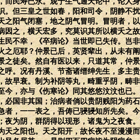
，而民寿已永。观于生气通天论中，论人身
识。但三皇之世如春，阳和司令，阴静不扰
天之阳气闭塞，地之阴气冒明。冒明者，以
病因之，横夭宏多，究莫识其所以横夭之故
生民不幸，《卒病论》当世即已失传。岂非
火之厄耶？仲景已后，英贤辈出，从未有阐
景之徒矣。然自有医以来，只道其常，仲景
之呼。况有丹溪、节斋诸缙绅先生，多主贵
，故早衰。制为补阴等丸，畸重乎阴，畴非
至今，亦与《伤寒论》同其悠悠汶汶也已。
，必国非其国；治病者倘以贵阴贱阳为药石
急者，一一表之，吾俦已骎骎知所先矣。今
；夜为阴，群阴得以现形，诸鬼为之夜食。
为天之阳也。天之阳开，故长夜不至漫漫而