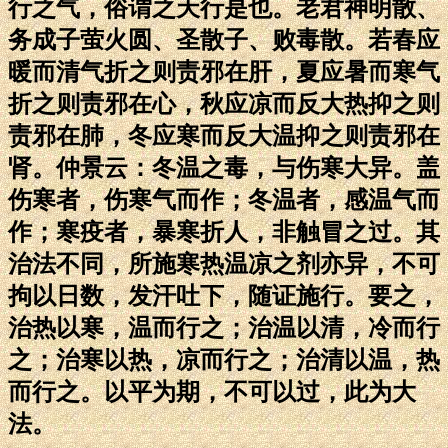
行之气，俗谓之天行是也。老君神明散、
务成子萤火圆、圣散子、败毒散。若春应
暖而清气折之则责邪在肝，夏应暑而寒气
折之则责邪在心，秋应凉而反大热抑之则
责邪在肺，冬应寒而反大温抑之则责邪在
肾。仲景云：冬温之毒，与伤寒大异。盖
伤寒者，伤寒气而作；冬温者，感温气而
作；寒疫者，暴寒折人，非触冒之过。其
治法不同，所施寒热温凉之剂亦异，不可
拘以日数，发汗吐下，随证施行。要之，
治热以寒，温而行之；治温以清，冷而行
之；治寒以热，凉而行之；治清以温，热
而行之。以平为期，不可以过，此为大
法。