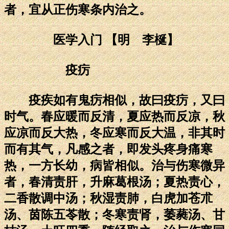
者，宜从正伤寒条内治之。
医学入门 【明 李梴】
疫疠
疫疾如有鬼疠相似，故曰疫疠，又曰
时气。春应暖而反清，夏应热而反凉，秋
应凉而反大热，冬应寒而反大温，非其时
而有其气，凡感之者，即发头疼身痛寒
热，一方长幼，病皆相似。治与伤寒微异
者，春清责肝，升麻葛根汤；夏热责心，
二香散调中汤；秋湿责肺，白虎加苍朮
汤、茵陈五苓散；冬寒责肾，萎蕤汤、甘