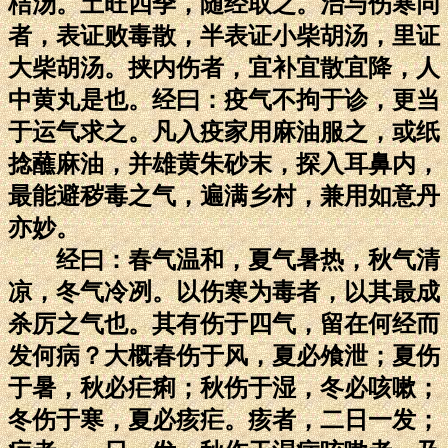
桔汤。土旺四季，随经取之。治与伤寒同
者，表证败毒散，半表证小柴胡汤，里证
大柴胡汤。挟内伤者，宜补宜散宜降，人
中黄丸是也。经曰：疫气不拘于诊，更当
于运气求之。凡入疫家用麻油服之，或纸
捻蘸麻油，并雄黄朱砂末，探入耳鼻内，
最能避秽毒之气，遍满乡村，兼用如意丹
亦妙。
经曰：春气温和，夏气暑热，秋气清
凉，冬气冷冽。以伤寒为毒者，以其最成
杀厉之气也。其有伤于四气，留在何经而
发何病？大概春伤于风，夏必飧泄；夏伤
于暑，秋必疟痢；秋伤于湿，冬必咳嗽；
冬伤于寒，夏必痎疟。痎者，二日一发；