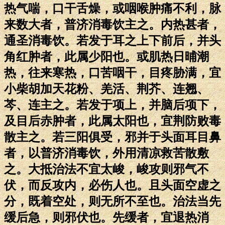
热气喘，口干舌燥，或咽喉肿痛不利，脉
来数大者，普济消毒饮主之。内热甚者，
通圣消毒饮。若发于耳之上下前后，并头
角红肿者，此属少阳也。或肌热日晡潮
热，往来寒热，口苦咽干，目疼胁满，宜
小柴胡加天花粉、羌活、荆芥、连翘、
芩、连主之。若发于项上，并脑后项下，
及目后赤肿者，此属太阳也，宜荆防败毒
散主之。若三阳俱受，邪并于头面耳目鼻
者，以普济消毒饮，外用清凉救苦散敷
之。大抵治法不宜太峻，峻攻则邪气不
伏，而反攻内，必伤人也。且头面空虚之
分，既着空处，则无所不至也。治法当先
缓后急，则邪伏也。先缓者，宜退热消