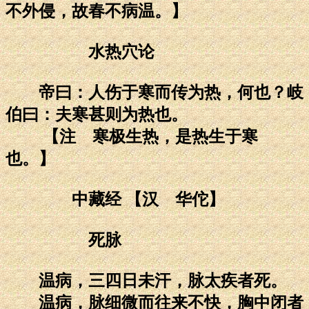
不外侵，故春不病温。】
水热穴论
帝曰：人伤于寒而传为热，何也？岐
伯曰：夫寒甚则为热也。
【注 寒极生热，是热生于寒
也。】
中藏经 【汉 华佗】
死脉
温病，三四日未汗，脉太疾者死。
温病，脉细微而往来不快，胸中闭者