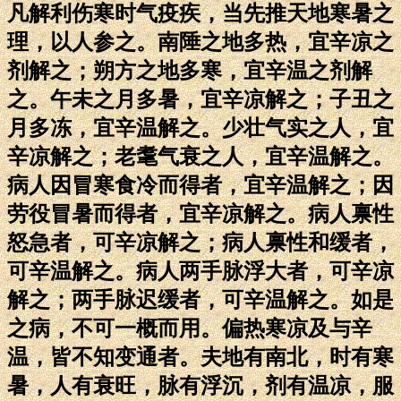
凡解利伤寒时气疫疾，当先推天地寒暑之
理，以人参之。南陲之地多热，宜辛凉之
剂解之；朔方之地多寒，宜辛温之剂解
之。午未之月多暑，宜辛凉解之；子丑之
月多冻，宜辛温解之。少壮气实之人，宜
辛凉解之；老耄气衰之人，宜辛温解之。
病人因冒寒食冷而得者，宜辛温解之；因
劳役冒暑而得者，宜辛凉解之。病人禀性
怒急者，可辛凉解之；病人禀性和缓者，
可辛温解之。病人两手脉浮大者，可辛凉
解之；两手脉迟缓者，可辛温解之。如是
之病，不可一概而用。偏热寒凉及与辛
温，皆不知变通者。夫地有南北，时有寒
暑，人有衰旺，脉有浮沉，剂有温凉，服