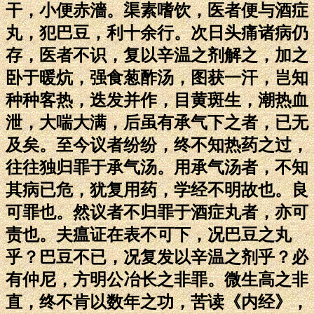
干，小便赤濇。渠素嗜饮，医者便与酒症
丸，犯巴豆，利十余行。次日头痛诸病仍
存，医者不识，复以辛温之剂解之，加之
卧于暖炕，强食葱酢汤，图获一汗，岂知
种种客热，迭发并作，目黄斑生，潮热血
泄，大喘大满，后虽有承气下之者，已无
及矣。至今议者纷纷，终不知热药之过，
往往独归罪于承气汤。用承气汤者，不知
其病已危，犹复用药，学经不明故也。良
可罪也。然议者不归罪于酒症丸者，亦可
责也。夫瘟证在表不可下，况巴豆之丸
乎？巴豆不已，况复发以辛温之剂乎？必
有仲尼，方明公冶长之非罪。微生高之非
直，终不肯以数年之功，苦读《内经》，