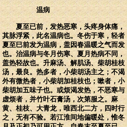
温病
夏至已前，发热恶寒，头疼身体痛，
其脉浮紧，此名温病也。冬伤于寒，轻者
夏至巳前发为温病，盖因春温暖之气而发
也。治温病与冬月伤寒、夏月热病不同，
盖热轻故也。升麻汤、解肌汤、柴胡桂枝
汤，最良。热多者，小柴胡汤主之；不渴
外有微热者，小柴胡加桂枝也；嗽者，小
柴胡加五味子也。或烦渴发热，不恶寒与
虚烦者，并竹叶石膏汤，次第服之。麻
黄、桂枝、大青龙，唯西北二方，四时行
之，无有不验。若江淮间地偏暖处，惟冬
月及正初乃可用正方，自春末至夏至已