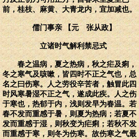
前，桂枝、麻黄、大青龙内，宜加减也。
儒门事亲 【元 张从政】
立诸时气解利禁忌式
春之温病，夏之热病，秋之疟及痢，
冬之寒气及咳嗽，皆四时不正之气也，总
名之曰伤寒。人之劳役辛苦者，触冒此四
时风寒暑湿不正之气，遂成此疾。人之伤
于寒也，热郁于内，浅则发早为春温。若
春不发而重感于暑，则夏为热病；若夏不
发而重感于湿，则秋变为疟痢；若秋不发
而重感于寒，则冬为伤寒。故伤寒之气最