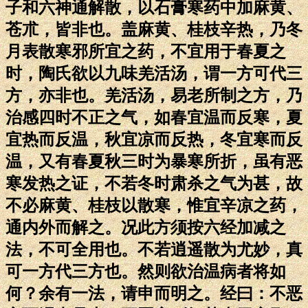
子和六神通解散，以石膏寒药中加麻黄、
苍朮，皆非也。盖麻黄、桂枝辛热，乃冬
月表散寒邪所宜之药，不宜用于春夏之
时，陶氏欲以九味羌活汤，谓一方可代三
方，亦非也。羌活汤，易老所制之方，乃
治感四时不正之气，如春宜温而反寒，夏
宜热而反温，秋宜凉而反热，冬宜寒而反
温，又有春夏秋三时为暴寒所折，虽有恶
寒发热之证，不若冬时肃杀之气为甚，故
不必麻黄、桂枝以散寒，惟宜辛凉之药，
通内外而解之。况此方须按六经加减之
法，不可全用也。不若逍遥散为尤妙，真
可一方代三方也。然则欲治温病者将如
何？余有一法，请申而明之。经曰：不恶