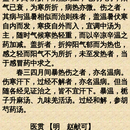
气已衰，为寒所折，病热亦微。伤之者，
其病与温暑相似而治则殊者，盖温暑伏寒
自内而发，寒疫自外而入，宜调中汤为
主，随时气候寒热轻重，而以辛凉辛温之
药加减。盖折者，折抑阳气郁而为热也，
感之轻而阳气不为所折，未至发热者，当
于感冒药中求之。
春三四月间暴热伤之者，亦名温病。
伤寒汗下，过经不解者，亦名温病。但当
随各经见证治之，皆不宜汗下。暴温，栀
子升麻汤、九味羌活汤。过经和解，参胡
芍药汤。
医贯 【明 赵献可】