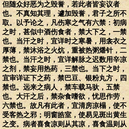
但随众好恶为之毁誉，若此者皆妄议者
也。不真知其理，遽加毁誉，君子之所不
取。以予论之，凡伤寒之气有六禁：初病
之时，甚似中酒伤食者，禁大下之，一禁
也。当汗之时，宜详时之寒暑，用衾衣之
厚薄，禁沐浴之火炕，重被热粥燔针，二
禁也。当汗之时，宜详解脉之迟数用辛凉
之剂，禁妄用热药，三禁也。当下之时，
宜审详证下之药，禁巴豆、银粉丸方，四
禁也。远来之病人，禁车载马驮，五禁
也。大汗之后，禁杂食嗜欲，忧思作劳，
六禁也。故凡有此者，宜清房凉榻，使不
受客热之邪；明窗皓室，使易见斑出黄生
之变。病者喜食凉则从其凉，喜食温则从