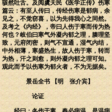
骇然吐舌。及阅虞天民《医学正传》伤寒
篇云：有至人传曰，传经伤寒是郁病，余
见之，不觉窃喜，以为先得我心之同然。
及考之《内经》，帝曰人伤于寒而传为热
何也？岐伯曰寒气外凝内郁之理，腠理坚
致，元府闭密，则气不宣通，湿气内结，
中外相薄，寒盛热生，故人伤于寒，转而
为热，汗之则愈，则外凝内郁之理可知。
观此而予以伤寒为郁火者，不为无据矣。
景岳全书 【明 张介宾】
论证
经曰：冬伤于寒，春必病温，是温病