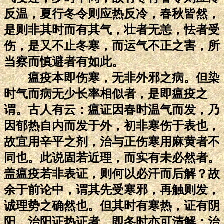
反温，夏行冬令则应热反冷，春秋皆然，
是则非其时而有其气，壮者无恙，怯者受
伤，是又不止冬寒，而运气不正之害，所
当察而慎避者有如此。
瘟疫本即伤寒，无非外邪之病。但染
时气而病无少长率相似者，是即瘟疫之
谓。古人有云：瘟证因春时温气而发，乃
因郁热自内而发于外，初非寒伤于表也，
故宜用辛平之剂，治与正伤寒用麻黄者不
同也。此说固若近理，而实有未必然者。
盖瘟疫若非表证，则何以必汗而后解？故
余于前论中，谓其先受寒邪，再触则发，
诚理势之确然也。但其时有寒热，证有阴
阳。治阳证热证者，即冬时亦可清解；治