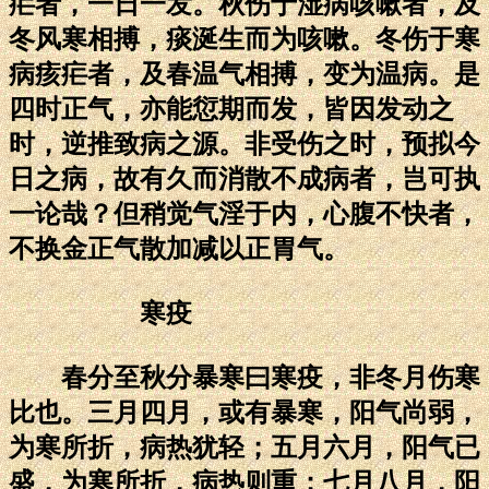
疟者，一日一发。秋伤于湿病咳嗽者，及
冬风寒相搏，痰涎生而为咳嗽。冬伤于寒
病痎疟者，及春温气相搏，变为温病。是
四时正气，亦能愆期而发，皆因发动之
时，逆推致病之源。非受伤之时，预拟今
日之病，故有久而消散不成病者，岂可执
一论哉？但稍觉气淫于内，心腹不快者，
不换金正气散加减以正胃气。
寒疫
春分至秋分暴寒曰寒疫，非冬月伤寒
比也。三月四月，或有暴寒，阳气尚弱，
为寒所折，病热犹轻；五月六月，阳气已
盛，为寒所折，病热则重；七月八月，阳