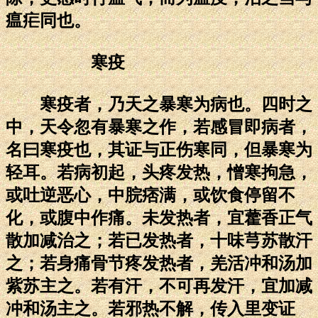
瘟疟同也。
寒疫
寒疫者，乃天之暴寒为病也。四时之
中，天令忽有暴寒之作，若感冒即病者，
名曰寒疫也，其证与正伤寒同，但暴寒为
轻耳。若病初起，头疼发热，憎寒拘急，
或吐逆恶心，中脘痞满，或饮食停留不
化，或腹中作痛。未发热者，宜藿香正气
散加减治之；若已发热者，十味芎苏散汗
之；若身痛骨节疼发热者，羌活冲和汤加
紫苏主之。若有汗，不可再发汗，宜加减
冲和汤主之。若邪热不解，传入里变证