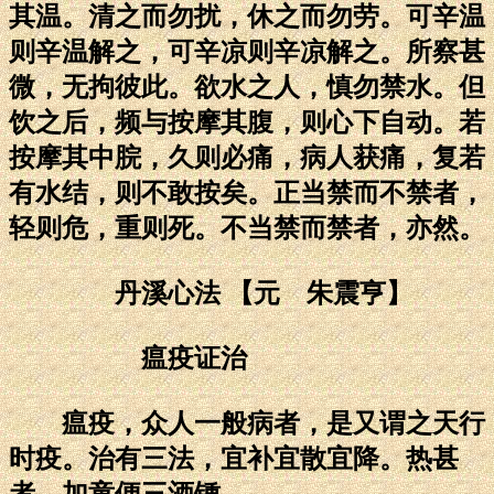
其温。清之而勿扰，休之而勿劳。可辛温
则辛温解之，可辛凉则辛凉解之。所察甚
微，无拘彼此。欲水之人，慎勿禁水。但
饮之后，频与按摩其腹，则心下自动。若
按摩其中脘，久则必痛，病人获痛，复若
有水结，则不敢按矣。正当禁而不禁者，
轻则危，重则死。不当禁而禁者，亦然。
丹溪心法 【元 朱震亨】
瘟疫证治
瘟疫，众人一般病者，是又谓之天行
时疫。治有三法，宜补宜散宜降。热甚
者，加童便三酒锺。