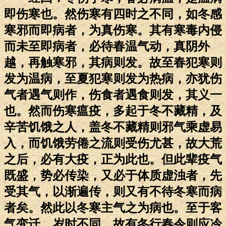
即伤寒也。然伤寒有四时之不同，如冬感
寒邪而即病者，为真伤寒。其有寒毒内侵
而未至即病者，必待春温气动，真阴外
越，再触寒邪，其病则发。故至春犯寒则
发为温病，至夏犯寒则发为热病，亦犹伤
气者遇气则作，伤食者遇食则发，其义一
也。然而伤寒瘟疫，多起于冬不藏精，及
辛苦饥饿之人，盖冬不藏精则邪气乘虚易
入，而饥饿劳倦之流则受伤尤甚，故大荒
之后，必有大疫，正为此也。但此辈疫气
既盛，势必传染，又必于体质虚浊者，先
受其气，以渐遍传，则又有不待冬寒而病
者矣。然此以冬寒主气之为病也。至于客
气变迁，岁时不同，故有冬行春令则应冷