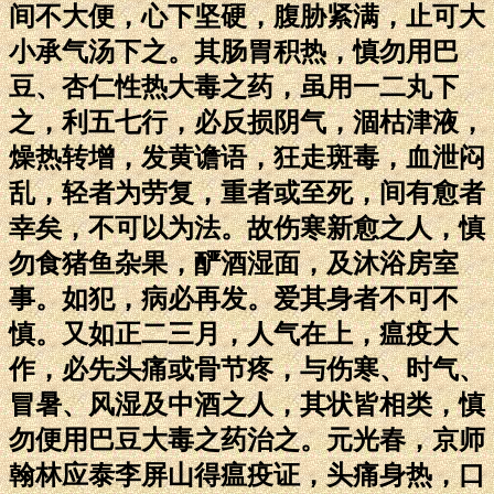
间不大便，心下坚硬，腹胁紧满，止可大
小承气汤下之。其肠胃积热，慎勿用巴
豆、杏仁性热大毒之药，虽用一二丸下
之，利五七行，必反损阴气，涸枯津液，
燥热转增，发黄谵语，狂走斑毒，血泄闷
乱，轻者为劳复，重者或至死，间有愈者
幸矣，不可以为法。故伤寒新愈之人，慎
勿食猪鱼杂果，酽酒湿面，及沐浴房室
事。如犯，病必再发。爱其身者不可不
慎。又如正二三月，人气在上，瘟疫大
作，必先头痛或骨节疼，与伤寒、时气、
冒暑、风湿及中酒之人，其状皆相类，慎
勿便用巴豆大毒之药治之。元光春，京师
翰林应泰李屏山得瘟疫证，头痛身热，口