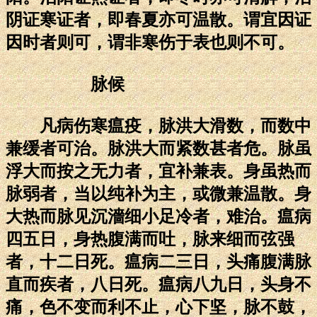
阴证寒证者，即春夏亦可温散。谓宜因证
因时者则可，谓非寒伤于表也则不可。
脉候
凡病伤寒瘟疫，脉洪大滑数，而数中
兼缓者可治。脉洪大而紧数甚者危。脉虽
浮大而按之无力者，宜补兼表。身虽热而
脉弱者，当以纯补为主，或微兼温散。身
大热而脉见沉濇细小足冷者，难治。瘟病
四五日，身热腹满而吐，脉来细而弦强
者，十二日死。瘟病二三日，头痛腹满脉
直而疾者，八日死。瘟病八九日，头身不
痛，色不变而利不止，心下坚，脉不鼓，