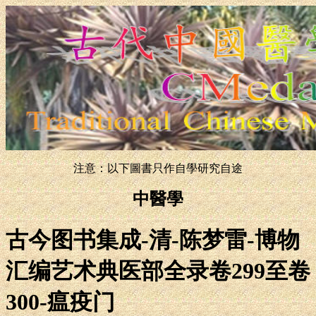
注意：以下圖書只作自學研究自途
中醫學
古今图书集成-清-陈梦雷-博物
汇编艺术典医部全录卷299至卷
300-瘟疫门