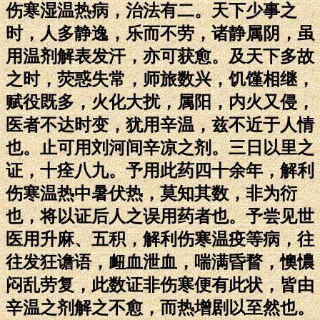
伤寒湿温热病，治法有二。天下少事之
时，人多静逸，乐而不劳，诸静属阴，虽
用温剂解表发汗，亦可获愈。及天下多故
之时，荧惑失常，师旅数兴，饥馑相继，
赋役既多，火化大扰，属阳，内火又侵，
医者不达时变，犹用辛温，兹不近于人情
也。止可用刘河间辛凉之剂。三日以里之
证，十痊八九。予用此药四十余年，解利
伤寒温热中暑伏热，莫知其数，非为衍
也，将以证后人之误用药者也。予尝见世
医用升麻、五积，解利伤寒温疫等病，往
往发狂谵语，衄血泄血，喘满昏瞀，懊憹
闷乱劳复，此数证非伤寒便有此状，皆由
辛温之剂解之不愈，而热增剧以至然也。