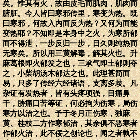
矣。惟其有火，故由皮毛而肌肉，肌肉而
腑脏。今人皆曰寒邪传里，寒变为热。既
曰寒邪，何故入内而反为热？又何为而能
变热耶？不知即是本身中之火，为寒所郁
而不得泄，一步反归一步，日久则纯热而
无寒矣。所以用三黄解毒，解其火也。升
麻葛根即火郁发之也，三承气即土郁则夺
之，小柴胡汤木郁达之也。此理甚简而
易，只多了传经六经诸语，支离多歧。凡
杂证有发热者，皆有头疼项强，目痛鼻
干，胁痛口苦等证，何必拘为伤寒，局伤
寒方以治之也。予于冬月正伤寒，独麻
黄、桂枝二方作寒郁治，其余俱不恶寒者
作郁火治，此不佞之创论也，闻之者孰不