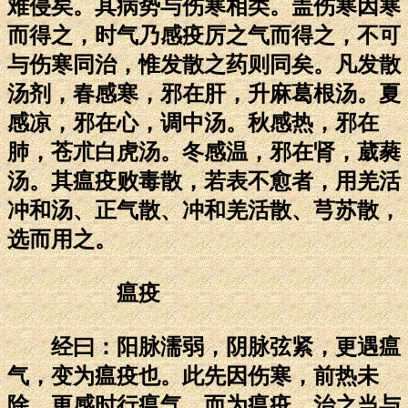
难侵矣。其病势与伤寒相类。盖伤寒因寒
而得之，时气乃感疫厉之气而得之，不可
与伤寒同治，惟发散之药则同矣。凡发散
汤剂，春感寒，邪在肝，升麻葛根汤。夏
感凉，邪在心，调中汤。秋感热，邪在
肺，苍朮白虎汤。冬感温，邪在肾，葳蕤
汤。其瘟疫败毒散，若表不愈者，用羌活
冲和汤、正气散、冲和羌活散、芎苏散，
选而用之。
瘟疫
经曰：阳脉濡弱，阴脉弦紧，更遇瘟
气，变为瘟疫也。此先因伤寒，前热未
除，更感时行瘟气，而为瘟疫，治之当与