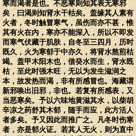
寒而渴者是也。不恶寒则知其表无寒邪
矣，曰渴则知肾水干枯矣。盖缘其人素有
火者，冬时触冒寒气，虽伤而亦不甚，惟
其有火在内，寒亦不能深入，所以不即发
而寒气伏藏于肌肤，自冬至三四月，历时
既久，火为寒郁于中亦久，将肾水熬煎枯
竭。盖甲木阳木也，借癸水而生，肾水既
枯，至此时强木旺，无以为发生滋润之
本，故发热而渴，非有所感冒也。海藏谓
新邪唤出旧邪，非也。若复有所感表，又
当恶寒矣。予以六味地黄滋其水，以柴胡
辛凉之药舒其木郁，随手而应，此方活人
者多矣。予又因此而推广之。凡冬时伤寒
者，亦是郁火证。若其人无火，则为直中