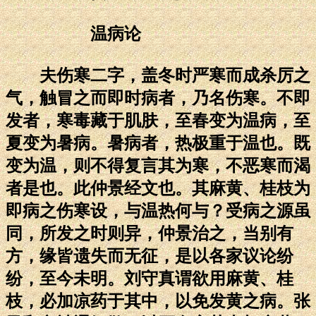
温病论
夫伤寒二字，盖冬时严寒而成杀厉之
气，触冒之而即时病者，乃名伤寒。不即
发者，寒毒藏于肌肤，至春变为温病，至
夏变为暑病。暑病者，热极重于温也。既
变为温，则不得复言其为寒，不恶寒而渴
者是也。此仲景经文也。其麻黄、桂枝为
即病之伤寒设，与温热何与？受病之源虽
同，所发之时则异，仲景治之，当别有
方，缘皆遗失而无征，是以各家议论纷
纷，至今未明。刘守真谓欲用麻黄、桂
枝，必加凉药于其中，以免发黄之病。张