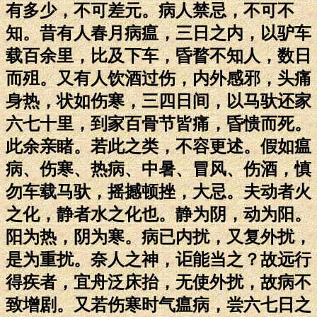
有多少，不可差元。病人禁忌，不可不
知。昔有人春月病瘟，三日之内，以驴车
载百余里，比及下车，昏瞀不知人，数日
而殂。又有人饮酒过伤，内外感邪，头痛
身热，状如伤寒，三四日间，以马驮还家
六七十里，到家百骨节皆痛，昏愦而死。
此余亲睹。若此之类，不容更述。假如瘟
病、伤寒、热病、中暑、冒风、伤酒，慎
勿车载马驮，摇撼顿挫，大忌。夫动者火
之化，静者水之化也。静为阴，动为阳。
阳为热，阴为寒。病已内扰，又复外扰，
是为重扰。奈人之神，讵能当之？故远行
得疾者，宜舟泛床抬，无使外扰，故病不
致增剧。又若伤寒时气瘟病，尝六七日之