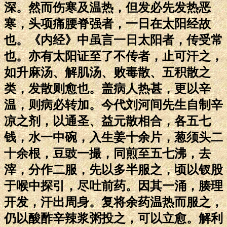
深。然而伤寒及温热，但发必先发热恶
寒，头项痛腰脊强者，一日在太阳经故
也。《内经》中虽言一日太阳者，传受常
也。亦有太阳证至了不传者，止可汗之，
如升麻汤、解肌汤、败毒散、五积散之
类，发散则愈也。盖病人热甚，更以辛
温，则病必转加。今代刘河间先生自制辛
凉之剂，以通圣、益元散相合，各五七
钱，水一中碗，入生姜十余片，葱须头二
十余根，豆豉一撮，同煎至五七沸，去
滓，分作二服，先以多半服之，顷以钗股
于喉中探引，尽吐前药。因其一涌，腠理
开发，汗出周身。复将余药温热而服之，
仍以酸酢辛辣浆粥投之，可以立愈。解利