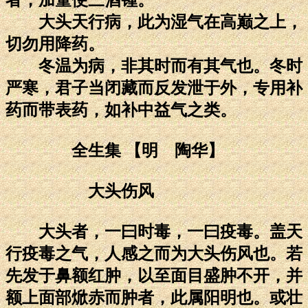
大头天行病，此为湿气在高巅之上，
切勿用降药。
冬温为病，非其时而有其气也。冬时
严寒，君子当闭藏而反发泄于外，专用补
药而带表药，如补中益气之类。
全生集 【明 陶华】
大头伤风
大头者，一曰时毒，一曰疫毒。盖天
行疫毒之气，人感之而为大头伤风也。若
先发于鼻额红肿，以至面目盛肿不开，并
额上面部焮赤而肿者，此属阳明也。或壮