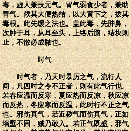
毒，虚人兼扶元气。胃气弱食少者，兼助
胃气。候其大便热结，以大黄下之，拔其
毒根。此先缓之法也。盖此毒，先肿鼻，
次肿于耳，从耳至头，上络后脑，结块则
止，不散必成脓也。
时气
时气者，乃天时暴厉之气，流行人
间，凡四时之令不正者，则有此气行也。
若春应温而反寒，夏应热而反凉，秋应凉
而反热，冬应寒而反温，此时行不正之气
也。邪伤真气，若近秽气而伤真气，正如
墙壁不固，贼乃敢入。若正气既盛，邪气